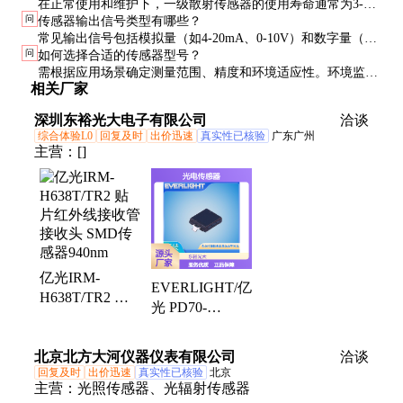
在正常使用和维护下，一级散射传感器的使用寿命通常为3-5
感器始终处于最佳工作状态。
问
传感器输出信号类型有哪些？
年。高粉尘环境可能缩短寿命，建议加装预过滤装置以延长使
常见输出信号包括模拟量（如4-20mA、0-10V）和数字量（如
用时间。
问
如何选择合适的传感器型号？
RS485、I2C）。选择时需根据后续数据处理设备的接口类型来
需根据应用场景确定测量范围、精度和环境适应性。环境监测
决定。
相关厂家
建议选择高精度型号，工业控制则更注重耐用性和抗干扰能
力。
深圳东裕光大电子有限公司
洽谈
综合体验L0
回复及时
出价迅速
真实性已核验
广东广州
主营：
[]
亿光IRM-
EVERLIGHT/亿
H638T/TR2 贴
光 PD70-
片红外线接收管
01B/TR7 光电传
接收头 SMD传
感器 峰值波长
北京北方大河仪器仪表有限公司
感器940nm
洽谈
940nm
回复及时
出价迅速
真实性已核验
北京
主营：
光照传感器、光辐射传感器