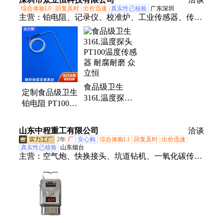
便
简便 结构简单
综合体验L0
回复及时
出价迅速
真实性已核验
广东深圳
主营：
铂电阻、记录仪、校准炉、工业传感器、传感
器探头、温度传感器、热电阻、干井炉、记录器、验
证仪、验证卡箍、管道卡箍、读数装置、温度测量、
包裹探头、度检定炉、温度探测、温度探头、测温探
头、校准装置、温度测试仪、温度校验仪、智能干体
炉、温度校验炉、温度校准仪
食品级卫生
定制食品级卫生
316L温度探头
铂电阻 PT100温
PT100温度传感
度传感器探头
器 耐腐耐磨 众
可弯曲耐腐蚀
山东中程重工有限公司
立恒
洽谈
众立恒
2年
厂
安心购
综合体验L1
回复及时
出价迅速
真实性已核验
山东烟台
主营：
空气炮、快换接头、坑道钻机、一氧化碳传感
器、锚杆钻机、皮带输送机、刮板输送机、气动单轨
吊、氧气呼吸器、建筑用喷浆机、蓄电池电机车