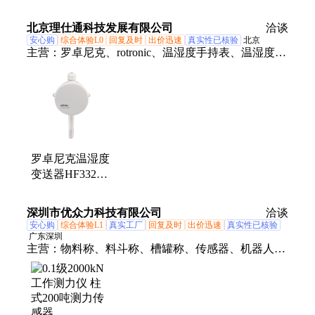
氢氧含量甲烷氨
气TVOC气体传
北京理仕通科技发展有限公司
洽谈
感器
安心购
综合体验L0
回复及时
出价迅速
真实性已核验
北京
主营：
罗卓尼克、rotronic、温湿度手持表、温湿度传
感器、温湿度变送器、HP32、HF332、HF132、
HF320、DP70、DP70B
罗卓尼克温湿度
变送器HF332-
WB1XXXXX传
感器产品
深圳市优众力科技有限公司
洽谈
安心购
综合体验L1
真实工厂
回复及时
出价迅速
真实性已核验
广东深圳
主营：
物料称、料斗称、槽罐称、传感器、机器人测
力传感器、3C自动化测力传感器、1000吨轮辐传感
器、大力值测力传感器、液压机测力传感器、柱式测
力传感器、搅拌称、配料称、反应釜、机改称、BK-4