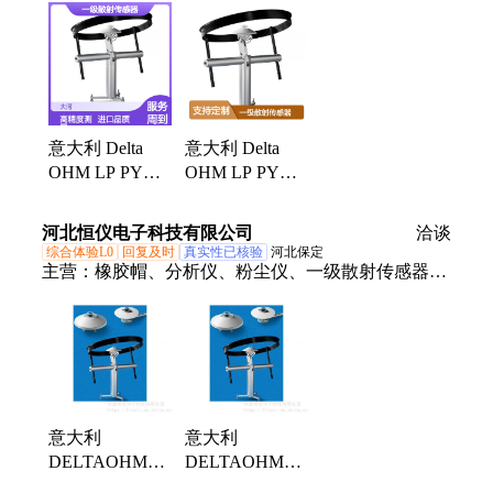
意大利 Delta
意大利 Delta
OHM LP PYRA
OHM LP PYRA
12一级散射传感
12一级散射传感
器 服务保障
器 厂家直售
河北恒仪电子科技有限公司
洽谈
综合体验L0
回复及时
真实性已核验
河北保定
主营：
橡胶帽、分析仪、粉尘仪、一级散射传感器、
测量仪、流通池、高度计、记录器、过滤罐、扫描
仪、湿坑泵、扩音器、油槽泵、drager罩、管道仪、
救援包、校准盐、model2431、model2433、
model2432、model2434、双壳泵、浆液泵、润滑油、
噪音计、真空泵
意大利
意大利
DELTAOHM一
DELTAOHM一
级散射传感器
级散射传感器