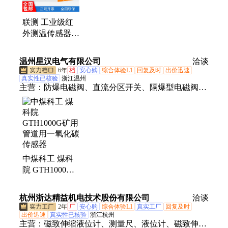
联测 工业级红
外测温传感器
3200℃内可测
在线非接触式检
温州星汉电气有限公司
洽谈
测 抗干扰强
6年
档
安心购
综合体验L1
回复及时
出价迅速
真实性已核验
浙江温州
主营：
防爆电磁阀、直流分区开关、隔爆型电磁阀、
一氧化碳传感器、采煤机用接触器
中煤科工 煤科
院 GTH1000G
矿用管道用一氧
化碳传感器
杭州浙达精益机电技术股份有限公司
洽谈
2年
厂
安心购
综合体验L1
真实工厂
回复及时
出价迅速
真实性已核验
浙江杭州
主营：
磁致伸缩液位计、测量尺、液位计、磁致伸缩