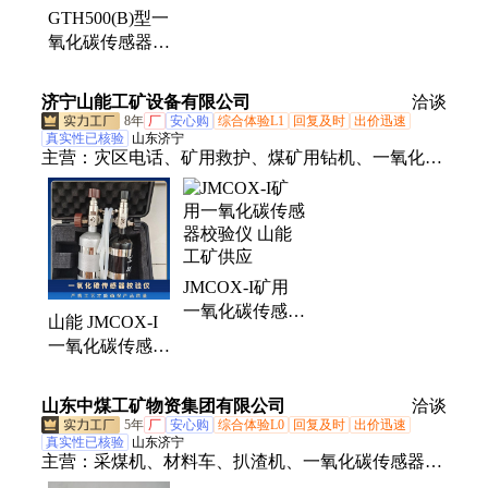
GTH500(B)型一
氧化碳传感器
测量精度高 响
应速度快
济宁山能工矿设备有限公司
洽谈
8年
厂
安心购
综合体验L1
回复及时
出价迅速
真实性已核验
山东济宁
主营：
灾区电话、矿用救护、煤矿用钻机、一氧化碳
吸收剂、旧枕木、氧气呼吸器、氧气充填泵、井下自
动隔爆装置 ZGJFH35型、ZDY1200S全液压坑道钻
机、泥浆泵、注浆泵、快速密闭罐、矿用风机、
CCZ-1000粉尘检测仪、氢氧化钙(二氧化碳吸收剂)、
JMCOX-I矿用
干燥剂、CD5多参数气体检测仪、空气呼吸器、气幕
一氧化碳传感器
喷淋装置、矿用门、避难硐室门、矿用密闭门、防火
山能 JMCOX-I
校验仪 山能工
门、车载甲烷断电仪
一氧化碳传感器
矿供应
校验仪 重量轻
易携带
山东中煤工矿物资集团有限公司
洽谈
5年
厂
安心购
综合体验L0
回复及时
出价迅速
真实性已核验
山东济宁
主营：
采煤机、材料车、扒渣机、一氧化碳传感器、
破碎机、掘进机、推土机、挖掘机、回柱绞车、液压