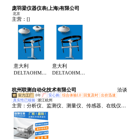
（LP PYRA
（LP PYRA
庞羽梁仪器仪表(上海)有限公司
12）
12S12）
北京
主营：
[]
意大利
意大利
DELTAOHM
DELTAOHM
LP PYRA 12一
LP PYRA 10副
级散射传感器
基准级总辐射传
杭州联测自动化技术有限公司
洽谈
感器
8年
厂
安心购
综合体验L0
回复及时
出价迅速
真实性已核验
浙江杭州
主营：
分析仪、监测仪、测量仪、传感器、在线仪、
测定仪、排水管、流量计、电导率、监控仪、电磁
流、电极orp、变送器、控制器、测试仪、校验仪、
氧探头、溶氧仪、浊度仪、探测仪、检测器、检测
仪、自来水、压力表、液位计