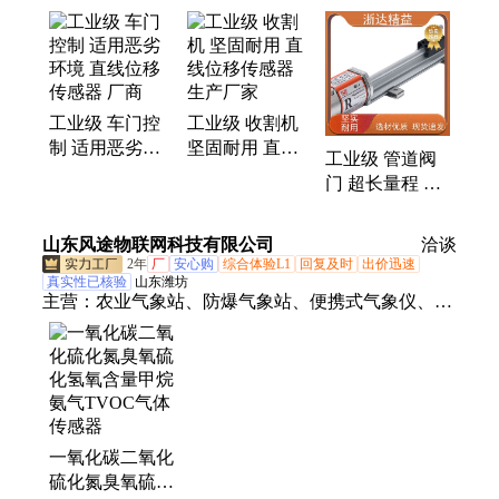
位移传感器、防爆位移传感器、隔爆位移传感器、耐
腐蚀位移传感器、位移传感器、传感器、磁致伸缩传
感器、光栅尺、水位仪、磁翻板、磁栅尺、变送器、
轨道监测、防震磁尺、防爆磁尺、测量装置、测距磁
工业级 车门控
工业级 收割机
尺、隔爆磁尺、测厚仪、电磁超声测厚笔、超声导
制 适用恶劣环
坚固耐用 直线
波、磁致伸缩水位仪
工业级 管道阀
境 直线位移传
位移传感器 生
门 超长量程 直
感器 厂商
产厂家
线位移传感器
公司
山东风途物联网科技有限公司
洽谈
2年
厂
安心购
综合体验L1
回复及时
出价迅速
真实性已核验
山东潍坊
主营：
农业气象站、防爆气象站、便携式气象仪、一
氧化碳传感器、光伏气象站、超声波气象站、环境监
测仪、农田气象设备、校园气象站
一氧化碳二氧化
硫化氮臭氧硫化