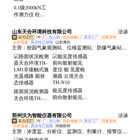
系列测力传感、标准测力仪、称重模块、BK-1系列柱
0.1级2000kN工
式压力、BK-2系列S型传感、YSOKL柱式测力传、U
作测力仪 柱式
型放倾斜称重模块、DSA-YL-5KG、测力显示器、
200吨测力传感
YL-320D
器
山东天合环境科技有限公司
洽谈
5年
厂
安心购
综合体验L2
真实工厂
回复及时
出价迅速
真实性已核验
山东潍坊
主营：
校园气象观测站、位移监测站、防爆气象站、
路面状况传感器、雨量监测设备、气象监测站、水质
在线监测仪、gnss位移监测站、自动气象站、农业气
象站、小型气象站、校园气象站、手持气象站、防爆
风速风向仪、超声波气象站、车载气象站、便携式气
象站、微型气象仪、土壤墒情监测站、非洲猪瘟检测
能见度传感器
路面状况检测器
仪、负氧离子监测站、水位监测站、农业四情监测
前向散射能见
天合环境TH-
站、化工厂防爆气象站、泵吸式扬尘检测仪、网格化
度仪 能 见度检
LM1非接触式激
空气微站
测器 云境天合
光遥感路 面状
郑州沃为智能仪器有限公司
洽谈
TH-N10
态传感器
3年
厂
安心购
综合体验L0
真实工厂
回复及时
出价迅速
真实性已核验
河南郑州
主营：
浓度监、分析仪、监测仪、剂量计、报警仪、
天然气、能谱仪、测量仪、水质分、水分仪、半电