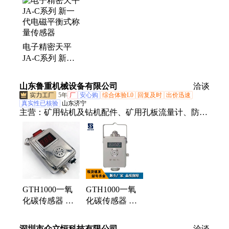
池、黑度仪、测汞仪、测定仪、农残仪、接虫袋、流
量计、浊度计、采样器、传声器、消解器、噪声计、
氮吹仪、酒石酸、硬度计
电子精密天平
JA-C系列 新一
代电磁平衡式称
量传感器
山东鲁重机械设备有限公司
洽谈
5年
厂
安心购
综合体验L0
回复及时
出价迅速
真实性已核验
山东济宁
主营：
矿用钻机及钻机配件、矿用孔板流量计、防爆
电动葫芦、GTH1000一氧化碳传感器、矿用气动葫
芦、矿用混凝土输送泵、单体液压支柱、刮板机及配
件、矿用风机等
GTH1000一氧
GTH1000一氧
化碳传感器 实
化碳传感器 检
时显示检测浓度
测灵敏速度快
精度高 使用方
性能稳定 安装
深圳市众立恒科技有限公司
洽谈