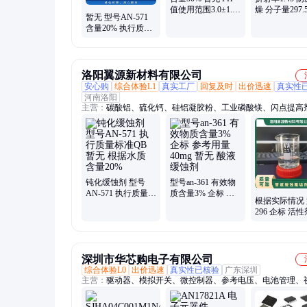
值使用范围3.0±1.5
燥 分子量297.5
暂无 型号AN-571
型号AN-342 空调杀
化学名多 十
含量20% 执行质量
菌灭藻剂
二甲基叔
标准QB 根据水质
钝化缓蚀剂
洛阳翼源新材料有限公司
安心购
综合体验L1
真实工厂
回复及时
出价迅速
真实性
河南洛阳
主营：
碳酸铝、硫化钙、硅铝凝胶粉、工业磷酸镁、闪点提高
面活性剂、耐火材料、水处理原材料
钝化缓蚀剂 型号
型号an-361 有效物
AN-571 执行质量标
质含量3% 企标 参
根据实际情况
准QB 暂无 根据水
考用量40mg 暂无
296 企标 活性
质 含量20%
酸液缓蚀剂
体 暂无 管道
垢剂
深圳市华芯购电子有限公司
综合体验L0
出价迅速
真实性已核验
广东深圳
主营：
驱动器、模拟开关、微控制器、参考电压、电池管理、
关ic、仪表放大器、音频放大器、开关稳压器、数字隔离器、
大器、运算放大器、点火控制器、开关控制器、可编程门阵列