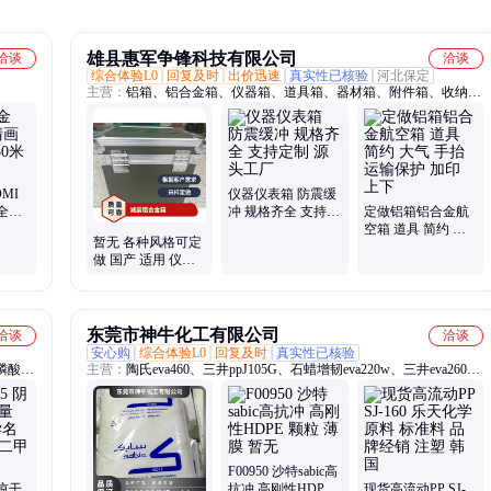
雄县惠军争锋科技有限公司
洽谈
洽谈
综合体验L0
回复及时
出价迅速
真实性已核验
河北保定
主营：
铝箱、铝合金箱、仪器箱、道具箱、器材箱、附件箱、收纳
箱、航空箱、工具箱、电子仪表箱、实验仪器包装箱、消防器材箱、
指挥作业箱、侦查作业箱、勘测仪器包装箱、仪器仪表箱、乐器包装
箱、舞台道具箱、服装道具箱、运输储备箱、通讯设备箱、五金工具
箱、铝合金航空箱、产品展示箱、物资器材箱
MI
仪器仪表箱 防震缓
全可
冲 规格齐全 支持定
定做铝箱铝合金航
制 源头工厂
空箱 道具 简约 大
暂无 各种风格可定
气 手抬 运输保护
做 国产 适用 仪器
加印 上下
想铝合金 减震航空
箱
东莞市神牛化工有限公司
洽谈
洽谈
安心购
综合体验L0
回复及时
真实性已核验
磷酸
主营：
陶氏eva460、三井ppJ105G、石蜡增韧eva220w、三井eva260、
干燥通
热熔级eva250、普瑞曼ppj105g
提高
公斤纸
F00950 沙特sabic高
阴凉干
抗冲 高刚性HDPE
现货高流动PP SJ-