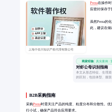
Preza
在操作时
应密封保存于
虽然Prez
此，建议在储
上海仟佰川知识产权代理有限公司
商家经验
真实案例 ·
对虾公母识别指南
本文从形态特征、生理差
的区别，包括体型、腹肢
肉质差异，帮助读者轻松
B2B采购指南
采购
Preza
时需关注产品的纯度、粒度分布和分散性。优
行小试，确保产品符合应用要求。
