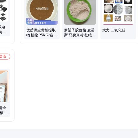
集成电
优质供应黄柏提取
罗望子胶价格 麦诺
大力 二氧化硅
装
物 植物 25KG/箱 麦
斯 只卖真货 杜绝掺
+
诺斯 暂无 24个月
假
否 国标
洽谈
请全
 50
称加