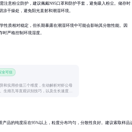
需注意粉尘防护，建议佩戴N95口罩和防护手套，避免吸入粉尘。储存时
阴凉干燥处，避免阳光直射和潮湿环境。

a的化学性质相对稳定，但长期暴露在潮湿环境中可能会影响其分散性能。因
存时严格控制环境湿度。
 安全可信
异和实用价值三个维度，生动解析对虾公母
、生殖孔等直观识别技巧，以及生长速度和
掌握分辨方法。
质产品的纯度应在95%以上，粒度分布均匀，分散性良好。建议索取样品