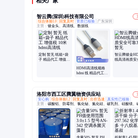
相关厂家
智云腾(深圳)科技有限公司
综合体验L0
回复及时
资质已核验
广东深圳
主营：
镀金头、高清线、数据线
定制 暂无 纸箱+袋
智云腾镀金HD
子 精品代工 增值税
线高清画质安
10米hdmi高清线
靠30米暂无
HDMI高清线规格
hdmi 线 精品代工
暂无 定制 纸箱+袋
子 增值税
洛阳市西工区腾翼物资供应站
安心购
综合体验L2
回复及时
出价迅速
真实性已核验
主营：
碳酸铝、防霉剂、氯化铋、氮化硅、破乳剂、硅酸镁、
铝、化学试剂、抗静电剂、乙酸乙酯、氢氧化镁、焦磷酸钠、
风、次磷酸镁、氯化氢乙醇、氯化氢甲醇、聚丙烯酸钾、闪点
剂、柴油降凝剂、硫代硫酸铵、聚丙烯酰胺、多聚磷酸钠、25
板桶、硫代乙醇酸钠、高分子絮凝剂
含量50% 暂无 PH
折射率1.45 