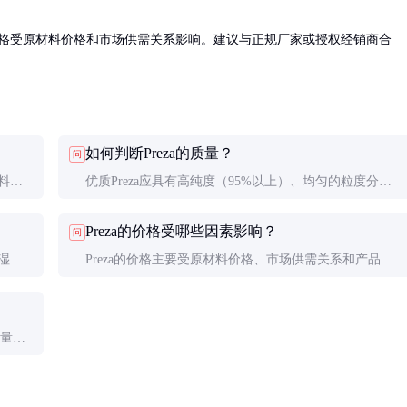
吨，具体价格受原材料价格和市场供需关系影响。建议与正规厂家或授权经销商合
如何判断Preza的质量？
问
料或
优质Preza应具有高纯度（95%以上）、均匀的粒度分布
料中增
和良好的分散性。建议索取样品进行测试，并查看第三方
Preza的价格受哪些因素影响？
问
检测报告。
湿环
Preza的价格主要受原材料价格、市场供需关系和产品质
量影响。纯度越高、粒度分布越均匀的产品价格通常越
高。
用量需
确定最