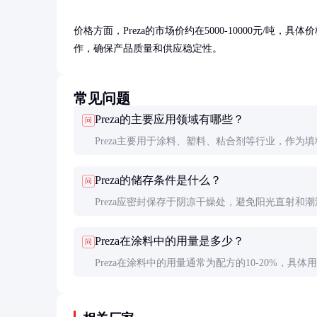
价格方面，Preza的市场价约在5000-10000元/
作，确保产品质量和供应稳定性。
常见问题
Preza的主要应用领域有哪些？
问
Preza主要用于涂料、塑料、粘合剂等行业，作为填
增强剂使用。在涂料中提高遮盖力和耐久性，在塑
Preza的储存条件是什么？
问
强机械性能。
Preza应密封保存于阴凉干燥处，避免阳光直射和潮
境。严格控制环境湿度，防止产品吸潮影响性能。
Preza在涂料中的用量是多少？
问
Preza在涂料中的用量通常为配方的10-20%，具体
根据涂料类型和性能要求进行调整。建议通过实验
佳添加量。