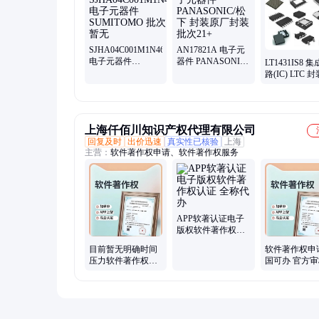
集成电路、电容电阻
SJHA04C001M1N46
AN17821A 电子元
电子元器件
器件 PANASONIC/
LT1431IS8 
SUMITOMO 批次
松下 封装原厂封装
路(IC) LTC 封
暂无
批次21+
SOP-8 批次22
上海仟佰川知识产权代理有限公司
回复及时
出价迅速
真实性已核验
上海
主营：
软件著作权申请、软件著作权服务
APP软著认证电子
版权软件著作权认
证 全称代办
目前暂无明确时间
软件著作权申
压力软件著作权可
国可办 官方审核
以考虑普通件
年有效助力职
分