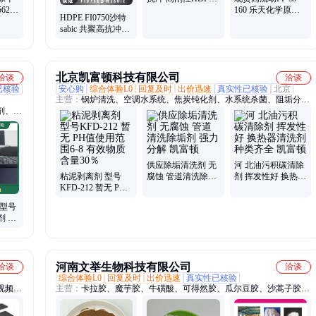
62
颗粒 薄膜 暂无
160 乐天化学原料
HDPE FI0750沙特
八烷基
标准料 品牌经销 注
sabic 共聚高抗冲高
塑 韩国
刚性 暂无 食品包装
薄膜
北京凯富顿科技有限公司
洽谈
洽谈
已核验
安心购
综合体验L0
回复及时
出价迅速
真实性已核验
北京
主营：
锅炉清洗、空调水系统、焦炭钝化剂、水系统杀菌、阻垢分散
剂、表
剂、洗涤高温水、粉尘抑制剂、脱硫增效剂、在线清洗剂、氧化除藻
剂、杀菌灭藻剂、水系统管道、无二氧化氯、空调冷凝器、金属表面
油污、清除附着藻类、烟气湿法脱硫、高电导反渗透、通风系统清
洗、空调风机盘管、导热油炉清洗、玻璃鳞片胶泥、烟气脱硫脱硝、
锅炉除垢除锈、填料水垢清洗
供应除垢清洗剂 无
河 北油污积碳清除
粘泥剥离剂 型号
腐蚀 管道清洗除垢
剂 挥发性好 换热器
KFD-212 暂无 PH
剂 强力分解 凯富顿
清洗剂 种类齐全 凯
值使用范围6-8 有效
富顿
 型号
物质含量30％
剂 液
缓蚀阻
河南文举生物科技有限公司
洽谈
洽谈
综合体验L0
回复及时
出价迅速
真实性已核验
视频开
主营：
卡拉胶、魔芋胶、牛磺酸、可得然胶、瓜尔豆胶、沙蒿子胶、
精密放
海藻酸钠、纳他酶素、食用明胶、聚丙烯酸钠、甲基纤维素、酪蛋白
、接口
酸钠、普鲁兰多糖、乳酸链球菌素、食品级黄原胶