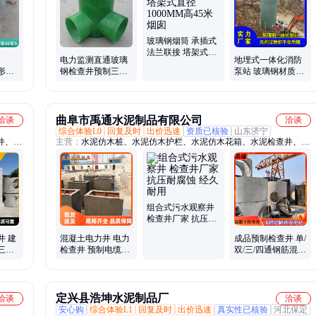
钢风
格栅
方管、
玻璃钢烟筒 承插式
法兰联接 塔架式直
电力监测直通玻璃
地埋式一体化消防
径1000MM高45米
变形弯
钢检查井预制三通
泵站 玻璃钢材质全
烟囱
门
型号全现货销售
自动预制提升雨水
污水处理设备
曲阜市禹通水泥制品有限公司
洽谈
洽谈
综合体验L0
回复及时
出价迅速
资质已核验
山东济宁
井、强
主营：
水泥仿木桩、水泥仿木护栏、水泥仿木花箱、水泥检查井、水
井、预
泥防石护栏、水泥管、承插口、水泥涵管
管、预
顶管
组合式污水观察井
检查井厂家 抗压耐
腐蚀 经久耐用
井 建
混凝土电力井 电力
成品预制检查井 单/
三通
检查井 预制电缆井
双/三/四通钢筋混凝
量
水泥电力直通井 工
土污水井 雨水井
程定制
定兴县浩坤水泥制品厂
洽谈
洽谈
安心购
综合体验L1
回复及时
出价迅速
真实性已核验
河北保定