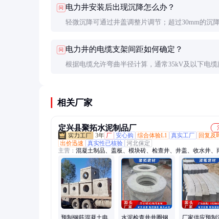
电力井安装后出现沉降怎么办？
问
期长、质量可控性差。
轻微沉降可通过井盖调整片调节；超过30mm的沉
挖重新安装，重点检查基础夯实度和回填质量。
电力井的电缆支架间距如何确定？
问
根据电缆允许弯曲半径计算，通常35kV及以下电缆
800mm，110kV电缆1000mm。特殊大截面电缆需
算。
相关厂家
定兴县聚拓水泥制品厂
3年
厂
安心购
综合体验L1
真实工厂
回复及
出价迅速
真实性已核验
河北保定
主营：
混凝土制品、盖板、模块砖、检查井、井盖、收水井、
井、弱电手孔井、电力电缆阀门井、基础预埋底座、光伏水泥
沿石、水泥过梁、出水口保护装置
预制钢筋混凝土电
水泥检查井井圈钢
厂家供应预制