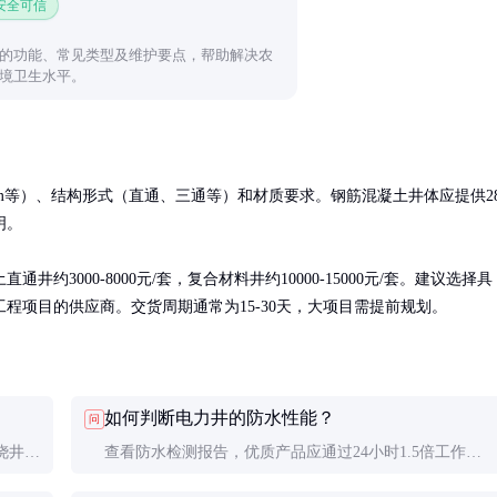
 安全可信
的功能、常见类型及维护要点，帮助解决农
境卫生水平。
×1.5m等）、结构形式（直通、三通等）和材质要求。钢筋混凝土井体应提供2
。

3000-8000元/套，复合材料井约10000-15000元/套。建议选择具
程项目的供应商。交货周期通常为15-30天，大项目需提前规划。
如何判断电力井的防水性能？
问
浇井灵
查看防水检测报告，优质产品应通过24小时1.5倍工作水
施工周
压试验。现场可检查接缝处理是否平整、橡胶止水带是否