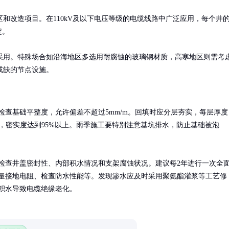
和改造项目。在110kV及以下电压等级的电缆线路中广泛应用，每个井
。

采用。特殊场合如沿海地区多选用耐腐蚀的玻璃钢材质，高寒地区则需考
或缺的节点设施。
检查基础平整度，允许偏差不超过5mm/m。回填时应分层夯实，每层厚度
mm，密实度达到95%以上。雨季施工要特别注意基坑排水，防止基础被泡
检查井盖密封性、内部积水情况和支架腐蚀状况。建议每2年进行一次全
量接地电阻、检查防水性能等。发现渗水应及时采用聚氨酯灌浆等工艺修
积水导致电缆绝缘老化。