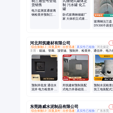
钢格栅、玻璃钢风阀、玻璃钢隔油池、玻璃钢酸碱储罐、玻璃
管、玻璃钢通风管道、玻璃钢电缆管、玻璃钢穿线管、玻璃钢
玻璃钢污水池盖板、玻璃钢一体化泵站、玻璃钢净化塔
电力监测直通玻璃
钢检查井预制三通
卧式玻璃钢储罐厂
型号全现货销售
家 大体积立式缠绕
玻璃钢法兰盘
式罐体定制 污水罐
DN300不易
化工罐
头 化工管道阀
河北邦筑建材有限公司
综合体验L1
回复及时
出价迅速
真实性已核验
河北保定
主营：
箱涵、管廊、顶管涵、预制井、检查井、通信井、电力
电井、弱电井、雨水井、污水井、预制电缆井、三通井、四通
制方涵、电力排管、水泥电力井、球墨铸铁井篦子、预制水泥
制箱涵、顶管管片、电缆沟、综合管廊、排水沟篦子、给排水
预制井批发 通信水
邦筑建材预制装配
预制水泥检查
泥井 电力检查井 直
式电力井基础混凝
筑工地装配式
通三通四通消防井
土雨水检查井 直通
检查井 支持批
井
东莞路威水泥制品有限公司
综合体验L0
回复及时
出价迅速
真实性已核验
广东东莞