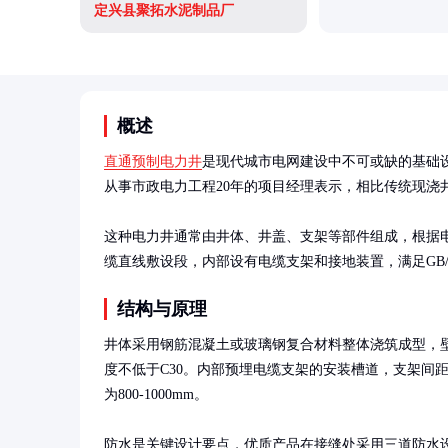
定兴县聚拓水泥制品厂
概述
直通预制电力井
是现代城市电网建设中不可或缺的基础
从事市政电力工程20年的项目经理表示，相比传统现浇井
这种电力井通常由井体、井盖、支架等部件组成，根据
缆直线敷设段，内部设有电缆支架和接地装置，满足GB/T
结构与原理
井体采用钢筋混凝土或玻璃钢复合材料整体浇筑成型，壁厚通
度不低于C30。内部预埋电缆支架的安装槽道，支架间
为800-1000mm。

防水是关键设计要点，优质产品在接缝处采用三道防水