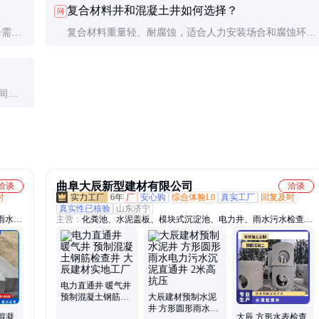
复合材料井和混凝土井如何选择？
问
完整无接头。
降需开
复合材料重量轻、耐腐蚀，适合人力安装场合和腐蚀环
境，但成本高。混凝土井经济实惠、抗压强度高，适合机
械施工的一般环境。
间距
单独核
曲阜大辰新型建材有限公司
洽谈
洽谈
时
6年
厂
安心购
综合体验L0
真实工厂
回复及时
真实性已核验
山东济宁
雨水
主营：
化粪池、水泥盖板、模块式沉淀池、电力井、雨水污水检查
墩、路
井、水泥阀门井、雨水井、市政污水井、双篦雨水井、圆形水泥井
筒、雨水口收水井室、长方形电力井盖、矩形一体式阀门井、穿线
井、新型一体式水泥电缆井、电力工程电缆井、污水化粪池、水泥菜
沟板、庭院改造水泥盖板、阶梯式水泥护坡框、平铺式水泥生态框、
充电桩水泥环网柜、混凝土u型槽、钢筋混凝土结构变电站
电力直通井 暖气井
预制混凝土钢筋检
大辰建材预制水泥
查井 大辰建材实地
井 方形圆形雨水电
混凝
大辰 方形水表检查