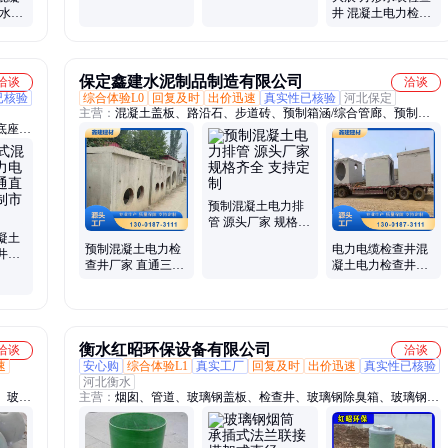
工厂
力污水沉泥直通井
 水泥
井 混凝土电力检查
2米高抗压
雨水污
井 观察井 防渗漏安
全方便
保定鑫建水泥制品制造有限公司
洽谈
洽谈
已核验
综合体验L0
回复及时
出价迅速
真实性已核验
河北保定
主营：
混凝土盖板、路沿石、步道砖、预制箱涵/综合管廊、预制检
底座、
查井、预制电力排管、预制护坡生态框、六角砖、隔离墩
收水
检查井
盖板、
隔离
预制混凝土电力排
水口过
管 源头厂家 规格齐
凝土
全 支持定制
预制混凝土电力检
电力电缆检查井混
井三
查井厂家 直通三通
凝土电力检查井厂
门井
四通 尺寸可定制 生
家 砌筑材料 做工精
产周期快
细
衡水红昭环保设备有限公司
洽谈
洽谈
速
安心购
综合体验L1
真实工厂
回复及时
出价迅速
真实性已核验
河北衡水
、玻璃
主营：
烟囱、管道、玻璃钢盖板、检查井、玻璃钢除臭箱、玻璃钢水
弯头、
罐、化粪池、一体化泵站、电缆沟盖板、水箱、储罐、檩条、拉挤型
、玻璃
材、填料、冷却塔、脱硫塔、除雾器、塔器配件、管件、雨水篦子、