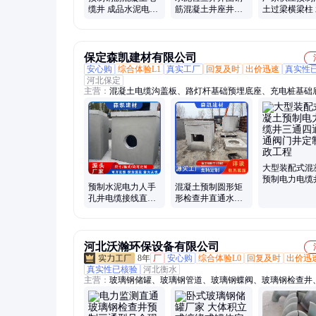
缆井 成品水泥电力
筋混凝土井座井垫
土过梁横梁柱
井座 直通穿线转角
预制调节环承压圈
承重条形梁 
弱电检查井
定制
水井立柱定制
保定森凯建材有限公司
安心购
综合体验L1
真实工厂
回复及时
出价迅速
真实性
河北保定
主营：
混凝土电缆沟盖板、路灯杆基础预埋底座、充电桩基础
雨污水井盖、混凝土预制检查井、水泥电缆手孔井、单篦雨水
井、混凝土电力电缆井、混凝土阀门井、水泥承压井圈、预制
盖板、光伏水泥墩、水泥流水槽排水沟、水泥电缆槽、水泥沟
水泥出水口保护桩、水泥雨水簸箕、水泥护坡砖、混凝土防撞
墩、水泥路沿石、水泥化粪池隔油池、混凝土模块砖、水泥收
梁、水泥电箱 电线箱、混凝土雨篦子
大型装配式混
预制电力电缆
预制水泥电力人手
混凝土预制圆形矩
通四通直通阀
孔井电缆接线直通
形检查井直通水泥
定制市政工程
井电力通信基础设
雨水污水筋电力电
施坚固耐用
缆商砼井定制
河北沃瀚环保设备有限公司
8年
厂
安心购
综合体验L0
回复及时
出价迅
真实性已核验
河北衡水
主营：
玻璃钢储罐、玻璃钢管道、玻璃钢蝶阀、玻璃钢检查井
钢观察井、玻璃钢电机罩、玻璃钢管件、玻璃钢法兰、玻璃钢
玻璃钢异形件、玻璃钢夹砂管道、玻璃钢化粪池、玻璃钢水罐