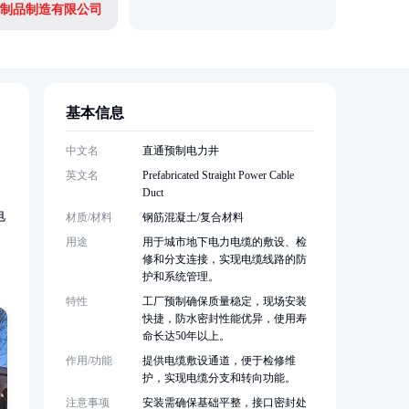
制品制造有限公司
衡水红昭
基本信息
。
中文名
直通预制电力井
英文名
Prefabricated Straight Power Cable
Duct
电
材质/材料
钢筋混凝土/复合材料
用途
用于城市地下电力电缆的敷设、检
修和分支连接，实现电缆线路的防
护和系统管理。
特性
工厂预制确保质量稳定，现场安装
快捷，防水密封性能优异，使用寿
命长达50年以上。
作用/功能
提供电缆敷设通道，便于检修维
护，实现电缆分支和转向功能。
注意事项
安装需确保基础平整，接口密封处