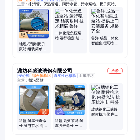
主营：
排污管、保温管道、雨污水管、污水泵站、提升泵站、一
体化泵站、玻璃钢储罐
一体化无负压泵
站 运行稳定 结实
鲁洋 成品一体化
耐用 技术精湛 鲁
智能集成泵站 提
地埋式预制提升
洋
供上门安装服务
泵站 组装简单快
规格齐全
捷 规格齐全 货源
充足 鲁洋
潍坊科盛玻璃钢有限公司
洽谈
安心购
综合体验L0
真实性已核验
山东潍坊
主营：
截污泵站
玻璃钢化工储罐
耐候抗老化 内壁
光洁 抗压抗冲击
科盛 耐腐强寿命
科盛 高效节能 耐
科盛
长 省电节水 高效
腐强寿命长 一体
节能 玻璃钢一体
化消防泵站 自动
化泵站
清淤