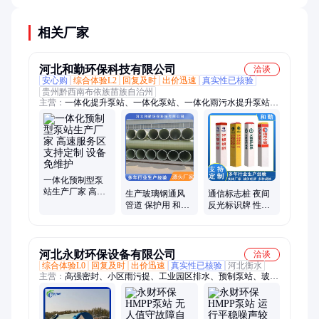
键因素，不锈钢和玻璃钢材质的使用寿命通常更长。
相关厂家
河北和勤环保科技有限公司
洽谈
安心购
综合体验L2
回复及时
出价迅速
真实性已核验
贵州黔西南布依族苗族自治州
主营：
一体化提升泵站、一体化泵站、一体化雨污水提升泵站、
地埋式一体化泵站、一体化泵站定制、市政雨水排一体化泵站、
厂区污水一体化泵站、一体化污水提升泵站、玻璃钢一体化泵
站、一体化预制泵站、一体化雨水泵站、工业园区污水泵站、农
村一体化提升泵站、一体化泵站厂家直销、乡镇污水处理泵站、
农村灌溉一体化泵站
一体化预制型泵
站生产厂家 高速
生产玻璃钢通风
通信标志桩 夜间
服务区 支持定制
管道 保护用 和勤
反光标识牌 性能
设备免维护
环保 运输便利 按
优越 比重轻 厚度
需求制造
颜色定制 和勤环
保
河北永财环保设备有限公司
洽谈
综合体验L0
回复及时
出价迅速
真实性已核验
河北衡水
主营：
高强密封、小区雨污提、工业园区排水、预制泵站、玻璃
钢泵站、一体化泵站、农村污水收集