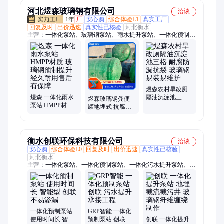
河北煜森玻璃钢有限公司
洽谈
1年
厂
安心购
综合体验L1
真实工厂
回复及时
出价迅速
真实性已核验
河北衡水
主营：
一体化泵站、玻璃钢泵站、雨水提升泵站、一体化预制泵
站、灌溉泵站、污水提升泵站、泵站一体化、雨水泵站、泵站厂
家直供、污水泵站、玻璃钢化粪池、缠绕化粪池
煜森农村旱改厕
煜森 一体化雨水
隔油沉淀池三格
煜森玻璃钢粪便
泵站 HMPP材质
耐腐防漏抗裂 玻
罐地埋式 抗腐防
玻璃钢预制提升
璃钢易装易维护
渗抗冻 乡村改造
经久耐用售后有
施工高效速装
保障
衡水创联环保科技有限公司
洽谈
安心购
综合体验L0
回复及时
出价迅速
真实性已核验
河北衡水
主营：
一体化泵站、一体化预制泵站、一体化污水提升泵站、一
体化雨水提升泵站、玻璃钢一体化泵站、智能一体化泵站
一体化预制泵站
GRP智能 一体化
使用时间长 智能
预制泵站 创联 污
创联 一体化提升