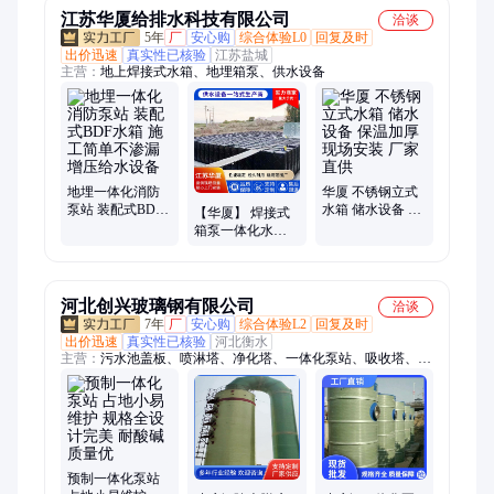
江苏华厦给排水科技有限公司
洽谈
5年
厂
安心购
综合体验L0
回复及时
出价迅速
真实性已核验
江苏盐城
主营：
地上焊接式水箱、地埋箱泵、供水设备
地埋一体化消防
华厦 不锈钢立式
泵站 装配式BDF
水箱 储水设备 保
【华厦】 焊接式
水箱 施工简单不
温加厚 现场安装
箱泵一体化水箱
渗漏 增压给水设
厂家直供
密封性能好不渗
备
漏 加工定做
河北创兴玻璃钢有限公司
洽谈
7年
厂
安心购
综合体验L2
回复及时
出价迅速
真实性已核验
河北衡水
主营：
污水池盖板、喷淋塔、净化塔、一体化泵站、吸收塔、生
物除臭箱、吸附箱、风阀、玻璃钢管件、玻璃钢管道、烟囱
预制一体化泵站