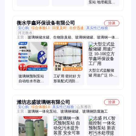
型 创联 不易渗漏
水提升 承接工程
泵站 地埋截流截
污井 玻璃钢纤维
缠绕制作
衡水学鑫环保设备有限公司
洽谈
安心购
综合体验L1
回复及时
出价迅速
真实性已核验
河北衡水
主营：
玻璃钢储水罐、生物除臭箱、玻璃钢储罐、玻璃钢一体化
泵站、玻璃钢水箱、玻璃钢管道、玻璃钢脱硫塔
大型立式盐酸储
罐 用途广泛 10-
玻璃钢预制泵站
工矿用 密封好 方
100立方 学鑫环保
自动给水市政雨
形装配式消防水
设备 工厂用
水污水一体化提
箱 学鑫 规格多种
升泵站厂家定制
潍坊志盛玻璃钢有限公司
洽谈
安心购
综合体验L0
真实性已核验
山东潍坊
主营：
玻璃钢一体化泵站、玻璃钢储罐、玻璃钢防腐施工