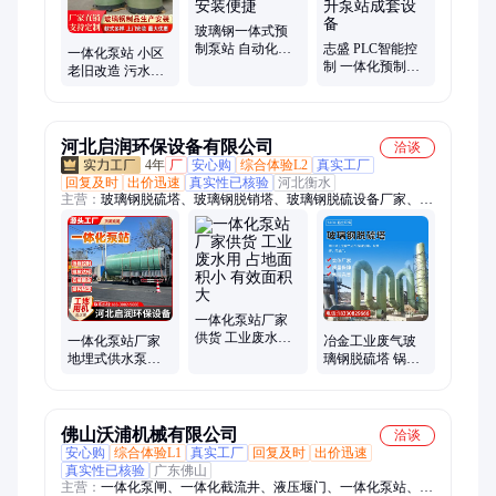
玻璃钢一体式预
制泵站 自动化污
志盛 PLC智能控
一体化泵站 小区
水提升装置 安全
制 一体化预制泵
老旧改造 污水提
可靠 安装便捷
站 新农村污水处
升全自动远程控
理提升泵站成套
制预制泵站
设备
河北启润环保设备有限公司
洽谈
4年
厂
安心购
综合体验L2
真实工厂
回复及时
出价迅速
真实性已核验
河北衡水
主营：
玻璃钢脱硫塔、玻璃钢脱销塔、玻璃钢脱硫设备厂家、一
体化泵站、一体化污水提升泵站、一体化雨水提升泵站、生物除
臭箱、生物滤池、生物除臭设备、玻璃钢拱形盖板、玻璃钢盖
板、玻璃钢管道、玻璃钢夹砂管道、玻璃钢通风管道、大口径玻
璃钢管道
一体化泵站厂家
供货 工业废水用
一体化泵站厂家
冶金工业废气玻
占地面积小 有效
地埋式供水泵站
璃钢脱硫塔 锅炉
面积大
全自动运行 结实
硝烟除尘器喷淋
耐用 启润环保
塔 溶液喷淋除臭
塔
佛山沃浦机械有限公司
洽谈
安心购
综合体验L1
真实工厂
回复及时
出价迅速
真实性已核验
广东佛山
主营：
一体化泵闸、一体化截流井、液压堰门、一体化泵站、排