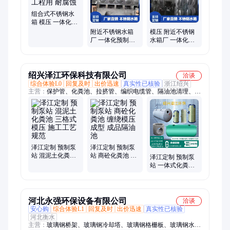
组合式不锈钢水
箱 模压 一体化预
制泵站 工程用 耐
附近不锈钢水箱
模压 附近不锈钢
腐蚀
厂 一体化预制泵
水箱厂 一体化预
站 模压 塑性韧性
制泵站 工程用 密
好 锅炉用
封性能好
绍兴泽江环保科技有限公司
洽谈
综合体验L0
回复及时
出价迅速
真实性已核验
浙江绍兴
主营：
保护管、化粪池、拉挤管、编织电缆管、隔油池清理、竖
流式沉淀池、玻璃钢隔油池、电力缠绕电缆管
泽江定制 预制泵
泽江定制 预制泵
站 混泥土化粪池
站 商砼化粪池 缠
泽江定制 预制泵
三格式模压 施工
绕模压成型 成品
站 一体式化粪池
工艺规范
隔油池
三格式模压 农村
改厕家用
河北永强环保设备有限公司
洽谈
安心购
综合体验L1
回复及时
出价迅速
真实性已核验
河北衡水
主营：
玻璃钢桥架、玻璃钢冷却塔、玻璃钢格栅板、玻璃钢水