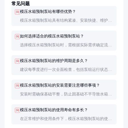
常见问题
模压水箱预制泵站有哪些优势？
问
模压水箱预制泵站具有结构紧凑、安装快捷、维护方
便等特点。其模压工艺确保了水箱的高强度和密封
性，减少了漏水和腐蚀的风险。预制化设计使得安装
如何选择适合的模压水箱预制泵站？
问
周期大大缩短，通常只需1-2天即可完成安装调试。
选择模压水箱预制泵站时，需根据实际需求确定流量
和扬程，选择合适的泵组配置。材质方面，不锈钢和
玻璃钢具有较好的耐腐蚀性，适合长期使用。控制系
模压水箱预制泵站的维护周期是多久？
问
统应具备自动启停、故障报警和远程监控等功能，以
提高运行的智能化水平。
建议每季度进行一次全面检查，包括泵组运行状态、
水箱清洁度、控制系统工作情况等。定期维护可确保
系统的正常运行，延长设备的使用寿命。
模压水箱预制泵站的安装需要注意哪些事项？
问
安装时需确保基础平整，防止因基础不平导致水箱变
形或泵组振动过大。管道连接需密封良好，防止漏
水。控制系统应按照说明书正确接线，确保其正常工
模压水箱预制泵站的使用寿命有多长？
问
作。
在正常维护和使用条件下，模压水箱预制泵站的使用
寿命可达10-15年。材质和防腐处理是影响寿命的关