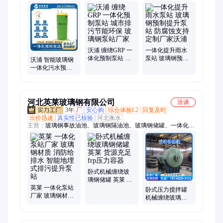
涝泵站、一体化供水泵站、污水提升器、污水处理、智能防倒灌
器、调蓄池设备、粉碎性格栅机、闸门
沃浦 缠绕GRP 一
一体化提升雨水
体化预制泵站 城
泵站 玻璃钢预制
沃浦 智能玻璃钢
市排污节能环保
提升泵站 防腐蚀
一体化污水预制
玻璃钢泵站厂家
支持定制厂家沃
式泵站 雨水排涝
浦
提升泵站 快速发
货
河北英莱玻璃钢有限公司
洽谈
3年
厂
安心购
综合体验L2
回复及时
出价迅速
真实性已核验
河北衡水
主营：
玻璃钢事故油池、玻璃钢隔油池、玻璃钢储罐、一体化泵
站、一体化预制泵站、玻璃钢泵站、一体化污水泵站、一体化雨
水泵站、消防水池、消防水罐、污水池、玻璃钢化粪池、沉淀池
卧式机械缠绕玻
璃钢储罐 英莱 货
英莱 一体化泵站
源充足 frp压力容
卧式压力搅拌罐
厂家 玻璃钢材质
器
机械缠绕玻璃钢
消防给排水 智能
容器 货源充足 耐
地埋式排污提升
酸耐碱 英莱
泵站