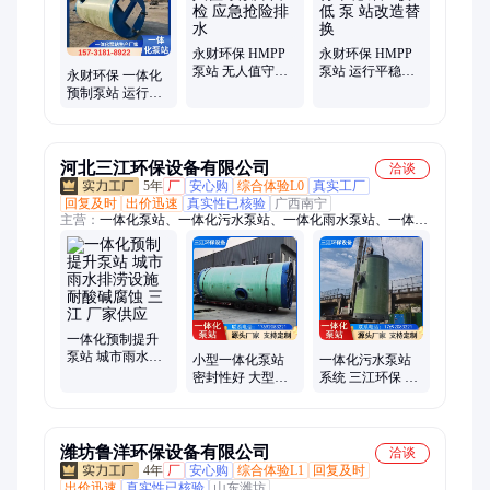
永财环保 HMPP
永财环保 HMPP
泵站 无人值守故
泵站 运行平稳噪
永财环保 一体化
障自检 应急抢险
声较低 泵 站改造
预制泵站 运行平
排水
替换
稳噪声较低 污水
处理厂进流
河北三江环保设备有限公司
洽谈
5年
厂
安心购
综合体验L0
真实工厂
回复及时
出价迅速
真实性已核验
广西南宁
主营：
一体化泵站、一体化污水泵站、一体化雨水泵站、一体化
提升泵站、一体化预制泵站、玻璃钢一体化泵站、hmpp一体化
泵站、化粪池
一体化预制提升
泵站 城市雨水排
小型一体化泵站
一体化污水泵站
涝设施 耐酸碱腐
密封性好 大型市
系统 三江环保 农
蚀 三江 厂家供应
政排涝 三江 使用
田灌溉 耐腐蚀耐
寿命长
老化 应用广泛
潍坊鲁洋环保设备有限公司
洽谈
4年
厂
安心购
综合体验L1
回复及时
出价迅速
真实性已核验
山东潍坊