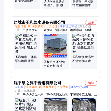
占地小易维护 规
玻璃钢除尘脱硫
玻璃钢一体化泵
格全设计完美 耐
塔 生产厂家 创兴
站 铁路桥雨水污
酸碱质量优
车间可用 使用时
水提升 安装简单
间长 结实耐用
自动化运行
盐城市圣和给水设备有限公司
洽谈
综合体验L0
回复及时
出价迅速
真实性已核验
湖北孝感
主营：
不锈钢水箱、一体水箱、消防水箱、地埋水箱、bdf水
箱、箱泵一体化
圣和给水 一体化
圣和给水 食品级
泵站地埋 使用范
不锈钢水箱 密封
圣和给水 不锈钢
围广 适应性强 加
性能优异 耐高低
水箱定制 水质洁
工定做
温性好
净保障 无需内部
涂层
沈阳泉之源不锈钢有限公司
洽谈
安心购
综合体验L0
回复及时
出价迅速
真实性已核验
内蒙古锡林郭勒
主营：
不锈钢保温水箱、不锈钢消防水箱、不锈钢生活水箱、白
钢水箱