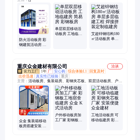
单层双层移动活
动板房 工地临建
艾超锌钢结构180
房 简易房 彩钢板
㎡活动板房 单层
防火活动板房 彩
房
多层临建工程 焊
钢建筑活动房 工
接拼装定制临建
地员工房 住人移
房
动房
重庆众金建材有限公司
洽谈
1年
厂
安心购
综合体验L1
回复及时
出价迅速
真实性已核验
重庆
主营：
活动板房、集装箱房、彩钢夹芯板、双层活动板房、户外
移动彩钢房、彩钢板、移动板房
户外移动板房加
工地活动板房 可
工厂家 彩钢板工
移动临建房 彩钢
众金 集装箱移动
地宿舍临建房 众
夹芯板厂家 安装
板房搭建安装 工
金 K式活动房
便捷 众金建材
地临建彩钢板房
宿舍彩钢简易房