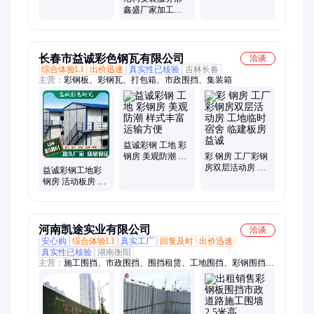
透明卷闸门 自动
鑫盛厂家加工厂
升降感应门
商场钢结构安装
应有尽有
长春市益诚彩色钢瓦有限公司
洽谈
综合体验L1
出价迅速
真实性已核验
吉林长春
主营：
彩钢板、彩钢瓦、打包箱、市政围挡、集装箱
益诚彩钢 工地 彩
钢房 美观防潮 样
彩 钢房 工厂彩钢
式丰富 运输方便
房双层活动房 工
益诚彩钢工地彩
地临时宿舍 临建
钢房 活动板房 二
板房 益诚
层工人住宿 货源
充足 质量保证
河南凯途实业有限公司
洽谈
安心购
综合体验L1
真实工厂
回复及时
出价迅速
真实性已核验
湖南衡阳
主营：
施工围挡、市政围挡、围挡租赁、工地围挡、彩钢围挡、
彩钢棚、工地大门、铁皮房、临时围挡、道路围挡、小区护栏、
围墙护栏、锌钢护栏、围挡、护栏、夹芯板围挡、护栏网、狗
笼、猫笼、铝合金护栏、不锈钢护栏、水槽、花箱、背景墙、集
装箱