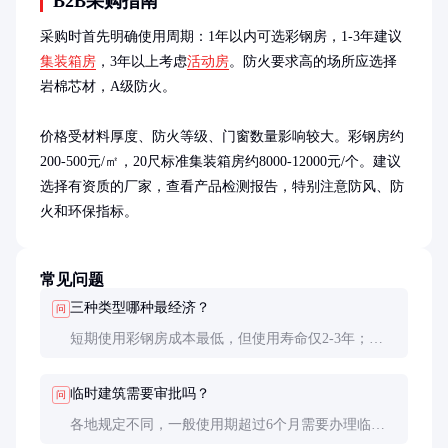
B2B采购指南
采购时首先明确使用周期：1年以内可选彩钢房，1-3年建议
集装箱房
，3年以上考虑
活动房
。防火要求高的场所应选择
岩棉芯材，A级防火。

价格受材料厚度、防火等级、门窗数量影响较大。彩钢房约
200-500元/㎡，20尺标准集装箱房约8000-12000元/个。建议
选择有资质的厂家，查看产品检测报告，特别注意防风、防
火和环保指标。
常见问题
三种类型哪种最经济？
问
短期使用彩钢房成本最低，但使用寿命仅2-3年；集
装箱房和活动房初始投资较高，但可重复使用5-10
年，长期看更经济。
临时建筑需要审批吗？
问
各地规定不同，一般使用期超过6个月需要办理临时
建筑规划许可。工地临时设施通常备案即可，但需符