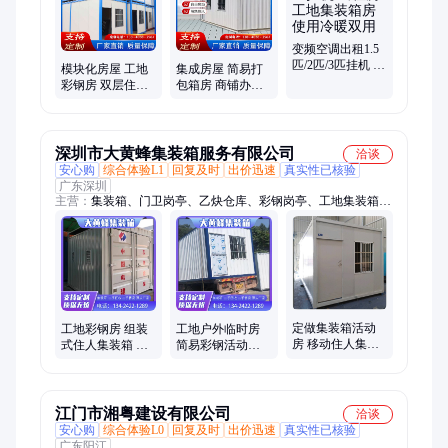
变频空调出租1.5
匹/2匹/3匹挂机 出
模块化房屋 工地
集成房屋 简易打
租房工地集装箱
彩钢房 双层住人
包箱房 商铺办公
房使用冷暖双用
活动房 安装拆迁
室装配式集装箱
便捷
房 拆装便捷
深圳市大黄蜂集装箱服务有限公司
洽谈
安心购
综合体验L1
回复及时
出价迅速
真实性已核验
广东深圳
主营：
集装箱、门卫岗亭、乙炔仓库、彩钢岗亭、工地集装箱、
氧气仓库、移动厕所、物资仓库、特种箱制造、二手集装箱、海
运集装箱、集装箱改造、特种集装箱
定做集装箱活动
工地彩钢房 组装
工地户外临时房
房 移动住人集装
式住人集装箱 支
简易彩钢活动板
箱子 工地彩钢活
持定制 大黄蜂
房 安装方便 大黄
动房屋定制
蜂
江门市湘粤建设有限公司
洽谈
安心购
综合体验L0
回复及时
出价迅速
真实性已核验
广东阳江