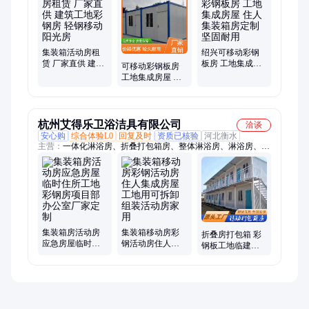
集装箱活动房租
绍兴可移动彩钢
赁 厂家直供 建筑
板房 工地集成房
可移动彩钢板房
工地彩钢房 轻钢
屋 住人集装箱房
工地集成房屋 多
移动阳光房
定制 坚固耐用
种款式 住人集装
箱房定制
杭州艾得乐卫浴洁具有限公司
洽谈
安心购
综合体验L0
回复及时
资质已核验
河北衡水
主营：
一体化淋浴房、折叠打包箱房、整体淋浴房、淋浴房、拼
接式房屋、集成卫浴、一体化卫生间、整体卫生间
集装箱房活动房
集装箱移动房彩
折叠房打包箱 彩
应急房屋临时住
钢活动房住人集
钢板工地临建房
所工地彩钢房项
成房屋工地用可
移动方舱隔离集
目部办公室厂家
拆卸组装活动房
装箱活动板房
定制
家用