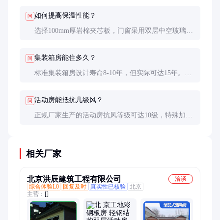
合消防和安全规范。
如何提高保温性能？
问
选择100mm厚岩棉夹芯板，门窗采用双层中空玻璃，
地面加铺保温层。北方地区冬季可增设电暖器或小型
锅炉供暖。
集装箱房能住多久？
问
标准集装箱房设计寿命8-10年，但实际可达15年。需
定期维护，每2-3年重新做防腐处理，更换密封胶
条。
活动房能抵抗几级风？
问
正规厂家生产的活动房抗风等级可达10级，特殊加固
设计可达12级。但强风来临前建议加固锚固装置，移
除屋顶重物。
相关厂家
北京洪辰建筑工程有限公司
洽谈
综合体验L0
回复及时
真实性已核验
北京
主营：
[]