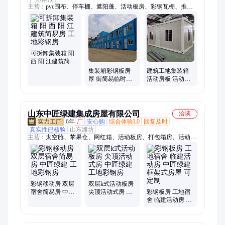
主营：
pvc围布、停车棚、遮阳蓬、活动板房、彩钢瓦棚、推拉
雨棚、折叠帐篷、移动帐篷、活动雨棚、移动雨棚、遮阳雨蓬、
折叠雨棚、走廊过道、仓库帐篷、活动仓库棚、篮球场雨棚、仓
库推拉棚、移动伸缩蓬、户外推拉篷、户外仓库棚、室外推拉
棚、防尘推拉篷、移动遮阳棚、伸缩遮阳棚、移动办公室
可拆卸集装箱 阳
西 阳 江建筑简易
房 工地彩钢房
集装箱彩钢板房
建筑工地集装箱
厚 街简易临时房
活动房板 活动板
工地宿舍打包式
房 彩钢活动房
入住XY-06
山东中匠绿建集成房屋有限公司
洽谈
6年
厂
安心购
综合体验L0
回复及时
真实性已核验
山东潍坊
主营：
太空舱、苹果仓、网红箱、活动板房、打包箱房、活动
房、住人活动房、住人集装箱、打包箱
彩钢移动房 双层
双层k式活动板房
宿舍简易房 中匠
尖顶活动式房 中
彩钢板房 工地宿
绿建 工地彩钢房
匠绿建 工地彩钢
舍 临建活动房 中
房
匠绿建 框架式房
屋 可定制