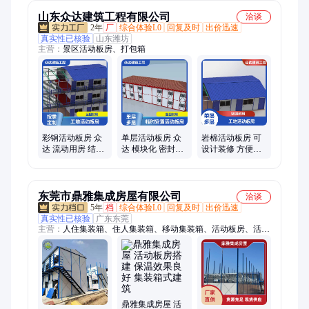
山东众达建筑工程有限公司
洽谈
2年
厂
综合体验L0
回复及时
出价迅速
真实性已核验
山东潍坊
主营：
景区活动板房、打包箱
彩钢活动板房 众
单层活动板房 众
岩棉活动板房 可
达 流动用房 结构
达 模块化 密封性
设计装修 方便安
稳定好 工地办公
性能好 实用性强
装 众达 流动用房
用
东莞市鼎雅集成房屋有限公司
洽谈
5年
档
综合体验L0
回复及时
出价迅速
真实性已核验
广东东莞
主营：
人住集装箱、住人集装箱、移动集装箱、活动板房、活动
房、彩钢板房、二手活动板房、活动板房回收、工地集装箱房、
回收集装箱、出租集装箱、二手集装箱、免押金集装箱
鼎雅集成房屋 活