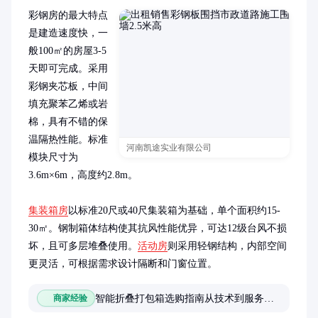
彩钢房的最大特点
是建造速度快，一
般100㎡的房屋3-5
天即可完成。采用
彩钢夹芯板，中间
填充聚苯乙烯或岩
棉，具有不错的保
温隔热性能。标准
河南凯途实业有限公司
模块尺寸为
3.6m×6m，高度约2.8m。

集装箱房
以标准20尺或40尺集装箱为基础，单个面积约15-
30㎡。钢制箱体结构使其抗风性能优异，可达12级台风不损
坏，且可多层堆叠使用。
活动房
则采用轻钢结构，内部空间
更灵活，可根据需求设计隔断和门窗位置。
智能折叠打包箱选购指南从技术到服务的全链路解析
商家经验