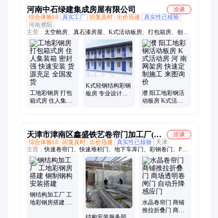
河南中石绿建集成房屋有限公司
洽谈
综合体验L0
真实工厂
回复及时
出价迅速
真实性已核验
河南濮阳
主营：
太空舱房、真石漆房屋、K式活动板房、打包箱房、创意
集装箱、移动消防站
K式轻钢结构彩钢
工地彩钢房 打包
濮 阳工地彩钢活
板房 专业设计工
箱式房 住人集装
动板房 K式活动
地活动房 单层k式
箱 密封强 快速安
房 河 南 网架房
板房 现货批发销
装 货源充足 全国
快速定制施工 来
售
发货
图询价
天津市津南区鑫盛铁艺卷帘门加工厂(个
洽谈
综合体验L0
回复及时
出价迅速
真实性已核验
天津
体工商户)
主营：
快速卷帘门、快速堆积门、地下车库门、彩钢卷门、PVC
通道门、保温快速门、水晶推拉门、硬质快速门、电动欧式卷帘
门、无机布防火卷帘门、手动卷帘门、水晶卷帘门、PVC折叠
门、电动水晶门、快速软帘门、车间配套门、电动卷闸门、电动
遥控折叠门、快速提升门、抗风卷帘门、涡轮式保温快速门、高
速硬质门
钢结构加工厂 工
地彩钢房搭建 钢
水晶卷帘门 商铺
制钢构安装搭建
推拉折叠门 商场
结构安装服务部