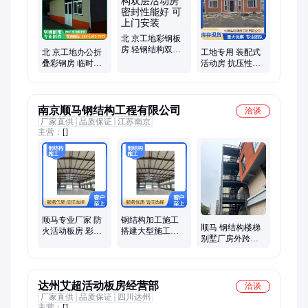
北 京工地彩钢板
房 轻钢结构双层
北 京工地办公折
工地专用 装配式
活动房 密封性能
叠彩钢房 临时宿
活动房 抗压性强
好 可上门安装
舍住人集装箱房
员工宿舍 坚固耐
户外活动房
用
南京顺马钢结构工程有限公司
洽谈
厂家直供
品质保证
江苏南京
主营：
[]
顺马专业厂家 防
钢结构加工施工
顺马 钢结构楼梯
火活动板房 彩钢
搭建大型施工企
别墅厂房外跨楼
建筑活动房 工地
业 资质全 建筑厂
梯 户外钢构钢梯
员工房 住人移动
房车间搭建
消防设计安装
房
达州艾超活动板房经营部
洽谈
厂家直供
品质保证
四川达州
主营：
[]