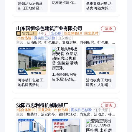
动板房搭建 保温
彩钢活动房搭建
鼎雅集成房屋 活
效果良好 集装箱
新旧工地简易板
动房 可随意拆装
式建筑
房回收 安装便捷
展览活动场地
全国地区回收
山东国恒绿色建筑产业有限公司
洽谈
4年
厂
安心购
综合体验L0
回复及时
出价迅速
真实性已核验
山东潍坊
主营：
活动板房、打包箱房、集成房屋、彩钢板房、打包箱、折
叠箱
工地彩钢板房安
装 双层活动板房
可移动打包箱 工
活动板房 工地临
出售租赁 集装箱
地临建房活动房
建房 住人彩钢房
活动房定制
稳定牢固彩钢板
结构简单 运输方
房集装箱
便 按需定制
沈阳市忠利得机械制板厂
洽谈
综合体验L0
回复及时
出价迅速
真实性已核验
辽宁沈阳
主营：
集装箱、治安岗亭、钢结构活动、彩板房、活动房、移动
房、定制房、房拼装、活动板房、移动箱房、移动板房、集成房
屋、彩钢板活动箱、核酸采集室