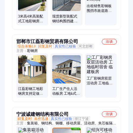
出租销售彩钢板
围挡市政道路施
工围墙2.5米高
3米高4米高装配
现货新型装配式
式工地彩钢房地
钢结构围挡建筑
产施工围蔽高度
工地扣板施工围
可定制
挡地铁施工框架
围挡
邯郸市江磊彩钢贸易有限公司
洽谈
综合体验L0
回复及时
真实性已核验
河北邯郸
主营：
彩钢房
工厂彩钢房双层
活动房 工地临时
宿舍 临建板房
江磊彩钢工地彩
工厂生产住人活
钢房支持定做耐
动板房 工地k式彩
腐蚀、耐老化、
钢房 中泰绿建 集
使用寿命长
装箱
宁波诚建钢结构有限公司
洽谈
回复及时
出价迅速
真实性已核验
浙江宁波
主营：
集装箱、钢结构、钢棚、移动房屋、活动房、夹芯板隔
断、平台阁楼