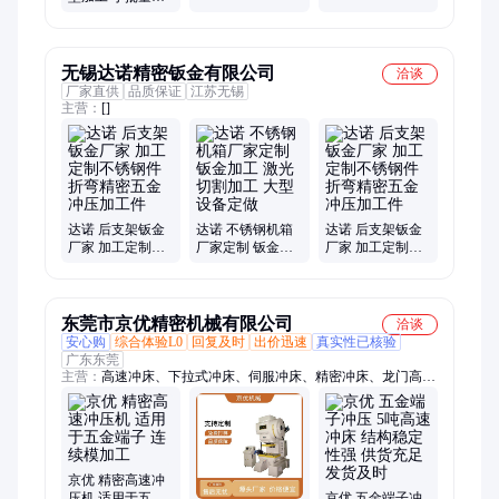
五金件
产 定制化服务 五
金件加工
无锡达诺精密钣金有限公司
洽谈
厂家直供
品质保证
江苏无锡
主营：
[]
达诺 后支架钣金
达诺 不锈钢机箱
达诺 后支架钣金
厂家 加工定制不
厂家定制 钣金加
厂家 加工定制不
锈钢件 折弯精密
工 激光切割加工
锈钢件 折弯精密
五金冲压加工件
大型设备定做
五金冲压加工件
东莞市京优精密机械有限公司
洽谈
安心购
综合体验L0
回复及时
出价迅速
真实性已核验
广东东莞
主营：
高速冲床、下拉式冲床、伺服冲床、精密冲床、龙门高速
冲床、C型高速冲床
京优 精密高速冲
压机 适用于五金
京优 五金端子冲