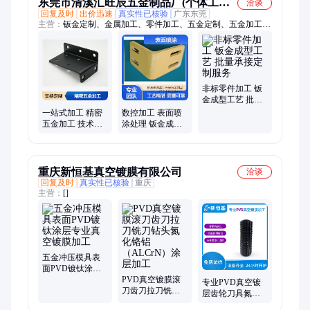
东莞市清溪汇旺辰五金制品厂(个体工商
洽谈
回复及时
出价迅速
真实性已核验
广东东莞
户)
主营：
钣金定制、金属加工、零件加工、五金定制、五金加工、
精密制造、精密五金加、机械五金加、代工服务、数控加工、金
属制品、激光加工、丝印服务、丝印定制、折弯加工、工业零
件、金属材料、丝网印刷、工业加工、定制加工、激光切割、工
业级设备、光纤激光机、金属件定制、非标定制钣金
非标零件加工 钣
金成型工艺 批量
承接定制服务
一站式加工 精密
数控加工 表面喷
五金加工 技术专
涂处理 钣金成型
业 定制打样 激光
设备先进 工艺精
切割
湛
重庆新恒基真空镀膜有限公司
洽谈
回复及时
真实性已核验
重庆
主营：
[]
五金冲压模具表
面PVD镀钛涂层
专业真空镀膜加
PVD真空镀膜滚
专业PVD真空镀
工
刀齿刀拉刀铣刀
层齿轮刀具氮化
钻头氮化铬铝
铬铝（ALCrN）