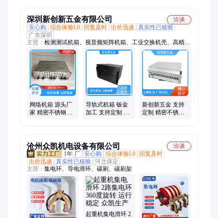
走丝加工 鑫程
深圳新创新五金有限公司
洽谈
安心购
综合体验L0
回复及时
出价迅速
真实性已核验
广东深圳
主营：
检测测试机箱、视音频矩阵机箱、工业交换机壳、高精密
机箱、医疗设备箱、钣金加工、机箱配件、免费机箱设计、免费
机箱打样
网络机箱 源头厂
导轨式机箱 钣金
新创新五金 支持
家 精密不锈钢冲
加工 支持定制 精
定制 精密不锈钢
压件 铝合金外壳
密不锈钢冲压件
冲压件 钣金加工
定制加工 新创新
新创新五金
PCB插卡机箱
五金
沧州众凯机电设备有限公司
洽谈
1年
厂
安心购
综合体验L0
回复及时
出价迅速
真实性已核验
河北保定
主营：
集电环、导电滑环、碳刷、碳刷架
起重机集电滑环 2