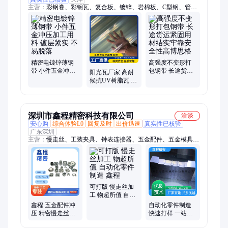
主营：
彩钢卷、彩钢瓦、复合板、镀锌、岩棉板、C型钢、管
道、TPO、洁净板、彩钢房、钢结构、铝皮、铝合金、不锈钢
管、不锈钢板、不锈钢、加厚檩条、几字型钢、免浇筑楼承板、
镀锌卷、铁轨、户外花箱、铝卷、花纹板、几字型钢檩条
精密电镀锌薄钢
高强度不变形打
带 小件五金冲压
包钢带 长途货运
阳光瓦厂家 高耐
加工用料 镀层紧
紧固用材结实牢
候抗UV树脂瓦 透
实 不易脱落
靠安全性高博思
光率高 阻燃性好
格
防腐韧性强
深圳市鑫程精密科技有限公司
洽谈
安心购
综合体验L0
回复及时
出价迅速
真实性已核验
广东深圳
主营：
慢走丝、工装夹具、钟表连接器、五金配件、五金模具、
精密治具、精密金属件加工、超精密零件加工、电子零部件、机
械零部件、走丝油割加工、离子阱陶瓷组件
可打版 慢走丝加
工 物超所值 自动
化零件制造 鑫程
鑫程 五金配件冲
自动化零件制造
压 精密慢走丝油
快速打样 一站式
割加工 来样定制
壳体定制 微孔慢