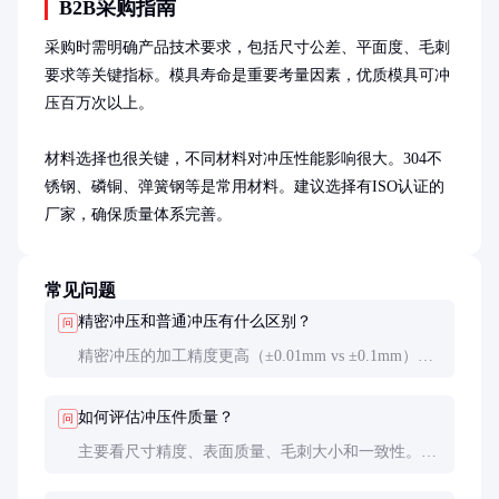
B2B采购指南
采购时需明确产品技术要求，包括尺寸公差、平面度、毛刺
要求等关键指标。模具寿命是重要考量因素，优质模具可冲
压百万次以上。

材料选择也很关键，不同材料对冲压性能影响很大。304不
锈钢、磷铜、弹簧钢等是常用材料。建议选择有ISO认证的
厂家，确保质量体系完善。
常见问题
精密冲压和普通冲压有什么区别？
问
精密冲压的加工精度更高（±0.01mm vs ±0.1mm），
模具更精密，设备刚性更好，适合生产更复杂、更精
密的零件。
如何评估冲压件质量？
问
主要看尺寸精度、表面质量、毛刺大小和一致性。建
议使用投影仪、三坐标测量机等专业设备检测，并做
破坏性测试评估材料性能。