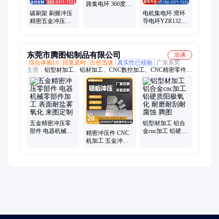
路集电环 360度旋
转 运行稳定 众凯
碳刷架 刷握冲压
电机集电环 滑环
生产
精密五金冲压件
导电环YZR132轴
加工厂家拉伸件
孔55铜环碳刷架
众凯
导电滑 环碳刷
东莞市腾图铝制品有限公司
洽谈
综合体验L0
回复及时
出价迅速
真实性已核验
广东东莞
主营：
铝型材加工、铝材加工、CNC数控加工、CNC精密零件加
工、cnc精密铝件、冲压加工、汽车零件非标定制、医疗铝件
CNC、铝合金cnc加工、铝制品加工、阳极氧化、铝板加工、铝
型材非标定制、铝外壳加工、数控车削、非标零件CNC加工、机
械加工、专业铝制品CNC、硬质氧化、抗UV氧化、喷砂氧化、
cnc电脑锣加工、CNC机加工、散热器铝型材
五金精密冲压零
铝型材加工 铝合
部件 电器机械零
金cnc加工 铝硬质
精密冲压件 CNC
部件加工 表面耐
阳极氧化 耐磨耐
机加工 五金冲压/
盐雾氧化 来图定
刮耐腐蚀 腾图
铝型材拉弯 专业
制
机加工厂商