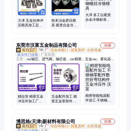
机模具、模具机床配件、铝合金热挤压、硅酸盐切刀片、连续拉
伸模具
大泽 多工位硬质
合金冷镦标准件
大泽 五金拉伸冲
粉末冶金挤压模
模具 钨钢螺丝冷
压模具加工定制
具 硬质合金冷镦
镦模具
不锈钢汽车精密
模具 挤压金属模
异形拉伸模具
具 大泽
东莞市沃富五金制品有限公司
洽谈
7年
厂
综合体验L1
回复及时
出价迅速
真实性已核验
广东东莞
主营：
cnc轴芯、进气阀、轴芯套、cnc精密、五金cnc、雾化器、
铝合金、马达铜、散热片、配件cnc、子弹头、螺纹套、调焦
环、cnc数控、口罩机、cnc零件、kn95熔接、kn95齿模、kn95口
罩、3d打印机、钟表配件、铜套数控、家电配件、六角螺母、配
件长螺
精密智能电器配
精拉管 精密五金
五金配件加工 精
件加工 不锈钢零
冲压件加工厂家
密五金零部件冲
配件数控折弯结
异形件加工定制
压加工 cnc机械配
构件 五金冲压件
沃富支持非标
件数控焊接 沃富
沃富
博思格(天津)新材料有限公司
洽谈
1年
厂
综合体验L0
回复及时
出价迅速
真实性已核验
天津