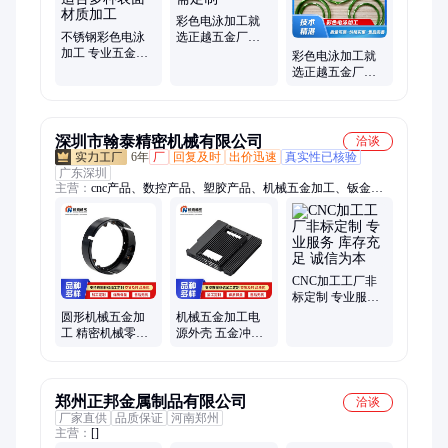
彩色电泳加工就
不锈钢彩色电泳
选正越五金厂家
加工 专业五金电
直供-按需定制
彩色电泳加工就
泳加工 适合多种
选正越五金厂家
表面材质加工
直供-按需定制
深圳市翰泰精密机械有限公司
洽谈
6年
厂
回复及时
出价迅速
真实性已核验
广东深圳
主营：
cnc产品、数控产品、塑胶产品、机械五金加工、钣金产
品
CNC加工工厂非
标定制 专业服务
库存充足 诚信为
圆形机械五金加
机械五金加工电
本
工 精密机械零件
源外壳 五金冲压
加工 来图来样非
件 新能源配件非
标定制
标支持定制
郑州正邦金属制品有限公司
洽谈
厂家直供
品质保证
河南郑州
主营：
[]