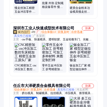
批量 外协 定制规
格设备零件 慢走
慢走丝加工精密
硬质合金粉末冶
丝数控加工 厂家
五金冲压零件 线
金模具慢走丝加
承接各类配件 宏
切割机加工 效率
工 微缝精切尺寸
诚
高
稳定表面光洁度
高
深圳市工业人快速成型技术有限公司
洽谈
4年
厂
综合体验L0
回复及时
出价迅速
真实性已核验
广东深圳
主营：
cnc手板、快速模具、透明软胶、五金轮毂车门、光敏树
脂、模具制作、3d打印服务、3d打印塑料、亚克力手板、高精度
车灯、保险杠模具、高精度手板、汽车出风口、手板手办模型、
商务房车座椅、定制手板模型、汽车尾灯外壳、数控车床加工、
塑胶手板模型、车灯外壳手板件、定制自动化设备、汽车摩托车
飞机
CNC精密加工 cnc
零件五金冲压加
钣金加工厂家 模
冲压加工 数控车
工 折弯精密加工
型定做拉伸件 折
床精加工 精密五
可加工多种材料
弯精密五金冲压
金加工源头厂家
来图定制打样
加工钣金
任丘市大泽硬质合金模具有限公司
洽谈
综合体验L0
回复及时
出价迅速
真实性已核验
河北沧州
主营：
挤出模具、制罐模具、拉丝模具、冲压模具、推管模具、
钨钢模具、冷镦模具、钻石模具、拉拔模具、钨钢配件、钨钢零
件、电缆模具、剥皮模具、硬质合金、合金切刀片、标准件模
具、拉伸机模具、壳拉伸模具、热挤压模具、鼻梁条机器、冷镦