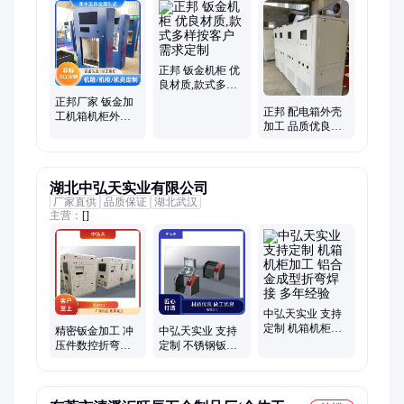
正邦 钣金机柜 优
良材质,款式多样
按客户需求定制
正邦厂家 钣金加
正邦 配电箱外壳
工机箱机柜外壳
加工 品质优良来
折弯五金冲压件
图按客户需求批
可非标定制
量精密零件定制
湖北中弘天实业有限公司
厂家直供
品质保证
湖北武汉
主营：
[]
中弘天实业 支持
定制 机箱机柜加
精密钣金加工 冲
中弘天实业 支持
工 铝合金成型折
压件数控折弯焊
定制 不锈钢钣金
弯焊接 多年经验
接加工钣金件 甄
加工 激光切割五
选材质 质量保障
金冲压件