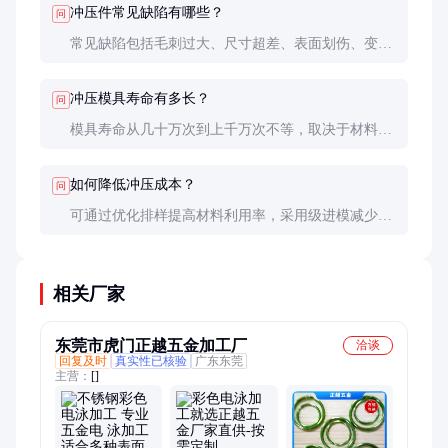
冲压件常见缺陷有哪些？
问
常见缺陷包括毛刺过大、尺寸超差、表面划伤、变形
等。这些问题通常与模具磨损、设备精度下降或工艺
参数不当有关。
冲压模具寿命有多长？
问
模具寿命从几十万次到上千万次不等，取决于材料硬
度、冲压速度、润滑条件等因素。硬质合金模具寿命
最长，但成本也最高。
如何降低冲压成本？
问
可通过优化排样提高材料利用率，采用级进模减少工
序，选择合适冲压速度平衡效率与模具寿命，以及批
量生产分摊模具成本。
相关厂家
东莞市虎门正越五金加工厂
洽谈
回复及时
真实性已核验
广东东莞
主营：
[]