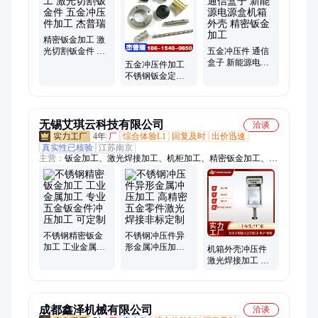
加工、车床配件加工、车铣零件加工、车铣复合零件加工、数控
车床加工件、cnc机加工、航天零部件加工、cnc零部件定制、cnc
零部件加工、机加工、自动化零件加工、非标零部件加工、工程
精密钣金加工 激
机械零部件加工、电子元件零部件加工、齿轮轴件加工
光切割钣金件 五
五金冲压件 通信
金冲压件加工 杰
盒子 新能源电源
五金冲压件加工
普瑞
盒机箱外壳 精密
不锈钢钣金定制
钣金加工
精密钣金零件激
光切割
无锡艾琪云科技有限公司
洽谈
4年
厂
综合体验L1
回复及时
出价迅速
真实性已核验
江苏南京
主营：
钣金加工、激光焊接加工、机柜加工、精密钣金加工、激
光焊接、机箱机柜加工、机箱外壳加工
不锈钢精密钣金
不锈钢冲压件异
加工 工业金属加
形金属冲压加工
机箱外壳冲压件
工 专业五金钣金
高精密五金零件
激光焊接加工 不
件冲压加工 可定
激光焊接非标定
锈钢五金精密钣
制
制
金折弯
成都鑫泽机械有限公司
洽谈