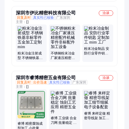
（ALCrN）涂层
涂层加工
加工
深圳市伊比精密科技有限公司
洽谈
回复及时
真实性已核验
广东深圳
主营：
[]
粉末冶金制品 安
粉末冶金注射成
不锈钢粉末冶金
防行业零件钥匙
型 不锈钢铁基非
厂家液压精密配
定制加工 mim 工
标零件 五金加工
件机械零件非标
厂
定制mim
配件加工设备
深圳市睿博精密五金有限公司
洽谈
回复及时
出价迅速
真实性已核验
广东深圳
主营：
[]
睿博 来样定做 精
睿博 工业级 合金
密导线架 加工细
刀网 批量稳定 蚀
节细腻 电子设备
睿博 精密腐蚀成
刻工艺应用 精密
配套
型加工 小批量生