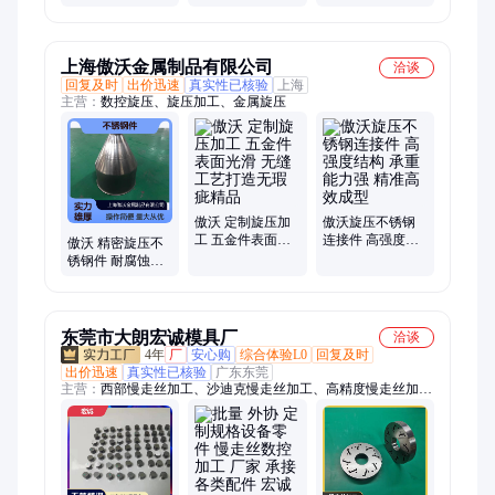
冲压五金加工
设备框架专用 高
设备框架组件 精
强度耐腐蚀
准成型工艺
上海傲沃金属制品有限公司
洽谈
回复及时
出价迅速
真实性已核验
上海
主营：
数控旋压、旋压加工、金属旋压
傲沃 定制旋压加
傲沃旋压不锈钢
工 五金件表面光
连接件 高强度结
傲沃 精密旋压不
滑 无缝工艺打造
构 承重能力强 精
锈钢件 耐腐蚀抗
无瑕疵精品
准高效成型
氧化 机械五金冲
压加工
东莞市大朗宏诚模具厂
洽谈
4年
厂
安心购
综合体验L0
回复及时
出价迅速
真实性已核验
广东东莞
主营：
西部慢走丝加工、沙迪克慢走丝加工、高精度慢走丝加
工、精密慢走丝加工、五金模具加工、精密零件加工、粉末冶金
模具加工、夏米尔慢走丝加工、塑胶模具加工、治具加工、齿轮
加工、异形加工、检具加工、夹具加工、合金零件加工、微细零
件加工、硬质合金加工工