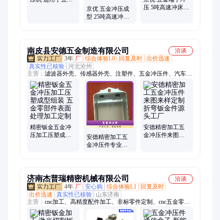
端子 连续模加工
压 5吨高速冲床
京优 五金冲压成
结构稳定性强 供
型 25吨高速冲床
货充足发货及时
低噪音安全节能
诚信合作上门服
务
南皮县安德五金制造有限公司
洽谈
3年
厂
综合体验L0
回复及时
出价迅速
真实性已核验
河北沧州
主营：
滤波器外壳、传感器外壳、注塑件、五金冲压件、汽车五
金件、电子五金件、金属冲压件、拉伸件、金属壳
精密钣金五金冲
安德精密加工五
压加工压塑成型
金冲压件来图来
安德精密加工五
组装 五金零部件
样定制折弯钣金
金冲压件专业定
表面处理加工定
件源头工厂
制汽车零配件生
制
产厂家
济南杰普瑞精密机械有限公司
洽谈
4年
厂
安心购
综合体验L1
回复及时
出价迅速
真实性已核验
山东济南
主营：
cnc加工、高精度配件加工、非标零件定制、cnc五金零件
加工、精密零件加工、精密零部件加工、五金零部件加工、五金
零件加工、精密零件定制、cnc精密零部件定制、cnc精密零部件