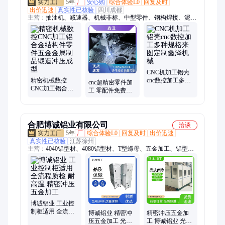
5年
厂
安心购
综合体验L0
回复及时
出价迅速
真实性已核验
四川成都
主营：
抽油机、减速器、机械非标、中型零件、钢构焊接、泥浆
泵配件、碳钢不锈钢、钻井泥浆泵、油泥处理系统
CNC机加工铝壳
精密机械数控
cnc数控加工多种
cnc超精密零件加
CNC加工铝合金
规格来图定制鑫
工 零配件免费打
结构件零件五金
泽机械
样 无人机配件
金属制品锻造冲
CNC机加工 鑫泽
压成型
合肥博诚铝业有限公司
洽谈
5年
厂
综合体验L0
回复及时
出价迅速
真实性已核验
江苏徐州
主营：
4040铝型材、4080铝型材、T型螺母、五金加工、铝型材
开模定制、工业设备围栏、流水线工作台、铝型材防护罩
博诚铝业 工业控
制柜适用 全流程
博诚铝业 精密冲
精密冲压五金加
质检 耐高温 精密
压五金加工 光伏
工 博诚铝业 光伏