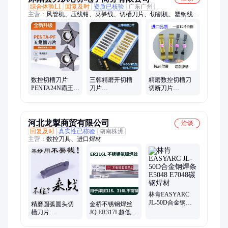
综合体验L1
回复及时
资质已核验
广东广州
主营：
风管机、压线钳、莴笋线、切槽刀片、切割机、塑钢线、
大棚线、切割枪、p80割枪、切割嘴、压膜线、风机盘管、割枪
枪头、直柄枪头、割炬枪线、自动端子机、静音端子机、电动端
子机、塑料钢丝绳、加长割枪头、养殖农用拉绳、多功能压银
机、多功能压线机、电极喷嘴割咀、膜线压膜大棚、水冷暖水空
调
数控切槽刀片
三韩精磨开切槽
精磨数控切槽刀
PENTA24N霸王刀
刀片
切断刀片
片五角星切槽切
MGGN200/250/300/400/500-
MGGN300 200
断精磨PF槽刀片
JM DM9035
400 500-JM V
DP9030
PC9030 NC3020
河北龙掣商贸有限公司
洽谈
回复及时
真实性已核验
湖南株洲
主营：
数控刀具、进口焊材
林肯EASYARC
JL-50D合金钢焊
精磨圆弧圆头切
金桥不锈钢焊丝
条E5048 E7048碳
槽刀片
JQ.ER317L超低C-
钢焊材
MRGN200/300/400/500/600
18Cr-2Ni-3Mo气