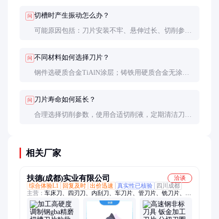
纹等也是更换信号。
切槽时产生振动怎么办？
问
可能原因包括：刀片安装不牢、悬伸过长、切削参数
不当、刀具磨损等。可尝试降低进给、缩短悬伸、检
查夹紧力，必要时更换更抗振的槽型。
不同材料如何选择刀片？
问
钢件选硬质合金TiAlN涂层；铸铁用硬质合金无涂层
或TiCN涂层；不锈钢用韧性好的硬质合金；高硬度材
料（HRC50以上）建议CBN刀片。
刀片寿命如何延长？
问
合理选择切削参数，使用合适切削液，定期清洁刀
座，避免冲击载荷，及时转位使用，储存时防潮防磕
碰。
相关厂家
扶德(成都)实业有限公司
洽谈
综合体验L1
回复及时
出价迅速
真实性已核验
四川成都
主营：
车床刀、四刃刀、内刮刀、车刀片、管刀片、铣刀片、数
控刀片、切削刀片、钣金加工刀片、倒角钢管刮刀片、刮刀片削
具车刀、控车床、异形刀、裁切刀、非标刀、钢管刀、钢构刀、