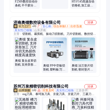
刀片 快速切割 怀
F250S数控自动分
HT-F145高速自动
特
条机 不干胶分切
切卷机 加工设备
机 锋利刀片 怀特
自动调节 不易生
锈 精度高
济南奥镭数控设备有限公司
洽谈
4年
厂
安心购
综合体验L1
出价迅速
真实性已核验
山东济南
主营：
切割机、裁剪机、振动刀切割机、刀片切割机、数控切割
机、非金属切割机
奥镭 复合皮革切
割机 支持异形加
奥镭 PP中空板切
奥镭 法兰垫片切
工 刀片冷切无热
割机 塑料板/万通
割机 密封垫片裁
损伤 精度高速度
板异形加工免模
切机 数据导入一
快
切割设备
键切割 省时省力
苏州万泉精密切削科技有限公司
洽谈
6年
品
回复及时
真实性已核验
江苏苏州
主营：
osg刀具、泰珂洛刀具、京瓷刀具、京瓷刀片、三菱刀
片、OSG铣刀