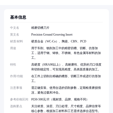
基本信息
中文名
精磨切槽刀片
英文名
Precision Ground Grooving Insert
材质/材料
硬质合金（WC-Co）、陶瓷、CBN、PCD
用途
用于车削、铣削加工中的精密切槽、切断、仿形加
工，适用于钢、铸铁、不锈钢、有色金属等材料的加
工。
特性
高硬度（HRA90以上）、高耐磨性、优异的刃口强度
和切削稳定性，可实现高精度、高表面质量的加工。
作用/功能
在工件上切削出精确的槽形、切断工件或进行仿形加
工。
注意事项
需正确安装、使用合适的切削参数，定期检查磨损情
况，避免过载和冲击。
参考价格区间
约50-500元/片（视材质、品牌、规格不同）
选购要点
关注材质、涂层、刃口处理、尺寸精度、品牌信誉等
核心参数，根据加工材料和工艺需求选择合适型号。