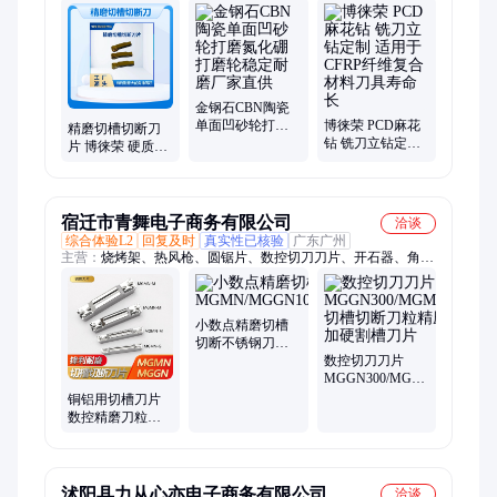
PCBN超硬非标刀具、钻石精密刀具、PCD-PCBN超硬标准刀
片、硬质合金标准刀片、人工培育钻石、立方氮化硼、金刚石
金钢石CBN陶瓷
单面凹砂轮打磨
博徕荣 PCD麻花
精磨切槽切断刀
氮化硼打磨轮稳
钻 铣刀立钻定制
片 博徕荣 硬质合
定耐磨厂家直供
适用于CFRP纤维
金001号刀具 快速
复合材料刀具寿
高效切断
命长
宿迁市青舞电子商务有限公司
洽谈
综合体验L2
回复及时
真实性已核验
广东广州
主营：
烧烤架、热风枪、圆锯片、数控切刀刀片、开石器、角磨
机、石匠凿、缝纫机、电磨机、电机轴、反十字、烧烤炉、钨钢
凿、烧烤碳、下水道、烧水杯、冲击钻、置物架、钻电池、拆焊
台、内六角、润滑油、长六角、增氧泵、汽车腰、显示器
小数点精磨切槽
切断不锈钢刀片
MGMN/MGGN100/110/120/130/140/490
数控切刀刀片
MGGN300/MGMN300M
切槽切断刀粒精
铜铝用切槽刀片
磨开槽加硬割槽
数控精磨刀粒
刀片
MGMN300-
MGGN400200金
刚石切断车刀粒
沭阳县力从心亦电子商务有限公司
洽谈