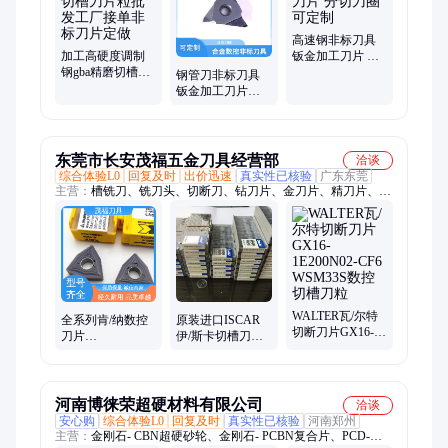
分切刀圈、铣削刀具、自动车刀、毛刺刮刀、数控刀具、车刀刀
头、合金刀头、夹式切断车片
高速钢非标刀具
加工高硬度调制
钣金加工刀片 分
钢gba精磨切槽刀
切刀圈 可定制
钢管刀非标刀具
片粒批发工厂接
钣金加工刀片可
单非标刀片定做
定制分切刀圈扶
德
（INNOCUTR）
东莞市长安茂福五金刀具经营部
洽谈
综合体验L0
回复及时
出价迅速
真实性已核验
广东东莞
主营：
槽铣刀、铣刀头、切断刀、钻刀片、金刀片、精刀片、卡
刀片、铣刀片、槽刀片、牙刀片、圆刀片、球刀片、车刀片、铣
削刀片、车削刀片、单头刀片、耐久刀片、肩铣刀、刀具槽、镗
刀刀、车削钢件、倒角刀粒、圆弧槽刀、车床刀杆、合金铣刀
WALTER瓦/尔特
全系列肯/纳数控
原装进口ISCAR
切断刀片GX16-
刀片
伊/斯卡切槽刀片
1E200N02-CF6
A4G0800M08P08GMP
GIP2.00-1.00
WSM33S数控切
KC5010精磨切槽
IC908
槽刀粒
刀片
河南博徕荣超硬材料有限公司
洽谈
安心购
综合体验L0
回复及时
真实性已核验
河南郑州
主营：
金刚石- CBN超硬砂轮、金刚石- PCBN复合片、PCD-