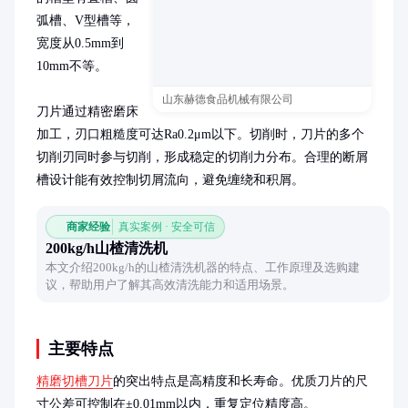
弧槽、V型槽等，
宽度从0.5mm到
10mm不等。

山东赫德食品机械有限公司
刀片通过精密磨床
加工，刃口粗糙度可达Ra0.2μm以下。切削时，刀片的多个
切削刃同时参与切削，形成稳定的切削力分布。合理的断屑
槽设计能有效控制切屑流向，避免缠绕和积屑。
商家经验
真实案例 · 安全可信
200kg/h山楂清洗机
本文介绍200kg/h的山楂清洗机器的特点、工作原理及选购建
议，帮助用户了解其高效清洗能力和适用场景。
主要特点
精磨切槽刀片
的突出特点是高精度和长寿命。优质刀片的尺
寸公差可控制在±0.01mm以内，重复定位精度高。
