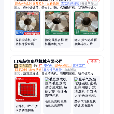
综合体验L0
回复及时
出价迅速
真实性已核验
安徽马鞍山
主营：
撕碎机机箱、撕碎机刀轴、双轴撕碎机、双轴撕碎机刀
片、金属撕碎机刀片、固废撕碎机刀片、多轴撕碎机刀片、塑料
撕碎机刀片、废旧金属撕碎机刀片、金属破碎机刀片、撕碎机刀
片定制、鹰嘴剪切刀片、双缸剪刀片、金属双轴撕碎机刀片、撕
碎机刀片间隔套、海绵钛撕碎机刀片、家电撕碎机刀
双轴撕碎机刀片
德尖 规格多样 塑
德尖 操作简单 固
塑料橡胶金属破
料撕碎机刀片 按
废撕碎机刀片 快
碎机配件 废铁粉
需定制 配送到厂
捷耐用 质量保障
碎机切纸箱刀片
山东赫德食品机械有限公司
洽谈
4年
厂
安心购
综合体验L1
真实工厂
回复及时
出价迅速
真实性已核验
山东潍坊
主营：
蔬菜清洗机、青椒清洗机、商用切菜机、斩拌机刀片、气
泡清洗机、双头切菜机、山楂清洗设备、食堂切菜机器、果蔬清
洗设备、香菜清洗设备、油炸机、淋浆机、切丝机
毛豆蒸煮机 豆角
魔芋气泡酸化脱
毛豆蒸煮漂烫流
碱机 素毛肚商用
斩拌机刀片 不锈
水线 赫德定制 油
提升式清洗机 全
钢多功能切菜机
菜杀青护色机
自动大芋头蒸煮