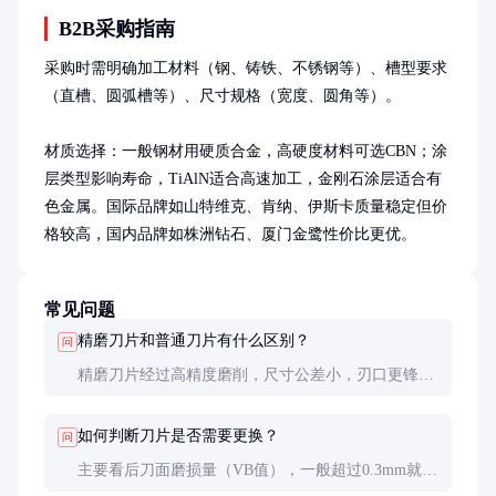
B2B采购指南
采购时需明确加工材料（钢、铸铁、不锈钢等）、槽型要求
（直槽、圆弧槽等）、尺寸规格（宽度、圆角等）。

材质选择：一般钢材用硬质合金，高硬度材料可选CBN；涂
层类型影响寿命，TiAlN适合高速加工，金刚石涂层适合有
色金属。国际品牌如山特维克、肯纳、伊斯卡质量稳定但价
格较高，国内品牌如株洲钻石、厦门金鹭性价比更优。
常见问题
精磨刀片和普通刀片有什么区别？
问
精磨刀片经过高精度磨削，尺寸公差小，刃口更锋
利，加工表面质量好，寿命更长，适合精密加工。普
通刀片成本低但精度和寿命较差。
如何判断刀片是否需要更换？
问
主要看后刀面磨损量（VB值），一般超过0.3mm就需
更换；同时观察加工表面质量变化，如出现毛刺、振