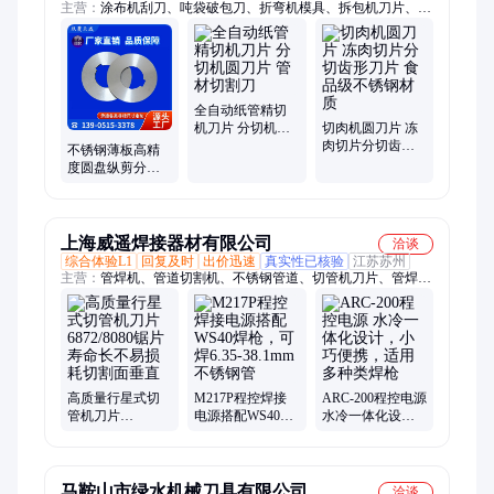
主营：
涂布机刮刀、吨袋破包刀、折弯机模具、拆包机刀片、拆
袋机刀片、撕碎机刀片、分切机刀片、剪板机刀片、剪切机刀
片、横切机刀片、制袋机刀片、粉碎机刀片、旋切机刀片、印刷
机刀片、包装机刀片、吨袋拆包机刀片、吨袋拆袋机刀片、异形
刀片、破袋机刀片、破包机刀片、不锈钢刀片、硬质合金刀片、
异形切刀、吨袋拆包器、吨袋破袋刀
全自动纸管精切
机刀片 分切机圆
切肉机圆刀片 冻
刀片 管材切割刀
肉切片分切齿形
不锈钢薄板高精
刀片 食品级不锈
度圆盘纵剪分条
钢材质
机圆刀片 LD材质
精磨切边光滑无
毛刺
上海威遥焊接器材有限公司
洽谈
综合体验L1
回复及时
出价迅速
真实性已核验
江苏苏州
主营：
管焊机、管道切割机、不锈钢管道、切管机刀片、管焊电
源、管管焊机、封闭式管焊机、管路焊机、洁净管道、食品管
道、医药管道、焊接设备、实验室管道、半导体、氩弧焊、自动
管焊机、不锈钢管焊接、卫生管道焊接、管道自动焊机
高质量行星式切
M217P程控焊接
ARC-200程控电源
管机刀片
电源搭配WS40焊
水冷一体化设
6872/8080锯片寿
枪，可焊6.35-
计，小巧便携，
命长不易损耗切
38.1mm不锈钢管
适用多种类焊枪
割面垂直
马鞍山市绿水机械刀具有限公司
洽谈