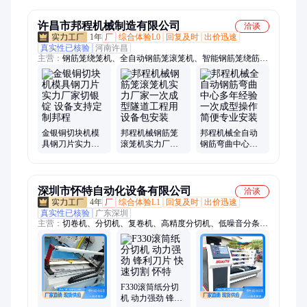
R1.0/1.5/2.0/2.5
保
许昌市邦程机械制造有限公司
洽谈
1年
厂
综合体验L0
回复及时
出价迅速
真实性已核验
河南许昌
主营：
钢筋笼绕笼机、全自动钢筋笼滚笼机、智能钢筋笼绕筋
机、钢筋弯曲机、全自动钢筋弯曲中心
金银铜切块机模
邦程机械钢筋笼
邦程机械全自动
具钢刀片实力厂
滚笼机实力厂家
钢筋弯曲中心多
家切银锭 设备支
一次成型隧道工
年经验一次成型
持定制邦程
程用设备包安装
操作简便专业安
装
深圳市怀特自动化设备有限公司
洽谈
4年
厂
综合体验L1
回复及时
出价迅速
真实性已核验
广东深圳
主营：
切卷机、分切机、复卷机、高精度分切机、低噪音分条
机、切纸卷机、胶带分条机、封口生产线、分条机、橡胶自动分
条机、高速分切设备、双轴分切机、高速复卷机、单轴复卷机、
F250S分切机、F6分切机、10轴切卷机、高速翻转4轴切卷机、4
轴切卷机、超大型通用切卷机、通用切卷机、中型单轴切卷机、
单轴切卷机、高速4轴切卷机、胶带切卷机、pvc4轴切卷机
F330滚筒纸分切
机 动力强劲 锋利