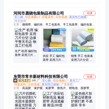
刀 三维切丁设备
机
切丁刀组
河间市晟骁包装制品有限公司
洽谈
安心购
综合体验L0
回复及时
出价迅速
真实性已核验
河北沧州
主营：
缠绕带、编织布、手工包装布、手工包装带、编织包装
带、白色编织袋、编织包装布、彩色编织带、电线电缆包装布、
塑料编织包装条
生产 机用 编织包
装带 采用刀片分
供应 手工 编织包
销售 手工 包装条
切 边缘平整无毛
装带 采用刀片分
采用刀片分切 边
边 物流工打包用
切 边缘平整无毛
缘平整无毛边 胶
边 物品打包带用
管外包 装用
东莞市常丰新材料科技有限公司
洽谈
6年
厂
安心购
综合体验L1
真实工厂
回复及时
出价迅速
真实性已核验
广东东莞
主营：
高温胶、保护膜、粘胶带、散热片、锂电池、面胶带、电
池膜、失粘膜、高温膜、硅胶带、切割膜、解粘胶、解粘膜、黑
白膜、固化膜、连接器、挂钩胶、冲压板、单双灯、石墨片、泡
棉胶、石墨粉、抗酸膜、铝塑膜、定位膜