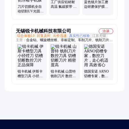
工厂供应铝材耐
蓝色镜片加工磨
刀片切膜机全自
高温 氟碳胶带 高
边研磨保护膜打
动切割UV光固水
温遮蔽膜 耐温280
磨 不易损坏 常丰
凝膜防爆蓝光防
度
窥 刀切浮雕手机
膜
无锡锐卡机械科技有限公司
洽谈
综合体验L0
回复及时
出价迅速
真实性已核验
江苏无锡
主营：
合金钻、螺旋槽丝锥、非标定制、车削刀片、铣削刀片、
硬质合金
锐卡机械 伊斯卡
锐卡机械 山普特
德国安诺 ARNO
槽型刀具 小径镗
铣削刀片 数控刀
切槽专家，数控
刀 切槽切断数控
具 切槽切断刀片
刀片，走心机适
刀片 正品保障
精密度高
用 高效省心