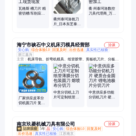
瓦格斯 槽刀片 精
衢 州泰珂洛数控
密切槽/车削应用
刀具代理商_万泉
精密加工现货现
科技精密加工
衢州泰珂洛铣刀
发
片_日本东芝泰珂
洛刀片总代理_万
泉精密
海宁市硖石中义机床刃模具经营部
洽谈
安心购
综合体验L0
回复及时
出价迅速
真实性已核验
浙江嘉兴
主营：
机床导轨、折弯机模具、纸管胶带、剪板机刀片、分板机
刀片、纵剪机刀片、分切机刀片、圆刀片、切纸刀片、旋切刀
片、切纸机刀片、横切机刀片、切布机刀片、剖幅机刀片、制袋
机刀片、纸箱机械刀片、气压分切、气动刀架、轴承分切、切药
机刀、油墨刮刀、皮革修边刀、分切小圆刀、中底刀
中意分切机上刀
中意供应多功能
片可定制纸管薄
分切机刀片 硬质
厂家供应皮革分
膜分切包装圆刀
合金圆刀片 锂电
切机圆刀片 复合
熔喷布分切刀
池极片分切刀片
机切边圆切刀片
标准108x47x20
南京玖菱机械刀具有限公司
洽谈
5年
品
安心购
综合体验L0
回复及时
出价迅速
真实性已核验
江苏南京