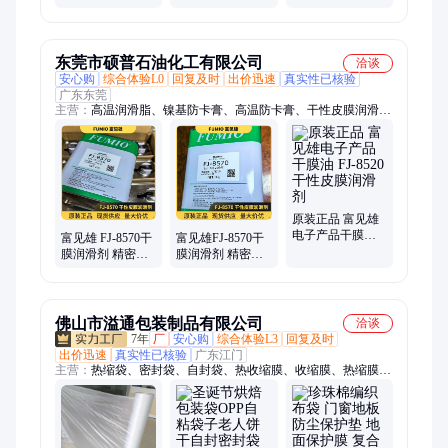
家批发
护脂 源头厂家
厂家批发 一站式
服务采购
东莞市硕普石油化工有限公司
洽谈
安心购
综合体验L0
回复及时
出价迅速
真实性已核验
广东东莞
主营：
高温润滑脂、镍基防卡膏、高温防卡膏、干性皮膜润滑
剂、哈维斯干膜润滑剂、螺纹锁固胶、速干性润滑剂、全氟聚醚
润滑脂、折叠屏铰链润滑脂、氟橡胶密封圈润滑脂、高温高速轴
承润滑脂、BOURIX SE-705B、科慕GPL227、摩力克HP-300、
摩力克L-8030、乐泰263螺纹锁固胶、瓦楞机轴承高温润滑脂、
纺织链条高温润滑脂、AB密封胶、低温润滑脂、密封润滑脂
原装正品 富见雄
电子产品干膜油
富见雄 FJ-8570干
富见雄FJ-8570干
FJ-8520干性皮膜
膜润滑剂 精密部
膜润滑剂 精密器
润滑剂
件减摩防护 干性
械降噪防护 长效
涂层不易沾灰
干性涂层润滑油
佛山市溢通包装制品有限公司
洽谈
7年
厂
安心购
综合体验L3
回复及时
出价迅速
真实性已核验
广东江门
主营：
热缩袋、密封袋、自封袋、热收缩膜、收缩膜、热缩膜、
pof收缩膜、交联膜、pvc收缩膜、bopp薄膜、热封膜、气泡膜、
包装膜、印刷膜、pe膜、珍珠棉、泡棉、opp胶袋、纸护角、纸
包角、包装袋、泡泡袋、快递袋、泡沫