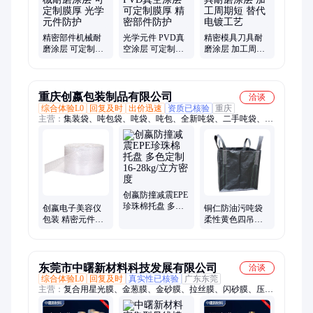
精密部件机械耐
光学元件 PVD真
精密模具刀具耐
磨涂层 可定制膜
空涂层 可定制膜
磨涂层 加工周期
厚 光学元件防护
厚 精密部件防护
短 替代电镀工艺
重庆创嬴包装制品有限公司
洽谈
综合体验L0
回复及时
出价迅速
资质已核验
重庆
主营：
集装袋、吨包袋、吨袋、吨包、全新吨袋、二手吨袋、方
形吨袋、圆形吨袋、桥梁预压吨袋、吨袋集装袋、太空袋、吸塑
包装、吸塑制品
创嬴防撞减震EPE
珍珠棉托盘 多色
创嬴电子美容仪
铜仁防油污吨袋
定制 16-28kg/立方
包装 精密元件防
柔性黄色四吊托
密度
护 源头厂家直发
底吨包袋 集装袋
防撞气泡膜
化工农产品运输
东莞市中曙新材料科技发展有限公司
洽谈
综合体验L0
回复及时
真实性已核验
广东东莞
主营：
复合用星光膜、金葱膜、金砂膜、拉丝膜、闪砂膜、压纹
膜、纹理膜