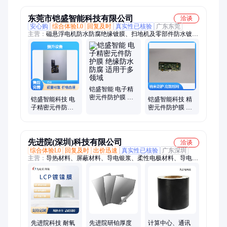
东莞市铠盛智能科技有限公司
洽谈
安心购
综合体验L0
回复及时
真实性已核验
广东东莞
主营：
磁悬浮电机防水防腐绝缘镀膜、扫地机及零部件防水镀
膜、纳米防水镀膜加工、派瑞林防水镀膜、静电电机、水下机器
人
铠盛智能 电子精
密元件防护膜 绝
铠盛智能科技 电
铠盛智能科技 精
缘防水防腐 适用
子精密元件防护
密元件防护膜 超
于多领域
膜 耐高低温 提升
薄均匀 适配多领
设备耐用性
域设备
先进院(深圳)科技有限公司
洽谈
综合体验L0
回复及时
出价迅速
真实性已核验
广东深圳
主营：
导热材料、屏蔽材料、导电银浆、柔性电极材料、导电银
胶、金浆、导电橡胶、镀银导电布、金粉、铂电极浆料、FPC软
板、镀金导电布、银钯浆料、电阻浆料、导热相变材料、柔性电
极
先进院科技 耐氧
先进院研铂厚度
计算中心、通讯