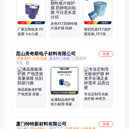
灰色PET高韧性镜
片保护膜 防静电
厂家定制批发 PE
模切托底PET保护
自粘膜 可任意长
蓝膜 3c4c5c家具
膜采购_PET保护
度分切
封边条保护膜 铝
膜供应_业宏
合金表面保护
昆山美奇斯电子材料有限公司
洽谈
回复及时
出价迅速
真实性已核验
江苏苏州
主营：
[]
液晶面板保护膜
产地货源 质量保
专业定制导光板
障 抗刮防脏污膜
保护膜 种类齐全
金属制品保护膜
满足多样需求 品
经久耐用 商家服
质过硬
务专业 一站式供
应 欢迎致电
厦门特特新材料有限公司
洽谈
安心购
综合体验L1
真实工厂
回复及时
出价迅速