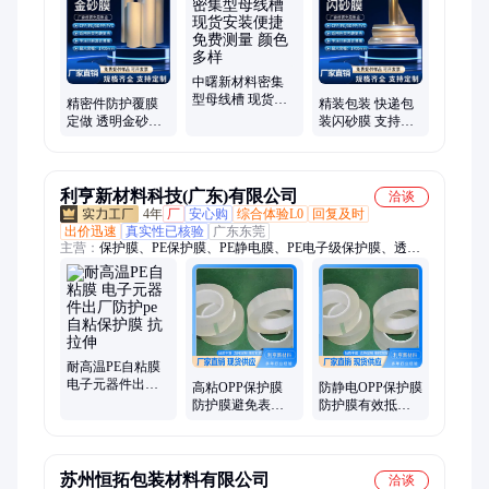
中曙新材料密集
型母线槽 现货安
精密件防护覆膜
精装包装 快递包
装便捷 免费测量
定做 透明金砂膜
装闪砂膜 支持打
颜色多样
易撕易贴 电子元
样 定制尺寸 多种
件保护
规格可选
利亨新材料科技(广东)有限公司
洽谈
4年
厂
安心购
综合体验L0
回复及时
出价迅速
真实性已核验
广东东莞
主营：
保护膜、PE保护膜、PE静电膜、PE电子级保护膜、透明
PET保护膜、PET硅胶保护膜、PET亚克力保护膜、PET高温保护
膜、CPP保护膜、PE自粘膜、PET耐高温保护膜、耐高温保护
膜、OPP保护膜、低粘硅胶保护膜、中粘硅胶保护膜、高粘硅胶
保护膜、低粘PE自粘膜、中粘PE自粘膜、高粘PE自粘膜、低粘
PE保护膜、中粘PE保护膜、硅胶保护膜、PEP静电耐高温膜、
PEP静电专用膜、PE涂胶保护膜
耐高温PE自粘膜
电子元器件出厂
高粘OPP保护膜
防静电OPP保护膜
防护pe自粘保护膜
防护膜避免表面
防护膜有效抵御
抗拉伸
摩擦损伤 重量轻
摩擦划伤 模切冲
便易运
型顺畅
苏州恒拓包装材料有限公司
洽谈