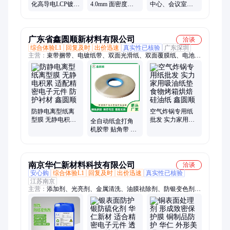
化高导电LCP镀镍
4.0mm 面密度
中心、会议室、
膜 精密电子元件
7.2kg/m2 频段2~8
实验室、指挥中
封装导电防护膜
-3dB 8~18GHz 吸
心屏蔽帘 网纱
波层板
广东省鑫圆顺新材料有限公司
洽谈
综合体验L1
回复及时
出价迅速
真实性已核验
广东深圳
主营：
束带捆带、电镀纸带、双面光滑纸、双面覆膜纸、电池隔
膜、淋膜纸、PI膜、热封膜、透明薄膜、气象防锈纸、无硫纸、
食品纸、牛皮纸带、离型纸、贴角带、插标纸、硅油纸、铜版
纸、双胶纸、pcb专用纸、耐高温纸、冲压纸带、硬卡纸、计数
纸、空气炸锅纸
防静电离型纸离
空气炸锅专用纸
型膜 无静电积累
批发 实力家用吸
全自动纸盒打角
适配精密电子元
油纸垫食物烤箱
机胶带 贴角带 透
件 防护衬材 鑫圆
烘焙硅油纸 鑫圆
明色单面热封膜
顺
顺
南京华仁新材料科技有限公司
洽谈
安心购
综合体验L1
回复及时
出价迅速
真实性已核验
江苏南京
主营：
添加剂、光亮剂、金属清洗、油膜祛除剂、防银变色剂、
防铜变色剂、铜光亮清洗剂、抛光膏清洗剂