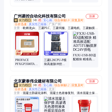
铁皮屋等
泡 耐候性 耐踩踏
韧防护膜 抗渗耐
磨 外露型产品
广州菱控自动化科技有限公司
洽谈
5年
档
安心购
综合体验L0
回复及时
出价迅速
真实性已核验
广东广州
主营：
欧姆龙plc、三菱PLC、三菱伺服、三菱电机、三菱触摸
屏、安川伺服、安川电机、Pro-face、普洛菲斯
FX3U-USB-BD适
配模块 精准高效
PROFACE
三菱L26CPU-P模
适配AD75TU触摸
PFXGP3500TAD
块高速脉冲控制
屏 DC24V供电
人机界面专用7寸
与测量功能解析
UV防护膜
北京蒙泰伟业建材有限公司
洽谈
3年
档
安心购
综合体验L2
回复及时
出价迅速
真实性已核验
北京
主营：
混凝土防碳化涂料、混凝土色差修复剂、清水混凝土保护
剂、清水混凝土防护剂、有机硅憎水剂、硅烷浸渍剂、沥青路面
强化保护剂、混凝土防腐涂料、钢筋阻锈剂、高光乳液