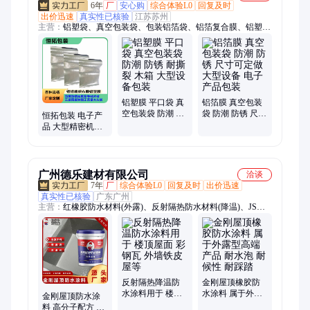
6年
厂
安心购
综合体验L0
回复及时
出价迅速
真实性已核验
江苏苏州
主营：
铝塑袋、真空包装袋、包装铝箔袋、铝箔复合膜、铝塑复
合膜、铝膜编织布、镀铝复合膜、铝箔立体袋、真空立体袋、尼
龙真空袋、防静电屏蔽、铝箔无纺布、透明真空袋、铝塑真空立
体、防静电铝箔袋、尼龙PE透明袋、铝塑布
铝塑膜 平口袋 真
铝箔膜 真空包装
空包装袋 防潮 防
袋 防潮 防锈 尺寸
恒拓包装 电子产
锈 耐撕裂 木箱 大
可定做 大型设备
品 大型精密机械
型设备包装
电子产品包装
包装铝塑膜 有良
好的防护性能
广州德乐建材有限公司
洽谈
7年
厂
综合体验L0
回复及时
出价迅速
真实性已核验
广东广州
主营：
红橡胶防水材料(外露)、反射隔热防水材料(降温)、JS聚
合物水泥基防水、生态养殖水池防护系统防水(耐泡水)、K11通
用型防水、K11柔韧性防水、透明防水胶(外墙防水修补)、PB-1
型聚合物改性沥青(道桥专用防水)
反射隔热降温防
金刚屋顶橡胶防
水涂料用于 楼顶
水涂料 属于外露
金刚屋顶防水涂
屋面 彩钢瓦 外墙
型高端产品 耐水
料 高分子配方 坚