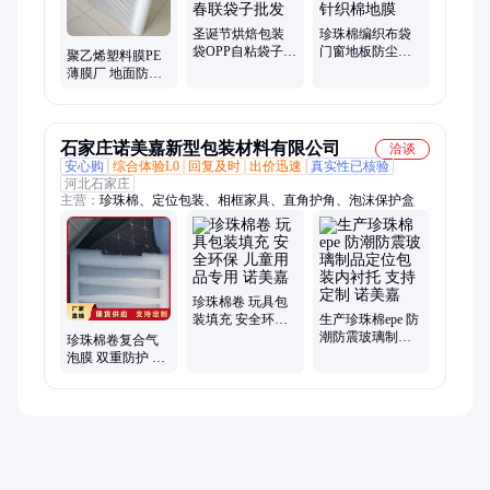
圣诞节烘焙包装
珍珠棉编织布袋
袋OPP自粘袋子老
门窗地板防尘保
聚乙烯塑料膜PE
人饼干自封密封
护垫 地面保护膜
薄膜厂 地面防潮
袋春联袋子批发
复合针织棉地膜
膜 工地地板保护
膜防护防潮
石家庄诺美嘉新型包装材料有限公司
洽谈
安心购
综合体验L0
回复及时
出价迅速
真实性已核验
河北石家庄
主营：
珍珠棉、定位包装、相框家具、直角护角、泡沫保护盒
珍珠棉卷 玩具包
装填充 安全环保
生产珍珠棉epe 防
儿童用品专用 诺
潮防震玻璃制品
珍珠棉卷复合气
美嘉
定位包装内衬托
泡膜 双重防护 精
支持定制 诺美嘉
密仪器包装材料
诺美嘉