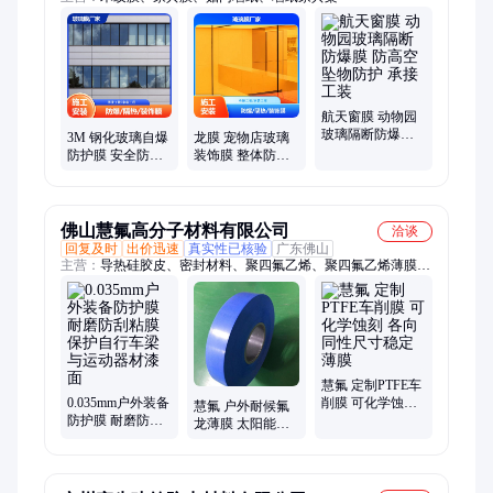
航天窗膜 动物园
玻璃隔断防爆膜
3M 钢化玻璃自爆
龙膜 宠物店玻璃
防高空坠物防护
防护膜 安全防护
装饰膜 整体防护
承接工装
有保障 承接工装
无死角 施工加安
装
佛山慧氟高分子材料有限公司
洽谈
回复及时
出价迅速
真实性已核验
广东佛山
主营：
导热硅胶皮、密封材料、聚四氟乙烯、聚四氟乙烯薄膜、
黑色半导电膜、定向膜、车削膜、高强度防粘膜、绕包薄膜、
FOG薄膜、COG薄膜、缓冲材、PCB软管、聚四氟乙烯填充制
品、铁氟龙棒材
慧氟 定制PTFE车
0.035mm户外装备
削膜 可化学蚀刻
慧氟 户外耐候氟
防护膜 耐磨防刮
各向同性尺寸稳
龙薄膜 太阳能组
粘膜 保护自行车
定薄膜
件隔离衬膜 抗老
梁与运动器材漆
化 防护膜
面