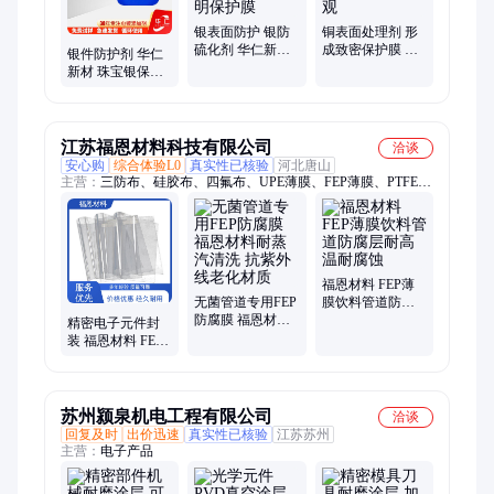
银表面防护 银防
铜表面处理剂 形
硫化剂 华仁新材
成致密保护膜 铜
银件防护剂 华仁
适合精密电子元
制品防护 华仁 外
新材 珠宝银保护
件 透明保护膜
形美观
适合精密电子元
件 透明保护膜
江苏福恩材料科技有限公司
洽谈
安心购
综合体验L0
真实性已核验
河北唐山
主营：
三防布、硅胶布、四氟布、UPE薄膜、FEP薄膜、PTFE薄
膜、聚四氟乙烯薄膜、绝缘材料
福恩材料 FEP薄
无菌管道专用FEP
膜饮料管道防腐
防腐膜 福恩材料
层耐高温耐腐蚀
精密电子元件封
耐蒸汽清洗 抗紫
装 福恩材料 FEP
外线老化材质
薄膜 耐高温绝缘
防护载体膜
苏州颍泉机电工程有限公司
洽谈
回复及时
出价迅速
真实性已核验
江苏苏州
主营：
电子产品