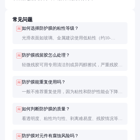
常见问题
如何选择防护膜的粘性等级？
问
光滑表面如玻璃、金属建议使用低粘性（约10-
20g/25mm），粗糙表面如磨砂塑料可用中粘性（20-
50g/25mm），特殊需求可选用高粘性产品，但需注
防护膜残留胶怎么处理？
问
意剥离难度。
轻微残胶可用专用清洁剂或异丙醇擦拭，严重残胶需
使用去胶剂，操作时注意不要损伤元件表面。选择优
质低残胶防护膜可从根本上避免此问题。
防护膜能重复使用吗？
问
一般不推荐重复使用，因为粘性和防护性能会下降。
特殊设计的可重复使用防护膜成本较高，适合某些特
定场景。
如何判断防护膜的质量？
问
看透明度、粘性均匀性、剥离难易度、残胶情况等。
建议进行小批量试用，测试在实际环境中的表现。
防护膜对元件有腐蚀风险吗？
问