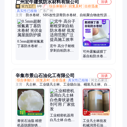
广州宏牛建筑防水材料有限公司
洽谈
6年
厂
综合体验L0
回复及时
出价迅速
真实性已核验
广东广州
主营：
防水卷材、SBS改性沥青防水卷材、自粘聚合物改性沥青
防水卷材、非沥青基高分子自粘胶膜防水卷材、反应粘结型高分
子膜基湿铺防水卷材、防水涂料、防水材料、腻子粉、瓷砖胶、
SBS改性沥青耐根穿刺防水卷材、耐根穿刺防水卷材、聚氨酯防
水涂料、聚脲防水涂料、三元乙丙橡胶防水卷材、丙纶防水卷
材、双面自粘防水卷材、水泥基渗透结晶型防水涂料、水性纳米
0.5mm超耐候氟素
中空玻璃微珠保温隔热涂料、2H隔热保温全效凝胶、保温找平
丁基防水卷材 光
宏牛 高分子耐根
伏金属屋面防护
穿刺自粘防水卷
凝胶、高聚物改性沥青防水卷材、桥面防水涂料、弹性体SBS改
可外露氟碳膜丁
膜
材 批发 适用范围
性沥青防水卷材、sbs弹性体改性沥青防水卷材、xps挤塑板
基自粘防水卷材
广泛 提高施工效
厂房彩钢瓦屋面
率
翻新 防腐防锈隔
热
辛集市景山石油化工有限公司
洽谈
综合体验L1
回复及时
出价迅速
真实性已核验
河北石家庄
主营：
凡士林、工业级凡士林、工业级白油、桶装凡士林、白凡
士林、无色透明白油、化妆品级凡士林、白油、石油脂、润滑
脂、工业白油、液体石蜡、石蜡油、10#白油、15#白油、橡胶增
塑剂
工业精密机器用
白凡士林 白色膏
膏状石油脂 精密
工业凡士林批发
状渗透剂可用 厂
机器脱膜除锈防
机械润滑石油脂