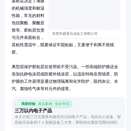
基材层决定了薄膜
的机械强度和耐温
性能，常见的材料
包括聚酯、聚酰亚
胺等。胶粘层负责
东莞市硕普石油化工有限公司
与元件表面粘合，
其粘性需适中，既要保证牢固粘贴，又要便于剥离不留残
胶。

离型层保护胶粘层在使用前不受污染。一些高端防护膜还会
添加抗静电涂层或防紫外线涂层，以适应特殊应用场景。防
护膜的工作原理是通过物理隔离和化学防护，阻挡灰尘、水
汽、腐蚀性气体等对元件的侵害。
商家经验
真实案例 · 安全可信
三万以内电子产品
本文介绍三万元预算内值得关注的电子产品，包括办公设备、影
音娱乐设备和个人智能设备三大类，帮助你在预算范围内找到合
适的电子装备。