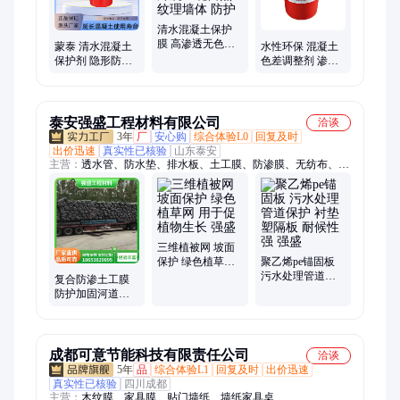
清水混凝土保护
膜 高渗透无色透
蒙泰 清水混凝土
水性环保 混凝土
明液体 外观呈现
保护剂 隐形防护
色差调整剂 渗透
自然纹理墙体 防
膜 耐候抗污防开
覆盖强 新旧地面
护
裂 持久守护自然
墙面色差一涂即
质感
净
泰安强盛工程材料有限公司
洽谈
3年
厂
安心购
综合体验L0
回复及时
出价迅速
真实性已核验
山东泰安
主营：
透水管、防水垫、排水板、土工膜、防渗膜、无纺布、人
工湖、土工布、土工网、盲沟管、塑料盲管、钢塑格栅、速格
垫、锚固板、土工材料、排水片材、土工格栅、排水网垫、土工
席垫、排水盲管、塑料盲沟、护坡三维网、渗排水席垫、塑料疏
水板、鱼塘防水毯
三维植被网 坡面
保护 绿色植草网
聚乙烯pe锚固板
用于促植物生长
污水处理管道保
复合防渗土工膜
强盛
护 衬垫塑隔板 耐
防护加固河道治
候性强 强盛
理 抗拉伸好 强盛
成都可意节能科技有限责任公司
洽谈
5年
品
综合体验L1
回复及时
出价迅速
真实性已核验
四川成都
主营：
木纹膜、家具膜、贴门墙纸、墙纸家具桌