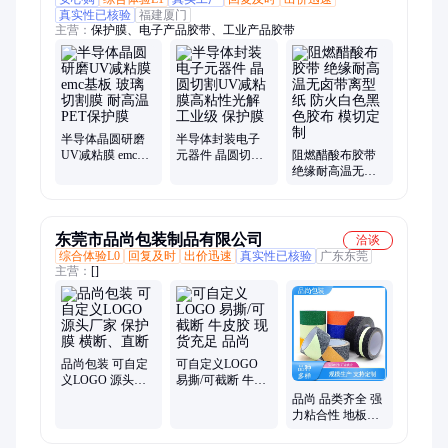
真实性已核验
福建厦门
主营：
保护膜、电子产品胶带、工业产品胶带
半导体晶圆研磨
半导体封装电子
UV减粘膜 emc基
元器件 晶圆切割
阻燃醋酸布胶带
板 玻璃切割膜 耐
UV减粘膜高粘性
绝缘耐高温无卤
高温PET保护膜
光解 工业级 保护
带离型纸 防火白
膜
色黑色胶布 模切
定制
东莞市品尚包装制品有限公司
洽谈
综合体验L0
回复及时
出价迅速
真实性已核验
广东东莞
主营：
[]
品尚包装 可自定
可自定义LOGO
义LOGO 源头厂
易撕/可截断 牛皮
家 保护膜 横断、
胶 现货充足 品尚
品尚 品类齐全 强
直断
力粘合性 地板防
滑胶带 楼梯台阶
可用