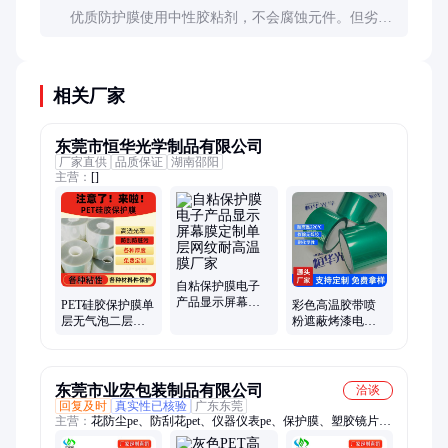
优质防护膜使用中性胶粘剂，不会腐蚀元件。但劣质
产品可能含有酸性成分，长期接触可能导致金属部件
腐蚀，故应选择信誉良好的品牌。
相关厂家
东莞市恒华光学制品有限公司
厂家直供
品质保证
湖南邵阳
主营：
[]
自粘保护膜电子
产品显示屏幕膜
PET硅胶保护膜单
彩色高温胶带喷
定制单层网纹耐
层无气泡二层三
粉遮蔽烤漆电镀
高温膜厂家
层贴膜屏幕液晶
耐高温撕起无痕
可按客订制
胶
东莞市业宏包装制品有限公司
洽谈
回复及时
真实性已核验
广东东莞
主营：
花防尘pe、防刮花pet、仪器仪表pe、保护膜、塑胶镜片
pe、表面保护pe、玻璃镜片pe、五金表面pe、塑胶面板pe