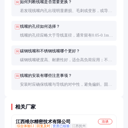
如何判断线嘴是否需要更换？
问
若发现线嘴内孔出现明显磨损、毛刺或变形，或导线
在通过时有明显阻力，则应及时更换。定期检查内孔
的光洁度和孔径变化是判断的重要依据。
线嘴的孔径如何选择？
问
线嘴的孔径应略大于导线直径，通常留有0.05-0.1mm
的间隙。过小会增加摩擦，过大则无法有效定位。具
体选择需根据导线直径和应用场景确定。
碳钢线嘴和不锈钢线嘴哪个更好？
问
碳钢线嘴硬度高、耐磨性好，适合高负荷应用；不锈
钢线嘴耐腐蚀性强，适合潮湿或腐蚀性环境。根据具
体使用环境选择合适的材质。
线嘴的安装有哪些注意事项？
问
安装时应确保线嘴与导线的对中性，避免偏斜。固定
螺丝需均匀拧紧，防止变形。安装后需检查导线通过
是否顺畅，无卡滞现象。
相关厂家
江西维尔精密技术有限公司
洽谈
综合体验L1
回复及时
资质已核验
江西抚州