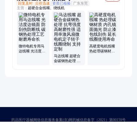
回复及时
出价迅速
资质已核验
广东东莞
主营：
超硬合金线嘴、绕线机
微特电机专用马
高硬度电机线嘴
达线嘴 光洁度达
热处理碳钢材质
镜面 防刮伤防断
马达线嘴 超硬合
内孔镜面抛光 防
线 碳钢热处理工
金碳钢热处理 抗
止漆包线刮伤 延
艺 耐磨寿命长
弯强度高耐磨性
长线圈使用寿命
强 适用串激风扇
微电机定子转子
线圈绕制 支持定
制
药品医疗器械网络信息服务备案(京)网药械信息备字（2021）第00159号
京ICP证030173号
京公网安备11000002000001号