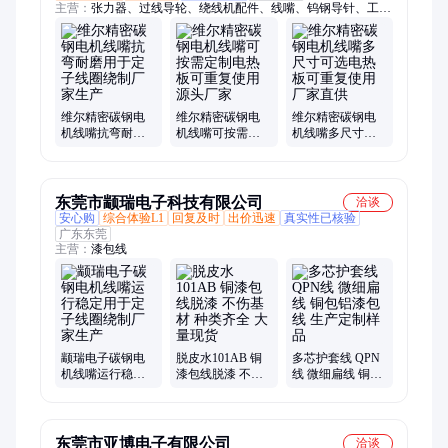
主营：
张力器、过线导轮、绕线机配件、线嘴、钨钢导针、工业
用羊毛毡、陶瓷猪尾圈
维尔精密碳钢电
维尔精密碳钢电
维尔精密碳钢电
机线嘴抗弯耐磨
机线嘴可按需定
机线嘴多尺寸可
用于定子线圈绕
制电热板可重复
选电热板可重复
制厂家生产
使用源头厂家
使用厂家直供
东莞市颛瑞电子科技有限公司
洽谈
安心购
综合体验L1
回复及时
出价迅速
真实性已核验
广东东莞
主营：
漆包线
颛瑞电子碳钢电
脱皮水101AB 铜
多芯护套线 QPN
机线嘴运行稳定
漆包线脱漆 不伤
线 微细扁线 铜包
用于定子线圈绕
基材 种类齐全 大
铝漆包线 生产定
制厂家生产
量现货
制样品
东莞市亚博电子有限公司
洽谈