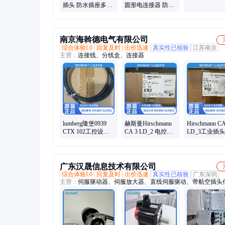
插头 防水插座多规
圆形电连接器 防爆
格型号精密可定制
连接器 可靠性高
南京海斡德电气有限公司
综合体验L0
回复及时
出价迅速
真实性已核验
江苏南京
主营：
连接线、分线盒、连接器
lumberg隆堡0939
赫斯曼Hirschmann
Hirschmann CA
CTX 102工控设备
CA 3 LD_2 电控连
LD_3工业插头
精密线路对接工业
接器 自动化设备专
件 机械设备
防水连接插头
用连接件
接配件
广东汉晟信息技术有限公司
综合体验L0
回复及时
出价迅速
真实性已核验
广东深圳
主营：
伺服驱动器、伺服放大器、直线伺服驱动、带航空插头
机、多轴伺服驱动、六轴伺服驱动器、四轴伺服驱动器、Profin
服、多轴驱动一体机、智能电批、EtherCAT伺服