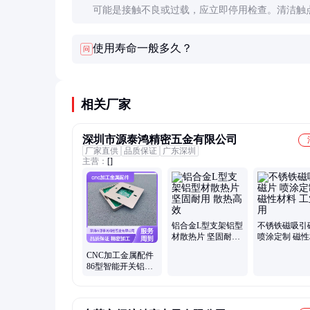
可能是接触不良或过载，应立即停用检查。清洁触
换插头，确保电流不超过额定值。
使用寿命一般多久？
问
相关厂家
深圳市源泰鸿精密五金有限公司
厂家直供
品质保证
广东深圳
主营：
[]
铝合金L型支架铝型
不锈铁磁吸引
材散热片 坚固耐用
喷涂定制 磁
散热高效
工业应用
CNC加工金属配件
86型智能开关铝合
金外壳插座