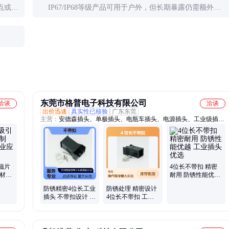
点或更
IP67/IP68等级产品可用于户外，但长期暴露仍需额外防
护。建议选用带UV防护的专用型号。
东莞市格普电子科技有限公司
洽谈
洽谈
出价迅速
真实性已核验
广东东莞
主营：
安德森插头、单极插头、电瓶车插头、电源插头、工业级插
头、大功率插头、大功率电源插头、电工专用插头、工业专用插头、
高导电工业插头、耐高温工业插头、高尔夫车充电插头、太阳能连接
器、大电流连接器、阻燃工程塑料
磁片
4位长不带扣 精密
性材料
耐用 防锈性能优越
工业插头优选
防锈精密4位长工业
防锈处理 精密设计
插头 不带扣设计 耐
4位长不带扣 工业
用性强 创意呈现
插头 创意结构耐用
可靠