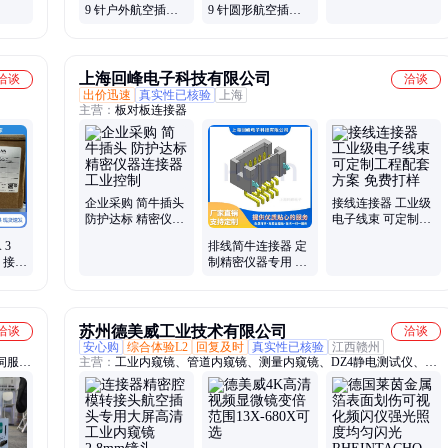
9 针户外航空插头
9 针圆形航空插头
连接纽带
环境适应性强 精密
耐高温耐腐蚀 工业
信号桥梁
连接纽带
上海回峰电子科技有限公司
洽谈
洽谈
出价迅速
真实性已核验
上海
主营：
板对板连接器
企业采购 简牛插头
接线连接器 工业级
防护达标 精密仪器
电子线束 可定制工
连接器 工业控制
程配套方案 免费打
 3
排线简牛连接器 定
样
 接插
制精密仪器专用 防
线路对
护达标 工业应用
苏州德美威工业技术有限公司
洽谈
洽谈
安心购
综合体验L2
回复及时
真实性已核验
江西赣州
伺服电
主营：
工业内窥镜、管道内窥镜、测量内窥镜、DZ4静电测试仪、红
et伺
外内窥镜、非标内窥镜、转向内窥镜、电控内窥镜、远焦内窥镜、数
显张力计、扭力测试仪、泰勒粗糙度仪、KETT测厚仪、扭矩MES系
统、IMADA测力计、MPO测厚仪、SSD静电测试仪、LZ-373测厚
仪、扭矩管理系统、CK-100张力计、DP静电压测试仪、PHYNIX测