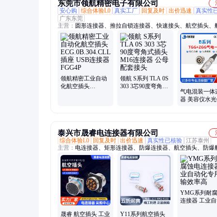
东莞市领航精密电子有限公司
安心购
综合体验L0
真实工厂
回复及时
出价迅速
真实性
广东东莞
主营：
圆形连接器、推拉自锁连接器、快速接头、航空插头、
头线束、金属连接器、航空插、线束加工、防水连接器、气电
接器、同轴混装连接器
领航精密工业自动
领航 S系列 TLA 0S
化航空插头
303 3芯90度弯角式
气电混装一体
ECG.0B.304.CLL插
插头 M16连接器 公
器 美容仪水
座 USB连接器
母配套接头
柄线自锁航空
FGG4P
泰兴市晟睿电连接器有限公司
综合体验L0
回复及时
出价迅速
真实性已核验
江苏泰州
主营：
电连接器、矩形连接器、防爆连接器、航空插头、防爆
头、航空插头插座、圆形连接器、电缆接插件、矩形电连接器
电连接器、多芯圆形电连接器、Y27圆形电连接器、Y11圆形
器、Y50X圆形电连接器、XC圆形电连接器、XCH圆形电连接
XCG圆形电连接器、XCE圆形电连接器、线簧连接器、微矩形
器、高速网络圆形电连接器、耐腐蚀电连接器、航空电连接器
YMG系列耐
圆形电连接器、防水接插件
连接器 工业
专用 传输效率
晟睿 航空插头 工业
Y11系列航空插头