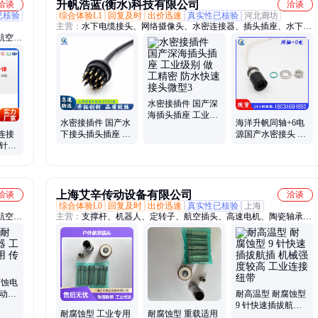
升帆浩蓝(衡水)科技有限公司
洽谈
洽谈
已核验
综合体验L1
回复及时
出价迅速
真实性已核验
河北廊坊
主营：
水下电缆接头、网络摄像头、水密连接器、插头插座、水下连
航空插
接器、水下插拔件、水下照明灯
一体连
水密接插件 国产深
海插头插座 工业级
水密接插件 国产水
海洋升帆同轴+6电
别 做工精密 防水快
连接
下接头插头插座 工
源国产水密接头 工
速接头微型3
光针手
业级别 做工精密
业级别 做工精密水
插头
BH16 海洋升帆
下插拔件插头
上海艾辛传动设备有限公司
洽谈
洽谈
综合体验L0
回复及时
出价迅速
真实性已核验
上海
航空插
主营：
支撑杆、机器人、定转子、航空插头、高速电机、陶瓷轴承、
、圆形
同步电机、电机维修、主轴电机、定子线圈、主轴维修、同步转子、
电连接
雾化器电机、万向传动轴、压力测试仪、陶瓷球轴承、复合电主轴、
器、
锥孔清洁器、高速发电机、磨屑电主轴、超低温电机、雕铣电主轴、
电连接
高精度机床、误差分析仪
、防水
腐蚀电
自动化
耐高温型 耐腐蚀型
高
9 针快速插拔航插
耐腐蚀型 工业专用
耐腐蚀型 重载适用
机械强度较高 工业