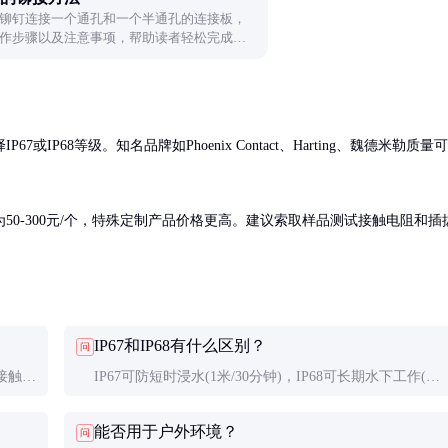
铆钉连接一个通孔和一个半通孔的连接板，
作步骤以及注意事项，帮助读者轻松完成连
P68等级。知名品牌如Phoenix Contact、Harting、魏德米勒质量可
0-300元/个，特殊定制产品价格更高。建议索取样品测试接触电阻和插
IP67和IP68有什么区别？
问
接触电
IP67可防短时浸水(1米/30分钟)，IP68可长期水下工作(深
志。
度时间由厂家指定)。根据实际环境需求选择。
能否用于户外环境？
问