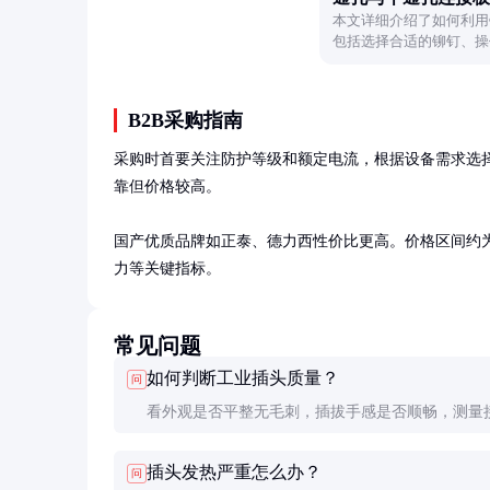
本文详细介绍了如何利用
包括选择合适的铆钉、操
接任务。
B2B采购指南
采购时首要关注防护等级和额定电流，根据设备需求选择IP67或I
靠但价格较高。

国产优质品牌如正泰、德力西性价比更高。价格区间约为5
力等关键指标。
常见问题
如何判断工业插头质量？
问
看外观是否平整无毛刺，插拔手感是否顺畅，测量
阻应低于5mΩ。品牌产品通常有UL、CE等认证标
插头发热严重怎么办？
问