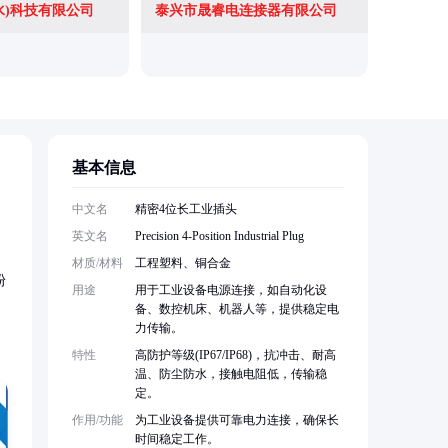
水)科技有限公司
泰兴市晟睿电连接器有限公司
上海艾辛
基本信息
中文名
精密4位长工业插头
英文名
Precision 4-Position Industrial Plug
材质/材料
工程塑料、铜合金
粉
用途
用于工业设备电源连接，如自动化设
备、数控机床、机器人等，提供稳定电
力传输。
特性
高防护等级(IP67/IP68)，抗冲击、耐高
温、防尘防水，接触电阻低，传输稳
定。
作用/功能
为工业设备提供可靠电力连接，确保长
时间稳定工作。