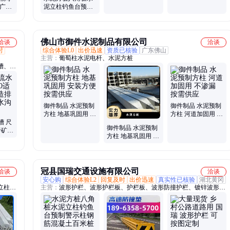
制
栏杆
道广场
泥立柱钓鱼台预制
砖 抗
警示柱钢筋混凝土
百米桩
佛山市御件水泥制品有限公司
洽谈
洽谈
时
综合体验L0
出价迅速
资质已核验
广东佛山
主营：
葡萄柱水泥电杆、水泥方桩
槽、水
石、水
、光伏
板
御件制品 水泥预制
御件制品 水泥预制
方柱 地基巩固用 安
方柱 河道加固用 不
槽 尺
装方便 按需供应
渗漏 按需供应
御件制品 水泥预制
于矿山
方柱 地基巩固用 坚
凝土
固耐用 配送及时
冠县国瑞交通设施有限公司
洽谈
洽谈
安心购
综合体验L2
回复及时
出价迅速
真实性已核验
湖北黄冈
立柱、
主营：
波形护栏、波形护栏板、护栏板、波形防撞护栏、镀锌波形护
、家庭
栏、波形梁钢护栏、公路护栏、防撞垫、轮廓标、标志杆、标志牌、
标牌标杆、桥梁护栏、防撞护栏