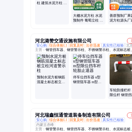
柱 建筑水泥方柱 使
用时间长
大棚水泥方柱 水泥
善群预制厂果
预制件 葡萄立柱 混
泥方柱源头厂
凝土柱子 善群供应
凝土材质施工
快按需供应
河北潞赞交通设施有限公司
安心购
综合体验L1
回复及时
出价迅速
真实性已核验
北
主营：
钢管挡车器、钢管警示柱、不锈钢警示柱、水泥标志桩
钢标志桩、停车场挡车器、PVC标志桩、市政护栏、京式护栏
护栏
预制水泥方桩钢筋
停车位挡车器 u型
混凝土标志桩立柱
钢管阻车器 m型限
河道警示柱
位挡车杆轮胎止退
车轮防撞栏杆
器
限位杆 钢管
M型黑黄挡车
河北瑞鑫恒通管道装备制造有限公司
安心购
综合体验L1
回复及时
出价迅速
真实性已核验
内蒙古赤峰
主营：
钢管警示柱、钢管挡车器、不锈钢警示柱、水泥标志桩