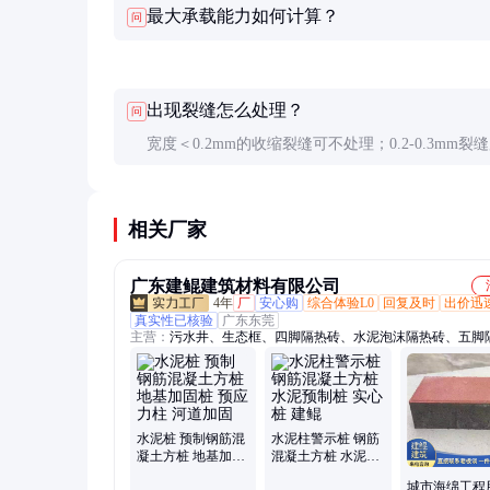
最大承载能力如何计算？
问
出现裂缝怎么处理？
问
宽度＜0.2mm的收缩裂缝可不处理；0.2-0.3mm裂
氧树脂灌缝；＞0.3mm或受力裂缝需专业加固。
相关厂家
广东建鲲建筑材料有限公司
4年
厂
安心购
综合体验L0
回复及时
出价迅
真实性已核验
广东东莞
主营：
污水井、生态框、四脚隔热砖、水泥泡沫隔热砖、五脚
砖、方形检查井、楼顶隔热砖、非开挖顶管、阳台隔热板、混
查井、透水砖、植草砖、电力盖板、仿木栏杆
水泥桩 预制钢筋混
水泥柱警示桩 钢筋
凝土方桩 地基加固
混凝土方桩 水泥预
桩 预应力柱 河道加
制桩 实心桩 建鲲
城市海绵工程