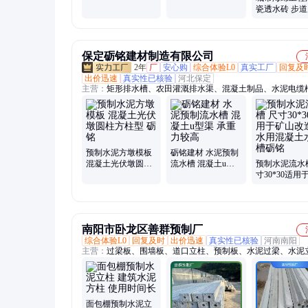
固
瓷透水砖 步
防滑耐磨路面
冻抗风化
保定砺铭建材制造有限公司
2年
厂
安心购
综合体验L0
真实工厂
回复及
出价迅速
真实性已核验
河北保定
主营：
矩形排水槽、农田灌溉排水渠、混凝土制品、水泥电缆
泥预制构件、水泥盖板、水泥流水槽、预制排水沟、水泥路沿
泥路灯基础、路沿石、铸铁井盖、混凝土模块、检查井模块砖
墩、路灯基础、排水沟盖板、集水坑盖板、化粪池、混凝土盖
预制水泥方墩模板
砺铭建材 水泥预制
混凝土光伏墩圆柱
流水槽 混凝土u型
预制水泥流水
方柱型 砺铭
渠 承重力较高
寸30*30适用
改造排水用混
水沟槽砺铭
南阳市卧龙区善群预制厂
综合体验L0
回复及时
出价迅速
真实性已核验
河南南阳
主营：
过梁板、围墙板、道口立柱、预制板、水泥过梁、水泥
水泥柱子、加厚过板、轻质墙体板、防护柱模具、葡萄架立柱
院子围墙、隔音轻质隔墙板
面包棚预制水泥立