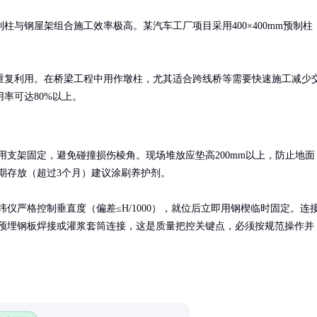
与钢屋架组合施工效率极高。某汽车工厂项目采用400×400mm预制柱
重复利用。在桥梁工程中用作墩柱，尤其适合跨线桥等需要快速施工减少
率可达80%以上。
用支架固定，避免碰撞损伤棱角。现场堆放应垫高200mm以上，防止地面
期存放（超过3个月）建议涂刷养护剂。

纬仪严格控制垂直度（偏差≤H/1000），就位后立即用钢楔临时固定。连
预埋钢板焊接或灌浆套筒连接，这是质量把控关键点，必须按规范操作并