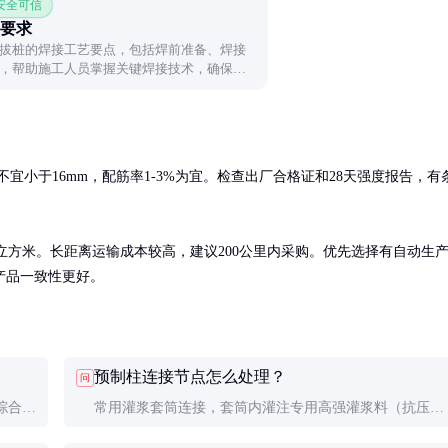
 安全可信
要求
拔桩的焊接工艺要点，包括焊前准备、焊接
，帮助施工人员掌握关键焊接技术，确保工
不宜小于16mm，配筋率1-3%为宜。检查出厂合格证和28天强度报告，有
0元/立方米。长距离运输成本较高，建议200公里内采购。优先选择有自动生
产品一致性更好。
预制柱连接节点怎么处理？
问
综合成
常用灌浆套筒连接，套筒内灌注专用高强灌浆料（抗压强
。
度≥85MPa），养护3天后可达设计强度。