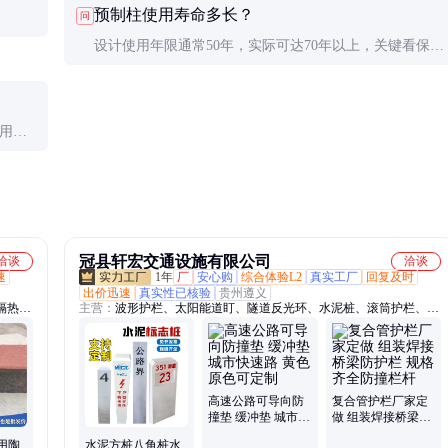
预制柱使用寿命多长？
问
设计使用年限通常50年，实际可达70年以上，关键看保护
层厚度和氯离子含量控制。沿海地区建议增加保护层5-
10mm。
缝用环
冠县轩宏交通设施有限公司
洽谈
洽谈
速
1年
厂
安心购
综合体验L2
真实工厂
回复及时
出价迅速
真实性已核验
贵州遵义
隔热
主营：
波形护栏、太阳能道盯、隧道反光环、水泥桩、滚筒护栏、反
凝土检
光膜、玻璃钢柱帽、轮廓标、光伏螺栓、钢管警示桩、桥梁护栏、防
眩板、防撞垫、伸缩护栏
高速公路可导向防
复合管护栏厂家定
撞垫 缓冲垫 城市快
做 组装焊接桥梁防
速路 黄色原色可定
护栏 规格齐全防撞
用陶
水泥方桩八角桩水