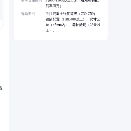
参考价格区间
约800-1500元/立方米（视规格和配
筋率而定）
选购要点
关注混凝土强度等级（C30-C50）、
钢筋配置（HRB400以上）、尺寸公
差（±5mm内）、养护龄期（28天以
上）。
场