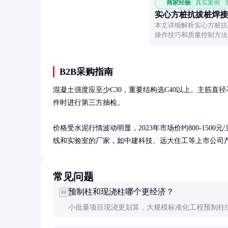
商家经验
真实案例 ·
实心方桩抗拔桩焊接
本文详细解析实心方桩抗
操作技巧和质量控制方法
程安全可靠。
B2B采购指南
混凝土强度应至少C30，重要结构选C40以上。主筋直径
件时进行第三方抽检。

价格受水泥行情波动明显，2023年市场价约800-150
线和实验室的厂家，如中建科技、远大住工等上市公司
常见问题
预制柱和现浇柱哪个更经济？
问
小批量项目现浇更划算，大规模标准化工程预制柱
本低15-25%，因节省模板、缩短工期减少财务成本