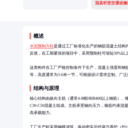
冠县轩宏交通设施
概述
水泥预制方柱
是通过工厂标准化生产的钢筋混凝土结构
反馈，在工期紧张的项目中，采用预制柱可缩短30%以上
这类构件在工厂严格控制条件下生产，混凝土强度和钢筋保护层
等，高度通常为3-6米一节，可根据设计需求定制。广
结构与原理
核心结构由纵向主筋（通常4-8根HRB400以上钢筋）、螺
C30-C50混凝土组成。主筋承受轴向压力，箍筋约束
高承载能力。

工厂生产时采用钢模浇筑，振动密实后经蒸汽养护（约12