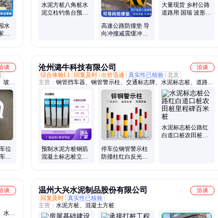
水泥方桩八角桩水
大量现货 乡村公路
泥立柱钓鱼台预制
道路用 国瑞 波形护
警示柱钢筋混凝土
栏 可按图定制
园水
高速公路防撞垫 导
百米桩
家混
向冲撞减震缓冲装
速度
置 支持定制 国瑞
沧州潞牛科技有限公司
洽谈
洽谈
京
综合体验L1
回复及时
出价迅速
真实性已核验
北京
、玻璃
主营：
钢管挡车器、钢管警示柱、交通标志牌、水泥标志桩、道路标
、波形
志牌杆、警示柱、玻璃钢标志桩、波形护栏、市政护栏
水泥标志桩公路红
白道口桩农田桩里
程碑百米桩
 车位
预制水泥方桩钢筋
停车位钢管警示柱
挡车器
混凝土标志桩立柱
防撞柱红白反光隔
杆
河道警示柱
离柱阻车桩
温州大兴水泥制品股份有限公司
洽谈
洽谈
回复及时
真实性已核验
主营：
水泥方桩、混凝土方桩
、水泥