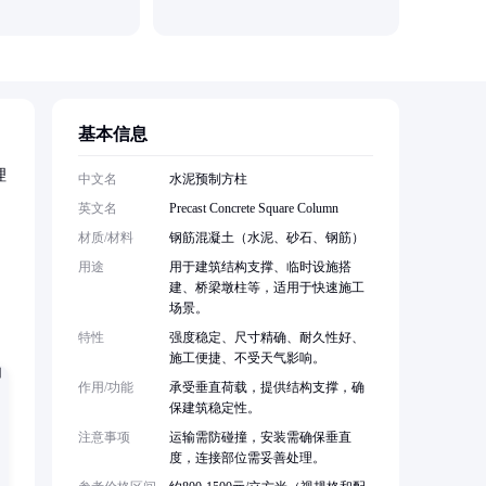
基本信息
理
中文名
水泥预制方柱
英文名
Precast Concrete Square Column
材质/材料
钢筋混凝土（水泥、砂石、钢筋）
用途
用于建筑结构支撑、临时设施搭
建、桥梁墩柱等，适用于快速施工
场景。
特性
强度稳定、尺寸精确、耐久性好、
施工便捷、不受天气影响。
作用/功能
承受垂直荷载，提供结构支撑，确
保建筑稳定性。
注意事项
运输需防碰撞，安装需确保垂直
度，连接部位需妥善处理。