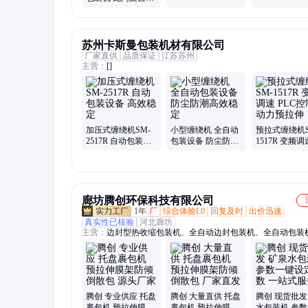
缠绕机可定制
苏州卡斯曼包装机材有限公司
厂家直供
品质保证
江苏苏州
主营：
[]
加压式缠绕机SM-
小型缠绕机 全自动
预拉式缠绕机S
2517R 自动包装设
包装设备 防尘防潮
1517R 变频调
备 高效稳定
高效稳定
PLC控制 动
伸
廊坊腾创环保科技有限公司
1年
厂
综合体验L0
回复及时
出价迅速
真实性已核验
河北廊坊
主营：
边封型热收缩包装机、全自动边封包装机、全自动包装
盘裹包机、热收缩覆膜机、热收缩包装机、L型热收缩包装机、
切热缩机、全自动L型热收缩包装、高速L型封切收缩机、L型
膜收缩机、全自动热收缩包装机、热收缩膜包装设备、托盘式
机、缠绕打包机、全自动托盘缠绕机、玻璃鳞片涂料、丙烯酸
面漆、环氧沥青漆、玻璃鳞片胶泥
腾创 专业供应 托盘
腾创 大量直供 托盘
腾创 现货批发
裹包机 预拉伸膜架
裹包机 预拉伸膜架
水包装机 参