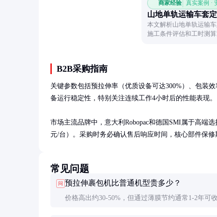
商家经验
真实案例 ·
山地单轨运输车套定
本文解析山地单轨运输车
施工条件评估和工时测算
案。
B2B采购指南
关键参数包括预拉伸率（优质设备可达300%）、包装效率（
备运行稳定性，特别关注连续工作4小时后的性能表现。

市场主流品牌中，意大利Robopac和德国SMI属于高端
元/台）。采购时务必确认售后响应时间，核心部件保修
常见问题
预拉伸裹包机比普通机型贵多少？
问
价格高出约30-50%，但通过薄膜节约通常1-2年可
资。以处理30托/日的仓库为例，年节约成本约3-5