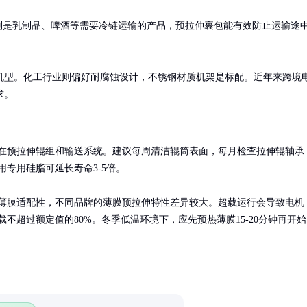
别是乳制品、啤酒等需要冷链运输的产品，预拉伸裹包能有效防止运输途
机型。化工行业则偏好耐腐蚀设计，不锈钢材质机架是标配。近年来跨境
求。
在预拉伸辊组和输送系统。建议每周清洁辊筒表面，每月检查拉伸辊轴承
专用硅脂可延长寿命3-5倍。

薄膜适配性，不同品牌的薄膜预拉伸特性差异较大。超载运行会导致电机
载不超过额定值的80%。冬季低温环境下，应先预热薄膜15-20分钟再开始