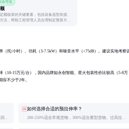
 安全可信
额
定额核算的关键要素，包括设备选型依据、
方法，帮助工程管理人员合理制定预算方
托/小时）、功耗（3-7.5kW）和噪音水平（<75dB）。建议实地考察
选择（10-15万元/台），国内品牌如永创智能、星火包装性价比较高（5-8万
期应不少于2年。
如何选择合适的预拉伸率？
问
收回投
200-250%适合常规货物，300%适合重型货物。过高拉伸
万元。
率可能导致薄膜破裂，建议先做小批量测试。