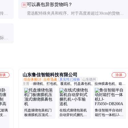
可以裹包异形货物吗？
问
传感
需选配特殊夹具和程序。对于高度差超过30cm的货物，
建议先套塑料袋再裹包。
实际厚
山东鲁佳智能科技有限公司
洽谈
洽谈
综合体验L0
出价迅速
真实性已核验
山东德州
主营：
缠绕机、打包机、覆底机、托盘裹包机、拉伸膜裹包机、箱包
专用裹包机、包装机、封切机、缠膜机、智能包装、自动捆扎机、折
盖封箱机、穿剑打包线、自动包装流水线
式玻璃
托盘缠绕包装机门
在线式缠绕包装机
鲁佳智能半自动封
 支持
板缠膜机压顶式缠
自动穿剑式捆扎机
箱打包一体机LJ-
定效率
绕膜裹包机
+小车输送机
FJ5050+DB200A