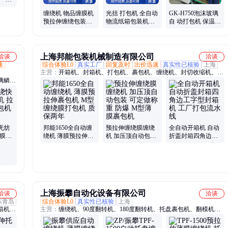
站式服
缠绕机 物品缠膜机
光括 打包机 全自动
GK-H750泡沫玻璃
预拉伸缠绕包装机
物流纸箱包装机打
自 动打包机 保温材
PE拉伸膜裹包机
包带纸箱捆扎机 按
料自动捆扎机 光括
需定制
包装
上海邦能包装机械制造有限公司
洽谈
洽谈
速
综合体验L0
真实工厂
回复及时
出价迅速
真实性已核验
上海
主营：
开箱机、封箱机、打包机、裹包机、缠绕机、封切收缩机、工
玻璃鳞片
字型封箱机、十字型封箱机、全自动流水线
五油五
、环氧
胶泥、
囱防腐
氧树脂
无纺
邦能1650全自动缠
预拉伸缠绕膜缠绕
全自动开箱机 自动
伸膜薄
绕机 薄膜预拉伸裹
机 加压顶自动包装
折盖封箱四角边工
发货
包机 M型缠绕膜打
可定做称重 防爆 M
字型封箱机 工厂打
包机 质保两年
型薄膜裹包机
包流水线
上海振攀自动化设备有限公司
洽谈
洽谈
东青岛
综合体验L0
真实性已核验
上海
箱机、
主营：
缠绕机、90度翻转机、180度翻转机、托盘裹包机、翻模机、
、自动
翻卷机
套膜包