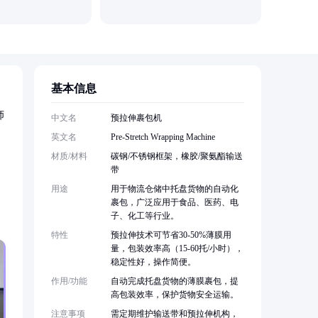
苏州光括
基本信息
师
中文名
预拉伸裹包机
英文名
Pre-Stretch Wrapping Machine
材质/材料
碳钢/不锈钢框架，橡胶/聚氨酯输送
带
用途
用于物流仓储中托盘货物的自动化
裹包，广泛应用于食品、医药、电
子、化工等行业。
特性
预拉伸技术可节省30-50%薄膜用
量，包装效率高（15-60托/小时），
稳定性好，操作简便。
作用/功能
自动完成托盘货物的薄膜裹包，提
高包装效率，保护货物安全运输。
注意事项
需定期维护输送带和预拉伸机构，