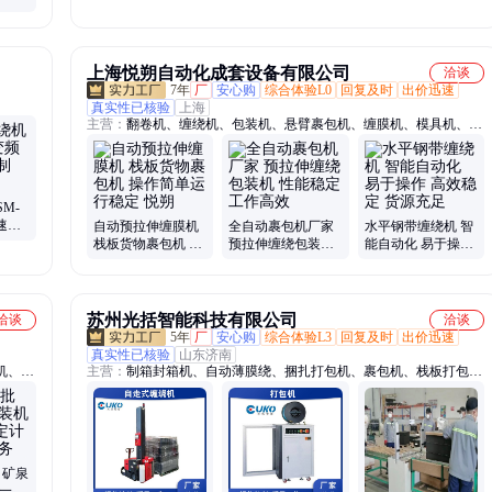
上海悦朔自动化成套设备有限公司
洽谈
7年
厂
安心购
综合体验L0
回复及时
出价迅速
真实性已核验
上海
主营：
翻卷机、缠绕机、包装机、悬臂裹包机、缠膜机、模具机、翻
转机、打包机、翻包机、翻模机、翻身机、模具翻转台、大功率模
具、模具翻转身机、托盘缠绕机、水平缠绕机、在线缠绕机、钢卷翻
转机、180度翻转机、钢带缠绕机、翻板机、全自动液压翻模机、15
吨钢卷翻转机、工业翻转机、10吨卷料翻转台
M-
速
自动预拉伸缠膜机
全自动裹包机厂家
水平钢带缠绕机 智
力预拉
栈板货物裹包机 操
预拉伸缠绕包装机
能自动化 易于操作
作简单运行稳定 悦
性能稳定工作高效
高效稳定 货源充足
朔
苏州光括智能科技有限公司
洽谈
洽谈
5年
厂
安心购
综合体验L3
回复及时
出价迅速
真实性已核验
山东济南
机、托
主营：
制箱封箱机、自动薄膜绕、捆扎打包机、裹包机、栈板打包
L型封
机、四角边封箱机
自动套
缠绕
聚氨酯
 矿泉
数一键