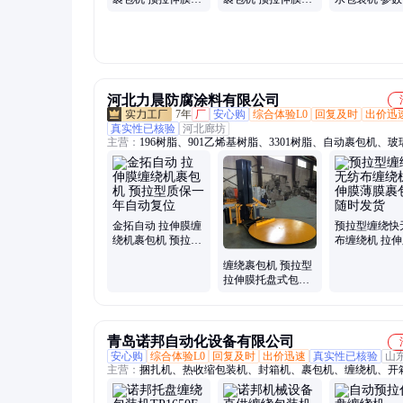
防倾倒散包 源头厂
防倾倒散包 厂家直
设定计数 一
家
发
务
河北力晨防腐涂料有限公司
7年
厂
安心购
综合体验L0
回复及时
出价迅
真实性已核验
河北廊坊
主营：
196树脂、901乙烯基树脂、3301树脂、自动裹包机、
胶泥、300目玻璃鳞片、玻璃钢树脂防腐、污水池防腐、三布
布七油、脱硫塔防腐、环氧树脂玻璃钢涂料、聚氨酯防腐涂料
沥青漆、彩钢瓦翻新漆、高温乙烯基树脂、上纬树脂玻璃鳞片
富晨树脂玻璃鳞片胶泥、854乙烯基树脂、3201防腐树脂、烟
涂料、OM高温涂料、氰凝防腐防水涂料、乙烯基树脂漆、环
金拓自动 拉伸膜缠
预拉型缠绕快
漆、玻璃鳞片涂料、环氧玻璃鳞片胶泥
绕机裹包机 预拉型
布缠绕机 拉
质保一年自动复位
膜裹包机随时
缠绕裹包机 预拉型
拉伸膜托盘式包装
缠绕机自动断膜包
装快
青岛诺邦自动化设备有限公司
安心购
综合体验L0
回复及时
出价迅速
真实性已核验
山
主营：
捆扎机、热收缩包装机、封箱机、裹包机、缠绕机、开
打包机、收缩包装机、自动塑封机、自动封箱机、纸箱开箱机
缠绕膜机、真空包装机、打包带、缠绕膜、包装流水线、自动