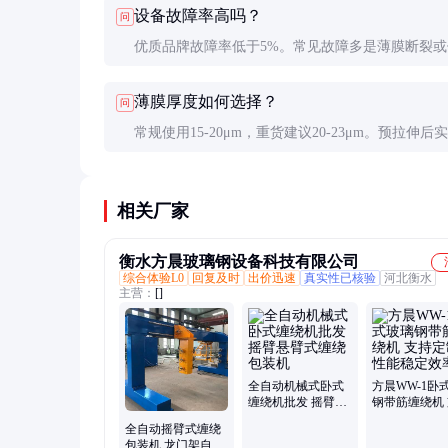
设备故障率高吗？
问
优质品牌故障率低于5%。常见故障多是薄膜断裂或
器误判，通常可由操作人员自行解决。
薄膜厚度如何选择？
问
常规使用15-20μm，重货建议20-23μm。预拉伸后
度约为原厚的1/3-1/2。
相关厂家
衡水方晨玻璃钢设备科技有限公司
综合体验L0
回复及时
出价迅速
真实性已核验
河北衡水
主营：
[]
全自动机械式卧式
方晨WW-1卧
缠绕机批发 摇臂悬
钢带筋缠绕机
臂式缠绕包装机
定制 性能稳
全自动摇臂式缠绕
高
包装机 龙门架自动