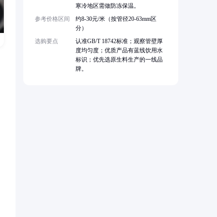
寒冷地区需做防冻保温。
参考价格区间
约8-30元/米（按管径20-63mm区
分）
选购要点
认准GB/T 18742标准；观察管壁厚
度均匀度；优质产品有蓝线饮用水
标识；优先选原生料生产的一线品
牌。