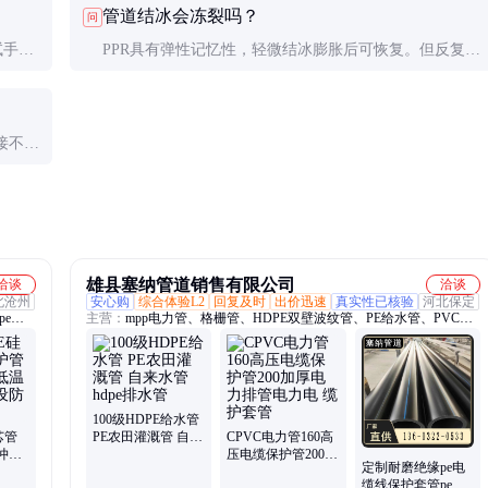
管道结冰会冻裂吗？
问
试手
PPR具有弹性记忆性，轻微结冰膨胀后可恢复。但反复冻
融滴落
融会降低寿命，北方地区必须做好保温防冻措施。
接不
雄县塞纳管道销售有限公司
洽谈
洽谈
北沧州
安心购
综合体验L2
回复及时
出价迅速
真实性已核验
河北保定
pe穿
主营：
mpp电力管、格栅管、HDPE双壁波纹管、PE给水管、PVC排
水管、克拉管、梅花管、PVC穿线管、PE穿线管、HDPE钢带、钢丝
网骨架、硅芯管、检查井
100级HDPE给水管
芯管
PE农田灌溉管 自来
CPVC电力管160高
冲击
水管 hdpe排水管
压电缆保护管200加
定制耐磨绝缘pe电
通讯
厚电力排管电力电
缆线保护套管pe盘