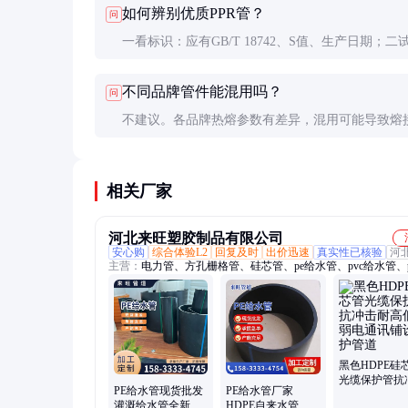
如何辨别优质PPR管？
问
水，两者不可混用。
一看标识：应有GB/T 18742、S值、生产日期；二
感：切口平整无毛边；三烧测试：燃烧无黑烟，熔
不同品牌管件能混用吗？
问
物不拉丝。
不建议。各品牌热熔参数有差异，混用可能导致熔
牢。同一工程应统一品牌和批次。
相关厂家
河北来旺塑胶制品有限公司
安心购
综合体验L2
回复及时
出价迅速
真实性已核验
河
主营：
电力管、方孔栅格管、硅芯管、pe给水管、pvc给水管、
线管
黑色HDPE硅
光缆保护管抗
PE给水管现货批发
PE给水管厂家
耐高低温弱电
灌溉给水管全新料
HDPE自来水管 大