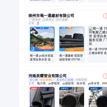
铺设防护管道
HDPE自来水管规
口径pe管农田灌溉
格全直埋灌溉管
绿化喷灌管 规格齐
全
崇州市蜀一通建材有限公司
厂家直供
品质保证
四川成都
主营：
[]
蜀一通 TPEP
乙烯涂塑管 
蜀一通 pe供水管道
蜀一通建材 双双壁
来水管 服务完
直埋自来水管 送货
波纹管材 DN700 寄
家供应
上门 生产厂商
送样品 实力大厂
河南辰耀管业有限公司
安心购
综合体验L1
真实性已核验
河南安阳
主营：
电力管、pe穿线管、pe波纹管、给水管、pe排水管、HD
水管、CPVC高压电力管、电线护套管、电缆保护管、排水波
碳素波纹管、梅花穿线管、钢带波纹管、电缆穿线管、电缆护
双壁波纹管、螺旋缠绕管、波纹管塑料、电力保护管、排水排
MPP电力管、CPVC电力管、MPP电缆保护管、钢带管、钢丝
管