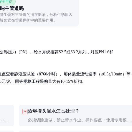
 安全可信
响主管道吗
管生锈对主管道的潜在影响，分析生锈原因
解套管在管道保护中的重要作用。
压力（PN）。给水系统推荐S2.5或S3.2系列，对应PN1.6和
看静液压试验（8760小时）、熔体质量流动速率（≤0.5g/10min）等
5元/米，同等规格工程采购量大有10-15%折扣。
热熔接头漏水怎么处理？
问
 非食
必须切除重做，禁止带水作业。操作要点：使用专用模
用于给
头、控制加热时间、承插后保持15秒不动。