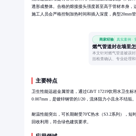
透形成整体。合格的熔接接头强度甚至高于管材本身，
施工人员会严格控制加热时间和插入深度，典型20mm管
商家经验
真实案例 ·
燃气管道封在墙里怎
本文针对燃气管道被误封
括检查确认、专业处理和
免安全隐患。
主要特点
卫生性能远超金属管道，通过GB/T 17219饮用水
0.007mm，是镀锌钢管的1/20，流体阻力小且永不结垢。
耐温性能突出，可长期耐受70℃热水（S3.2系列），短
回收利用，符合绿色建筑要求。