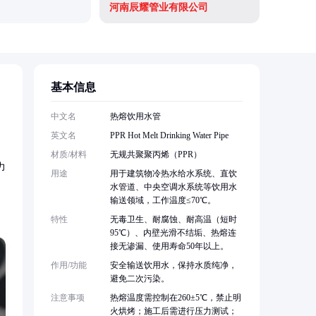
河南辰耀管业有限公司
河南国塑
基本信息
，
中文名
热熔饮用水管
英文名
PPR Hot Melt Drinking Water Pipe
材质/材料
无规共聚聚丙烯（PPR）
力
用途
用于建筑物冷热水给水系统、直饮
水管道、中央空调水系统等饮用水
输送领域，工作温度≤70℃。
特性
无毒卫生、耐腐蚀、耐高温（短时
95℃）、内壁光滑不结垢、热熔连
接无渗漏、使用寿命50年以上。
作用/功能
安全输送饮用水，保持水质纯净，
避免二次污染。
注意事项
热熔温度需控制在260±5℃，禁止明
火烘烤；施工后需进行压力测试；