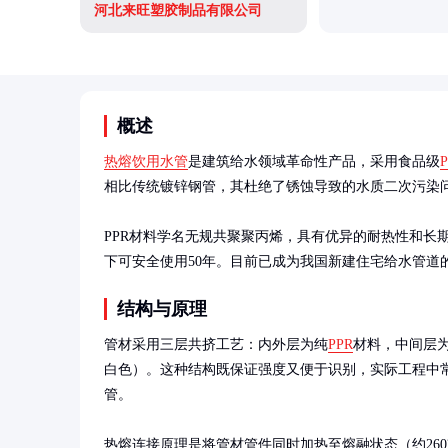
河北来旺塑胶制品有限公司
概述
热熔饮用水管
是建筑给水领域革命性产品，采用食品级
相比传统镀锌钢管，其杜绝了锈蚀导致的水质二次污染问
PPR材料学名无规共聚聚丙烯，具有优异的耐热性和长期静液压
下可安全使用50年。目前已成为我国新建住宅给水管道
结构与原理
管材采用三层共挤工艺：内外层为纯
PPR
材料，中间层为
白色）。这种结构既保证强度又便于识别，实际工程中
管。

热熔连接原理是将管材管件同时加热至熔融状态（约26