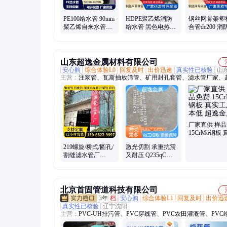
PE100给水管 90mm
HDPE聚乙烯消防
钢丝网骨架塑
聚乙烯自来水管
给水管 黑色电热熔
合管de200 消
1.25MPa 建筑给水
自来水管 de110钢
水饮用水给水
安装工程供水管
丝网骨架复合管
口径厚壁管
山东超逸金属材料有限公司
安心购
综合体验L0
回复及时
出价迅速
真实性已核验
山
主营：
注浆管、瓦斯抽放筛管、矿用封孔套管、滤水管厂家、
导管、注浆小导管、108套管、探访止水套管、隧道管棚管、
浆钢管、超前管棚管、加固注浆钢管、矿用止水套管、高铁注
42注浆钢花小导管、无缝注浆管、108注浆钢管、矿用套管、
管、钢制筛管、瓦斯抽放管
厂家直供 样
15CrMo钢板 
工厂成本低 
219螺旋/桥式/圆孔/
激光切割 承重抗震
属
割缝滤水管厂
又耐压 Q235qC桥
家/273/325/406*8*6*4
梁结构用钢板 生产
加工 超逸金属
北京首固管道科技有限公司
3年
档
安心购
综合体验L1
回复及时
出价迅
真实性已核验
辽宁沈阳
主营：
PVC-UH排污管、PVC穿线管、PVC农田灌溉管、PVC
管、PE给水管、PVC-O给水管、PVC-UH给水管、pvc-o给水