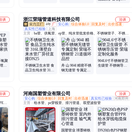
缆护套管
管电线厂家hdpe穿
线管
浙江荣瑞管道科技有限公司
洽谈
洽谈
4年
厂
安心购
综合体验L0
回复及时
出价迅速
真实性已核验
上海
主营：
ba管、供氧管、ep管、纯水管批发价格、不锈钢管子、不锈钢
卫生管、不锈钢精密管、不锈钢管材、不锈钢管厂家、不锈钢无缝
管、不锈钢工业管、卡套管、304不锈钢管、316不锈钢管
环氧聚
904L6寸不锈钢管卫
直埋自
不锈钢卫生水管 食
舟 山 904l 精密不锈
生级管 不锈钢导压
善 厂
品卫生纯水管 316L
钢无缝管 专属定制
管 荣瑞 定制化服务
薄壁自来水管厂异
荣瑞不锈钢管 21道
径直接DN25
循环品控
河南国塑管业有限公司
洽谈
洽谈
安心购
综合体验L0
回复及时
出价迅速
真实性已核验
河南郑州
PE给
主营：
给水管、pe穿线管、排污管道、双壁波纹管
纹管、
套管、
污管、
网骨架
国塑管业 球墨铸铁
DN20白色PSP钢塑