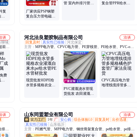
管 室内外排污管道
复合管PPR给水穿
输气离心管道
线电缆保护管
料复
厂家供应PSP钢塑
防供
复合压力管电磁热
管 大
熔排水冷热给水饮
用水管
河北法良塑胶制品有限公司
洽谈
洽谈
东聊城
回复及时
真实性已核验
河北保定
超前小
主营：
MPP电力管、CPVC电力管、PE穿线管、PE给水管、PVC-o给
超前注
水管、PE灌溉管、PE盘管、PE钢丝网骨架管、大口径波纹管、硅芯
浆管、
管
止水套
品免费
真实
现货批发HDPE给
CPVC高压电力管
超逸金
水管多规格农业灌
地埋线缆排管多规
PVC灌溉浇水管现
溉自来水pe给水管
格橘色护套管厂家
货批发 农田灌溉管
PE水管材批发
法良现货
地埋塑料供水管道
园林绿化水管
山东同盟塑业有限公司
洽谈
洽谈
速
1年
厂
安心购
综合体验L0
回复及时
出价迅速
真实性已核验
山东临沂
给排水
主营：
PE燃气管、MPP电力管、钢丝骨架复合管、pe给水管、pe排水
供水
管、热熔pe管、pe给水管道、HDPE管、pe灌溉管、pe管材、pe燃气