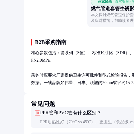
商家经验
真实案例 ·
燃气管道套管生锈影
本文探讨燃气管道保护套
及应对措施，帮助读者理
B2B采购指南
核心参数包括：管系列（S值）、标准尺寸比（SDR）、公称
PN2.0MPa。

采购时应要求厂家提供卫生许可批件和型式检验报告，重点查
数据。一线品牌如伟星、日丰、联塑的20mm管径约15-2
常见问题
PPR管和PVC管有什么区别？
问
PPR耐热性好（70℃ vs 45℃）、更卫生（食品级 vs
品级）、弹性记忆性强。PVC多用于排水，PPR专