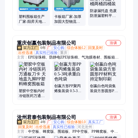
防渗漏托盘 危废
防泄漏塑料平台
塑料围板箱生产
卡板箱厂家-加厚
阳昇化工塑料托
厂家-阳昇天地盖
加固大型物流周
盘单桶两桶四桶
中空板箱PP蜂窝
转箱-川字底箱式
装
板可定做
托盘-阳昇包装
重庆创嬴包装制品有限公司
洽谈
6年
厂
安心购
综合体验L2
回复及时
出价迅速
真实性已核验
重庆
主营：
EPE珍珠棉、防静电EPE珍珠棉、气泡膜卷材、围板箱、
防静电气泡膜、集装袋、太空包、吨包袋、太空袋、软托盘、中
空板卷材、片材、箱子、异型材、万通板、吸塑包装、吸塑托盘
创嬴方形PP聚丙
创嬴白色吨袋集
塑胶中空板内衬
烯集装袋 0.5-3吨
装袋方形圆形PP
冷链医药万通板
承重白色吨袋
材料支持定制印
刀卡 天地盖九脚
刷
PP塑料蜂窝围板
箱
沧州君泰包装制品有限公司
洽谈
4年
厂
安心购
综合体验L0
真实工厂
回复及时
出价迅速
真实性已核验
河北沧州
主营：
中空板、蜂窝版、围箱板、PP中空板、PP蜂窝板、中空
板围板箱、蜂窝板围板箱、塑料中空板、工业塑料周转箱、塑料