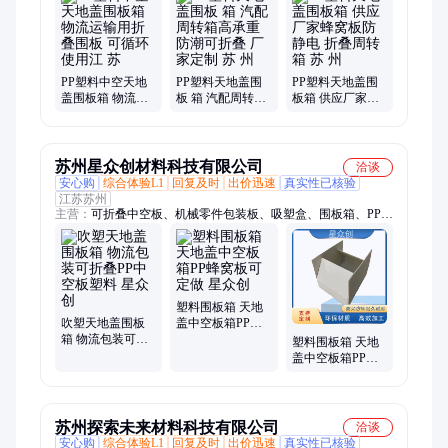
箱、PP蜂窝板、围板箱内衬、折叠围板箱、塑料折叠围板箱、托
盘、EU汽配箱、中空板周转箱、折叠周转箱、防静电周转箱、
EA内衬、EPE珍珠棉、汽配箱、欧标EU箱、卡板箱、物流箱
PP塑料中空天地
PP塑料天地盖围
PP塑料天地盖围
盖围板箱 物流运
板 箱 汽配周转箱
板箱 供应厂家蜂
输用折叠围板 可
高承重防潮可折
窝板防静电 折叠
循环使用江 苏
叠 厂家定制 苏 州
周转箱 苏 州
苏州星众创材料科技有限公司
洽谈
安心购
综合体验L1
回复及时
出价迅速
真实性已核验
江苏苏州
主营：
可折叠中空板、机械零件包装板、吸塑盒、围板箱、PP中
空板、PP中空板刀卡、蜂窝围板箱、PP塑料蜂窝板箱、塑料围
板箱、折叠围板箱、天地盖围板箱、PP塑料蜂窝板、中空板、
EU箱、蜂窝板箱、中空板箱、蜂窝板刀卡、蜂窝板片材、蜂窝
板
塑料围板箱 天地
吹塑天地盖围板
盖中空板箱PP蜂
箱 物流包装可折
窝板可定做 星众
塑料围板箱 天地
叠PP中空板塑料
创
盖中空板箱PP蜂
星众创
窝板可定做 星众
创 定制无忧
苏州探索未来材料科技有限公司
洽谈
安心购
综合体验L1
回复及时
出价迅速
真实性已核验