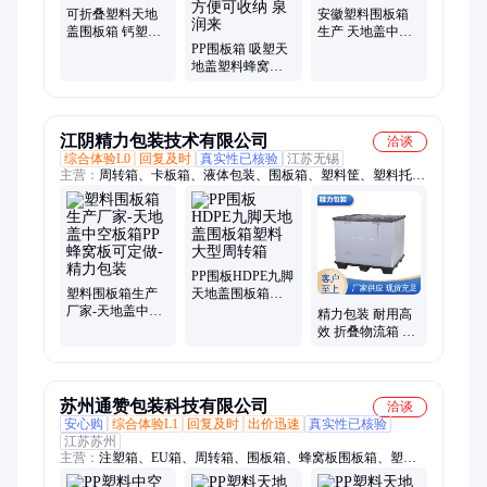
可折叠塑料天地
安徽塑料围板箱
盖围板箱 钙塑中
生产 天地盖中空
空板 pp蜂窝板周
PP围板箱 吸塑天
板箱PP蜂窝板可
转箱
地盖塑料蜂窝板
定做
围板箱 高承载 可
拆卸方便可收纳
泉润来
江阴精力包装技术有限公司
洽谈
综合体验L0
回复及时
真实性已核验
江苏无锡
主营：
周转箱、卡板箱、液体包装、围板箱、塑料筐、塑料托
盘、塑料周转箱、塑料托盘租赁、小料箱、大箱子、物流包装、
定制物流包装、物流周转箱
PP围板HDPE九脚
塑料围板箱生产
天地盖围板箱塑
厂家-天地盖中空
料大型周转箱
精力包装 耐用高
板箱PP蜂窝板可
效 折叠物流箱 易
定做-精力包装
于操作经济适用
全面保护
苏州通赞包装科技有限公司
洽谈
安心购
综合体验L1
回复及时
出价迅速
真实性已核验
江苏苏州
主营：
注塑箱、EU箱、周转箱、围板箱、蜂窝板围板箱、塑料
托盘、塑料栈板、天地盖围板箱、塑料周转箱、汽车零部件围板