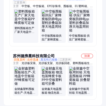
江苏苏州
主营：
中空板、中空板箱、EPE珍珠绵、围板箱、EU塑料箱、
PP蜂窝板、蜂窝板箱、吸塑盘、吸塑盒、蜂窝板、周转箱、EVA
泡棉、EVA托盘、EVA盒
塑料围板箱生产
厂家天地盖中空
板箱PP蜂窝板可
中空板围板箱供
中空板围板箱 供
定做
应厂家蜂窝板防
应厂家蜂窝板防
静电pp塑料折叠
静电pp 塑料折叠
箱加厚天地盖周
箱加厚天地盖周
转箱
转箱
苏州德弗熹科技有限公司
洽谈
回复及时
出价迅速
真实性已核验
江苏苏州
主营：
光伏板安装、光伏板支架、光伏板回收、塑料围板箱生产
厂家、光伏发电、光伏发电板、光伏电站安装、光伏发电站
金财鑫塑料围板
金财鑫天地盖围
金财鑫中空板周
箱生产-天地盖中
板箱 物流包装蜂
转箱 天地盖围板
空板箱PP蜂窝板
窝卡板 PP中空板
箱 PP蜂窝板箱 折
可定做
塑料箱可折叠
叠塑料箱