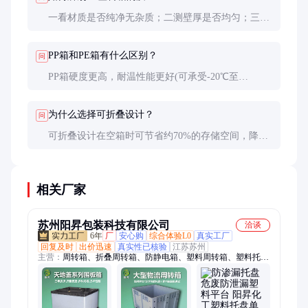
一看材质是否纯净无杂质；二测壁厚是否均匀；三试
承重和堆叠稳定性；四查边角处理是否光滑无毛刺。
PP箱和PE箱有什么区别？
问
PP箱硬度更高，耐温性能更好(可承受-20℃至
120℃)，PE箱更柔软，耐低温性能更优(可达-40℃)，
但高温易变形。
为什么选择可折叠设计？
问
可折叠设计在空箱时可节省约70%的存储空间，降低
物流成本，特别适合往返运输场景。
相关厂家
苏州阳昇包装科技有限公司
洽谈
6年
厂
安心购
综合体验L0
真实工厂
回复及时
出价迅速
真实性已核验
江苏苏州
主营：
周转箱、折叠周转箱、防静电箱、塑料周转箱、塑料托
盘、塑料卡板箱、围板箱、塑料栈板、折叠塑料箱、天地盖围板
箱、蜂窝板围板箱、立体库塑料周转箱、塑胶箱、胶框、胶箱、
折叠卡板箱、立库周转箱、立体库周转箱