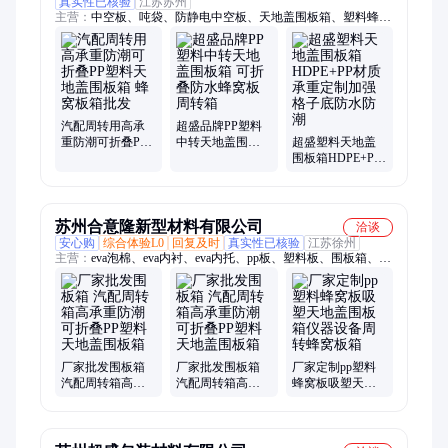
真实性已核验
江苏苏州
主营：
中空板、吨袋、防静电中空板、天地盖围板箱、塑料蜂窝
板、PP中空板、塑料周转箱、围板箱、蜂窝板围板箱、汽车零部
件围板箱、中空板周转箱、蜂窝板箱、吨包、中空板折叠箱、周
转箱、集装袋、拉筋吨袋、铝箔吨袋、防水吨袋、危废吨袋、污
泥吨袋、导电吨袋、固废吨袋、注塑箱、中空板隔板
汽配周转用高承
超盛品牌PP塑料
重防潮可折叠PP
中转天地盖围板
超盛塑料天地盖
塑料天地盖围板
箱 可折叠防水蜂
围板箱HDPE+PP
箱 蜂窝板箱批发
窝板周转箱
材质 承重定制加
强格子底防水防
潮
苏州合意隆新型材料有限公司
洽谈
安心购
综合体验L0
回复及时
真实性已核验
江苏徐州
主营：
eva泡棉、eva内衬、eva内托、pp板、塑料板、围板箱、
eva托盘、eva片材、eva板材、eva加工、eva定制、防静电eva、阻
燃eva、防火eva、eva背胶、eva雕刻、eva植绒、eva模切、eva裱
卡纸、epe珍珠棉加工、epe珍珠棉内衬、epe珍珠棉内托、epe珍
珠棉包装、中空板
厂家批发围板箱
厂家批发围板箱
厂家定制pp塑料
汽配周转箱高承
汽配周转箱高承
蜂窝板吸塑天地
重防潮可折叠PP
重防潮可折叠PP
盖围板箱仪器设
塑料天地盖围板
塑料天地盖围板
备周转蜂窝板箱
箱
箱