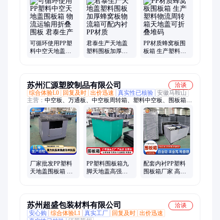
中空箱、塑料包装箱、塑料围板箱、周转箱、中空板周转箱、折
叠周转箱、中转物流箱、平底折叠物流箱、折叠箱、可折叠周转
箱、瓦楞盒、飞机盒、塑胶周转箱、中空板刀卡、电子产品物流
箱、果蔬周转箱
可循环使用PP塑
君泰生产天地盖
PP材质蜂窝板围
料中空天地盖围
塑料围板加厚蜂
板箱 生产塑料物
板箱 物流运输用
窝板物流箱可配
流周转箱天地盖
折叠围板 君泰生
内衬 PP材质
可折叠堆码
产
苏州汇源塑胶制品有限公司
洽谈
综合体验L0
回复及时
出价迅速
真实性已核验
安徽马鞍山
主营：
中空板、万通板、中空板周转箱、塑料中空板、围板箱、
塑料刀卡内衬、塑料隔板、塑料瓦楞箱、箱式塑料箱、中空板塑
料箱、塑料包装纸箱、塑料蜂窝板、pp中空板、中空板骨架箱、
钙塑箱、塑胶中空板、仓库物料盒、中空板隔板箱、中空板刀卡
厂家批发PP塑料
PP塑料围板箱九
配套内衬PP塑料
天地盖围板箱 高
脚天地盖高强度
围板箱厂家 高强
承重折叠可循环
周转箱定制厂家
度循环天地盖箱
周转围板塑料箱
汇源
子 免费设计
汇源
苏州超盛包装材料有限公司
洽谈
安心购
综合体验L1
真实工厂
回复及时
出价迅速