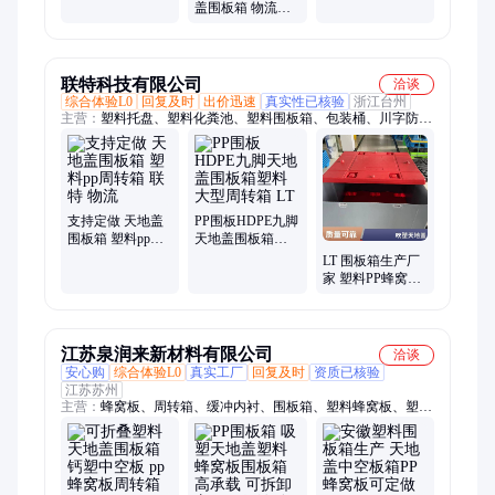
隔板
蜂窝板周转箱 厂
盖围板箱 物流运
家定制天地盖围
输用折叠围板 可
板箱
循环使用
联特科技有限公司
洽谈
综合体验L0
回复及时
出价迅速
真实性已核验
浙江台州
主营：
塑料托盘、塑料化粪池、塑料围板箱、包装桶、川字防潮
托盘
支持定做 天地盖
PP围板HDPE九脚
围板箱 塑料pp周
天地盖围板箱塑
转箱 联特 物流
料大型周转箱 LT
LT 围板箱生产厂
家 塑料PP蜂窝板
天地盖可折叠包
装箱 规格齐全
江苏泉润来新材料有限公司
洽谈
安心购
综合体验L0
真实工厂
回复及时
资质已核验
江苏苏州
主营：
蜂窝板、周转箱、缓冲内衬、围板箱、塑料蜂窝板、塑料
围板箱、PP蜂窝板、塑料蜂巢板、塑料排水板、物流围板箱、围
板箱内材、蜂窝板围板箱、格子板材、物流运输包材、刀卡、垫
板、汽车内饰板、蜂窝板内衬、中空蜂窝板