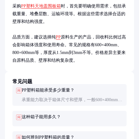
采购
PP塑料天地盖围板箱
时，首先要明确使用需求，包括承
载重量、堆叠层数、运输环境等。根据这些需求选择合适的
壁厚和结构强度。

品质方面，建议选择纯
PP
原料生产的产品，回收料比例过高
会影响箱体强度和使用寿命。常见的规格有600×400mm、
800×600mm等，厚度从1.5mm到3mm不等。价格差异主要来
自原料品质、壁厚和结构复杂度。
常见问题
PP塑料箱能承受多少重量？
问
承重能力取决于箱体尺寸和壁厚，一般600×400mm规
格的箱子可承重约20-30kg。特殊加厚设计的产品承
重可达50kg以上。
这种箱子能用多久？
问
如何辨别PP塑料箱的质量？
问