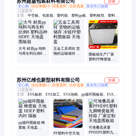
苏州超盛包装材料有限公司
洽谈
安心购
综合体验L0
回复及时
出价迅速
真实性已核验
江苏苏州
主营：
中空板、包装箱、塑钙箱、塑料pp板、塑料格挡、塑料纸
箱、塑料垫板、塑料地板、料pp聚丙烯、pp塑料中空、万通板、
覆膜eva、格子板、带卸料口、热收缩袋、密封吨袋、鞋盒包
装、模切定做、pof收缩袋、组合epe内、搬家纸箱、循环包装、
pof热收缩、童车垫板、蜂窝板箱
大号 材质pp 纯料
五金工具周转 货
与再生料比例8 塑
物的运输储存 冷
围板箱生产厂家
料品种HDPE 天地
链PP塑料围板箱
塑料PP蜂窝板 天
盖围板箱
天地盖
地盖可折叠包装
箱 规格齐全
苏州亿维也新型材料有限公司
洽谈
安心购
综合体验L1
回复及时
出价迅速
真实性已核验
江苏苏州
主营：
EVA板材、EVA加工、EVA泡棉、pp循环围板箱、EVA厂
家、EVA缓冲材料、防静电EVA、导电EVA、EVA成型、EVA内
衬、EVA内托、汽车用EVA、汽车零部件EVA泡棉、苏州EVA、
阻燃EVA
pp循环围板箱 蜂
窝板 天地盖
可堆叠高承重
HDEP 塑料内衬
PPHDPE塑料九脚
PP塑料中空天地