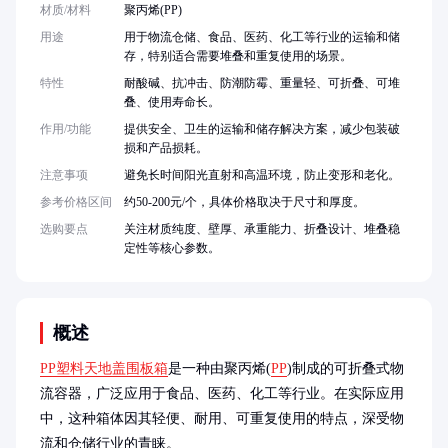
材质/材料
聚丙烯(PP)
用途
用于物流仓储、食品、医药、化工等行业的运输和储
存，特别适合需要堆叠和重复使用的场景。
特性
耐酸碱、抗冲击、防潮防霉、重量轻、可折叠、可堆
叠、使用寿命长。
作用/功能
提供安全、卫生的运输和储存解决方案，减少包装破
损和产品损耗。
注意事项
避免长时间阳光直射和高温环境，防止变形和老化。
参考价格区间
约50-200元/个，具体价格取决于尺寸和厚度。
选购要点
关注材质纯度、壁厚、承重能力、折叠设计、堆叠稳
定性等核心参数。
概述
PP塑料天地盖围板箱
是一种由聚丙烯(
PP
)制成的可折叠式物
流容器，广泛应用于食品、医药、化工等行业。在实际应用
中，这种箱体因其轻便、耐用、可重复使用的特点，深受物
流和仓储行业的青睐。
