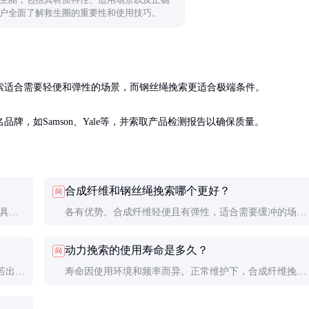
户全面了解救生圈的重要性和使用技巧。
索适合需要轻便和弹性的场景，而钢丝绳挽索更适合极端条件。

牌，如Samson、Yale等，并索取产品检测报告以确保质量。
合成纤维和钢丝绳挽索哪个更好？
问
。具体
各有优势。合成纤维轻便且有弹性，适合需要缓冲的场
全余
景；钢丝绳强度高且耐磨损，适合极端环境。根据具体需
动力挽索的使用寿命是多久？
问
求选择。
若出现
寿命因使用环境和频率而异。正常维护下，合成纤维挽索
上断丝
可用3-5年，钢丝绳挽索可用5-10年。定期检查是关键。