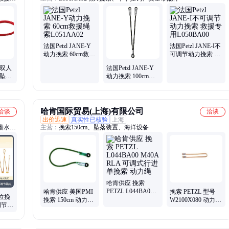
降器、
法国Petzl JANE-Y
法国Petzl JANE-I不
动力挽索 60cm救援
可调节动力挽索 救
绳索L051AA02
援专用L050BA00
 双人
法国Petzl JANE-Y
防坠落
动力挽索 100cm攀
型下降
索救援绳高空作业
哈肯国际贸易(上海)有限公司
洽谈
洽谈
出价迅速
真实性已核验
上海
潜水
主营：
挽索150cm、坠落装置、海洋设备
带环、
、船用
哈肯供应 挽索
PETZL L044BA00
哈肯供应 美国PMI
挽索 PETZL 型号
位挽
M40A RLA 可调式
挽索 150cm 动力绳
W2100X080 动力绳
调节锚
行进单挽索 动力绳
制作 L052AA08
良好缓冲 缝合终端
备5米
L052EA00
多用途