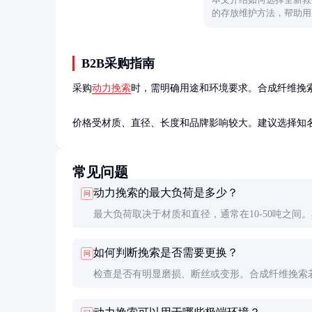
的存放维护方法，帮助用
B2B采购指南
采购
动力挽索
时，需明确用途和环境要求。合成纤维挽
价格受材质、直径、长度和品牌影响较大。建议选择知名品
常见问题
动力挽索的最大负荷是多少？
问
最大负荷取决于材质和直径，通常在10-50吨之间
数值需参考产品说明书，使用时建议保留20%的安
如何判断挽索是否需要更换？
问
量。
检查是否有明显磨损、断丝或变形。合成纤维挽索
硬化或变色，可能已老化；钢丝绳挽索若有10%以