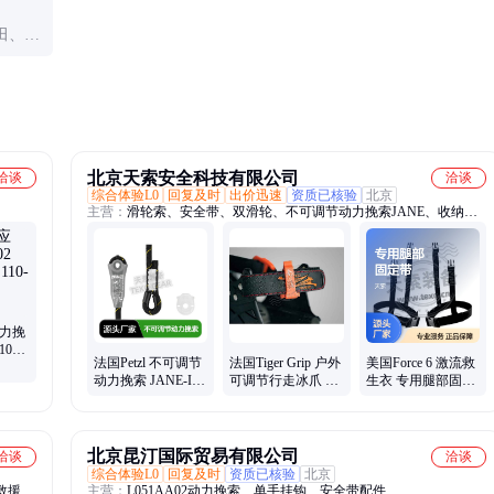
田、矿
。
北京天索安全科技有限公司
洽谈
洽谈
综合体验L0
回复及时
出价迅速
资质已核验
北京
主营：
滑轮索、安全带、双滑轮、不可调节动力挽索JANE、收纳
包、铝合金、装备包、提拉套组、救援设备、移动侧板、缓冲肩带、
山岳救援、攀索绳索、万向滑轮、滑轮安全钩、三角救助带、可调节
连接桥、单向制停滑轮、缆车救援滑轮、高可视度背心、救援包裹担
架、单滑轮固定侧板
动力挽
107
法国Petzl 不可调节
法国Tiger Grip 户外
美国Force 6 激流救
E4
动力挽索 JANE-I
可调节行走冰爪 应
生衣 专用腿部固定
攀索救援绳索作业
急救援必备
带 安全可靠Leg
山岳
Strap
北京昆汀国际贸易有限公司
洽谈
洽谈
综合体验L0
回复及时
资质已核验
北京
救援支
主营：
L051AA02动力挽索、单手挂钩、安全带配件