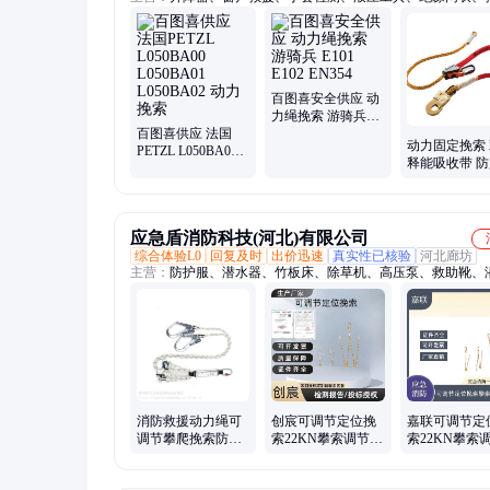
架、自动升降、电动小飞人、电动上升器、不锈钢大滑轮、下
镜像滑轮、复杂地形三脚架、电动收卷装置
百图喜安全供应 动
力绳挽索 游骑兵
百图喜供应 法国
E101 E102 EN354
动力固定挽索
PETZL L050BA00
释能吸收带 
L050BA01
安全带 救援
L050BA02 动力挽
器
索
应急盾消防科技(河北)有限公司
综合体验L0
回复及时
出价迅速
真实性已核验
河北廊坊
主营：
防护服、潜水器、竹板床、除草机、高压泵、救助靴、
灯、灭火鞋、漂流船、剪断机、救生衣、应急灯、照明灯、扁
起重机、救生杆、上升器、救援绳、扁水壶、打草机、消火栓
垫、运输袋、汽油箱、测距仪
消防救援动力绳可
创宸可调节定位挽
嘉联可调节定
调节攀爬挽索防坠
索22KN攀索调节锚
索22KN攀索
落保险带速降救生
点登山攀岩装备5米
点登山攀岩装
保护器
动力绳
动力绳