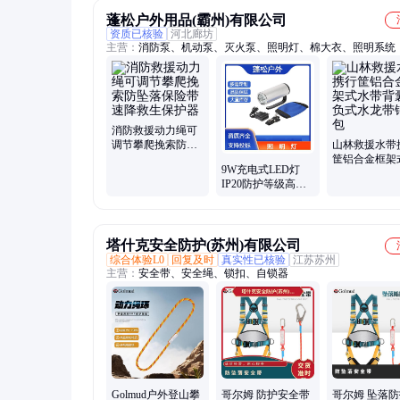
蓬松户外用品(霸州)有限公司
资质已核验
河北廊坊
主营：
消防泵、机动泵、灭火泵、照明灯、棉大衣、照明系统
消防救援动力绳可
调节攀爬挽索防坠
山林救援水带
落保险带速降救生
筐铝合金框架
9W充电式LED灯
保护器
带背囊背负式
IP20防护等级高亮
带铺设包
度灯防汛救灾手提
式巡逻灯
塔什克安全防护(苏州)有限公司
综合体验L0
回复及时
真实性已核验
江苏苏州
主营：
安全带、安全绳、锁扣、自锁器
Golmud户外登山攀
哥尔姆 防护安全带
哥尔姆 坠落