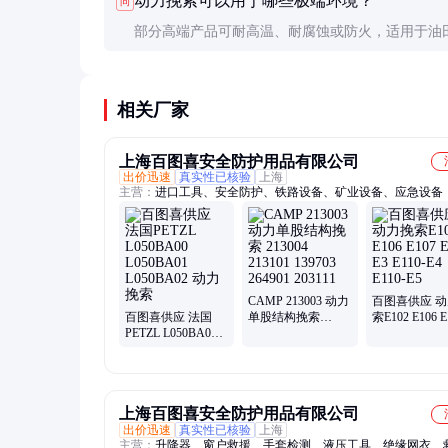
动力挽索可以用于哪些极端环境？
问
需立即更换。
部分高端产品可耐高温、耐腐蚀或防火，适用于油
山等极端环境。选购时需确认产品的特殊性能指标
相关厂家
上海百图喜安全防护用品有限公司
出价迅速
真实性已核验
上海
主营：
进口工具、安全防护、铁路设备、矿业设备、应急设备
CAMP 213003 动力
百图喜供应 
百图喜供应 法国
单股结构挽索
索E102 E106 E
PETZL L050BA00
213004 213101
E110-E3 E110-
L050BA01
139703 264901
E110-E5
L050BA02 动力挽
203111
索
上海百图喜安全防护用品有限公司
出价迅速
真实性已核验
上海
主营：
升降器、窗户救援、手套检测、液压工具、绝缘网衣、