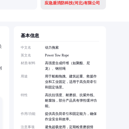
应急盾消防科技(河北)有限公司
基本信息
关
中文名
动力挽索
英文名
Power Tow Rope
材质/材料
高强度合成纤维（如聚酯、尼
则
龙）、钢丝绳
用途
用于船舶拖拽、建筑起重、救援作
业和工业固定，适用于高负荷牵引
和固定场景。
特性
高抗拉强度、耐磨损、抗紫外线、
耐腐蚀，部分产品具有弹性缓冲功
能。
作用/功能
提供高负荷牵引和固定能力，确保
作业安全和效率。
注意事项
避免超载使用，定期检查磨损情