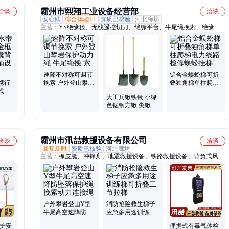
霸州市熙翔工业设备经营部
洽谈
洽谈
安心购
综合体验L1
资质已核验
河北廊坊
主营：
YS绝缘毯、无线遥控切刀、绝缘平台、牛尾绳挽索、绝缘锁
杆、导线遮蔽罩
速降不对称可调节
铝合金蜈蚣梯可折
携行
挽索 户外登山攀岩
叠独角梯单柱爬梯
式水
保护动力绳 牛尾绳
电力线路检修蜈蚣
大工兵锹铁锹 小绿
水龙
挽 索
挂梯
色锰钢方锹 尖锹 抗
洪救援 防汛应急 木
柄锹军
霸州市汛喆救援设备有限公司
洽谈
洽谈
回复及时
资质已核验
河北廊坊
主营：
橡皮艇、冲锋舟、地震救援设备、铁路救援设备、背负式风力
灭火机、油锯、手提式强光照明灯、棉大衣、一级防化服、消防隔热
服、激流救生衣、水上救援飞翼、高压细水雾、水上救援机器人、消
防救援飞翼、救生圈、隔热防护服、高温隔热服、重型防化服、防化
服、棉服、防寒服、照明灯、强光照明灯、风力灭火机
户外攀岩登山Y型
消防抢险救生梯子
牛尾高空速降防坠
应急多用途训练梯
落保护绳挽索动力
可折叠二节拉梯
防护安
便携式有毒气体检
连接绳