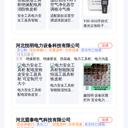
棒、打标机、裁剪机、研磨机、压铆机、小型装载机、洗消剂、
防爆风机
安全工具电力安
适配新款后置空
全工器具智能除
调滤清器滤芯后
Y09-3016手持式
湿工具柜绝缘配
排VAPS空气净化
激光尘埃粒子计
电房消防铁皮柜
器空调格冷气格
数器 落尘仪浮游
菌采样器 风量仪
河北悦明电力设备科技有限公司
洽谈
安心购
综合体验L1
回复及时
出价迅速
真实性已核验
河北石家庄
主营：
绝缘胶垫、绝缘胶皮、防鼠板、电力工具柜、电力沟盖
板、警示牌、橡胶板、挡鼠板、围栏网、警示桩、警示桶、防撞
桶、标示牌、绝缘护栏、绝缘梯、绝缘凳、高压接地线、令克
棒、挡水板、沙袋、拉线护套、防护桶、电缆支架、警示带、防
静电橡胶板
电力安全工具柜
电力安全工具柜
智能除湿恒温工
配电室铁皮安全
器具柜铁皮柜
鑫悦明 设备区围
工器具柜 可定制
栏外 安全电力标
尺寸大小
识牌 在此工作
河北盟泰电气科技有限公司
洽谈
综合体验L0
真实工厂
回复及时
出价迅速
真实性已核验