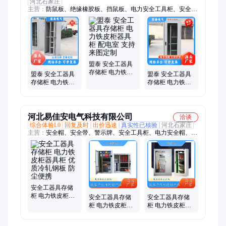
河北石家庄
主营：
防鼠板、绝缘橡胶板、挡鼠板、电力安全工具柜、安全工
具柜、安全帽存放柜、电力工具柜、挡水板、防汛挡水板、接地
软铜线、铝合金挡鼠板、地下室防鼠板、防汛板、警示牌、警示
带、安全帽、伸缩隔离带、不锈钢挡水板、防洪挡水门板、不锈
钢挡鼠板、绝缘胶垫、绝缘梯、绝缘凳、玻璃钢变压器围栏、绝
缘脚手架
盟泰 安全工器具
存储柜 电力铁皮
盟泰 安全工器具
盟泰 安全工器具
柜器具柜 配电室
存储柜 电力铁皮
存储柜 电力铁皮
支持来图定制
柜器具柜 冷轧钢
柜器具柜 承重能
板称重能力强
力强不易磨损
河北易佳安电气科技有限公司
洽谈
综合体验L0
回复及时
出价迅速
真实性已核验
河北石家庄
主营：
安全帽、安全带、警示牌、安全工具柜、电力安全帽、绝
缘胶板、安全围网、反光袖标、安全头盔、防汛沙袋、反光背
心、安全围栏、反光马甲、挡鼠板、伸缩围栏、绝缘直梯、不锈
钢挡鼠板、铝合金挡鼠板、防汛挡水板、五点式安全带、反光腰
带、绝缘梯、环卫工马甲、挡水板
安全工器具存储
柜 电力铁皮柜器
安全工器具存储
安全工器具存储
具柜 优质冷轧钢
柜 电力铁皮柜器
柜 电力铁皮柜器
板 防尘便携
具柜 采用钢化玻
具柜 采用钢化玻
璃 防尘便携
璃 支持定制