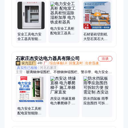
脚手架、装载机电子秤、机械抓手、砌筑升降平台、光伏板升降
机、内撑吊具、混凝土振动棒、打标机、研磨机、裁切机、平移
门电机、超市防盗门、磨片磨头、滑移机、消防机器人、农业打
药机、履带底盘、消防器材
电力安全工具柜
配电室工器具柜
石材瓷砖切割机
安全工具电力安
恒温除湿柜加厚
大型石英石大理
全工器具智能除
电力铁皮柜器具
石磨边开槽机全
湿工具柜绝缘配
自动岩板倒角机
电房消防铁皮柜
石家庄杰安达电力器具有限公司
洽谈
4年
厂
综合体验L0
回复及时
出价迅速
真实性已核验
河北石家庄
主营：
玻璃钢伸缩围栏、不锈钢伸缩围栏、警示带、电力安全工
具柜、电力安全围网、电力施工警示带、绝缘胶垫、安全帽、高
压验电器、防汛挡板、标志桩、挡鼠板、绝缘操作杆、标示牌、
不锈钢地桩、预埋式绝缘伸缩地桩、绝缘地桩网杆、绝缘伸缩
带、玻璃钢绝缘伸缩警示带、变压器围栏、个人保安线、令克
棒、防撞桶、救援钩、支架
杰安达 绝缘直梯
防水挡鼠板 雨季
电力攀爬梯子 施
应急围挡 可拆卸
工单梯 厂家直发
方便 按需定制 杰
电力安全工具柜
安达
配电室智能除湿
绝缘工器具柜接
地线柜铁皮柜子
加厚