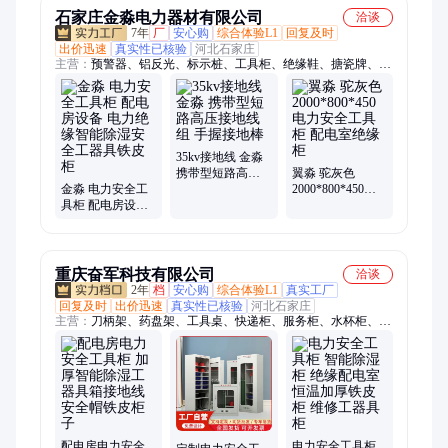
石家庄金淼电力器材有限公司
洽谈
7年
厂
安心购
综合体验L1
回复及时
出价迅速
真实性已核验
河北石家庄
主营：
预警器、铝反光、标示桩、工具柜、绝缘鞋、搪瓷牌、警
示牌、接地线、铝合金、标志牌、绝缘垫、玻璃钢、挡鼠板、绝
缘梯、安全帽、安全带、保安线、指示牌、绝缘靴、验电器、配
电室、测高杆、标示牌、驱鸟器、标志桩
35kv接地线 金淼
携带型短路高压
翼淼 驼灰色
金淼 电力安全工
接地线组 手握接
2000*800*450电
具柜 配电房设备
地棒
力安全工具柜 配
电力绝缘智能除
电室绝缘柜
湿安全工器具铁
皮柜
重庆奋军科技有限公司
洽谈
2年
档
安心购
综合体验L1
真实工厂
回复及时
出价迅速
真实性已核验
河北石家庄
主营：
刀柄架、药盘架、工具桌、快递柜、服务柜、水杯柜、手
机柜、餐具柜、防磁柜、共享柜、文件柜、零件柜、课桌椅、行
军床、小推车、主播台、上下床、安全帽、儿童床、洗手盆、存
放架、垃圾桶、高架床、学习桌、操作台
配电房电力安全
电力安全工具柜