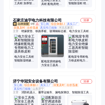
定制电力安全工
工具柜 加厚智能
智能除湿柜 绝缘
具柜 配电房绝缘
除湿工器具箱接
配电室恒温加厚
工器具柜 智能控
地线 安全帽铁皮
铁皮柜 维修工器
温除湿工具铁皮
柜子
具柜
柜
石家庄迪宇电力科技有限公司
洽谈
6年
品
安心购
综合体验L1
真实工厂
回复及时
出价迅速
真实性已核验
河北石家庄
主营：
绝缘胶垫、铁路界桩、玻璃钢标志桩、电力安全工具柜、
配电室绝缘胶垫、绝缘胶板、绝缘橡胶板、橡胶地垫、氟橡胶
板、EPDM三元乙丙橡胶、安全标志桩、水泥标志桩、水泥标志
牌、安全标志牌、玻璃钢警示桩、地埋警示桩、10kv绝缘胶垫、
玻璃钢绝缘梯、25kv绝缘胶垫、高压接地棒、绝缘梯、出口绝缘
胶垫、5mm绝缘胶垫、环保绝缘胶垫、可伸缩鱼竿梯、耐酸碱橡
胶板
电力安全工具柜
配电室专用柜电
智能除湿绝缘柜
力铁皮柜电力安
配电室房绝缘电
配电房专用柜电
全绝缘工器具柜
力安全工器具五
力工器具铁皮柜
智能除湿柜
金工具箱铁皮柜
智能恒温除湿工
具柜
济宁华冠安全设备有限公司
洽谈
安心购
综合体验L1
真实工厂
回复及时
出价迅速
真实性已核验
山东济宁
主营：
消防机器人、履带运输车、漏电探测仪、智能除湿工具
柜、巡检机器人、消防箱、消防服、破拆工具组、干粉灭火器、
打药喷雾机、传感器、电磁阀、保护器、电动脚手架、装载机电
子秤、砌筑升降平台、光伏板升降机、内撑吊具、混凝土振动