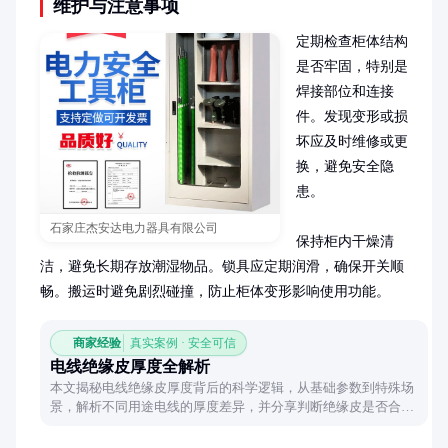
维护与注意事项
定期检查柜体结构
是否牢固，特别是
焊接部位和连接
件。发现变形或损
坏应及时维修或更
换，避免安全隐
患。

石家庄杰安达电力器具有限公司
保持柜内干燥清
洁，避免长期存放潮湿物品。锁具应定期润滑，确保开关顺
畅。搬运时避免剧烈碰撞，防止柜体变形影响使用功能。
商家经验
真实案例 · 安全可信
电线绝缘皮厚度全解析
本文揭秘电线绝缘皮厚度背后的科学逻辑，从基础参数到特殊场
景，解析不同用途电线的厚度差异，并分享判断绝缘皮是否合格
的实用技巧。