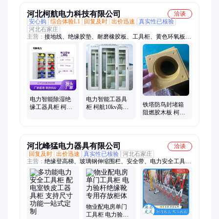
河北柯航电力科技有限公司
洽谈
安心购
综合体验L1
回复及时
出价迅速
真实性已核验
河北石家庄
主营：
接地线、绝缘胶垫、耐磨橡胶板、工具柜、黄色环氧板、
绝缘橡胶垫、铝合金挡水板、防鸟挡板、防鸟封堵箱、防鸟刺、
驱鸟器、环氧树脂板、防汛挡板、电木板、电缆支架、frp垫块、
标志桩、防鸟罩、绝缘梯、绝缘凳、杆顶绝缘隔板、绝缘操作
杆、围栏
电力智能除湿绝
电力智能工器具
铁塔防鸟封堵箱
缘工器具柜 柯航
柜 柯航10kv高压
阻燃胶木板 柯航
接地线铁皮柜子
绝缘安全帽铁皮
环氧板树脂层压
柜
板
河北峰猛电力器具有限公司
洽谈
回复及时
出价迅速
真实性已核验
河北石家庄
主营：
绝缘登高梯、玻璃钢伸缩围栏、安全带、电力安全工具
柜、电力标识牌、安全工具柜、安全帽、标识标牌、挡水板、挡
鼠板、防汛沙包、绝缘凳、绝缘胶垫、绝缘升降平台、接地线接
地棒
物业配电房单门
工具柜 电力验杆