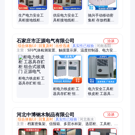
生产电力安全工
供应电力安全工
驰兴手动移动密
具柜接地线柜铁
具柜接地线柜铁
集柜 存放档案柜
皮工器具柜 款式
皮工器具柜 美观
办公文件柜 优质
齐全
耐用
商家
石家庄市正源电气有限公司
洽谈
综合体验L0
回复及时
出价迅速
真实性已核验
河南洛阳
主营：
SF6气体检测装置、触摸显示屏、温度控制器、电力安全
柜、智能安全柜、显示屏工具柜、电力安全工具柜、电力智能电
力工具柜、智能工具柜、开关柜温湿度控制器、sf6气体监测仪
器、配电室SF6气体泄漏、六氟化硫气检测仪、SF6在线监测系
统、sf6监测装置、定量SF6气体泄漏报、报警装置、sf6气体检漏
测试仪、sf6检漏仪、SF6气体检测仪、六氟化硫气体报警器、六
柜电力铁皮柜 工
氟化硫报警器、sf6气体监测装置
器具存贮柜 组合
式玻璃门 正源电
柜电力铁皮柜 工
电力安全工具柜
气
器具存贮柜 恒温
铁皮柜 工器具存
恒湿功能 正源电
贮柜 组合式玻璃
气
门 正源电气
河北中博钢木制品有限公司
洽谈
综合体验L0
回复及时
真实性已核验
河北衡水
主营：
档案密集架、信报箱、多层水杯架、选层柜、工具柜、回
转柜、文件柜、智慧书柜、自助阅读柜、水杯存放柜、智能枪弹
柜、智能保管柜、武器装备柜、铁皮资料柜、智能图书柜、档案