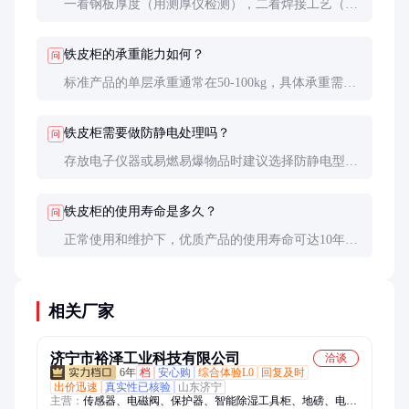
一看钢板厚度（用测厚仪检测），二看焊接工艺（焊
缝应平整均匀），三看表面处理（喷涂应均匀无流
挂），四试锁具（开关应顺畅无卡涩）。
铁皮柜的承重能力如何？
问
标准产品的单层承重通常在50-100kg，具体承重需查
看产品说明书。超重使用会导致隔板变形，影响使用
寿命。
铁皮柜需要做防静电处理吗？
问
存放电子仪器或易燃易爆物品时建议选择防静电型，
普通工器具存储可不做特殊要求。
铁皮柜的使用寿命是多久？
问
正常使用和维护下，优质产品的使用寿命可达10年以
上。环境恶劣或使用不当会缩短寿命。
相关厂家
济宁市裕泽工业科技有限公司
洽谈
6年
档
安心购
综合体验L0
回复及时
出价迅速
真实性已核验
山东济宁
主营：
传感器、电磁阀、保护器、智能除湿工具柜、地磅、电动