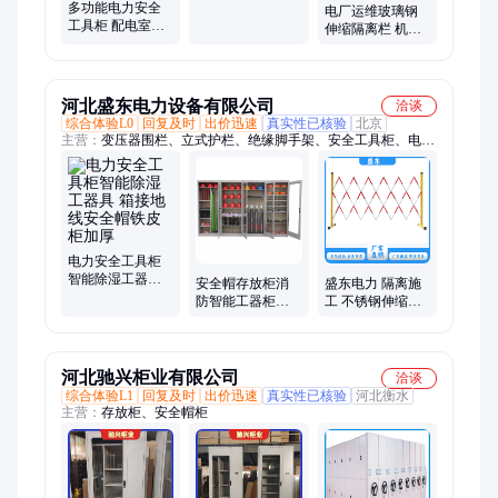
多功能电力安全
绝缘靴专用存放
电厂运维玻璃钢
工具柜 配电室铁
柜体
伸缩隔离栏 机组
皮工器具柜 支持
检修作业范围划
尺寸功能一站式
定绝缘防护围挡
定制
河北盛东电力设备有限公司
洽谈
综合体验L0
回复及时
出价迅速
真实性已核验
北京
主营：
变压器围栏、立式护栏、绝缘脚手架、安全工具柜、电力
安全智能柜、绝缘工具柜、玻璃钢固定式围栏、铁马护栏、绝缘
橡胶垫、管式伸缩围栏、绝缘伸缩鱼竿梯、消防安全标志牌、警
示牌、反光马甲工作服、高压接地线、安全标识牌、防汛挡水
板、不锈钢伸缩隔离带、折叠人字梯
电力安全工具柜
智能除湿工器具
安全帽存放柜消
盛东电力 隔离施
箱接地线安全帽
防智能工器柜绝
工 不锈钢伸缩围
铁皮柜加厚
缘 铁皮器具柜电
栏 可移动折叠 工
力安全工具柜
厂定制
河北驰兴柜业有限公司
洽谈
综合体验L1
回复及时
出价迅速
真实性已核验
河北衡水
主营：
存放柜、安全帽柜