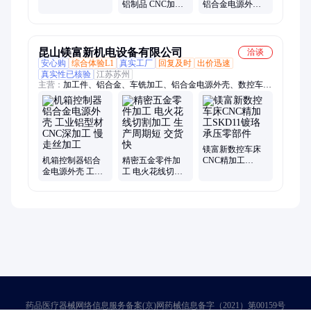
关壳 CNC加工机
铝制品 CNC加工
铝合金电源外壳
箱外壳
开模定制铝合金
工业铝型材CNC
电源外壳
深加工欢迎联系
昆山镁富新机电设备有限公司
洽谈
安心购
综合体验L1
真实工厂
回复及时
出价迅速
真实性已核验
江苏苏州
主营：
加工件、铝合金、车铣加工、铝合金电源外壳、数控车
床、模具钢零件、末端板加工、cnc零件加工、cnc加工中心、精
密五金零件、加工零件立柱、五金零件加工、进胶口过滤嘴、非
标五金配件、精密机械零件、自动车床加工、cnc精密零部件、
加工抛光镜面板、不锈钢防护罩盘
镁富新数控车床
机箱控制器铝合
精密五金零件加
CNC精加工
金电源外壳 工业
工 电火花线切割
SKD11镀珞承压
铝型材CNC深加
加工 生产周期短
零部件
工 慢走丝加工
交货快
药品医疗器械网络信息服务备案(京)网药械信息备字（2021）第00159号