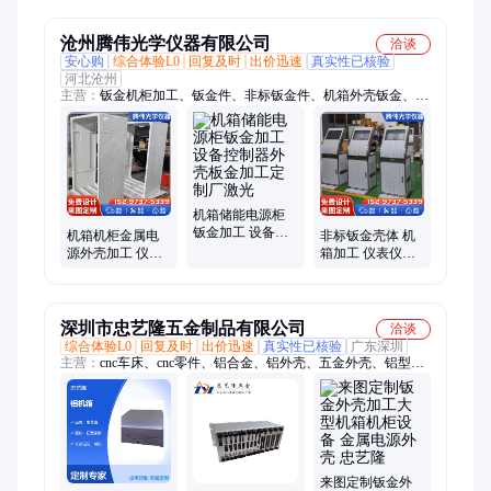
形铝材开槽定制
加工
沧州腾伟光学仪器有限公司
洽谈
安心购
综合体验L0
回复及时
出价迅速
真实性已核验
河北沧州
主营：
钣金机柜加工、钣金件、非标钣金件、机箱外壳钣金、钣
金机箱加工、机箱机柜外壳加工、钣金机箱机柜、定制机箱机柜
外壳、异形机箱机柜、各种设备外壳、钣金外壳制作、机箱钣金
加工、设备仪器外壳、不锈钢钣金外壳、电子机箱、新能源钣金
外壳、不锈钢钣金件、钣金加工、钣金加工制作、金属钣金加
工、不锈钢设备机柜、不锈钢配电柜、电子机柜钣金加工、机柜
钣金制作、充电桩钣金
机箱储能电源柜
钣金加工 设备控
机箱机柜金属电
非标钣金壳体 机
制器外壳板金加
源外壳加工 仪器
箱加工 仪表仪器
工定 制厂激光
外壳 折弯件钣金
机柜 不锈钢机箱
加工激光切割
外壳制作
深圳市忠艺隆五金制品有限公司
洽谈
综合体验L0
回复及时
出价迅速
真实性已核验
广东深圳
主营：
cnc车床、cnc零件、铝合金、铝外壳、五金外壳、铝型材
外壳、显示器外壳、工控机箱、铝机箱、钣金件外壳、机箱机
柜、cnc铝板、精密五金、铝材冲压件、腔体加工、铝型材壳
体、壳体加工、cnc加工件、钣金加工、钣金加工厂、散热器、
钣金零件加工、铝壳、钣金折弯加工、散热器厂家
来图定制钣金外