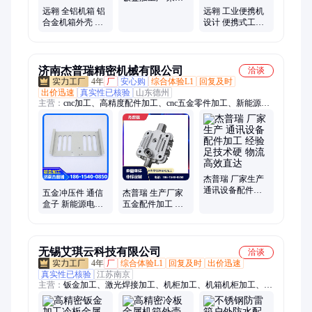
专属定制 精准适
远翱 全铝机箱 铝
远翱 工业便携机
配
合金机箱外壳 来
设计 便携式工业
图来样定制 精密
电脑 组装加工厂
CNC加工
济南杰普瑞精密机械有限公司
洽谈
4年
厂
安心购
综合体验L1
回复及时
出价迅速
真实性已核验
山东德州
主营：
cnc加工、高精度配件加工、cnc五金零件加工、新能源电
源盒、非标零件定制、车床配件加工、精密零件加工、车铣零件
加工、精密零部件加工、五金零部件加工、车铣复合零件加工、
数控车床加工件、cnc机加工、航天零部件加工、五金零件加
工、cnc零部件定制、cnc零部件加工、精密零件定制、机加工、
自动化零件加工、非标零部件加工、工程机械零部件加工、电子
元件零部件加工、cnc精密零部件定制、cnc精密零部件加工、齿
杰普瑞 厂家生产
通讯设备配件加
轮轴件加工
五金冲压件 通信
杰普瑞 生产厂家
工 经验足技术硬
盒子 新能源电源
五金配件加工 交
物流高效直达
盒机箱外壳 精密
期短效率快 规模
钣金加工
化生产成本低
无锡艾琪云科技有限公司
洽谈
4年
厂
综合体验L1
回复及时
出价迅速
真实性已核验
江苏南京
主营：
钣金加工、激光焊接加工、机柜加工、机箱机柜加工、机
箱外壳加工、激光焊接