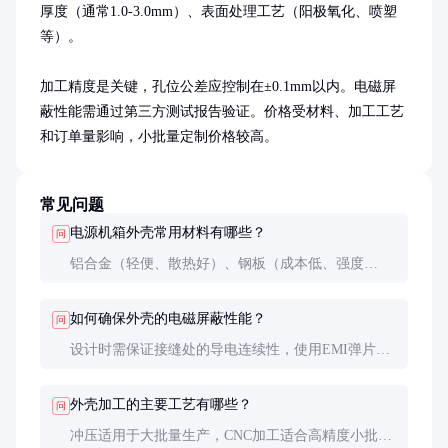
厚度（通常1.0-3.0mm）、表面处理工艺（阳极氧化、喷塑
等）。

加工精度是关键，孔位公差应控制在±0.1mm以内。电磁屏
蔽性能需通过第三方测试报告验证。价格受材料、加工工艺
和订单量影响，小批量定制价格较高。
常见问题
电源机箱外壳常用材料有哪些？
问
铝合金（轻便、散热好）、钢板（成本低、强度
高）、不锈钢（耐腐蚀、外观高档）是三种最常用材
料，具体选择取决于应用场景和预算。
如何确保外壳的电磁屏蔽性能？
问
设计时需保证接缝处的导电连续性，使用EMI弹片或
导电衬垫。材料选择导电性好的金属，表面处理避免
绝缘涂层。
外壳加工的主要工艺有哪些？
问
冲压适用于大批量生产，CNC加工适合高精度小批