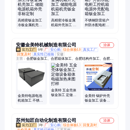
高精密钣金加工
高精密冷板金属
不锈钢防雷箱户
冷板金属机壳加
机箱外壳加工 储
外防水配电柜工
工 储能电源机箱
能电源机箱机壳
控机箱电源外壳
外壳非标定制
钣金加工
配电箱钣金加工
安徽金美特机械制造有限公司
洽谈
6年
厂
安心购
综合体验L0
真实工厂
回复及时
真实性已核验
安徽
主营：
合肥钣金加工、合肥箱体加工、合肥结构件加工、合肥机
箱加工、合肥外壳加工、机箱箱体、外壳定制、钣金机箱、不锈
钢外壳、非标小机箱、钣金件机箱、机箱加工、钣金机箱定制、
合肥激光切割加工、激光切割、不锈钢箱体、电池箱箱体、智能
垃圾箱、不锈钢钣金、钣金表面处理、机柜钣金设计、广告标识
钣金、激光切割加工、钣金加工、钣金设计
金美特 五金壳体
钣金加工 定做设
金美特电源电池
金美特 锅炉外壳
备箱体 电磁加热
机箱加工 不锈钢
钣金加工 设备外
来图打样
机柜箱体 外壳钣
壳设计 电暖器定
金设计定制
制壳体加工
苏州知匠自动化制造有限公司
洽谈
3年
厂
安心购
综合体验L3
回复及时
出价迅速
真实性已核验
江苏苏州