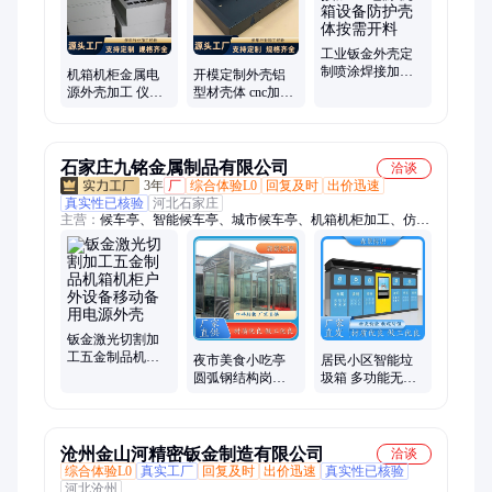
工业钣金外壳定
制喷涂焊接加工
机箱机柜金属电
开模定制外壳铝
电源机箱设备防
源外壳加工 仪器
型材壳体 cnc加工
护壳体按需开料
外壳 折弯件钣金
电源机箱 非标铝
加工激光切割
壳
石家庄九铭金属制品有限公司
洽谈
3年
厂
综合体验L0
回复及时
出价迅速
真实性已核验
河北石家庄
主营：
候车亭、智能候车亭、城市候车亭、机箱机柜加工、仿古
候车亭、景观廊架、金属廊架、精神堡垒、不锈钢廊架、地产标
牌、景区标牌、医院标牌、学校标牌、商场标牌、宣传栏、激光
切割、钣金加工、智能垃圾桶、景观小品、停车棚、岗亭、标识
标牌、花草牌、不锈钢加工、广告灯箱、旋转灯箱
钣金激光切割加
工五金制品机箱
夜市美食小吃亭
居民小区智能垃
机柜户外设备移
圆弧钢结构岗亭
圾箱 多功能无接
动备用电源外壳
隔热保温环保 个
触垃圾桶 加工定
性化定制 源头工
制 颜色可选
厂
沧州金山河精密钣金制造有限公司
洽谈
综合体验L0
真实工厂
回复及时
出价迅速
真实性已核验
河北沧州