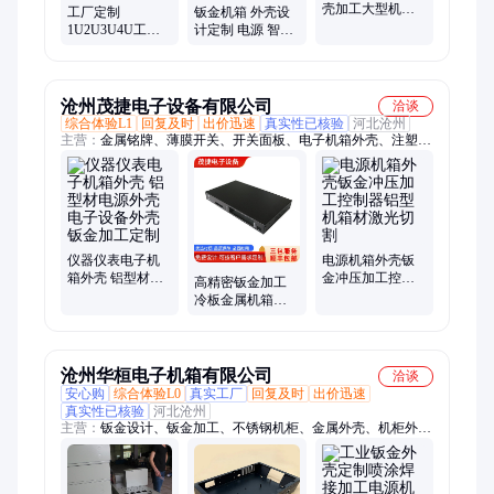
壳加工大型机箱
工厂定制
钣金机箱 外壳设
机柜设备 金属电
1U2U3U4U工控
计定制 电源 智能
源外壳 忠艺隆
电源服务器全铝
调光设备 精密钣
机箱钣金加工 铝
金加工
合金机箱外壳
沧州茂捷电子设备有限公司
洽谈
综合体验L1
回复及时
出价迅速
真实性已核验
河北沧州
主营：
金属铭牌、薄膜开关、开关面板、电子机箱外壳、注塑塑
料外壳、仪器外壳、触摸按键面贴、按键控制面贴、开模电子仪
表、电饭煲控制面板、不干胶面贴开关、亚克力定制面贴、电镀
膜工艺、金属铭牌定制、pc触摸按键贴膜、pc面贴薄膜按键面
板、pc夜光面贴定制、不干胶面贴定制、pc薄膜面贴、pc银浆控
制面板
仪器仪表电子机
电源机箱外壳钣
箱外壳 铝型材电
金冲压加工控制
高精密钣金加工
源外壳电子设备
器铝型机箱材激
冷板金属机箱外
外壳 钣金加工定
光切割
壳加工储能电源
制
机箱
沧州华桓电子机箱有限公司
洽谈
安心购
综合体验L0
真实工厂
回复及时
出价迅速
真实性已核验
河北沧州
主营：
钣金设计、钣金加工、不锈钢机柜、金属外壳、机柜外
壳、精密机箱、机箱机柜定制、快递柜外壳加工、定制金属机械