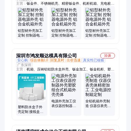
主营：
钣金件、不锈钢机壳、精密钣金件、机柜机箱、充电桩外
壳、钣金机箱、钣金外壳、钣金机箱加工、钣金外壳制作、设备
护罩、非标钣金件、医疗钣金机壳、配电箱、配电柜、折弯件、
钣金加工、机械设备钣金、钣金机柜、新能源钣金制作、控制柜
钣金、不锈钢钣金、钣金件加工、不锈钢钣金加工、钣金制作
件、钣金焊接
铝型材外壳加工
铝型材外壳加工
铝型材外壳加工
定制 控制器电源
定制 控制器电源
定制 控制器电源
外壳 铝合金机箱
外壳 铝合金机箱
外壳 铝合金机箱
外壳
外壳
外壳
深圳市鸿发顺达模具有限公司
洽谈
安心购
综合体验L0
回复及时
出价迅速
真实性已核验
广东深圳
主营：
机箱、压铸铝铝防水盒外壳、钣金加工、钣金机柜、塑胶
防水盒
电源外壳加工仪
全铝机箱外壳制
表仪器控制器外
造 仪器仪表壳体
塑料防水盒子外
壳塑胶组合式机
精密加工 工业电
壳定制 接线盒仪
箱外壳壳体
源控制箱定制
器机箱壳体加工
户外电源配电箱