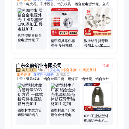
主营：
电火花、车床设备、钻孔模具、铝合金电源外壳、立式机
床、数控机床、复杂零件、液压油割机、高速机加工中心、高精
密电极、高精密零件加工、精密摆线轮加工、精密齿轮加工、车
床精密零件、车铣精密零件放电加工、模具零件、精密模具零件
加工、冲压模具加工、高精密车铣复合加工、高精密车床零件加
工
机箱控制器铝合
金电源外壳 工业
精密模具零件标
数控铝件折弯焊
铝型材CNC深加
准件 多种规格均
接加工 cnc加工机
工 慢走丝加工
可定制 源头厂家
械五金配件 慢走
丝加工
广东金前铝业有限公司
洽谈
5年
厂
安心购
综合体验L1
回复及时
出价迅速
真实性已核验
海南海口
主营：
装饰线条、铝合金垭口套、铝灯罩、铝外壳、铝合金外
壳、工业铝材、工业铝型材、铝型材、异形铝型材、铝散热器、
铝型材加工、踢脚线、铝灯柱、铝方管、散热铝材、铝型材散热
器、铝型材开模定制、电机壳铝材、铝材开模定制、铝合金防洪
板、铝合金防汛板、无框栏杆、玻璃栏杆、铝合金散热器、铲齿
型散热器
铝型材木纹方管
铝型材生产厂家
烤漆6063铝方通
铝合金外壳电源
6061工业铝型材
一体式折弯件电
机箱壳体挤压异
电源铝合金机箱
源机箱外壳加工
型铝材加工定制
外壳氧化喷砂 异