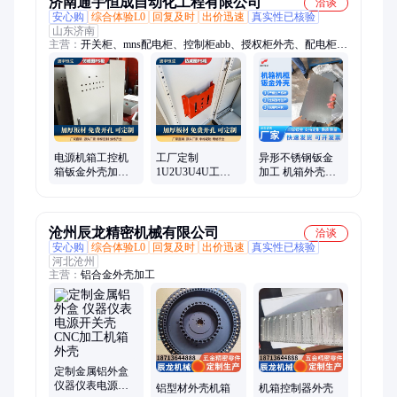
济南通宇恒成自动化工程有限公司
洽谈
安心购
综合体验L0
回复及时
出价迅速
真实性已核验
山东济南
主营：
开关柜、mns配电柜、控制柜abb、授权柜外壳、配电柜电
源、外壳不锈钢、机柜机箱定制、机箱钣金定制、机箱外壳钣
金、机箱机柜钣金、无功补偿柜、授权柜钣金、低压抽屉柜、授
权柜配电柜、配电箱自控柜、成套配电柜来、单开门配电柜、柜
配电柜定制、数控刨槽定制、低压成套开关、高低压配电柜、钣
金加工、激光加工、电气成套、XL21柜
电源机箱工控机
工厂定制
异形不锈钢钣金
箱钣金外壳加工
1U2U3U4U工控
加工 机箱外壳金
数控冲压折弯加
电源服务器全铝
属电源壳 机械配
工 耐腐蚀耐候
机箱钣金加工 铝
件非标定制
合金机箱外壳
沧州辰龙精密机械有限公司
洽谈
安心购
综合体验L0
回复及时
出价迅速
真实性已核验
河北沧州
主营：
铝合金外壳加工
定制金属铝外盒
仪器仪表电源开
铝型材外壳机箱
机箱控制器外壳