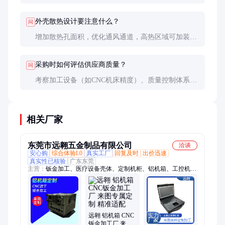
量，折弯用于成型，焊接用于连接。表面处理包括阳
极氧化、喷塑、电镀等。
外壳散热设计要注意什么？
问
增加散热孔面积，优化通风通道，高热区域可加装散
热片。同时需平衡散热与防尘防水的需求。
采购时如何评估供应商质量？
问
考察加工设备（如CNC机床精度）、质量控制体系
（如ISO认证）、样品实测（尺寸、表面处理）、过
往案例（同行业经验）。
相关厂家
东莞市远翱五金制品有限公司
洽谈
安心购
综合体验L0
真实工厂
回复及时
出价迅速
真实性已核验
广东东莞
主营：
钣金加工、医疗设备壳体、定制机柜、铝机箱、工控机
箱、钣金机箱、工控机箱定制、机箱机壳钣金加工、钣金CNC机
箱、仪器设备外壳、便携机箱、钣金铝机箱、铝型材机箱、仪器
外壳定制、铝机箱定制、仪器外壳加工、钣金外壳加工、便携机
箱定制、钣金设备外壳、自助终端机柜、ABS壳体加工、钣金机
柜、钣金机壳、工控箱、终端机柜
远翱 铝机箱 CNC
钣金加工厂 来图