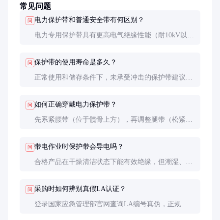
常见问题
电力保护带和普通安全带有何区别？
问
电力专用保护带具有更高电气绝缘性能（耐10kV以上
电压），金属部件防静电处理，且整体设计更注重防
设备刮伤，符合电力行业特殊安全标准。
保护带的使用寿命是多久？
问
正常使用和储存条件下，未承受冲击的保护带建议2
年更换。若发现织带硬化、褪色或金属件锈蚀，应立
即停用。承受过坠落冲击的必须报废。
如何正确穿戴电力保护带？
问
先系紧腰带（位于髋骨上方），再调整腿带（松紧以
插入手掌为宜），最后连接安全绳。所有织带必须平
整无扭曲，D型环位于后背正中位置。
带电作业时保护带会导电吗？
问
合格产品在干燥清洁状态下能有效绝缘，但潮湿、污
染或破损会降低绝缘性能。等电位作业必须配合屏蔽
服使用，且作业前需用验电器测试保护带绝缘状态。
采购时如何辨别真假LA认证？
问
登录国家应急管理部官网查询LA编号真伪，正规产
品铭牌应包含厂家信息、生产日期、标准号、LA编