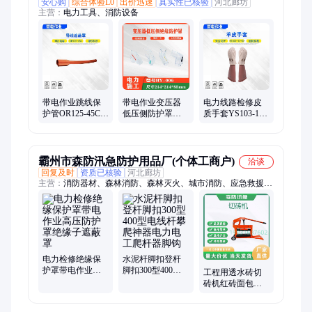
安心购
综合体验L0
出价迅速
真实性已核验
河北廊坊
主营：
电力工具、消防设备
带电作业跳线保
带电作业变压器
电力线路检修皮
护管OR125-45C导
低压侧防护罩电
质手套YS103-12-
线遮蔽罩电力检
力检修直通拐角
02羊皮手套带电
修轻型绝缘罩
型透明绝缘保护
作业皮革保护手
罩
套
霸州市森防汛急防护用品厂(个体工商户)
洽谈
回复及时
资质已核验
河北廊坊
主营：
消防器材、森林消防、森林灭火、城市消防、应急救援、
应急消防、防火器材、破拆工具、防汛救灾、消防水泵、抗震救
援、消防破拆、抢险救援、消防救援、应急救灾、抗洪抢险、民
政救灾、民政救援、水域救援、灭火防护、消防泵、风力灭火
机、个人护具、消防服、重型水泵
电力检修绝缘保
水泥杆脚扣登杆
护罩带电作业高
脚扣300型400型
工程用透水砖切
压防护罩绝缘子
电线杆攀爬神器
砖机红砖面包砖
遮蔽罩
电力电工爬杆器
马路砖水泥砖切
脚钩
断机加厚锰钢刀