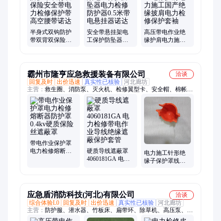
罩、绝缘挡板、绝缘锁杆、电缆支架、蚕丝绳、绝缘工具套装、
绝缘子卡具、消防泵、灭火水枪
半身式双钩防护
安全带悬挂架电
高压带电作业绝
带双背双保险安
工保护防坠器电
缘护肩电力施工
全带电力检修保
力检修防护器0.5
国产绝缘披肩电
护带高空腰带诺
米带电悬挂器诺
力检修保护套袖
达
达
霸州市隆亨应急救援装备有限公司
洽谈
回复及时
出价迅速
真实性已核验
河北廊坊
主营：
救生圈、消防泵、灭火机、检修翼型卡、安全帽、棉帐
篷、防寒服、收纳包、折叠桌凳、防洪子堤、折叠桌椅、遥控扳
手、智能平台、破拆工具、电缆接头、抽绳式沙袋、救灾铝合
金、灭火单级泵、移动堵漏机、防汛挡水板、救灾竹板床、漏电
检测仪、铝合金桌凳、导线更换器、夜间照明灯
带电作业保护罩
电力检修熔断器
硬质导线遮蔽罩
电力施工针形绝
防护罩0.4kv硬质
4060181GA 电力
缘子保护罩线路
保险丝遮蔽罩
检修带电作业导
检修针型绝缘罩
线绝缘遮蔽保护
带电作业遮蔽罩
套管
应急盾消防科技(河北)有限公司
洽谈
综合体验L0
回复及时
出价迅速
真实性已核验
河北廊坊
主营：
防护服、潜水器、竹板床、扁带环、除草机、高压泵、救
助靴、潜水灯、灭火鞋、漂流船、剪断机、救生衣、应急灯、照