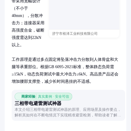
带采用宽幅设计
（不小于
40mm），分散冲
击力；连接器采用
高强度合金，破断
济宁市裕泽工业科技有限公司
强度需达到22kN
以上。

工作原理是通过多点固定将坠落冲击力分散到人体骨盆和大
腿等承重部位。根据GB 6095-2021标准，整体静态负荷需
≥15kN，动态负荷测试中最大冲击力≤6kN。高品质产品还会
增加腰部支撑垫，减少长时间悬挂的不适感。
商家经验
真实案例 · 安全可信
三相带电避雷测试神器
本文介绍三相带电避雷测试神器的原理、应用场景及操作要点，
解析其如何在不断电情况下实现精准避雷检测，帮助读者了解这
一电力维护领域的创新工具。