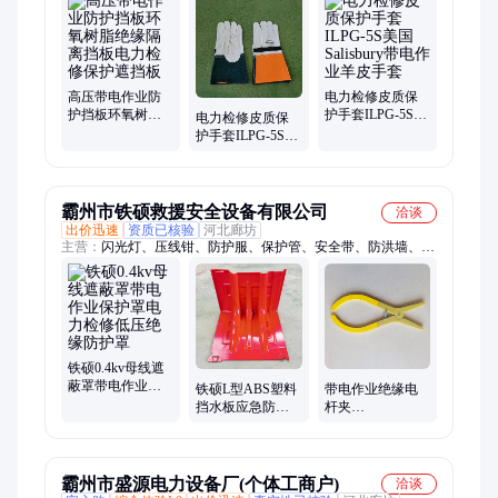
明灯、起重机、救生杆、上升器、救援绳、扁水壶、打草机、消
火栓、船用垫、运输袋、汽油箱、测距仪
高压带电作业防
电力检修皮质保
护挡板环氧树脂
护手套ILPG-5S美
电力检修皮质保
绝缘隔离挡板电
国Salisbury带电作
护手套ILPG-5S美
力检修保护遮挡
业羊皮手套
国Salisbury带电作
板
业羊皮手套
霸州市铁硕救援安全设备有限公司
洽谈
出价迅速
资质已核验
河北廊坊
主营：
闪光灯、压线钳、防护服、保护管、安全带、防洪墙、膨
胀袋、污水泵、灭火把、垃圾钳、竹板床、棉花被、课桌椅、遮
蔽管、空调被、救援泵、脚手架、检测尺、抛绳器、剥线钳、瓷
瓶罩、放线架、测温计、铝箔垫、绑线剪
铁硕0.4kv母线遮
蔽罩带电作业保
铁硕L型ABS塑料
带电作业绝缘电
护罩电力检修低
挡水板应急防洪
杆夹
压绝缘防护罩
挡板可移动组合
240mm/300mm大
式防洪板
口径绝缘毯夹电
杆包毯固定夹
霸州市盛源电力设备厂(个体工商户)
洽谈