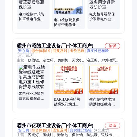
电力检修针式防
电力检修端部保
护罩带电作业绝
护罩带电作业线
电力检修硬质保
缘子遮蔽罩硬质
柱遮蔽罩多用途
护罩带电作业高
瓷瓶保护罩
避雷器防护罩
压防护罩线路施
工导线遮蔽罩
霸州市昭皓工业设备厂(个体工商户)
洽谈
安心购
综合体验L0
回复及时
出价迅速
真实性已核验
河北廊坊
主营：
砍伐锯、定位环、切割机、灭火机、液压剪、户外油泵、
锚固线夹、防护装备、灭火水枪、战术背心、防火保温毯、接触
线接头、液压千斤顶、配件铝合金、救援牵拉器、双耳连接器、
铁路接触线、鞍子接触网、户外训练服、消防破拆工具、快速接
头装置、液压救援顶杆、森林消防背心、明灯消防头盔、移动灭
火水泵
带电作业绝缘导
线遮蔽罩耐高压
BARHAR岜哈脚
生态便携拦水坝
防护管电力施工
踏绳双孔快速调
防洪救援截流围
检修保护导线软
节脚蹬带上升攀
堰城市街道车库
管
岩探洞绳索攀登
防汛应急挡水坝
装备
霸州市亿联工业设备厂(个体工商户)
洽谈
安心购
综合体验L0
回复及时
真实性已核验
河北廊坊
主营：
闪光灯、压线钳、游泳池、保护钩、防洪墙、弦线卡、防