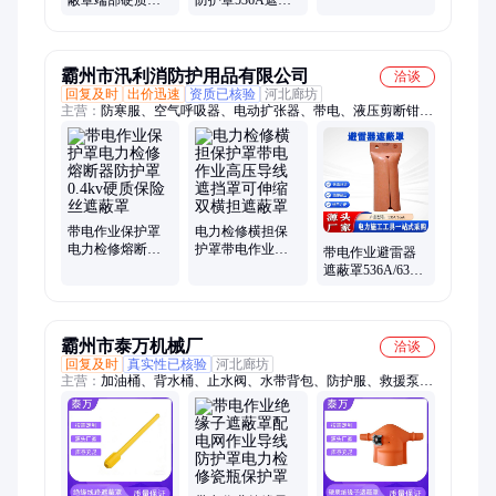
业羊皮手套
线保护罩电力检
罩电力检修端部
修横投标报告齐
保护罩
全
霸州市汛利消防护用品有限公司
洽谈
回复及时
出价迅速
资质已核验
河北廊坊
主营：
防寒服、空气呼吸器、电动扩张器、带电、液压剪断钳、
风力灭火机、多功能劳保服、铝合金直线卡、应急救灾棉被、救
援破拆工具、四冲程吹雪机、应急折叠堵水墙、多功能破拆工具
带电作业保护罩
电力检修横担保
电力检修熔断器
护罩带电作业高
带电作业避雷器
防护罩0.4kv硬质
压导线遮挡罩可
遮蔽罩536A/636A
保险丝遮蔽罩
伸缩双横担遮蔽
美国SALISBURY
罩
电力检修端部保
护罩
霸州市泰万机械厂
洽谈
回复及时
真实性已核验
河北廊坊
主营：
加油桶、背水桶、止水阀、水带背包、防护服、救援泵、
油链锯、喷水枪、收纳包、灭火泵、消防马甲、防火面罩、高压
水炮、森林林服、灭火水管、消防水泵、自吸水泵、防护头盔、
灭火拖把、消防拖把、灭火水枪、消防挎包、抗砸头盔、高压灭
火机、风水灭火机