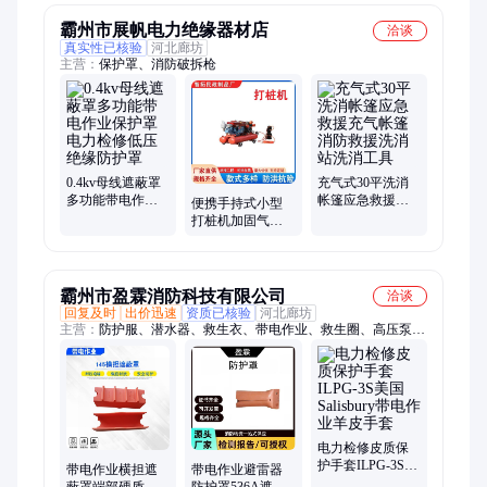
片
霸州市展帆电力绝缘器材店
洽谈
真实性已核验
河北廊坊
主营：
保护罩、消防破拆枪
0.4kv母线遮蔽罩
充气式30平洗消
多功能带电作业
帐篷应急救援充
便携手持式小型
保护罩电力检修
气帐篷消防救援
打桩机加固气动
低压绝缘防护罩
洗消站洗消工具
地质勘探打桩钻
机
霸州市盈霖消防科技有限公司
洽谈
回复及时
出价迅速
资质已核验
河北廊坊
主营：
防护服、潜水器、救生衣、带电作业、救生圈、高压泵、
救生杆、消防服、测距仪、剪断机、照明灯、割灌机、救援绳、
灭火器
电力检修皮质保
护手套ILPG-3S美
带电作业横担遮
带电作业避雷器
国Salisbury带电作
蔽罩端部硬质导
防护罩536A遮蔽