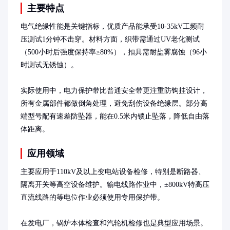
主要特点
电气绝缘性能是关键指标，优质产品能承受10-35kV工频耐
压测试1分钟不击穿。材料方面，织带需通过UV老化测试
（500小时后强度保持率≥80%），扣具需耐盐雾腐蚀（96小
时测试无锈蚀）。

实际使用中，电力保护带比普通安全带更注重防钩挂设计，
所有金属部件都做倒角处理，避免刮伤设备绝缘层。部分高
端型号配有速差防坠器，能在0.5米内锁止坠落，降低自由落
体距离。
应用领域
主要应用于110kV及以上变电站设备检修，特别是断路器、
隔离开关等高空设备维护。输电线路作业中，±800kV特高压
直流线路的等电位作业必须使用专用保护带。

在发电厂，锅炉本体检查和汽轮机检修也是典型应用场景。