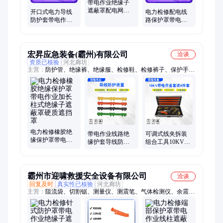
带电作业绝缘子
遮蔽罩配电网作
开口式电力导线
电力检修配电线
业导线防护罩电
防护套带电作业
路保护罩带电作
力检修瓷瓶保护
绝缘线路遮蔽罩
业高压防护罩硬
罩
电力检修保护罩
质绝缘子遮蔽罩
宏昇应急装备(霸州)有限公司
洽谈
资质已核验
河北廊坊
主营：
防护管、绝缘裤、绝缘服、检修鞋、检修裤子、保护手
套、隔离管、挡水墙、棉被褥、导电裤、伸缩杆、电杆包毯、高
压水枪、绝缘头盔、漂浮撑杆、扑火拖把、绝缘手套、直流水
枪、绝缘网衣、喷雾水枪、热熔褥子、绝缘软管、安全防电服、
绝缘蛇形管、绝缘跳线管
电力检修橡胶绝
带电作业线路绝
可调式线夹拆装
缘保护罩带电作
缘护套导线防护
组合工具10KV带
业加长柱式绝缘
装置电力检修人
电作业套装8件套
子遮蔽罩硬质遮
员防触电保护套
0.6米*4根接头杆
挡罩
霸州市迎啸救援安全设备有限公司
洽谈
回复及时
真实性已核验
河北廊坊
主营：
阻流袋、切割锯、测量仪、测震笔、气体检测仪、余震监
测仪、搜救机器人、金属探测仪、漏电检测仪、激光测距仪、生
命探测仪、搜索机器人、应急寻仪器、位移检测仪、液压破拆工
具、高压起重气垫、应急抢险紧线器