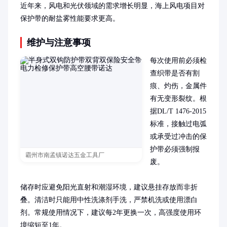
近年来，风电和光伏领域的需求增长明显，海上风电项目对
保护带的耐盐雾性能要求更高。
维护与注意事项
每次使用前必须检
查织带是否有割
痕、灼伤，金属件
有无变形裂纹。根
据DL/T 1476-2015
标准，接触过电弧
或承受过冲击的保
护带必须强制报
霸州市南孟镇诺达五金工具厂
废。

储存时应避免阳光直射和潮湿环境，建议悬挂存放而非折
叠。清洁时只能用中性洗涤剂手洗，严禁机洗或使用漂白
剂。常规使用情况下，建议每2年更换一次，高强度使用环
境缩短至1年。