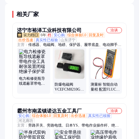
号等完整信息，且字体清晰不易脱落。
相关厂家
济宁市裕泽工业科技有限公司
洽谈
6年
档
安心购
综合体验L0
回复及时
出价迅速
真实性已核验
山东济宁
主营：
传感器、电磁阀、地磅、保护器、履带底盘、电动脚手
架、装载机电子秤、机械抓手、砌筑升降平台、光伏板升降机、
内撑吊具、混凝土振动棒、打标机、研磨机、裁切机、平移门电
机、超市防盗门、磨片磨头、滑移机、消防机器人、农业打药
机、消防器材
电力检修瓷瓶导
线遮蔽罩带电作
防爆电磁阀
测量标 智能自动
业工具耐张装置
VCEFCM8210G087
量程 配置FLUCK
闭端绝缘子保护
VCEFCM8210G088
美国福禄克数字
罩
VCEFCM8210G089
万用表全
霸州市南孟镇诺达五金工具厂
洽谈
安心购
综合体验L0
回复及时
出价迅速
真实性已核验
河北廊坊
主营：
旁路开关、旁路电缆、日本YS、带电作业操作杆、绝缘
切刀、绝缘套、绝缘手套、接火线夹、绝缘平台、绝缘脚手架、
绝缘披肩、绝缘靴、引流线、消弧开关、导线遮蔽罩、瓷瓶遮蔽