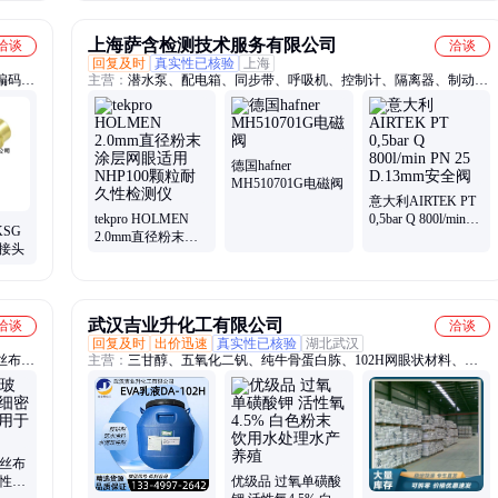
上海萨含检测技术服务有限公司
洽谈
洽谈
回复及时
真实性已核验
上海
编码
主营：
潜水泵、配电箱、同步带、呼吸机、控制计、隔离器、制动
、蠕动
器、分流阀、压力计、连接器、交换机、传感器、编码器、熔断器、
、风向
蒸发器、流量计、继电器、伺服阀、电磁铁、限压阀、换向阀、多路
离合器、
阀、阻尼器、减压阀、安全阀
德国hafner
MH510701G电磁阀
意大利AIRTEK PT
tekpro HOLMEN
0,5bar Q 800l/min
KSG
2.0mm直径粉末涂
PN 25 D.13mm安全
速接头
层网眼适用NHP100
阀
颗粒耐久性检测仪
武汉吉业升化工有限公司
洽谈
洽谈
回复及时
出价迅速
真实性已核验
湖北武汉
丝布、
主营：
三甘醇、五氧化二钒、纯牛骨蛋白胨、102H网眼状材料、牛
纤维布
油脂肪酸、氯偏乳液、苄基胂酸、漂粉精、苯甲醇、草酸镍、磷酸、
带、金
六氟磷酸钾、次氯酸钙、钯碳、草酸钛钾、粘土固化剂、福美钠、戊
二醛、碳酸钡、硝酸异辛酯、二甲基二硫代氨基甲酸、四氧化三铅、
氯化锌、松醇油、磺化油、氟化氢钾
璃丝布
气性好
优级品 过氧单磺酸