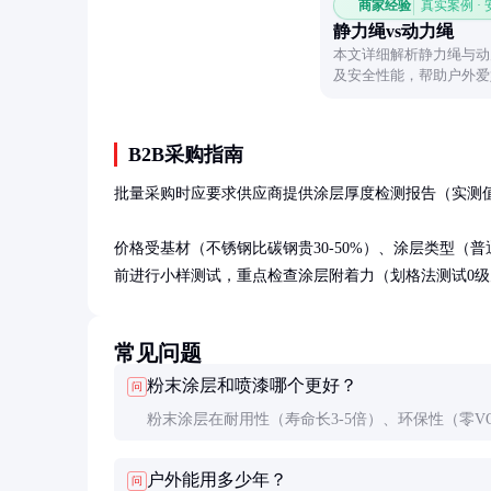
商家经验
真实案例 ·
静力绳vs动力绳
本文详细解析静力绳与动
及安全性能，帮助户外爱
B2B采购指南
批量采购时应要求供应商提供涂层厚度检测报告（实测值不
价格受基材（不锈钢比碳钢贵30-50%）、涂层类型（普
前进行小样测试，重点检查涂层附着力（划格法测试0
常见问题
粉末涂层和喷漆哪个更好？
问
粉末涂层在耐用性（寿命长3-5倍）、环保性（零V
和成本（综合成本低20%）方面优势明显，但颜色
户外能用多少年？
问
少，适合大批量标准化生产。