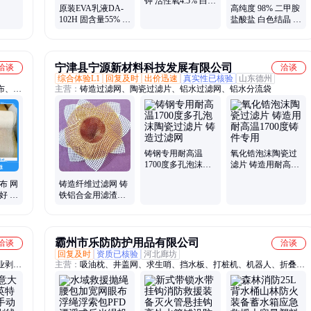
车业
钾 活性氧4.5% 白色
原装EVA乳液DA-
高纯度 98% 二甲胺
粉末 饮用水处理水
102H 固含量55% 塑
盐酸盐 白色结晶 镁
产养殖
料金属粘合剂 网眼
试剂 506-59-2 快速
状材料 书本胶装
发货
宁津县宁源新材料科技发展有限公司
洽谈
洽谈
综合体验L1
回复及时
出价迅速
真实性已核验
山东德州
布、玻
主营：
铸造过滤网、陶瓷过滤片、铝水过滤网、铝水分流袋
铸钢专用耐高温
氧化锆泡沫陶瓷过
1700度多孔泡沫陶
滤片 铸造用耐高温
瓷过滤片 铸造过滤
1700度铸件专用
布 网
铸造纤维过滤网 铸
网
好 适
铁铝合金用滤渣挡
业
渣网 网眼均匀细密
霸州市乐防防护用品有限公司
洽谈
洽谈
回复及时
资质已核验
河北廊坊
业剥皮
主营：
吸油枕、井盖网、求生哨、挡水板、打桩机、机器人、折叠
、绝缘
船、泡沫圈、折叠床、堵塞器、过滤网、雨量器、静力绳、彩条布、
缘断线
堵水墙、隔油带、土工膜、救生圈、橡皮艇、消防镐、呼叫器、防洪
切刀、
板、应急船、喊话器、防潮垫