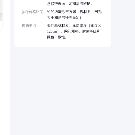
意保护表面，定期清洁维护。
参考价格区间
约50-300元/平方米（视材质、网孔
大小和涂层种类而定）
选购要点
关注基材材质、涂层厚度（建议60-
120μm）、网孔规格、耐候等级和
颜色一致性。