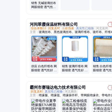
于船体贮罐业
适用于化工汽
销售 无碱玻璃丝布
网眼细密 透气性好
适用于冷却塔船舶
河间翠霞保温材料有限公司
综合体验L0
回复及时
出价迅速
真实性已核验
河北沧州
主营：
玻璃丝布、黑色玻璃丝布、玻璃纤维布、玻纤布、纤维
璃纤维带、防腐布、电子布、玻璃钢布、沥青布
供应 白色纤维布 网
销售 玻璃纤维布 网
销售 白色纤维
眼细密 透气性好 适
眼细密 透气性好 适
眼细密 透气性
用于船体贮罐业
用于车辆槽罐
用于化工汽车
霸州市赛瑞达电力技术有限公司
回复及时
真实性已核验
河北廊坊
主营：
绝缘服、绝缘毯、绝缘操作杆、带网眼绝缘衣、带电作
器、机动绞磨、电力牵引绳、蚕丝绳、旁路电缆、绝缘子卡具
跨越架、导线遮蔽罩、绝缘挡板、射枪操作杆、绝缘平台、绝
剪、旁路电缆支架、绝缘滑车、消弧开关、卡线器、无线遥控