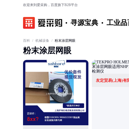
欢迎来到爱采购，百度旗下B2B平台
寻源宝典
工业品
百科
/
机械设备
/
粉末涂层网眼
粉末涂层网眼
友定贸易(上海)有