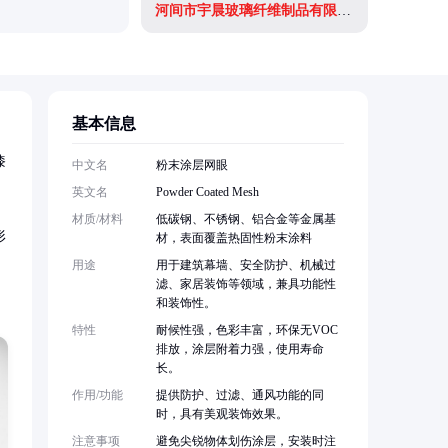
河间市宇晨玻璃纤维制品有限公司
武汉吉业
基本信息
漆
中文名
粉末涂层网眼
英文名
Powder Coated Mesh
材质/材料
低碳钢、不锈钢、铝合金等金属基
形
材，表面覆盖热固性粉末涂料
用途
用于建筑幕墙、安全防护、机械过
滤、家居装饰等领域，兼具功能性
和装饰性。
特性
耐候性强，色彩丰富，环保无VOC
排放，涂层附着力强，使用寿命
长。
作用/功能
提供防护、过滤、通风功能的同
时，具有美观装饰效果。
注意事项
避免尖锐物体划伤涂层，安装时注