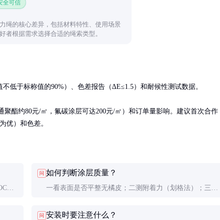
 安全可信
力绳的核心差异，包括材料特性、使用场景
好者根据需求选择合适的绳索类型。
低于标称值的90%）、色差报告（ΔE≤1.5）和耐候性测试数据。

通聚酯约80元/㎡，氟碳涂层可达200元/㎡）和订单量影响。建议首次合作
级为优）和色差。
如何判断涂层质量？
问
OC）
一看表面是否平整无橘皮；二测附着力（划格法）；三验
选择稍
厚度（磁性测厚仪）；四查色差（与标准板对比）。优质
安装时要注意什么？
问
产品这四项指标都应达标。