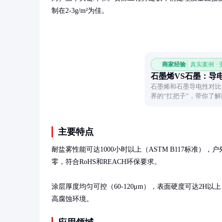
制在2-3g/m²为佳。
商家经验
真实案例 ·
石墨烯VS石墨：导
石墨烯和石墨导电性对比
界的“扛把子”，带你了
主要特点
耐盐雾性能可达1000小时以上（ASTM B117标准）
零，符合RoHS和REACH环保要求。

涂层厚度均匀可控（60-120μm），表面硬度可达2
高腐蚀环境。