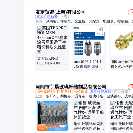
颗粒耐久性检测仪
友定贸易(上海)有限公司
真实性已核验
上海
主营：
风向标、柱塞泵、光源板、分配器、电阻器、控制箱、
器、继电器、风向仪、风速仪、冷却套、液位计、476.378ub
泵、累时器、320x230x110、流量开关、温度开关、接近开关
传感器、00.16103.300000、工业内视镜、风速传感器、安全
压力传感器
英国TEKPRO
suco 0166-41201-1-
德国landefeld 
HOLMEN 4.00mm
045 传感器 议价
18 NW2,7快
直径粉末涂层网眼
适于生猪饲料耐久
性测试
河间市宇晨玻璃纤维制品有限公司
综合体验L0
回复及时
出价迅速
真实性已核验
河北沧州
主营：
玻纤布、网格布、沥青布、玻璃纤维、玻璃钢布、玻璃
碳纤维布、玻璃纤维布、无碱玻璃丝布、中碱玻璃丝布、玻璃
带、外墙网格布、黑色玻璃纤维布、保温玻璃丝布、玻璃纤维
锅网格布、内墙网格布、工地网格布、土锅网格布
销售 玻璃丝布 网眼
销售 无碱玻
细密 透气性好 适用
网眼细密 透