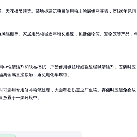
栏、天花板吊顶等。某地标建筑项目使用粉末涂层铝网幕墙，历经8年风雨
通风隔栅等。家居用品领域近年增长迅速，包括储物篮、宠物笼等产品，
用中性清洁剂和软布擦拭，严禁使用钢丝球或强酸强碱清洁剂。安装时应
隔离金属直接接触，避免电化学腐蚀。

时可选用专用修补粉笔处理，大面积损伤需返厂重喷。存储时应避免叠放
直放置于干燥环境中。