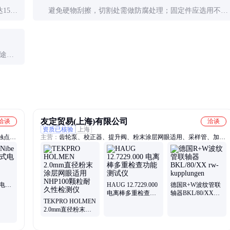
15年
避免硬物刮擦，切割处需做防腐处理；固定件应选用不锈
情况影
钢材质；保留适当热胀冷缩间隙（每米约3mm）；与异
种金属接触时加绝缘垫片。
用途根
会相应
友定贸易(上海)有限公司
洽谈
洽谈
资质已核验
上海
触点
主营：
齿轮泵、校正器、提升阀、粉末涂层网眼适用、采样管、加热
机轴、
器、分析仪、圆锯片、温控阀、接收器、压力计、雨刮器、驱动泵、
、止回
温度计、雾化器、计量泵、激光器、气动阀、比例阀、计量阀、单向
阀、减速机、齿轮箱、指示器、电磁阀、转速表
式电阻
HAUG 12.7229.000
德国R+W波纹管联
电离棒多重检查功
轴器BKL/80/XX
TEKPRO HOLMEN
能测试仪
rw-kupplungen
2.0mm直径粉末涂
层网眼适用NHP100
颗粒耐久性检测仪