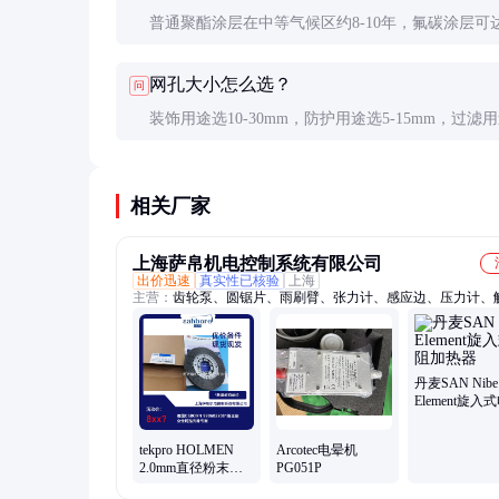
普通聚酯涂层在中等气候区约8-10年，氟碳涂层可达
以上。实际寿命受安装质量、环境污染程度和维护
网孔大小怎么选？
问
响较大。
装饰用途选10-30mm，防护用途选5-15mm，过滤
据颗粒大小定。通风需求越大网孔应越大，但强度
降低，需平衡选择。
相关厂家
上海萨帛机电控制系统有限公司
出价迅速
真实性已核验
上海
主营：
齿轮泵、圆锯片、雨刷臂、张力计、感应边、压力计、
块、输出头、隔膜泵、气动阀、凹印机、光栅尺、灯模块、电
工具架、磁开关、减速机、齿轮箱、配电箱、钻铣头、电磁阀
阀、浸没泵、变速箱、加热器
丹麦SAN Nibe
Element旋入
加热器
tekpro HOLMEN
Arcotec电晕机
2.0mm直径粉末涂
PG051P
层网眼适用NHP100