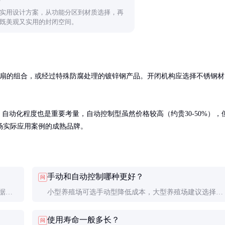
实用设计方案，从功能分区到材质选择，再
既美观又实用的封闭空间。
C扇的组合，或经过特殊防腐处理的镀锌钢产品。开闭机构应选择不锈钢材
自动化程度也是重要考量，自动控制型虽然价格较高（约贵30-50%），
场实际应用案例的成熟品牌。
手动和自动控制哪种更好？
问
据养
小型养殖场可选手动型降低成本，大型养殖场建议选择自
专业通
动控制型，能实现更精准的环境控制，长期来看效益更
使用寿命一般多长？
问
高。