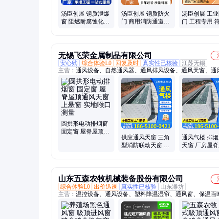
汤臣创展 钢质泄爆
汤臣创展 钢质防火
汤臣创展 工
窗 阻燃耐腐蚀化验
门 商用消防通道专
门 工程专用 
室用 性价比拉满
用 耐高温耐腐蚀
家消防标准
无锡飞荣金属制品有限公司
安心购
综合体验L0
回复及时
真实性已核验
江苏无锡
主营：
通风设备、自然通风器、通风排风设备、通风天窗、通
天窗、屋脊式通风气楼
圆拱形电动排烟窗
固定窗 屋脊屋顶通
供应通风天窗 三角
通风气楼 排
风天窗 上悬窗 实地
型消防联动天窗 一
天窗 厂房屋
喉口测量
字型 按要求定制安
风消防天窗 
装侧窗
化洽谈合作
山东五森农牧机械装备股份有限公司
综合体验L0
出价迅速
真实性已核验
山东潍坊
主营：
温控设备、通风设备、塑料降温湿帘、通风窗、保温百
鸡舍养殖风窗、吸顶通风窗、侧墙通风窗、玻璃钢负压风机、
臭水帘