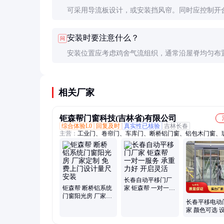
可采用导流板设计，或安装挡风帘。同时应控制开
度，一般不超过30度，并采用多扇小角度开启的方
安装时要注意什么？
问
气流。
安装位置应考虑鸡舍气流组织，通常沿屋脊均匀布
定要牢固，接缝处要做好密封处理，防止漏水。
相关厂家
钜森帮门窗科技(吉林省)有限公司
综合体验L0
回复及时
真实性已核验
吉林长春
主营：
工业门、卷帘门、车库门、断桥铝门窗、铝包木门窗、
断、肯德基门、阳光房定制、自动感应门
长春自动平移门厂
钜森帮 断桥铝系统
家 钜森帮 一对一服
门窗阳光房 厂家定
务 承重力好 开启灵
长春平移电动
制 免费上门设计量
活
家 颜色可选 
尺安装
装售后一站式