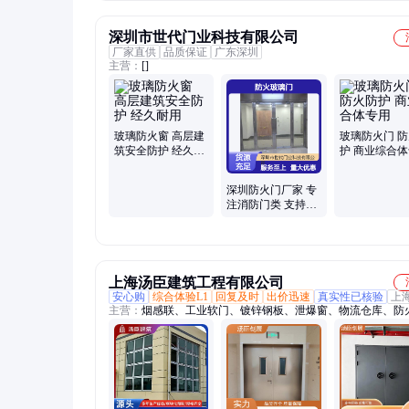
耐用
深圳市世代门业科技有限公司
厂家直供
品质保证
广东深圳
主营：
[]
玻璃防火窗 高层建
玻璃防火门 
筑安全防护 经久耐
护 商业综合
用
深圳防火门厂家 专
注消防门类 支持尺
寸定制 坚固耐用
上海汤臣建筑工程有限公司
安心购
综合体验L1
回复及时
出价迅速
真实性已核验
上
主营：
烟感联、工业软门、镀锌钢板、泄爆窗、物流仓库、防
璃、消防分隔门、电磁屏蔽门、防火卷帘门、中庭消防设施、
动升降门、短吊顶地下车库