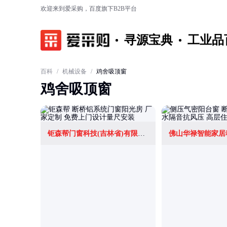
欢迎来到爱采购，百度旗下B2B平台
寻源宝典
工业品
百科
/
机械设备
/
鸡舍吸顶窗
鸡舍吸顶窗
钜森帮门窗科技(吉林省)有限公司
佛山华禄智能家居