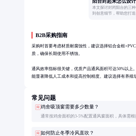
阳台封起来怎么设计
本文探讨封闭阳台的三种
到创意细节，帮助您打造
B2B采购指南
采购时首要考虑材质耐腐蚀性，建议选择铝合金框+PV
质，确保长期使用不锈蚀。

通风效率指标很关键，优质产品通风面积可达50%以上。
能显著降低人工成本和提高控制精度。建议选择有养殖
常见问题
鸡舍吸顶窗需要多少数量？
问
通常按鸡舍面积的3-5%配置通风窗面积，具体需根
殖密度、当地气候条件和鸡舍结构确定。建议咨询
如何防止冬季冷风直吹？
问
风设计人员。