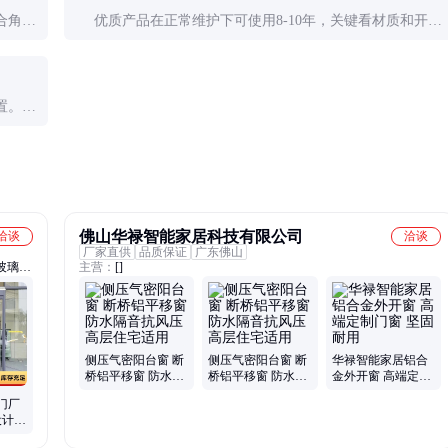
合角
优质产品在正常维护下可使用8-10年，关键看材质和开闭
式分散
机构的质量。建议每5年进行一次全面检修。
置。固
佛山华禄智能家居科技有限公司
洽谈
洽谈
厂家直供
品质保证
广东佛山
玻璃隔
主营：
[]
侧压气密阳台窗 断
侧压气密阳台窗 断
华禄智能家居铝合
桥铝平移窗 防水隔
桥铝平移窗 防水隔
金外开窗 高端定制
音抗风压 高层住宅
音抗风压 高层住宅
门窗 坚固耐用
门厂
适用
适用
设计安
 经久