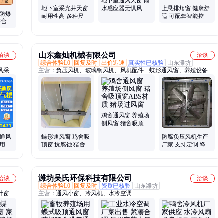
地下室通风天窗 雨
地下室采光井天窗
水感应器无惧风雨
上悬排烟窗 健康舒
业防爆
耐用性高 多种尺寸
美观性 防火窗
适 可配套智能控制
符合国
形状 防火窗
NODAC
系统 用于建筑立面
NODAC 鑫格
NODAC
山东鑫灿机械有限公司
洽谈
洽谈
综合体验L0
回复及时
出价迅速
真实性已核验
山东潍坊
风采光
主营：
负压风机、玻璃钢风机、风机配件、蝶形通风窗、养殖设备及
配件、不锈钢风机、镀锌板风机、降温水帘
鸡舍通风窗 养殖场
侧风窗 猪舍吸顶窗
ABS材质 猪场进风
烟通风
蝶形通风窗 鸡舍吸
防腐负压风机生产
窗
脊用通
顶窗 抗腐蚀 猪舍养
厂家 支持定制 降温
图纸优
殖进风窗 白色ABS
通风设备 操作简单
潍坊吴氏环保科技有限公司
洽谈
洽谈
综合体验L0
回复及时
资质已核验
山东潍坊
叶窗、
主营：
通风小窗、冷风机、水冷空调
塑料除