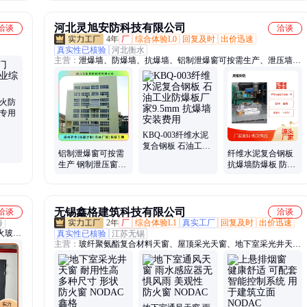
河北灵旭安防科技有限公司
洽谈
洽谈
4年
厂
综合体验L0
回复及时
出价迅速
真实性已核验
河北衡水
主营：
泄爆墙、防爆墙、抗爆墙、铝制泄爆窗可按需生产、泄压墙、
纤维水泥复合钢板抗爆墙、纤维水泥板泄爆墙
防火防
体专用
KBQ-003纤维水泥
复合钢板 石油工业
铝制泄爆窗可按需
纤维水泥复合钢板
防爆板厂家9.5mm
生产 钢制泄压窗厂
抗爆墙防爆板 防爆
抗爆墙安装费用
家 承接化工厂防爆
墙施工安装施工泄
门窗 品种大全
爆墙
无锡鑫格建筑科技有限公司
洽谈
洽谈
海
2年
厂
综合体验L1
真实工厂
回复及时
出价迅速
火玻
真实性已核验
江苏无锡
主营：
玻纤聚氨酯复合材料天窗、屋顶采光天窗、地下室采光井天
高频自
窗、消防排烟天窗、模块化成品天窗、防火窗、逃生窗、屋顶出人天
窗、阳台窗