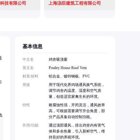
科技有限公司
上海汤臣建筑工程有限公司
基本信息
殖
中文名
鸡舍吸顶窗
英文名
Poultry House Roof Vent
材质/材料
铝合金、镀锌钢板、PVC
出
用途
用于现代化养鸡场通风换气系统，
调节鸡舍内温度、湿度和空气质
量，创造适宜家禽生长的环境。
特性
耐腐蚀性强，开闭灵活，通风效率
高，可根据需要调节开合角度，部
分产品具备自动控制功能。
作用/功能
通过顶部通风，排出鸡舍内有害气
体和多余热量，引入新鲜空气，维
持良好的养殖环境。