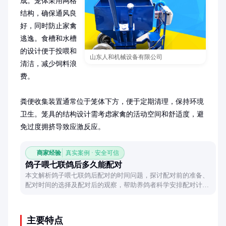
成。笼体采用网格
结构，确保通风良
好，同时防止家禽
逃逸。食槽和水槽
的设计便于投喂和
山东人和机械设备有限公司
清洁，减少饲料浪
费。

粪便收集装置通常位于笼体下方，便于定期清理，保持环境
卫生。笼具的结构设计需考虑家禽的活动空间和舒适度，避
免过度拥挤导致应激反应。
商家经验
真实案例 · 安全可信
鸽子喂七联鸽后多久能配对
本文解析鸽子喂七联鸽后配对的时间问题，探讨配对前的准备、
配对时间的选择及配对后的观察，帮助养鸽者科学安排配对计
划。
主要特点