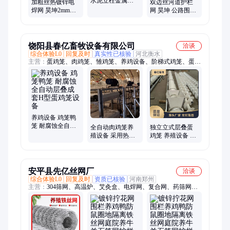
水泥立柱金属网
加粗丝热镀锌电
双边丝河道护栏
片 护栏网 铁路通
焊网 昊坤2mm养
网 昊坤 公路围栏
线8001防护栅栏
鸡鸭铁丝网 笼具
网 水库水渠隔离
网厂 网孔可定制
栅厂家 大量现货
饶阳县春亿畜牧设备有限公司
洽谈
综合体验L0
回复及时
真实性已核验
河北衡水
主营：
蛋鸡笼、肉鸡笼、雏鸡笼、养鸡设备、阶梯式鸡笼、蛋鸡
笼设备
养鸡设备 鸡笼鸭
笼 耐腐蚀全自动
全自动肉鸡笼养
独立立式层叠蛋
层叠成套H型蛋鸡
殖设备 采用热镀
鸡笼 养殖设备 鸡
笼设备
锌工艺15年以上
笼鸭笼 厂家直供
不生锈鸡笼子
结实耐用
安平县先亿丝网厂
洽谈
综合体验L0
回复及时
资质已核验
河南郑州
主营：
304筛网、高温炉、艾灸盒、电焊网、复合网、药筛网、
窗纱网、烧银网、分丝网、过滤网、耳机网、丝网布、粉碎机、
纱窗网、高透网、钢丝网、高温网、金属网、防鼠网、纯镍网、
分样筛、面粉筛、轧花网、金属丝布、滤网养殖