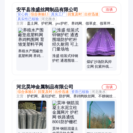
供应
1m*2m
安平县淮盛丝网制品有限公司
洽谈
安心购
综合体验L1
真实工厂
回复及时
出价迅速
真实性已核验
河北衡水
主营：
盖土网、护栏网、pvc护栏、养鸡网、假草皮、假草坪、
穿孔板、草坪网、冲孔板、密目网、围栏网、防尘网、铁丝网、
荷兰网、伪装网、护栏板、pvc围栏、工地盖土防尘网
养殖水产围蔽垫
底塑料网 养鸡鸭
淮盛 组装式锌钢
围网 育雏笼塑料
护栏 通透围墙防
煤矿沙场防风抑
平网
护栏杆 经久耐用
尘网 抗紫外线挡
可上门量场地
风墙 镀锌板喷塑
冲孔网
河北昊坤金属制品有限公司
洽谈
综合体验L0
回复及时
出价迅速
资质已核验
河北衡水
主营：
护栏网、基坑护栏、防护网、养鸡鸭铁丝网、不锈钢丝
网、过滤网、围挡、金属丝网
昊坤 钢筋混凝土