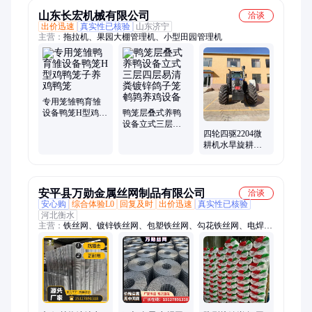
山东长宏机械有限公司
洽谈
出价迅速
真实性已核验
山东济宁
主营：
拖拉机、果园大棚管理机、小型田园管理机
专用笼雏鸭育雏
设备鸭笼H型鸡鸭
鸭笼层叠式养鸭
笼子养鸡鸭笼
设备立式三层四
四轮四驱2204微
层易清粪镀锌鸽
耕机水旱旋耕机
子笼鹌鹑养鸡设
两用小型拖拉机
备
农用大棚耕地开
沟
安平县万勋金属丝网制品有限公司
洽谈
安心购
综合体验L0
回复及时
出价迅速
真实性已核验
河北衡水
主营：
铁丝网、镀锌铁丝网、包塑铁丝网、勾花铁丝网、电焊铁
丝网、刺绳铁丝网、养殖铁丝网、围墙铁丝网、道路隔离铁丝
网、不锈钢铁丝网、果园铁丝网、球场铁丝网、工地铁丝网、铁
丝网价格、钢丝网、镀锌钢丝网、不锈钢钢丝网、包塑钢丝网、
电焊钢丝网、勾花钢丝网、养殖钢丝网、建筑钢丝网、防护钢丝
网、公路钢丝网、网格布