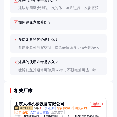
问
建议每周至少清洗一次笼体，每月进行一次彻底消
毒，保持环境卫生，防止疾病传播。
如何避免家禽受伤？
问
多层笼具的优势是什么？
问
多层笼具可节省空间，提高养殖密度，适合规模化养
殖场。但需确保每层通风良好，便于管理和清洁。
笼具的使用寿命是多久？
问
镀锌铁丝笼通常可使用3-5年，不锈钢笼可达10年以
上。定期维护和清洁可延长使用寿命。
相关厂家
山东人和机械设备有限公司
洽谈
5年
厂
安心购
综合体验L2
回复及时
出价迅速
真实性已核验
山东济宁
主营：
树枝粉碎机、油桶切割机、粉土机、笼养鸡鸭鹌鹑喂料