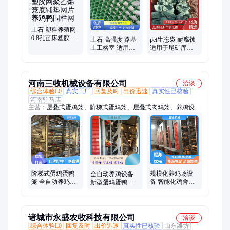
室、土工格栅、水泥毯设备、三维复合排水网
土石 塑料养殖网
0.8孔苗床塑胶网
土石 高强度 路基
pet生态袋 耐腐蚀
聚乙烯笼底铺垫
土工格室 适用于
适用于尾矿库坝
网片养鸡鸭围栏
滩涂软弱地基加
体加固等
网
固
120/150g/㎡ 土石
河南三牧机械设备有限公司
洽谈
综合体验L0
真实工厂
回复及时
出价迅速
真实性已核验
河南驻马店
主营：
层叠式蛋鸡笼、阶梯式蛋鸡笼、层叠式肉鸡笼、养鸡设
备、层叠式育雏笼、阶梯式育雏笼、层叠式鹌鹑笼、自动喂料
机、自动化清粪机
阶梯式蛋鸡蛋鸭
规模化养鸡场设
全自动养鸡设备
笼 全自动养鸡设
备 智能化鸡舍蛋
新型蛋鸡蛋鸭笼
备 工作效率高 节
鸡笼 全自动养鸡
热镀锌工艺 规格
能环保 质量保证
设备
多样 售后无忧
诸城市永盛农牧科技有限公司
洽谈
综合体验L0
回复及时
出价迅速
真实性已核验
山东潍坊