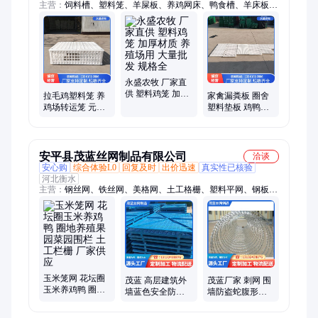
主营：
饲料槽、塑料笼、羊屎板、养鸡网床、鸭食槽、羊床板、
鸡苗筐、羊网床、塑料筐、鸭粪板、鸡苗箱、漏粪板、吃食槽、
饲料盆、鸡产蛋窝、养殖粪板、羊脚垫板、鸭生蛋窝、塑料地
板、鸡舍网床、羊床粪板、肉鸭网床、青年鸡筐、塑料鸡笼、鸡
苗箩筐
永盛农牧 厂家直
供 塑料鸡笼 加厚
拉毛鸡塑料笼 养
家禽漏粪板 圈舍
材质 养殖场用 大
鸡场转运笼 元宝
塑料垫板 鸡鸭鹅
量批发 规格全
形鸭筐 单开推拉
塑料网床 育雏高
门
架床地板
安平县茂蓝丝网制品有限公司
洽谈
安心购
综合体验L0
回复及时
出价迅速
真实性已核验
河北衡水
主营：
钢丝网、铁丝网、美格网、土工格栅、塑料平网、钢板
网、护栏网、荷兰网、电焊网、镀锌网片、轧花网、筛网、过滤
网、防护网、钢格板、铝合金美格网、刺绳、刺网、龟甲网、锌
钢护栏网、丝网深加工、双边护栏网、石笼网、球场护栏网、排
水板
玉米笼网 花坛圈
茂蓝 高层建筑外
茂蓝厂家 刺网 围
玉米养鸡鸭 圈地
墙蓝色安全防护
墙防盗蛇腹形钢
养殖果园菜园围
网 金属外架围栏
丝网 螺旋镀锌刀
栏 土工栏栅 厂家
片状爬架网
片刺绳现货