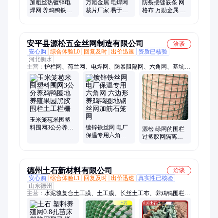
加粗丝热镀锌电
万旭金属 电焊网
防裂接缝嵌条 网
焊网 养鸡鸭铁丝
裁片厂家 易于施
格布 万勋金属 防
网 笼具网厂 网孔
工 可用于建筑外
腐保温工程用 柔
可定制 万勋
墙
韧性好
安平县源松五金丝网制造有限公司
洽谈
安心购
综合体验L0
回复及时
出价迅速
资质已核验
河北衡水
主营：
护栏网、荷兰网、电焊网、防暴阻隔网、六角网、基坑护
栏网、电梯井口防护门、勾花网、石笼网、塑料平网、尼龙网、
冲孔网、钢板网、轧花网、不锈钢网、矿用支护网片、刀片刺
网、钢筋网片、镀锌美格网、铁马护栏、网格布、金刚网、塔吊
围栏、钢格板
玉米笼苞米囤塑
料围网3公分养鸡
镀锌铁丝网 电厂
源松 绿网的围栏
鸭圈地养殖果园
保温专用六角网
过塑胶网隔离栅
黑胶围栏土工栏
六边形养鸡鸭圈
工程网式铁丝网
栅
地钢丝网加筋石
笼网
德州土石新材料有限公司
洽谈
安心购
综合体验L1
回复及时
出价迅速
真实性已核验
山东德州
主营：
水泥毯复合土工膜、土工膜、长丝土工布、养鸡鸭围栏
网、短丝土工布、复合排水网、水泥毯、防草布、排水板、防汛
沙袋、膨润土防水毯、A20水土保护毯、高端水泥毯、土工格