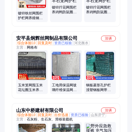
镀锌拧花网围栏
镀锌拧花网围栏
养鸡鸭防鼠圈地
养鸡鸭防鼠圈地
镀锌铁丝网围栏
隔离铁丝网庭院
隔离铁丝网庭院
护栏网养殖钢丝
养牛羊石笼网护
养牛羊石笼网护
网防鼠网兔笼养
栏
栏
鸡鸭鸟笼阳台防
护网
安平县炯辉丝网制品有限公司
洽谈
综合体验L0
回复及时
资质已核验
河北衡水
主营：
网格布
玉米笼网囤玉米
工地用保温网玻
钢板菱形孔护栏
花坛圈玉米养鸡
璃纤维保温网格
浸塑钢板网带框
鸭圈地养殖果园
布内墙护角自粘
护栏网室外钢丝
菜园围栏土工栏
接缝补缝玻璃纤
公路扁铁框架围
栅
维网
栏片
山东中桥建材有限公司
洽谈
综合体验L0
回复及时
出价迅速
资质已核验
山东济宁
主营：
石灰粉、生石灰、滑移装载机