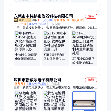
仪 池行千里
量测试仪 铅酸电
供应 全自动电池
池电压温度测试
测试仪 电导检测
仪器
东莞市中特精密仪器科技有限公司
洽谈
8年
厂
安心购
综合体验L0
回复及时
出价迅速
真实性已核验
广东东莞
主营：
卧式投影测量仪、数显显微维氏硬度计、膜厚仪、20155F
电池测厚仪、拉力试验机、水平仪、硬度计、粘度计、金相显微
镜、视频显微镜、电子显微镜、扭矩检定仪、数显扭矩扳手、张
力计、金相分析显微镜、CCD显微镜、同心度测量仪、Hvs-
1000B显微维氏硬度计、二次元投影仪、分光测色仪、影像测量
仪、投影测量仪、万能工具显微镜、二次元影像测量仪、2.5次
元影像测量仪、二次元测量仪
中特PPG-20155F
ZTB-300E半自动
电池测厚仪新能
型影像测量仪 软
ZT-7E Φ1200数字
源锂电池软包检
件提供多种自动
式投影仪进口金
测测厚测试仪
影像测量工具
属光栅全自动控
制测量和数据处
理
深圳市新威尔电子有限公司
洽谈
回复及时
真实性已核验
广东深圳
主营：
新威电池测试仪、电池充放电测试仪、锂电池检测设备、
新威电池测试系统、蓄电池容量测试仪