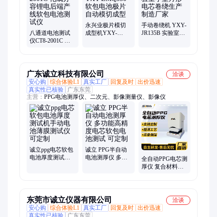
永兴业极片模切
手动卷绕机 YXY-
八通道电池测试
成型机YXY-
JR135B 实验室小
仪CT8-2001C 化
ZMQ350 软包电
型方形电芯卷绕
成分容锂电后端
池极片自动模切
生产制造厂家
产线软包电池测
成型
试仪
广东诚立科技有限公司
洽谈
安心购
综合体验L1
真实工厂
回复及时
出价迅速
真实性已核验
广东东莞
主营：
PPG电池测厚仪、二次元、影像测量仪、影像仪
诚立ppg电芯软包
诚立 PPG半自动
电池厚度测试机
电池测厚仪 多功
全自动PPG电芯测
手动电池薄膜测
能高精度电芯软
厚仪 复合材料软
试仪可定制
包电池测试 可定
包电池测厚物性
制
测试仪器 诚立
东莞市诚立仪器有限公司
洽谈
安心购
综合体验L1
真实工厂
回复及时
出价迅速
真实性已核验
广东东莞