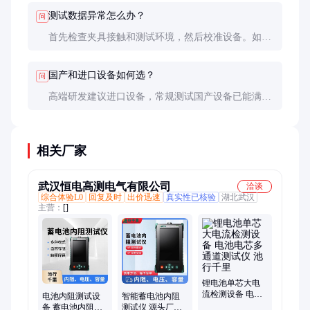
测试数据异常怎么办？
问
首先检查夹具接触和测试环境，然后校准设备。如问
题依旧，可能是电池本身存在缺陷。
国产和进口设备如何选？
问
高端研发建议进口设备，常规测试国产设备已能满足
需求且性价比更高。关键看售后支持能力。
相关厂家
武汉恒电高测电气有限公司
洽谈
综合体验L0
回复及时
出价迅速
真实性已核验
湖北武汉
主营：
[]
锂电池单芯大电
流检测设备 电池
电池内阻测试设
智能蓄电池内阻
电芯多通道测试
备 蓄电池内阻容
测试仪 源头厂家