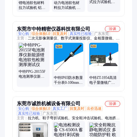
式拉力试验机薄
测定仪、全自动落锤冲击试验机、智能卡动态弯扭试验机
锂电池软包材料
动力电池软包材
膜抗拉强度试验
拉力试验机 铝塑
料拉力试验机 极
机电子万能拉力
复合膜撕裂强度
耳焊接力测试仪
机
测试仪
PC拉力机
东莞市中特精密仪器科技有限公司
洽谈
安心购
综合体验L0
回复及时
真实性已核验
广东东莞
主营：
二次元影像测量仪、数字式测量投影仪、金相显微镜、
20155F电池测厚仪、万能工具显微镜、硬度计、色差仪、电脑分
光测色计、数显立式光学计
中特PPG-20155F
电池测厚仪新能
中特IP65防水数显
中特ZT-1954高清
源锂电池软包检
千分表0-100mm精
电子显微镜广泛
测测厚测试仪
准稳定快速测量
适用于五金精密
工业指示表
器械行业
东莞市诚胜机械设备有限公司
洽谈
安心购
综合体验L0
真实工厂
回复及时
出价迅速
真实性已核验
广东东莞
主营：
拉力机、鞋子弯折试验机、安全鞋冲击试验机、电池挤压
试验机、皮革动态防水试验机、橡胶耐磨试验机、低温耐折箱、
皮革耐折试验机、手套切割试验机