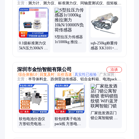
主营：
测力计、测力仪、标准测力仪、同轴度测试仪、扭矩板子
测试仪、测力传感器、称重传感器、称重模块、轮辐拉压力传感
器、柱式测力传感器、微型测力传感器、扭矩扳手检定仪、引伸
计标定仪、拉压力传感器
S型拉压力传感器
1t/1000kg 推拉测
0.1级标准测力仪
sqb-250kg称重传
力10kN/10000N负
5kN压力300kN 锂
感器 XK3101+数
荷传感器
离子软包电池拉
字式称重控制仪
力测试50kN测力
表
计
深圳市金怡智能有限公司
洽谈
综合体验L0
回复及时
出价迅速
真实性已核验
广东深圳
主营：
半导体料盒、跌倒雷达传感器、铝合金料箱、电池pack
线、电池剥皮机、电池分选机、电池生产线、方形电池生产线、
储能电池pack线、锂电池组装线、中风监测预防设备、零件盒、
不锈钢金属料盒、cnc机加工、led铝料盒、分选机、电压内阻测
试机、非标定制、家用智能小夜灯、15公里无线模块、
20kmWiFi模组、LED感应灯、红外人体存在感应灯、无人机图传
模组、8km远距离传输模块
厂家批发酒店门
锁公寓智能锁 密
软包电池分选仪
软包锂离子电池
码锁指纹锁 WiFi
方形铝壳电池分
pack线 方形电池
蓝牙联网智能门
选机工厂圆柱电
的PACK生产线
锁
池内阻自动测试
18650圆柱中试线
设备