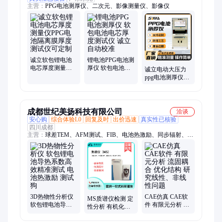
主营：
PPG电池测厚仪、二次元、影像测量仪、影像仪
诚立软包锂电池
锂电池PPG电池测
电芯厚度测量仪
厚仪 软包电池电
诚立电动大压力
PPG电池隔离膜厚
芯厚度测试仪 诚
ppg电池测厚仪自
度测试仪可定制
立 自动校准
动软包电芯测试
机高精度
成都世纪美扬科技有限公司
洽谈
安心购
综合体验L0
回复及时
出价迅速
真实性已核验
四川成都
主营：
球差TEM、AFM测试、FIB、电池热激励、同步辐射、
XPS测试、CLSM、ICP-OES、XRD测试、BET测试、TG热重分
析、流式细胞仪检测、红外光谱检测、高温GPC、同位素分析、
SEM生物检测、TEM数据分析、XAFS数据分析、动物实验外
包、分子动力学、量子化学
3D热物性分析仪
CAE仿真 CAE软
MS质谱仪检测 定
软包锂电池导热
件 有限元分析 流
性分析 有机化合
系数高效精准测
固耦合 优化结构
物结构鉴定 标准
试 电池热激励 测
研究线性、非线