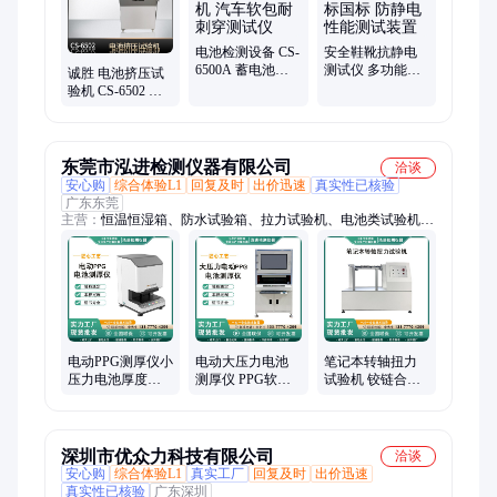
电池检测设备 CS-
安全鞋靴抗静电
6500A 蓄电池针
测试仪 多功能防
诚胜 电池挤压试
刺试验机 汽车软
护鞋 欧标国标 防
验机 CS-6502 软
包耐刺穿测试仪
静电性能测试装
包锂离子电池UL
置
抗压测试仪
东莞市泓进检测仪器有限公司
洽谈
安心购
综合体验L1
回复及时
出价迅速
真实性已核验
广东东莞
主营：
恒温恒湿箱、防水试验箱、拉力试验机、电池类试验机、
动平衡测试仪、加速度冲击试验机、水压爆破试验机、高低温冲
击试验箱、沙尘试验箱、弹簧试验机、电磁振动试验台、脉冲疲
劳试验机、氙灯老化箱、工业烘箱、扭矩类试验机、压力机、加
速老化试验箱、橡塑类试验机、三综合试验箱、插拔力试验机、
气密性检测仪
电动PPG测厚仪小
电动大压力电池
笔记本转轴扭力
压力电池厚度测
测厚仪 PPG软包
试验机 铰链合页
量机软包电芯测
电芯测试机 自动
翻盖寿命测试机
试机生产厂家
快速检测电池厚
平板电脑翻折寿
度仪
命机
深圳市优众力科技有限公司
洽谈
安心购
综合体验L1
真实工厂
回复及时
出价迅速
真实性已核验
广东深圳