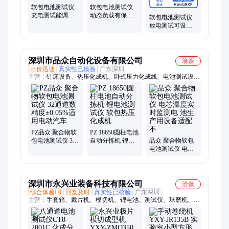
软包电池测试仪
软包电池测试仪
充电测试能调控
动态负载有保护
软包电池测试仪
可适应不同电芯
满足多样测试需
放电测试可设定
大液晶屏清晰显
大液晶屏清晰显
曲线报表能生成
示
示
探针间距灵活调
深圳市品众自动化设备有限公司
洽谈
出价迅速
真实性已核验
广东深圳
主营：
针床设备、热压化成机、卧式压力化成线、电池测试设
备、锂电池化成分容、全固态电池化成分容、半固态电池化成分
容、化成分容设备、圆柱针床化成分容柜、大铝壳恒温负压针床
化成分容设备
PZ品众 聚合物软
PZ 18650圆柱电池
包电池测试仪 32
自动分拣机 锂电
品众 聚合物软包
通道数精度
池测试仪 软包热
电池测试仪 电芯
±0.05%适用电动
压化成机
温度实时监测电
汽车
池生产用设备适
配不
深圳市永兴业装备科技有限公司
洽谈
综合体验L0
回复及时
真实性已核验
广东深圳
主营：
手套箱、裁片机、模切机、锂电池、测试仪、球磨机、破
碎机、涂布机、干燥箱、分散机、烫边机、封口机、涂膜机、烘
干机、成型机、冲壳机、锌膏机、对辊机、滚槽机、搅拌机、铆
接机、冲片机、混合机、焊接机、锌粉机