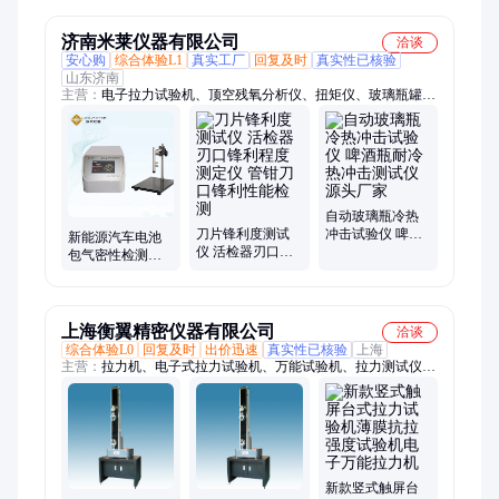
实验室 专业科研
试狗
性问题
机构
济南米莱仪器有限公司
洽谈
安心购
综合体验L1
真实工厂
回复及时
真实性已核验
山东济南
主营：
电子拉力试验机、顶空残氧分析仪、扭矩仪、玻璃瓶罐底
壁厚测试仪、垂直轴偏差测试仪、测厚仪、摆锤冲击试验仪、落
镖冲击试验仪、热封试验仪、密封强度检测仪
自动玻璃瓶冷热
刀片锋利度测试
冲击试验仪 啤酒
新能源汽车电池
仪 活检器刃口锋
瓶耐冷热冲击测
包气密性检测仪
利程度测定仪 管
试仪源头厂家
LED灯防水测试仪
钳刀口锋利性能
锂电池软包密封
检测
仪
上海衡翼精密仪器有限公司
洽谈
综合体验L0
回复及时
出价迅速
真实性已核验
上海
主营：
拉力机、电子式拉力试验机、万能试验机、拉力测试仪
器、三轮滚压测试仪、剪切试验机、拉力试验机、电子万能材料
试验机、电子扭转试验机、紧固件螺纹摩擦摩擦系数试验机、管
材耐压爆破试验机、电子式动态疲劳试验机、碳纤维拉力试验
机、复合材料万能试验机、高分子材料拉力试验机、电子万能试
验机、紧固件横向振动试验机、水凝胶循环拉压试验机、微机控
制电子万能试验机、微机控制热变形维卡试验机、熔体流动速率
新款竖式触屏台