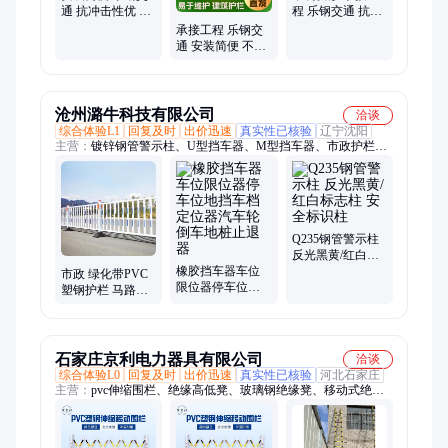
通 抗冲击性优 坚
程 乐钢交通 抗拉
固稳固 桥梁护栏
性强 桥梁护栏
承接工程 乐钢交
通 安装简便 不锈
钢护栏 抗冲击性
优
沧州潞牛科技有限公司
洽谈
综合体验L1
回复及时
出价迅速
真实性已核验
辽宁沈阳
主营：
镀锌钢管警示柱、U型挡车器、M型挡车器、市政护栏、
波形护栏、铁马护栏、不锈钢护栏、异型挡车器、不锈钢警示
柱、标志杆、标识牌、槽钢挡车器、道口柱、巨马
Q235钢管警示柱
反光黑黄/红白标
橡胶挡车器车位
志柱 安全标识柱
市政 绿化带PVC
限位器停车位地
塑钢护栏 马路移
挡车档定位器汽
动栏杆 支持定制
车轮倒车地桩止
退器
石家庄京利电力器具有限公司
洽谈
综合体验L0
回复及时
出价迅速
真实性已核验
河北石家庄
主营：
pvc伸缩围栏、绝缘高低凳、玻璃钢绝缘凳、移动式绝缘
高低凳、可移动塑钢护栏、玻璃钢绝缘梯、玻璃钢围栏、加厚玻
璃钢人字梯、人字梯绝缘梯、新型玻璃钢绝缘梯、厂家定制绝缘
梯、绝缘人字梯、圆管绝缘梯、双层高低凳、高压绝缘凳、三层