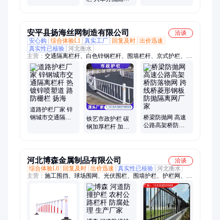
路花草栏杆
外烤漆围墙护栏
栏 马路人行道机
非防撞栏 熠宁栅
栏
安平县扬海丝网制造有限公司
洽谈
安心购
综合体验L1
真实工厂
回复及时
出价迅速
真实性已核验
河北衡水
主营：
交通隔离栏杆、白色锌钢栏杆、围墙栏杆、京式护栏、黄
金护栏、锌钢道路护栏、道路防护栏杆、锌钢围墙护栏、小区围
墙护栏、不锈钢复合管护栏、铁马护栏、河道护栏、城市文化护
栏、市政护栏、基坑护栏、施工护栏、道路护栏、防眩网、钢筋
网片、声屏障
道路护栏厂家 锌
钢城市交通隔离
桥梁防抛网 高速
铁艺市政护栏 碳
栏杆 热镀锌喷塑
公路高架桥防落
钢加厚栏杆 加重
道 路防栅栏 扬海
物网 跨线桥菱形
铸铁底座 厂家供
钢板防抛隔离网
应 扬海
厂家
河北博森金属制品有限公司
洽谈
综合体验L0
回复及时
出价迅速
真实性已核验
河北衡水
主营：
施工围挡、球场围网、光伏围栏、围墙护栏、护栏网、交
通护栏、市政护栏、道路护栏、锌钢护栏、草坪护栏、河道护
栏、桥梁防撞护栏、道路隔离护栏、双边丝护栏网、高铁围栏
网、围墙栏杆