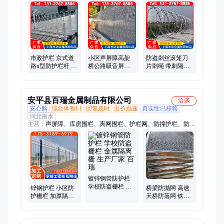
杆、围墙栏杆、隔离景观栏
市政护栏 京式道
小区声屏障高架
防盗刺丝滚笼刀
路u型防护栏杆 人
桥公路吸音屏城
片刺绳 带刺隔离
车分流隔离围栏
市道路隔音屏 源
网 铁刺围网 防腐
黄金交通隔离栅
头厂家
蚀 易安装
栏
安平县百瑞金属制品有限公司
洽谈
安心购
综合体验L1
回复及时
出价迅速
真实性已核验
河北衡水
主营：
声屏障、库房围栏、离网围栏、护栏网、防撞护栏、防护
栏杆、施工护栏、市政护栏、移动隔离网、市政道路护栏、铁艺
围墙护栏、桥面桥梁护栏、绿化铁艺护栏、仓库隔离网、铁丝网
围栏、绿色隔离栅、车间隔离网、仓库隔断设备、中央隔离栏
杆、公路隔音屏障、围墙隔离栏杆、交通分流围栏、果园防护围
网、高速公路隔音板
镀锌钢管防护栏
学校防盗栅栏 金
锌钢护栏 小区防
桥梁防抛网 高速
属隔离栅 生产厂
护栅栏 加厚隔离
天桥防落网 铁丝
家 百瑞
栏杆 免焊接组装
钢丝防护网 菱形
百瑞
网围栏 可来图定
制