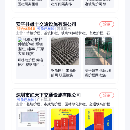
围栏隔离栅栅栏
栏车间隔离移动
边坡防护网 钢材
钢塑护栏网塑草
隔离护栏网高速
材质 灰色阻燃
坪公路可移动隔
隔离带涂塑钢防
离栏
眩板
安平县雄丰交通设施有限公司
洽谈
综合体验L0
资质已核验
河北衡水
主营：
锌钢护栏、基坑护栏、玻璃钢伸缩护栏、市政护栏、石笼
网、车间隔离网、围挡
可移动护栏 伸缩
护栏 塑钢围栏 雄
丰 厂家大量现货
钢筋网厂 带肋钢
安平雄丰 供应 现
筋网 双层钢筋网
货护栏网 框架护
安平雄丰 生产批
栏网 边框式防攀
发
焊接护栏网
深圳市红天下交通设施有限公司
洽谈
资质已核验
广东深圳
主营：
基坑护栏、市政防护栏、园林绿化护栏、交通铁马护栏、
pvc围挡