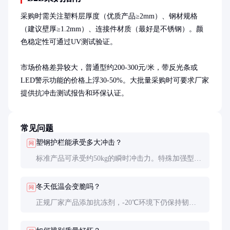
采购时需关注塑料层厚度（优质产品≥2mm）、钢材规格
（建议壁厚≥1.2mm）、连接件材质（最好是不锈钢）。颜
色稳定性可通过UV测试验证。

市场价格差异较大，普通型约200-300元/米，带反光条或
LED警示功能的价格上浮30-50%。大批量采购时可要求厂家
提供抗冲击测试报告和环保认证。
常见问题
塑钢护栏能承受多大冲击？
问
标准产品可承受约50kg的瞬时冲击力。特殊加强型可
达80-100kg，但成本会增加30%左右。实际使用中应
避免车辆直接撞击。
冬天低温会变脆吗？
问
正规厂家产品添加抗冻剂，-20℃环境下仍保持韧
性。但极端低温下（-30℃以下）建议减少移动频率
以防意外断裂。