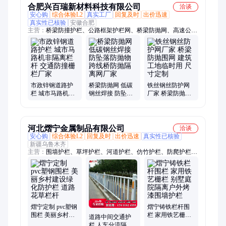
合肥兴百瑞新材料科技有限公司
洽谈
安心购
综合体验L2
真实工厂
回复及时
出价迅速
真实性已核验
安徽合肥
主营：
桥梁防撞护栏、公路框架护栏网、桥梁防抛网、高速公路
防眩网
市政锌钢道路护
桥梁防抛网 低碳
铁丝钢丝防护网
栏 城市马路机非
钢丝焊接 防坠落
厂家 桥梁防抛围
隔离栏杆 交通防
防抛物 跨线桥防
网 建筑工地临时
撞栅栏厂家
抛隔离网厂家
用 尺寸定制
河北熠宁金属制品有限公司
洽谈
安心购
综合体验L2
回复及时
出价迅速
真实性已核验
新疆乌鲁木齐
主营：
围墙护栏、草坪护栏、河道护栏、仿竹护栏、防爬护栏、
园林围栏、变压器围栏、绿化带隔离栅
熠宁定制 pvc塑钢
熠宁铸铁栏杆围
围栏 美丽乡村建
栏 家用铁艺栅栏
道路中间交通护
设绿化防护栏 道
别墅庭院隔离户
栏 人车分流隔离