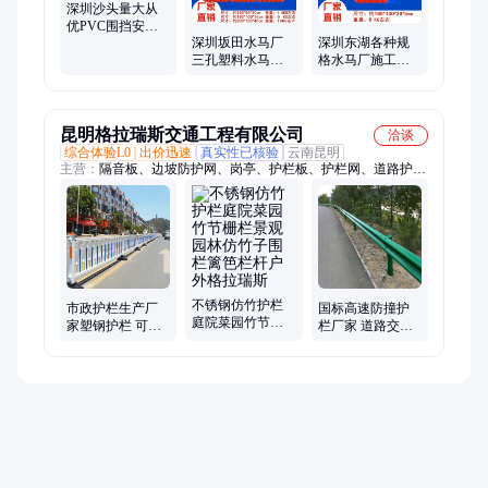
深圳沙头量大从
优PVC围挡安全
深圳坂田水马厂
深圳东湖各种规
塑钢临时可移动
三孔塑料水马安
格水马厂施工水
护栏
全施工水马园林
马绿化水马护栏
改造防护水马
施工护栏水马高
水马
昆明格拉瑞斯交通工程有限公司
洽谈
综合体验L0
出价迅速
真实性已核验
云南昆明
主营：
隔音板、边坡防护网、岗亭、护栏板、护栏网、道路护
栏、波形护栏、公路护栏、双波护栏、护栏配件、市政护栏、仿
木护栏、桥梁护栏、移动厕所、水泥仿木护栏、标牌、高速公
路、防撞、声屏障、波纹涵管、仿竹、隔音、降噪
不锈钢仿竹护栏
市政护栏生产厂
国标高速防撞护
庭院菜园竹节栅
家塑钢护栏 可移
栏厂家 道路交通
栏景观园林仿竹
动护栏昆明实体
安全护栏现货 格
子围栏篱笆栏杆
厂家
拉瑞斯 支持定制
户外格拉瑞斯
全国发货