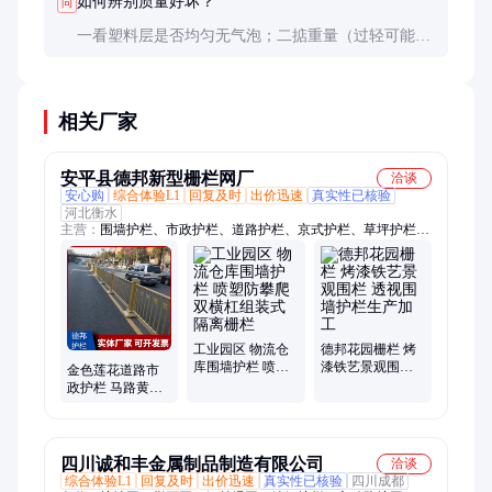
如何辨别质量好坏？
问
一看塑料层是否均匀无气泡；二掂重量（过轻可能钢
材不足）；三弯折测试（优质产品有一定弹性不易
断）；四检查连接件做工是否精细。
相关厂家
安平县德邦新型栅栏网厂
洽谈
安心购
综合体验L1
回复及时
出价迅速
真实性已核验
河北衡水
主营：
围墙护栏、市政护栏、道路护栏、京式护栏、草坪护栏、
桥梁护栏、阳台护栏
工业园区 物流仓
德邦花园栅栏 烤
库围墙护栏 喷塑
漆铁艺景观围栏
金色莲花道路市
防攀爬 双横杠组
透视围墙护栏生
政护栏 马路黄金
装式隔离栅栏
产加工
色城市栏杆 德邦
栅栏
四川诚和丰金属制品制造有限公司
洽谈
综合体验L1
回复及时
出价迅速
真实性已核验
四川成都