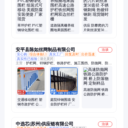
网、建筑爬架网、冲孔网、金属冲孔网片、施工工地围挡、市政
施工围挡、彩钢板、市政道路围挡、建筑工程施工围挡、爬架网
片
草坪护栏 PVC塑
道路隔离栅养殖
供应 防攀爬的刀
钢绿化围栏 组装
圈地果园围栏高
片刺丝滚笼50直
式可移动 美观防
速公路护栏铁丝
径 不锈钢刺绳 热
腐安装便捷 厂家
网围栏网双边丝
镀锌钢刺 现货随
现货
栏栅
时发
安平县陈如丝网制品有限公司
洽谈
安心购
综合体验L1
真实工厂
回复及时
出价迅速
真实性已核验
湖北黄冈
主营：
护栏网、锌钢护栏、铁路护栏、施工围挡、防抛网、防眩
网
高速防抛网 铁路
公路防护网 桥上
防落物网 定制样
交通移动围栏 塑
庭院锌钢围墙 安
品
钢市政护栏 公路
全防护栏杆 厂家
广告隔离栏 支持
批发 2.5米高 加工
定制
定制 陈如
中选芯(苏州)供应链有限公司
洽谈