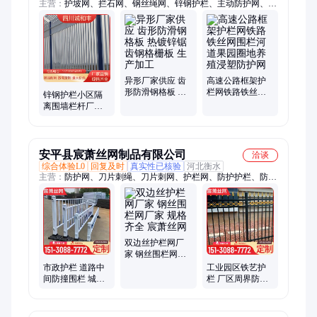
主营：
护坡网、拦石网、钢丝绳网、锌钢护栏、主动防护网、边
坡防护网、被动防护网、防护网施工、被动型防护网、被动边坡
支护网、主动柔性防护网
异形厂家供应 齿
高速公路框架护
形防滑钢格板 热
栏网铁路铁丝网
锌钢护栏小区隔
镀锌锯齿钢格栅
围栏河道果园圈
离围墙栏杆厂区
板 生产加工
地养殖浸塑防护
栅栏项目部镀锌
网
钢管防护栏
安平县宸萧丝网制品有限公司
洽谈
综合体验L0
回复及时
真实性已核验
河北衡水
主营：
防护网、刀片刺绳、刀片刺网、护栏网、防护护栏、防护
栏杆、锌钢护栏、市政护栏、锌钢铁艺护栏、锌钢围墙护栏、镀
锌刺绳、防撞围栏、铁丝网围栏、防攀爬围栏、铁丝网围墙、隔
离围墙栏杆、小区别墅围栏、围墙隔离栅栏、高铁防护栅栏、庭
院围墙栏杆、厂区隔离栅栏、滚笼网围墙刀片、防护道路隔离栅
双边丝护栏网厂
家 钢丝围栏网厂
家 规格齐全 宸萧
市政护栏 道路中
工业园区铁艺护
丝网
间防撞围栏 城市
栏 厂区周界防盗
机非隔离防护栏
围栏 重型组装式
杆 宸萧
隔离栅 宸萧丝网