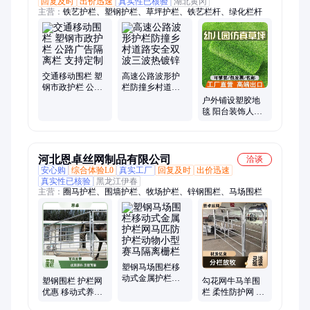
回复及时
出价迅速
真实性已核验
湖北黄冈
主营：
铁艺护栏、塑钢护栏、草坪护栏、铁艺栏杆、绿化栏杆
交通移动围栏 塑
高速公路波形护
钢市政护栏 公路
栏防撞乡村道路
广告隔离栏 支持
安全双波三波热
户外铺设塑胶地
定制
镀锌
毯 阳台装饰人工
草皮 围挡绿化草
坪网
河北恩卓丝网制品有限公司
洽谈
安心购
综合体验L0
真实工厂
回复及时
出价迅速
真实性已核验
黑龙江伊春
主营：
圈马护栏、围墙护栏、牧场护栏、锌钢围栏、马场围栏
塑钢马场围栏移
动式金属护栏网
塑钢围栏 护栏网
勾花网牛马羊围
马匹防护栏动物
优惠 移动式养殖
栏 柔性防护网 养
小型赛马隔离栅
防护栏 防锈耐用
殖圈地围栏网 不