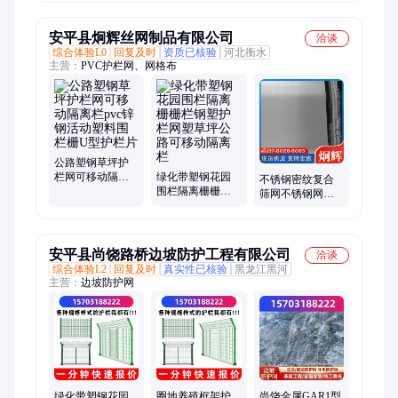
栏
高度1.2米
伤动物
安平县炯辉丝网制品有限公司
洽谈
综合体验L0
回复及时
资质已核验
河北衡水
主营：
PVC护栏网、网格布
公路塑钢草坪护
栏网可移动隔离
绿化带塑钢花园
不锈钢密纹复合
栏pvc锌钢活动塑
围栏隔离栅栅栏
筛网不锈钢网高
料围栏栅U型护栏
钢塑护栏网塑草
目筛片反差席型
片
坪公路可移动隔
斜纹振动筛抗磨
离栏
网筛
安平县尚饶路桥边坡防护工程有限公司
洽谈
综合体验L2
回复及时
真实性已核验
黑龙江黑河
主营：
边坡防护网
绿化带塑钢花园
圈地养殖框架护
尚饶金属GAR1型