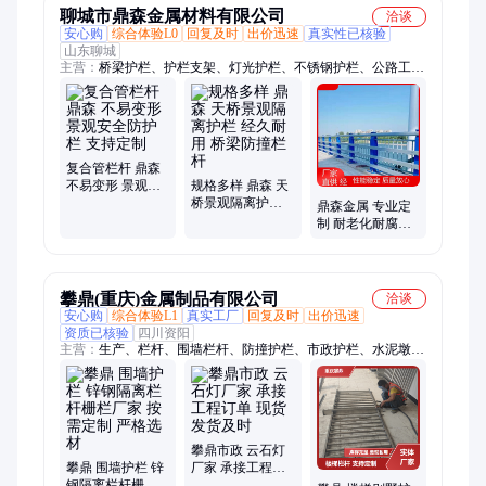
聊城市鼎森金属材料有限公司
洽谈
安心购
综合体验L0
回复及时
出价迅速
真实性已核验
山东聊城
主营：
桥梁护栏、护栏支架、灯光护栏、不锈钢护栏、公路工程
护栏、桥梁防撞护栏、防撞栏杆
复合管栏杆 鼎森
不易变形 景观安
规格多样 鼎森 天
全防护栏 支持定
桥景观隔离护栏
鼎森金属 专业定
制
经久耐用 桥梁防
制 耐老化耐腐蚀
撞栏杆
规格多样 桥梁防
撞道路护栏
攀鼎(重庆)金属制品有限公司
洽谈
安心购
综合体验L1
真实工厂
回复及时
出价迅速
资质已核验
四川资阳
主营：
生产、栏杆、围墙栏杆、防撞护栏、市政护栏、水泥墩护
栏、波形护栏、隔离护栏、花箱护栏、桥梁护栏、人行道护栏、
庭院灯、楼梯栏杆、围网围栏
攀鼎市政 云石灯
攀鼎 围墙护栏 锌
厂家 承接工程订
钢隔离栏杆栅栏
单 现货 发货及时