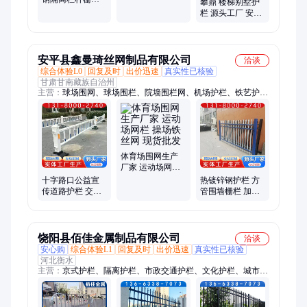
攀鼎 楼梯别墅护
厂家 按需定制 严
栏 源头工厂 安装
格选材
方便 承接工程订
单
安平县鑫曼琦丝网制品有限公司
洽谈
综合体验L0
回复及时
出价迅速
真实性已核验
甘肃甘南藏族自治州
主营：
球场围网、球场围栏、院墙围栏网、机场护栏、铁艺护
栏、市政护栏、别墅院墙护栏、围墙防护栏杆、市政道路护栏、
隔离防御网、隔离防护网、车间隔离网、田径场围栏网、别墅厂
区围栏、车间隔离围栏、快捷围墙围栏、仓库隔离栅栏、羽毛球
场地围网、安全围栏铁丝网
体育场围网生产
厂家 运动场网栏
操场铁丝网 现货
十字路口公益宣
热镀锌钢护栏 方
批发
传道路护栏 交通
管围墙栅栏 加厚
防撞围栏 市政栏
隔离栏杆 公园机
杆 鑫曼琦
场工厂
饶阳县佰佳金属制品有限公司
洽谈
安心购
综合体验L1
回复及时
出价迅速
真实性已核验
河北衡水
主营：
京式护栏、隔离护栏、市政交通护栏、文化护栏、城市道
路栏杆、喷塑铁艺围栏