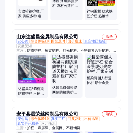
博森 河道防撞护
栏 农村公路栏杆
防腐处理 生产厂
市政锌钢护栏 厂
锌钢围栏 欧式铁
家
家 供应多种 道路
艺护栏 热镀锌防
交通栅栏 马路栏
腐防锈 单位围墙
杆 支持定制
栏杆 生产厂家
山东达盛昌金属制品有限公司
洽谈
安心购
综合体验L0
回复及时
出价迅速
真实性已核验
安徽芜湖
主营：
防撞护栏、桥梁护栏、灯光护栏、不锈钢复合管护栏、河
道护栏
桥梁两侧人行道
护栏 铝合金景观
达盛昌碳钢桥梁
灯光防护栏 厂家
达盛昌Q345桥梁
两侧防撞防护栏
定制
防撞护栏 不锈钢
厂家 河道天桥灯
复合管材质 河道
光景观护栏厂家
天桥护栏杆来图
订制
定制
安平县温荣丝网制品有限公司
洽谈
安心购
综合体验L0
真实工厂
回复及时
出价迅速
真实性已核验
河北衡水
主营：
护栏、声屏障、金属网、不锈钢网