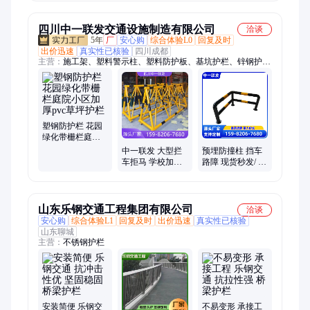
程降噪降音亚克
力板
四川中一联发交通设施制造有限公司
洽谈
5年
厂
安心购
综合体验L0
回复及时
出价迅速
真实性已核验
四川成都
主营：
施工架、塑料警示柱、塑料防护板、基坑护栏、锌钢护
栏、道路护栏网、防冲撞护栏、人形过街护栏、花园草坪护栏、
中央隔离护栏、钢管挡车杆、钢管警示柱、桥梁防撞栏杆、固定
反光路桩、市政施工围栏、交通防撞设施、彩钢铁皮围挡、高速
公路指示牌、标志牌、铁马、防撞柱、减速带、路锥、水马、限
高架
塑钢防护栏 花园
绿化带栅栏庭院
小区加厚pvc草坪
中一联发 大型拦
预埋防撞柱 挡车
护栏
车拒马 学校加油
路障 现货秒发/ 库
站防护 做工精细
存充足 全国供应
库存充足 厂家定
制
山东乐钢交通工程集团有限公司
洽谈
安心购
综合体验L1
回复及时
出价迅速
真实性已核验
山东聊城
主营：
不锈钢护栏
安装简便 乐钢交
不易变形 承接工