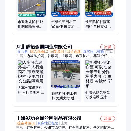
市政港式护栏 锌
锌钢铁艺围栏厂
铁艺防护栏隔离
钢防撞隔离栅栏
家 佰佳 按需定制
围栏 单横梁双横
人车分流交通栏
铁艺围墙隔离栏
杆 防紫外线 佰佳
杆 道路防护
杆
河北群拓金属网业有限公司
洽谈
安心购
综合体验L2
回复及时
出价迅速
真实性已核验
重庆
主营：
边坡防护网、被动网、主动网、市政护栏、花箱护栏、道
路护栏、人行道护栏、不锈钢护栏、桥梁护栏、河道护栏、格宾
网、石笼网、雷诺护垫、铅丝石笼、格宾笼、绞索网、高强加筋
网、环形网、固滨笼、绿滨垫、钢丝石笼、张口式防护网、覆盖
引导式防护网
人车分离道路栏
杆 人行道围栏 市
折叠仓储笼铁筐
花箱栏杆 包工包
政防撞护栏 使用
可以堆垛 玉米专
料 美观大方 耐高
寿命长 道路隔离
用分拣 承重力强
温 耐腐蚀 群拓
用
金属材质 冷镀锌
群拓
上海岑功金属丝网制品有限公司
洽谈
综合体验L0
真实性已核验
上海
主营：
锌钢护栏、公路市政护栏、锌钢围墙护栏、铁艺防护栏