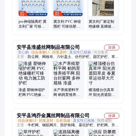
高低凳、绝缘单梯圆管、PVC圆管伸缩围栏、绝缘玻璃钢单梯、
伸缩绝缘梯鱼竿梯、多兜反光背心、夜间反光马甲、不锈钢伸缩
围栏、反光马甲、绝缘手套
pvc伸缩隔离栏 冀
冀京利 PVC 伸缩
冀京利厂家定制
京利厂家 可移动
围栏 可移动塑钢
绝缘梯 直梯玻璃
塑钢绝缘护栏安
绝缘护栏 电力施
钢梯 绝缘人字梯
全防护围栏
工安全隔离栏
京利电力
安平县淮盛丝网制品有限公司
洽谈
安心购
综合体验L1
回复及时
真实性已核验
河北衡水
主营：
防尘网、网格布、六针盖土、仿竹护栏、园艺护栏、草坪
护栏、防锈护栏、竹子护栏、仿篱笆护栏、不锈钢护栏、环保部
门、裸土覆盖、护角水滴、防尘绿网、彩钢围挡、苫盖盖土、裸
土扬尘、防尘盖土、渣土覆盖网、仿竹子栏杆、景区竹节管、绿
色遮阳网、垃圾覆盖网、不锈钢围栏、盖土遮阳网
淮盛 塑钢伸缩护
水产养殖塑料平
楼顶楼台仿真草
栏网 PVC绝缘栅
网 鹌鹑育雏养殖
坪 阳光房遮阳草
栏可移动 电力施
平网 阳台封窗网
皮 春夏草运动草
工防护栏
多种规格 淮盛
大尺寸
安平县鸿乔金属丝网制品有限公司
洽谈
综合体验L0
回复及时
出价迅速
真实性已核验
陕西咸阳
主营：
牛栏网、钢筋网片、防护刺绳、基坑护栏、护栏网、升降
脚手架、防风抑尘网、挡风抑尘墙、施工电梯门、封闭式围栏、
铁皮围挡、彩钢围挡、井口防护门、围挡、爬架网、石油振动筛