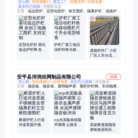
安心购
综合体验L1
真实工厂
回复及时
出价迅速
真实性已核验
河南驻马店
主营：
临边防护、定型化防护、铁艺围栏、隔离护栏、道路护
栏、铁马护栏、基坑护栏、锌钢围墙护栏、马路交通护栏、铸铁
护栏、pvc护栏、草坪护栏、绿化护栏、波形梁护栏、活动护
栏、锌钢护栏、铁艺护栏、围墙护栏、运动场防护网、车间隔离
网、车间围栏、仓库隔离网、工厂室内围栏、铁艺栅栏、篮球场
围网
定型化栏杆 基坑
护栏厂家工地活
临边护栏网 友创
动栏杆铁马移动
道路栏杆厂 小区
工地施工围栏 支
围栏尺寸齐全现
厂区人车分流围
持定制
货销售
栏 市政交通防撞
隔离栏 友创
安平县沛润丝网制品有限公司
洽谈
安心购
综合体验L0
出价迅速
真实性已核验
河北衡水
主营：
隔音板、隔音墙、透明隔声屏、围栏护栏网、车间隔离
网、公路道路声屏障、隔音降噪声屏障、市政道路隔音屏、高速
公路声屏障、噪音治理声屏障、高速公路吸声屏、道路厂区隔音
屏
桥梁护栏人行道
ecp水泥板条纹隔
河道景观不锈钢
声屏障 公路非金
高架桥道路隔音
复合管隔离栏杆
属声屏障 水泥声
屏铁路居民区马
立交桥防撞围栏
屏障隔音板沛润
路声屏障交通工