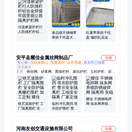
河道桥梁护栏行
人防撞栏杆铝合
食品级不锈钢苹
红薯苹果烘干托
金焊接牢固景观
果烘干托盘大枣
盘 编织轧花金属
公路隔离护栏网
蘑菇晾晒盘烘干
网筐 茶叶蘑菇晾
房专用筛盘耐高
晒盘不锈钢耐高
温
温
安平县耀佳金属丝网制品厂
洽谈
安心购
综合体验L2
回复及时
出价迅速
真实性已核验
河北衡水
主营：
铁丝网、砂浆网、围墙栏杆、基坑护栏、立柱护栏、折弯
护栏网、小区围栏、刺绳围栏、外墙抹灰网、浸塑荷兰网、防护
围栏网、热镀锌电焊网、防裂钢丝网片、地暖钢丝网片、河边圈
地围栏、墙面抹灰挂网、高速公路隔离栅
耀佳 不锈钢电焊
铁艺道路护栏 工
临时冲孔围挡 塔
网 抹灰网养殖防
厂隔离围栏 安全
吊防护围栏 警示
锈碰焊网 隔离用
防护隔离栅栏围
安全隔离栏 工地
安稳
栏 加工定制 耀佳
安全隔离 厂家定
做
河南友创交通设施有限公司
洽谈