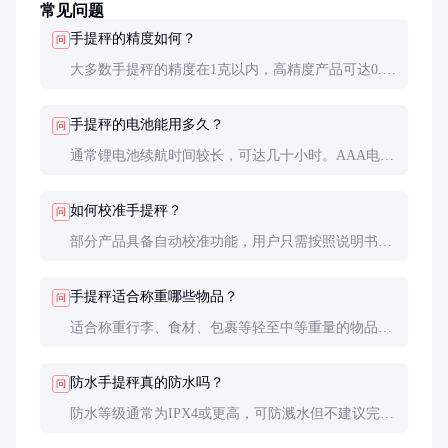
常见问题
手提秤的精度如何？
问
大多数手提秤的精度在1克以内，高精度产品可达0.1
克。但实际使用中，环境因素（如风、震动）可能影
响精度。
手提秤的电池能用多久？
问
通常锂电池续航时间较长，可达几十小时。AAA电池
更换方便，但续航时间较短。建议选择低功耗产品以
延长使用时间。
如何校准手提秤？
问
部分产品具备自动校准功能，用户只需按照说明书操
作即可。无自动校准功能的产品需使用标准砝码进行
手动校准。
手提秤适合称重哪些物品？
问
适合称重行李、食材、包裹等轻至中等重量的物品。
不建议用于超重或超大物品，以免损坏秤体。
防水手提秤真的防水吗？
问
防水等级通常为IPX4或更高，可防溅水但不建议完全
浸入水中使用。具体防水性能需参考产品说明书。