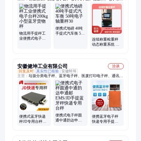
秤、蓝牙台秤、可视台秤、电子台秤、防爆桌秤、电子地牛秤、
防腐电子秤、手提电子秤、液氯气瓶秤、不锈钢钢瓶秤、电子计
重台秤、防爆电子叉车秤、防爆油桶秤、分选秤、环卫车称重
器、防爆电子小地磅、称重机、分析电子天平、地磅
便携式地磅 40吨
物流用手提秤工
手提式汽车衡 50
业便携式电子台
吨电子轴重秤30
连续称重检重秤
秤200kg 小型蓝牙
动态称重系统 自
货物秤
动分选 精准剔除
不合格品
安徽健坤工业有限公司
洽谈
回复及时
真实性已核验
安徽蚌埠
主营：
垃圾分类电子秤、蓝牙电子秤、医废打印电子秤、通讯
秤、报警灯秤、二次开发电子秤、ERP电子秤、工业计数计重
秤、U盘保存电子秤、语音播报电子秤、进销存
便携式电子秤圆
便携式蓝牙快递
便携蓝牙电子秤
通中通韵达申通
秤JD专用台秤小
快递专用手提式
邮EMS/JD手提蓝
程序APP支持二交
100KG圆申中通
牙秤快递专用台
开发手提秤
韵达邮政顺丰快
秤
递秤