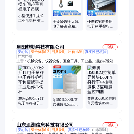
小型便携手提式
工业吊钩秤 蓝牙
手提吊钩秤 无线
便携式宠物专用
同步数据车间起
电子吊磅 高精度
电子秤 手提行李
重直视电子吊磅
便携直视吊秤 可
落地秤 使用寿命
定制 鹰牌
长 鹰牌
阜阳菲勒科技有限公司
洽谈
安心购
综合体验L2
回复及时
出价迅速
真实性已核验
广东广州
主营：
机械设备、仪器设备、五金工具、工业品、湿热试验箱、
汽车四轮仪、汽车尾气分析仪、电动机、热成像仪、履带运输
车、静电测试仪、训练器械、出库仪、健身器材、涂层测厚仪、
旅行自行车、彩色复印机、音叉液位开关、稳压器、直流稳压电
源、红外线水平仪、烙铁焊、叫号器、燃气表
300kg500公斤1T
奔腾B50BCM控制
fyfl加厚5000L立
电子吊秤电子秤
单元模块B50F车
式储罐 8.5mm壁
挂称行车称便携
身行车中控电脑
厚650口径大圆桶
手提工业迷你吊
板防盗电脑盒控
覆膜包装300个
钩秤
制器
山东追溯信息科技有限公司
洽谈
安心购
综合体验L0
回复及时
真实性已核验
山东聊城