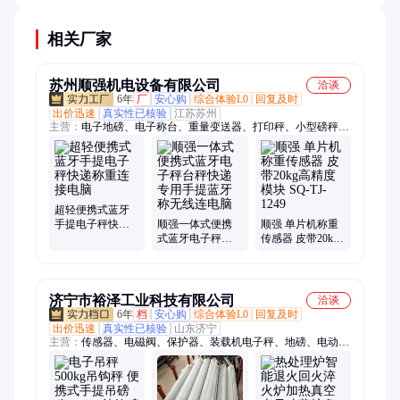
相关厂家
苏州顺强机电设备有限公司
洽谈
6年
厂
安心购
综合体验L0
回复及时
出价迅速
真实性已核验
江苏苏州
主营：
电子地磅、电子称台、重量变送器、打印秤、小型磅秤、
电子台秤、计重电子秤、精密电子秤、电子天平秤、防水电子计
数秤、配料秤、皮带检重秤、失重秤、电子天平称、高精度称重
模块、称重传感器、测力传感器、扭矩传感器、称重模块、波纹
管传感器、无人智能称重货架、金属检测机、喂料机、应变片称
重传感器、轮式称重传感器
超轻便携式蓝牙
手提电子秤快递
顺强一体式便携
顺强 单片机称重
称重连接电脑
式蓝牙电子秤台
传感器 皮带20kg
秤快递专用手提
高精度模块 SQ-
蓝牙称无线连电
TJ-1249
脑
济宁市裕泽工业科技有限公司
洽谈
6年
档
安心购
综合体验L0
回复及时
出价迅速
真实性已核验
山东济宁
主营：
传感器、电磁阀、保护器、装载机电子秤、地磅、电动脚
手架、机械抓手、砌筑升降平台、光伏板升降机、内撑吊具、混
凝土振动棒、打标机、研磨机、裁切机、平移门电机、超市防盗
门、磨片磨头、滑移机、消防机器人、农业打药机、履带底盘、