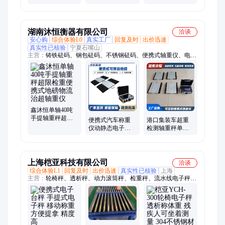
准确传输称重计
设计 有效防止静
数 JUHENG
电干扰 JUHENG
湖南沐恒衡器有限公司
洽谈
安心购
综合体验L0
真实工厂
回复及时
出价迅速
真实性已核验
宁夏石嘴山
主营：
铸铁砝码、钢包砝码、不锈钢砝码、便携式轴重仪、电子
台秤、锁型砝码、增坨砝码、单钩砝码、双钩砝码、镀铬砝码、
配重砝码、轴荷仪、电子地磅、汽车衡、电子天平
鑫沐恒单轴40吨
手提轴重秤超限
便携式汽车称重
港口集装车超重
检重便携式地磅
仪动静态电子轴
检测轴重秤单轴
物流治超轴重仪
重仪越野车轴重
40吨安卓手提式
秤手提式移动地
无线便携式称重
磅
仪
上海桤亚科技有限公司
洽谈
综合体验L1
回复及时
出价迅速
真实性已核验
上海
主营：
轮椅秤、透析秤、动力滚筒秤、检重秤、流水线电子秤、
灌装秤、防爆电子秤、地磅秤、移动电子秤、抓斗秤、自动称重
机、称重模块