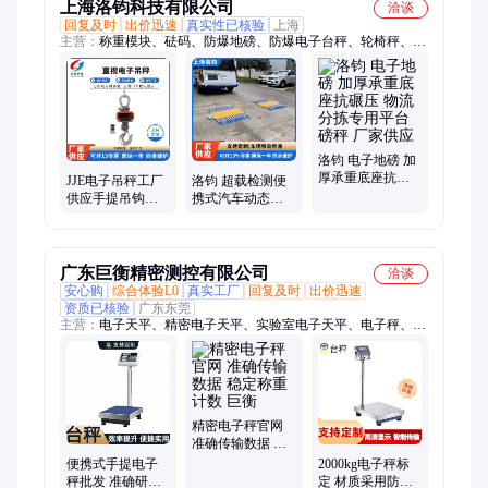
上海洛钧科技有限公司
洽谈
回复及时
出价迅速
真实性已核验
上海
主营：
称重模块、砝码、防爆地磅、防爆电子台秤、轮椅秤、不
锈钢电子叉车秤、倒桶秤、电子吊秤、轴重秤、钢瓶秤、便携式
轴重秤、透析体重秤、防爆电子秤、电子汽车衡、电子天平、拉
力计、不锈钢超低地磅、缓冲地磅、防爆天平、手推移动地磅
洛钧 电子地磅 加
厚承重底座抗碾
JJE电子吊秤工厂
洛钧 超载检测便
压 物流分拣专用
供应手提吊钩称
携式汽车动态轴
平台磅秤 厂家供
无线便携直视式
重秤 手提式无线
应
吊钩秤配手持仪
轴重仪 随铺随意
方便
广东巨衡精密测控有限公司
洽谈
安心购
综合体验L0
真实工厂
回复及时
出价迅速
资质已核验
广东东莞
主营：
电子天平、精密电子天平、实验室电子天平、电子秤、计
数秤、串口秤、台秤、桌秤、叉车秤、电子叉车秤、电子台秤、
智能电子秤、电子计数秤、计数电子秤、平台秤、防爆台秤、计
数台秤、电子桌秤、分析电子天平
精密电子秤官网
准确传输数据 稳
定称重计数 巨衡
便携式手提电子
2000kg电子秤标
秤批发 准确研发
定 材质采用防腐