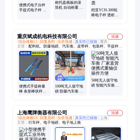
称托盘栈板的滚
便携式电子台秤
筒机 自动称重 滚
手提式电子秤 移
桤亚YCH-300轮
筒输送电子秤 厂
动称重 方便提拿
椅电子秤 透析称
家订制检重机
精度高
体重 残疾人可坐
着测量 304不锈钢
材质
重庆斌成机电科技有限公司
洽谈
综合体验L1
回复及时
出价迅速
真实性已核验
重庆
主营：
配料机、防爆地磅、汽车衡、皮带秤、包装秤、手提秤、
称重配料控制系统、配料控制器、小地磅、无人值守地磅、包装
机
50吨无人值守地
磅 智能汽车衡 厂
便携式手提称量
100吨无人值守地
家直营 便携式重
棒 条形棒状秤高
磅 防爆汽车衡 维
轴仪 操作方便
精度 蓝牙APP连
护成本低 便携式
接
重轴仪 斌成机电
上海鹰牌衡器有限公司
洽谈
综合体验L0
回复及时
出价迅速
真实性已核验
上海
主营：
行车秤、电子地磅、电子地上衡