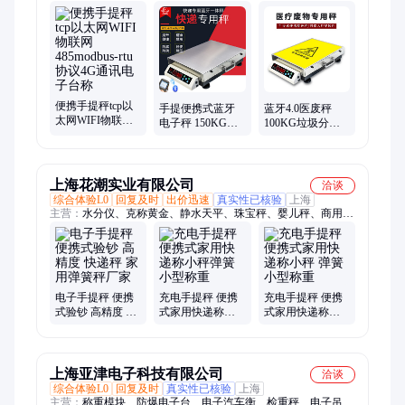
报警秤、溯源AI识别秤、安卓屏打印秤、ERP电子秤、工业计数
计重秤、U盘保存电子秤、语音播报电子秤、4G/WIFI电子秤、
网口电子秤、PLU打印电子秤、行车电子吊钩秤、语音播报等级
分拣秤、继电器功能电子秤、232串口电子秤、标签打印秤、定
制APP物联网秤、外接大屏幕电子秤、MODBUS通讯秤、485通
讯秤、智能货架、电子天平
便携手提秤tcp以
手提便携式蓝牙
蓝牙4.0医废秤
太网WIFI物联网
电子秤 150KG普
100KG垃圾分类
485modbus-rtu协
通快递专用秤 支
电子秤小程序APP
议4G通讯电子台
持二次开发
支持二次开发
称
上海花潮实业有限公司
洽谈
综合体验L0
回复及时
出价迅速
真实性已核验
上海
主营：
水分仪、克称黄金、静水天平、珠宝秤、婴儿秤、商用台
秤、电子手提秤、精准电子秤、电子计数秤、台秤计数秤、婴儿
体重秤、智能电子秤、体检电子秤、称重电子秤、电子称计数
秤、电子秤体脂称、计数秤电子秤、幼儿园体检秤、便携式手提
秤、电子天平、体重测量仪、高精度电子称
电子手提秤 便携
充电手提秤 便携
充电手提秤 便携
式验钞 高精度 快
式家用快递称小
式家用快递称小
递秤 家用弹簧秤
秤弹簧小型称重
秤 弹簧小型称重
厂家
上海亚津电子科技有限公司
洽谈
综合体验L0
回复及时
真实性已核验
上海
主营：
称重模块、防爆电子台、电子汽车衡、检重秤、电子吊