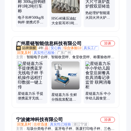
消防器材
热处理炉智能退
电子吊秤500kg吊
火回火淬火炉加
HSG40液压油缸
钩秤 便携式手提
热真空大尺寸蒸
大全双耳环1吨2
吊磅称 300kg挂钩
炉盘炉膛双层铸
吨小型双向工程
磅秤1吨2吨行车
造
农机升降油顶总
称
成
广州星链智能信息科技有限公司
洽谈
4年
品
安心购
综合体验L0
真实工厂
回复及时
真实性已核验
广东广州
主营：
智能电子台秤、智能收货秤、食堂收货秤、称重验收秤、
智能可视秤、触屏电子秤、工业防爆台秤、AI识别智能秤、防差
错配料秤、高精度称重模块、工业称重模块、智慧餐厅设备
星链嘉力乐 手提
星链嘉力乐 中小
星链嘉力乐 生鲜
便携蓝牙无线电
学幼儿园食堂后
分拣批发配送称
子秤 手机操作远
厨餐具炊具消毒
重过磅 标签票据
程打印数据一键
记录监管 联网消
打印扫码智能一
上传
毒柜
体秤
宁波健坤科技有限公司
洽谈
回复及时
出价迅速
真实性已核验
浙江宁波
主营：
垃圾分类电子秤、蓝牙电子秤、医废打印电子秤、三色灯