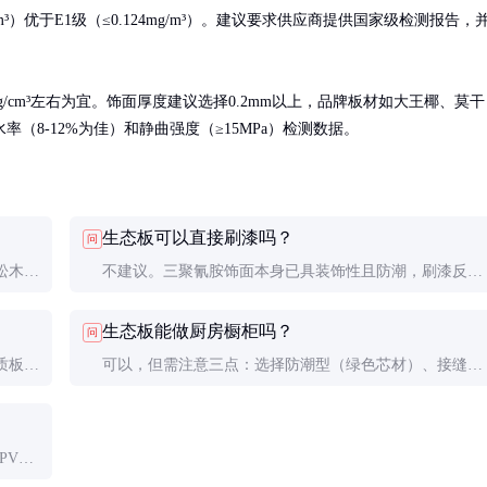
m³）优于E1级（≤0.124mg/m³）。建议要求供应商提供国家级检测报告，
/cm³左右为宜。饰面厚度建议选择0.2mm以上，品牌板材如大王椰、莫干
8-12%为佳）和静曲强度（≥15MPa）检测数据。
生态板可以直接刷漆吗？
问
松木芯
不建议。三聚氰胺饰面本身已具装饰性且防潮，刷漆反而
格方面
影响表面性能。如需改色，应选择专用贴膜或更换饰面
生态板能做厨房橱柜吗？
问
板。
质板只
可以，但需注意三点：选择防潮型（绿色芯材）、接缝处
显划
加防潮条、避免长期积水。建议水槽区域用不锈钢或石英
石替代。
PVC