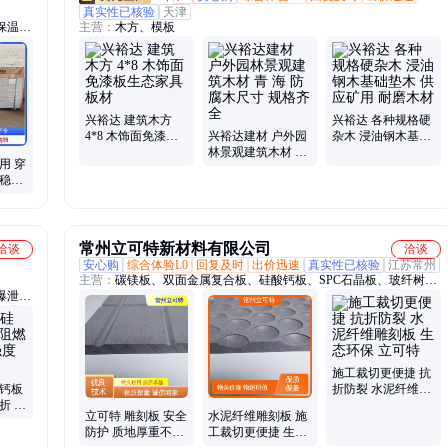
真实性已核验
天津
保温吸
主营：
木方、模板
棚顶隔
冲孔石
涂石膏
酸钙冲
房穿孔
兴裕达 建筑木方
兴裕达 各种规格硬
4*8 木饰面免漆板
兴裕达建材 户外园
杂木 浸油钢木基础
生态家具板材
林景观建筑木材 青
垫木 供应矿用 耐磨
用 穿
海 防腐木尺寸 规格
木材
能稳定
齐全
品款式
常州立可特新材料有限公司
洽谈
洽谈
安心购
综合体验L0
回复及时
出价迅速
真实性已核验
江苏常州
主营：
碳镁板、双面金属复合板、硅酸钙板、SPC石晶板、玻纤树脂
爆泄压
板、树脂板、树脂门、三防板、家具板
水泥外
施工裁切更便捷 抗
酸钙板
折防裂 水泥纤维雕
折 高
刻板 生态环保 立可
立可特 雕刻板 安全
水泥纤维雕刻板 施
特
防护 质地厚重不易
工裁切更便捷 生态