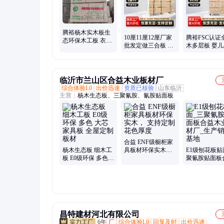
腾裕杨木实木板生
10厘11厘12厘厂家
腾裕FSC认证
态环保木工板 衣柜
批发定做三合板 五
木多层板 婴
家具木门芯板定制
合板漂白杨木胶合
沙发板适用 
优选
板 多层板加工
质优选
临沂市兰山区合益木业板材厂
综合体验L0
出价迅速
资质已核验
山东临沂
主营：
杨木生态板、三聚氰胺、氰胺贴面板
合益 ENF级橱柜家
杨木生态板 细木工
具板材环保实木，
E1级刨花板贴
板 E0级环保 多色
支持定制花色厚度
聚氰胺贴面板
大芯家具板 全屋定
木业板材厂_
制板材
售基地
昌特建材河北有限公司
6年
厂
综合体验L0
回复及时
出价迅速