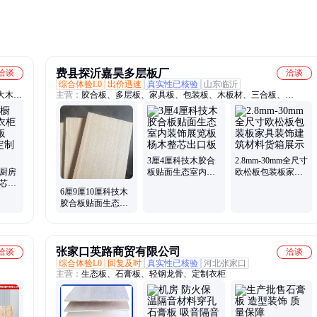
费县探沂嘉昊多层板厂
洽谈
洽谈
综合体验L0
出价迅速
真实性已核验
山东临沂
大木
主营：
胶合板、多层板、家具板、包装板、木板材、三合板、
木板、
6mm9mm18mm、装饰板材、多层桦木板
木板、
、石膏
3厘4厘科技木胶合
2.8mm-30mm全尺寸
柜厨房
板贴面生态室内装
欧松板包装板家具
木芯生
饰展览板杨木整芯
装饰建筑材料货箱
6厘9厘10厘科技木
屋定
出口板
展示
胶合板贴面生态板
室内装饰展览板杨
木整芯出口板
张家口英路商贸有限公司
洽谈
洽谈
综合体验L0
回复及时
真实性已核验
河北张家口
主营：
生态板、石膏板、轻钢龙骨、定制衣柜