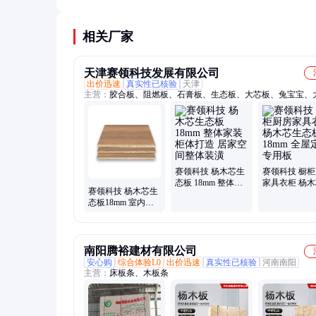
封边条能有效防止芯材吸湿变形，延长使用寿命。
相关厂家
天津赛领科技发展有限公司
出价迅速
真实性已核验
天津
主营：
胶合板、阻燃板、石膏板、生态板、大芯板、兔宝宝、
板、木板材、家具板、模板细工、木工板材、多层定制、家具
防腐木板、细工木板、集成材板、墙体板材、壁柜板材、木材
人造板材、环保板材、红橡集成材、泡沫保温板、松木集成材
防火板
赛领科技 杨木芯生
赛领科技 橱
态板 18mm 整体家
家具衣柜 杨
赛领科技 杨木芯生
装柜体打造 居家空
态板18mm 全
态板18mm 室内柜
间整体装潢
制专用板
体打造 环保抗潮耐
用
南阳腾裕建材有限公司
安心购
综合体验L0
出价迅速
真实性已核验
河南南阳
主营：
床板条、木板条