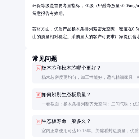
环保等级是首要考量指标，E0级（甲醛释放量≤0.05mg/
留意报告有效期。

芯材方面，优质产品杨木条排列紧密无空隙，密度在0.5g
山的质量相对稳定。采购量大的客户可要求厂家提供含水率（
常见问题
杨木芯和松木芯哪个更好？
问
杨木芯密度更均匀，加工性能好，适合精细家具；
强度略高但重量大，更适合承重要求高的场景。价
如何辨别生态板质量？
问
松木芯通常贵10-15%。
一看截面：杨木条排列整齐无空洞；二闻气味：优
有木材味无刺鼻味；三测硬度：用钥匙划表面无明
生态板寿命一般多久？
问
痕；四查标识：正规产品有清晰环保等级标注。
室内正常使用可达10-15年。关键看封边质量，优质