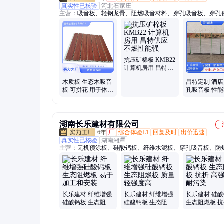
真实性已核验
河北石家庄
主营：
吸音板、轻钢龙骨、阻燃吸音材料、穿孔吸音板、穿孔
音板、复合工程装饰板、阻燃孔板、穿孔吸声天花板、体育馆
音板、阻燃陶铝隔音板、穿孔影院隔音墙、穿孔吸音铝扣板、
膏板、碳酸钙复合板、穿孔隔音吸音板、保温冲孔板、穿孔预
板、办公室吊顶材料、保温装饰一体板、墙面用阻燃孔板、硅
孔复合板、屋面隔音板材、纤维状石膏板、穿孔吸音板墙、机
抗压矿棉板 KMB22
复合吸音板
计算机房用 昌特供
应 不燃性能强
木质板 生态木吸音
昌特定制 酒店
板 可拼花 用于体育
孔吸音板 性
馆 昌特供应 支持定
不易磨损 产
做
多样 厂家
湖南长乐建材有限公司
6年
厂
综合体验L1
回复及时
出价迅速
真实性已核验
湖南湘潭
主营：
无机预涂板、硅酸钙板、纤维水泥板、穿孔吸音板、防
板、吊顶天花板、吊顶压花板、隧道钢钙板、硅酸盐防火板、
墙挂板、洁净板、冰火板、硅晶板
长乐建材 纤维增强
长乐建材 纤维增强
长乐建材 硅
硅酸钙板 生态阻燃
硅酸钙板 生态阻燃
生态阻燃板 抗
板 易于加工和安装
板 质量轻强度高
强度 耐污染