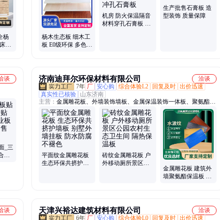
生产批售石膏板 造
机房 防火保温隔音
型装饰 质量保障
材料穿孔石膏板 吸
音隔音冲孔石膏板
全杨
杨木生态板 细木工
儿床板
板 E0级环保 多色
产地品
大芯家具板 全屋定
制板材
济南迪拜尔环保材料有限公司
洽谈
洽谈
7年
厂
安心购
综合体验L2
回复及时
出价迅速
真实性已核验
山东济南
主营：
金属雕花板、外墙装饰墙板、金属保温装饰一体板、聚氨酯保
温装饰一体板、外墙金属雕花板、外墙保温装饰板、金属雕花板岗
亭、保温一体化板、保温装饰金属雕花板、保温装饰一体板、金属雕
花保温板、轻钢别墅、金属压花板、金属雕花板房、移动厕所、活动
房外墙板、轻钢别墅墙板、轻钢别墅外墙板、活动房、活动房外墙装
饰板
面_三
合益
平面纹金属雕花板
砖纹金属雕花板 户
生产销
生态环保共挤护墙
外移动厕所景区公
金属雕花板 建筑外
板 别墅外墙挂板 防
园农村生态卫生间
墙聚氨酯保温板 保
水防腐不褪色
隔热保温板
温装饰一体板 农村
生态环保厕所
天津兴裕达建筑材料有限公司
洽谈
洽谈
6年
厂
安心购
综合体验L0
回复及时
出价迅速