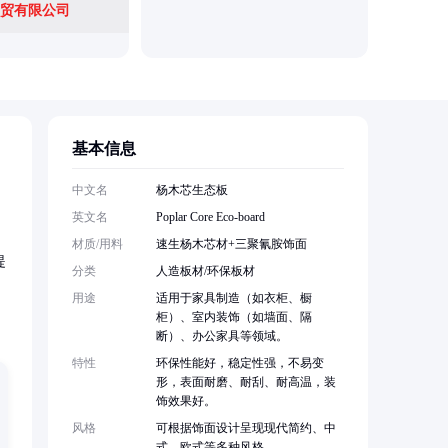
贸有限公司
基本信息
，
中文名
杨木芯生态板
英文名
Poplar Core Eco-board
材质/用料
速生杨木芯材+三聚氰胺饰面
提
分类
人造板材/环保板材
用途
适用于家具制造（如衣柜、橱
柜）、室内装饰（如墙面、隔
断）、办公家具等领域。
特性
环保性能好，稳定性强，不易变
形，表面耐磨、耐刮、耐高温，装
饰效果好。
风格
可根据饰面设计呈现现代简约、中
式、欧式等多种风格