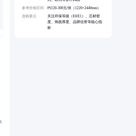
参考价格区间
约120-300元/张（1220×2440mm）
选购要点
关注环保等级（E0/E1）、芯材密
度、饰面厚度、品牌信誉等核心指
标
，
木