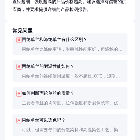
直径越细、强度越高的产品价格越高。建议选择有信誉的供
应商，并要求提供详细的产品检测报告。
常见问题
丙纶单丝和涤纶单丝有什么区别？
问
丙纶单丝比涤纶更轻，耐酸碱性能更好，但涤纶的强
度和耐热性更高。选择时需根据具体应用需求决定。
丙纶单丝的耐温性能如何？
问
丙纶单丝的连续使用温度一般不超过100℃，短期可
耐受120℃。超过此温度会导致性能下降甚至熔化。
如何判断丙纶单丝的质量？
问
主要看单丝的均匀度、拉伸强度和断裂伸长率。优质
产品应具有一致的直径和较高的强度。
丙纶单丝可以染色吗？
问
可以，但需要专门的分散染料和高温染色工艺。染色
后色牢度较好，但颜色选择相对有限。