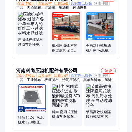
综合体验L0
回复及时
出价迅速
真实性已核验
河南许昌
主营：
丙纶滤布、过滤器、压滤机、过滤设备
压滤机板框滤布
过滤布各种单丝
板框压滤机 不锈
全自动厢式压滤
布丙纶纤维工业
钢过滤机 全自动
机厂家 污泥脱水
过滤材料永鼎过
常压压滤设备 厂
机 高效固液分离
滤
家支持定制
液压装置自动保
压
河南科尚压滤机配件有限公司
洽谈
综合体验L0
回复及时
出价迅速
真实性已核验
河南许昌
主营：
工业滤布、板框滤布、污泥压滤机、黑单丝滤布、压滤机
滤布、离心机滤布袋
科尚 密闭式压滤
节能高效快速隔
机滤布 耐酸耐碱
膜厢式滤布 污泥
科尚 印染厂污泥
滤袋 870型内嵌式
污水处理 全自动
脱水 1250型压滤
滤板固液分离
过滤设备
机 黑单丝滤布丙
纶板框式过滤布