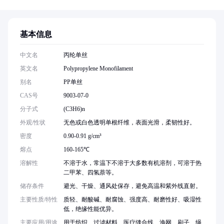
基本信息
中文名
丙纶单丝
英文名
Polypropylene Monofilament
别名
PP单丝
CAS号
9003-07-0
分子式
(C3H6)n
外观/性状
无色或白色透明单根纤维，表面光滑，柔韧性好。
密度
0.90-0.91 g/cm³
熔点
160-165℃
溶解性
不溶于水，常温下不溶于大多数有机溶剂，可溶于热
二甲苯、四氢萘等。
储存条件
避光、干燥、通风处保存，避免高温和紫外线直射。
主要性质/特性
质轻、耐酸碱、耐腐蚀、强度高、耐磨性好、吸湿性
低，绝缘性能优异。
主要应用/用途
用于纺织、过滤材料、医疗缝合线、渔网、刷子、绳