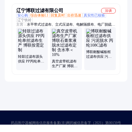
批发
辽宁博联过滤有限公司
洽谈
安心购
综合体验L1
回复及时
出价迅速
真实性已核验
辽宁铁岭
主营：
水平带式过滤布、立式压滤布、电解隔膜布、电厂脱硫网
带、硫化板框滤布、叶滤机滤布
博联耐酸碱板框
转鼓过滤布源头
过滤布供应 污泥
供应 PP丙纶单丝
真空皮带机滤布
脱水 丙纶108C滤
滤布生产 博联按
生产厂家 博联石
布
需定制
膏浆液脱水过滤
布定制 含水率＜
10%
药品医疗器械网络信息服务备案(京)网药械信息备字（2021）第00159号
京ICP证030173号
京公网安备11000002000001号