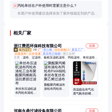
丙纶单丝在户外使用时需要注意什么？
问
长期户外使用建议选择添加了紫外线稳定剂的产品，
或采取遮阳措施，以延长使用寿命。
相关厂家
浙江费思环保科技有限公司
洽谈
2年
厂
安心购
综合体验L0
真实工厂
回复及时
出价迅速
真实性已核验
浙江台州
主营：
滤布、过滤布、板框压滤机滤布、丙纶滤布、单丝滤布、
压滤机滤布、工业过滤布、工业滤布、耐酸碱过滤布、脱硫滤
布、复丝滤布、板框压滤机过滤布、涤纶滤布、烛式滤袋、斜槽
透气布、阳极袋、纤维转盘滤布、液体过滤袋
聚酯聚丙烯滤布
单丝布压滤机滤
涤纶布丙纶布
高温硫化布气化
布丙纶布涤纶工
PA66锦纶单丝布
透气帆布斜槽滤
业布聚酯聚丙烯
复丝布聚乙烯过
布透气层水泥厂
耐高温抗磨损过
滤布
滤布
河南永鼎过滤设备有限公司
洽谈