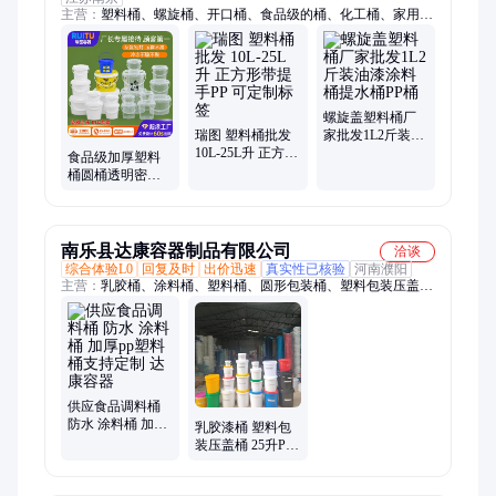
主营：
塑料桶、螺旋桶、开口桶、食品级的桶、化工桶、家用塑
料小水桶、发酵塑料桶、奶茶桶、塑料圆桶、5l塑料桶、水桶、
方形塑料桶、食品级塑料桶、涂料桶、机油桶、海蜇桶、龙虾
桶、化肥桶、乳胶漆桶、包装桶、肥料桶、种子包装桶、酒酿包
装桶、透明塑料桶
螺旋盖塑料桶厂
瑞图 塑料桶批发
家批发1L2斤装油
10L-25L升 正方形
漆涂料桶提水桶
食品级加厚塑料
带提手PP 可定制
PP桶
桶圆桶透明密封
标签
外卖包装桶PP打
包桶水果烫捞杯
酱料
南乐县达康容器制品有限公司
洽谈
综合体验L0
回复及时
出价迅速
真实性已核验
河南濮阳
主营：
乳胶桶、涂料桶、塑料桶、圆形包装桶、塑料包装压盖
桶、防水涂料
供应食品调料桶
防水 涂料桶 加厚
乳胶漆桶 塑料包
pp塑料桶支持定
装压盖桶 25升PP
制 达康容器
涂料桶 密封盖桶