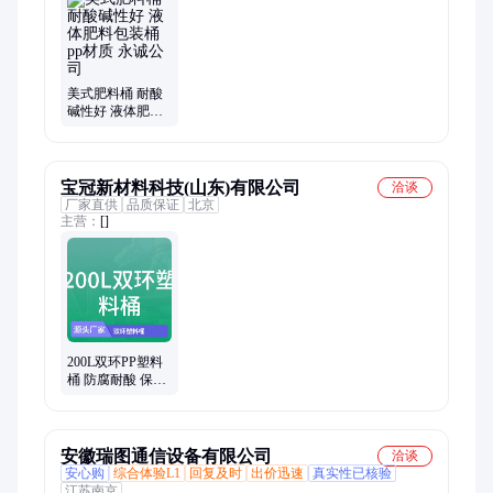
美式肥料桶 耐酸
碱性好 液体肥料
包装桶 pp材质 永
诚公司
宝冠新材料科技(山东)有限公司
洽谈
厂家直供
品质保证
北京
主营：
[]
200L双环PP塑料
桶 防腐耐酸 保温
保鲜密封桶 多规
格可选
安徽瑞图通信设备有限公司
洽谈
安心购
综合体验L1
回复及时
出价迅速
真实性已核验
江苏南京