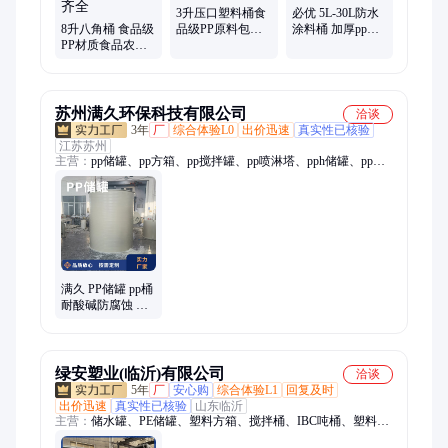
3升压口塑料桶食
必优 5L-30L防水
8升八角桶 食品级
品级PP原料包装
涂料桶 加厚pp塑
PP材质食品农化
桶 酱类酒精等行
料桶 通用桶可定
塑料桶可定色规
业
制
格齐全
苏州满久环保科技有限公司
洽谈
3年
厂
综合体验L0
出价迅速
真实性已核验
江苏苏州
主营：
pp储罐、pp方箱、pp搅拌罐、pp喷淋塔、pph储罐、pp计
量罐、pp降膜吸收器、pp水箱、聚丙烯换热器、酸洗槽
满久 PP储罐 pp桶
耐酸碱防腐蚀 结
构简单 使用方便
绿安塑业(临沂)有限公司
洽谈
5年
厂
安心购
综合体验L1
回复及时
出价迅速
真实性已核验
山东临沂
主营：
储水罐、PE储罐、塑料方箱、搅拌桶、IBC吨桶、塑料圆
桶、堆码桶、双环桶、叉车桶、PP罐、减水剂复配设备、塑料水