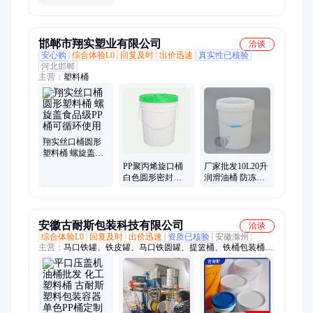
厂家定制PP养殖
鱼池渔业养殖pp
桶
邯郸市翔实塑业有限公司
洽谈
安心购
综合体验L0
回复及时
出价迅速
真实性已核验
河北邯郸
主营：
塑料桶
翔实丝口桶圆形
塑料桶 螺旋盖食
品级PP桶可循环
PP聚丙烯旋口桶
厂家批发10L20升
使用
白色圆形密封塑
润滑油桶 防冻液
料桶油漆桶 翔实
塑料桶 新料PP机
包装桶厂家
油桶 翔实
安徽古耐斯包装科技有限公司
洽谈
综合体验L0
回复及时
出价迅速
资质已核验
安徽滁州
主营：
马口铁罐、铁皮罐、马口铁圆罐、提篮桶、铁桶包装桶、
马口铁桶、圆形铁桶、涂料铁桶、油漆桶、金属包装桶、带盖包
装桶、花篮桶、铁皮桶、开口铁桶、闭口铁桶、工业漆包装桶、
乳胶漆包装桶、油漆包装桶、涂料金属桶、涂料桶、肥料包装
桶、镀锌铁桶、通用化工桶铁桶、塑料桶、马口铁方罐