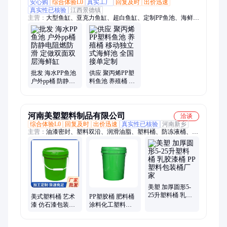
安心购
综合体验L0
真实工厂
回复及时
出价迅速
真实性已核验
江西景德镇
主营：
大型鱼缸、亚克力鱼缸、超白鱼缸、定制PP鱼池、海鲜池
定制、超市海鲜池、酒店海鲜池、海鲜缸定做、定制海鲜缸、定
做海鲜缸、亚克力泳池、无边亚克力泳池安装、无边泳池、亚克
力泳池定制、亚克力圆柱鱼缸、海洋馆观赏视窗安装、锦鲤地
缸、别墅鱼池观赏视窗安装、科研试验缸、亚克力圆柱表演箱、
美人鱼表演缸定制、天井鱼缸、定制亚克力板、亚克力水母缸定
制、定做海鲜池、亚克力挡板安装
批发 海水PP鱼池
供应 聚丙烯PP塑
户外pp桶 防静电
料鱼池 养殖桶 移
阻燃防滑 定做双
动独立式海鲜池
面双层海鲜缸
全国接单定制
河南美塑塑料制品有限公司
洽谈
综合体验L0
回复及时
出价迅速
真实性已核验
河南新乡
主营：
油漆密封、塑料双沿、润滑油脂、塑料桶、防冻液桶、润
滑油桶、pp化工包装、塑料包装桶、涂料包装桶、建材涂料桶、
美式涂料桶、水桶涂料桶、双沿包装桶、涂料桶定制、塑料化工
桶、油漆包装桶、液体包装桶、乳胶漆包装桶、化工桶机油桶、
美式膜内贴桶、食品级包装桶、加厚水桶涂料、塑料容器、胶水
涂料、食品级塑料
美塑 加厚圆形5-
25升塑料桶 乳胶
美式塑料桶 艺术
PP塑胶桶 肥料桶
漆桶 PP塑料包装
漆 仿石漆包装桶
涂料化工塑料桶
桶厂家
中式pp桶厂 圆形
塑料包装桶设计
膜内贴 肥料桶