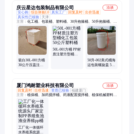
庆云星达包装制品有限公司
洽谈
安心购
综合体验L0
真实工厂
回复及时
出价迅速
真实性已核验
天津
主营：
化工桶、包装桶、塑料桶、30升抱箍桶、50升抱箍桶、60
升抱箍桶、200升抱箍桶、25升塑料桶、20升塑料桶、吨桶
50L-001方桶 PP材
质注塑方型桶化
工包装 50公斤塑
瓷白30L-001方桶
50升-002美式桶海
料桶
30公斤压盖注塑
运包装螺旋盖 50
PP桶 30升化工桶
升圆桶PP材质 食
品化工桶
厦门鸿耐塑业科技有限公司
洽谈
回复及时
出价迅速
资质已核验
福建厦门
主营：
植保桶、加药搅拌桶、药液配置搅拌桶、植保机械塑料
桶、牛筋发酵酿酒桶、塑料水塔、加厚化粪池、立式平底储罐
工厂化一体循环
水养殖系统源头