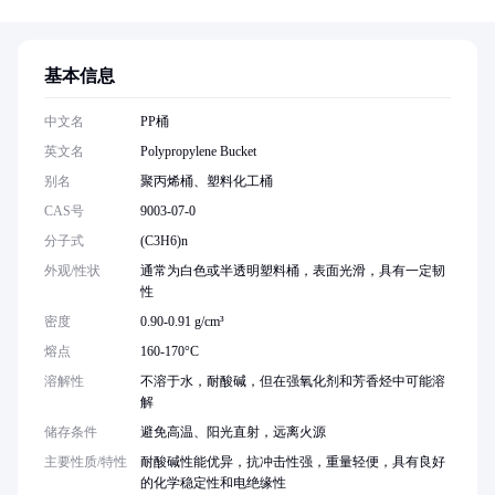
基本信息
中文名
PP桶
英文名
Polypropylene Bucket
别名
聚丙烯桶、塑料化工桶
CAS号
9003-07-0
分子式
(C3H6)n
外观/性状
通常为白色或半透明塑料桶，表面光滑，具有一定韧
性
密度
0.90-0.91 g/cm³
熔点
160-170°C
溶解性
不溶于水，耐酸碱，但在强氧化剂和芳香烃中可能溶
解
储存条件
避免高温、阳光直射，远离火源
主要性质/特性
耐酸碱性能优异，抗冲击性强，重量轻便，具有良好
的化学稳定性和电绝缘性