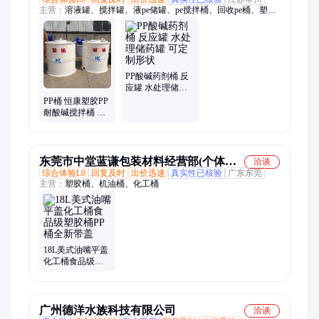
主营：
溶液罐、搅拌罐、液pe储罐、pe搅拌桶、回收pe桶、塑料
圆桶、酸pe储罐、加药搅拌
PP酸碱药剂桶 反
应罐 水处理储药
罐 可定制形状
PP桶 恒康塑胶PP
耐酸碱搅拌桶 污
水处理加药桶
东莞市中堂蓝谦包装材料经营部(个体工
洽谈
综合体验L0
回复及时
出价迅速
真实性已核验
广东东莞
商户)
主营：
塑胶桶、机油桶、化工桶
18L美式油嘴平盖
化工桶食品级塑
胶桶PP桶全新带
盖
广州德洋水族科技有限公司
洽谈