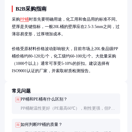
B2B采购指南
采购
PP桶
时首先要明确用途，化工用和食品用的标准不同。
壁厚是关键指标，一般20L桶的壁厚应在2.5-3.5mm之间，过
薄容易变形，过厚增加成本。

价格受原材料价格波动影响较大，目前市场上20L食品级PP
桶价格约80-120元/个，化工级约60-100元/个。大批量采购
（1000个以上）通常可享受5-10%的折扣。建议选择有
ISO9001认证的厂家，并索取材质检测报告。
常见问题
PP桶和PE桶有什么区别？
问
PP桶耐温性更好（PE最高60℃），刚性更强，但PE
桶抗冲击性更优。PP适合装热液体，PE适合低温或
需要柔性的场合。
如何判断PP桶的质量？
问