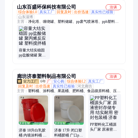
山东百盛环保科技有限公司
洽谈
综合体验L0
真实工厂
回复及时
出价迅速
真实性已核验
山东淄博
主营：
净化塔、缠绕罐、塑料储罐、pp废气喷淋塔、pph塑料卧
式储罐、pph缠绕罐、pph储罐、pp罐、聚丙烯储罐、酸洗罐、搅
拌罐
容量大结实稳固
pp盐酸储罐 聚丙
烯反应罐 塑料搅
拌桶
廊坊济泰塑料制品有限公司
洽谈
6年
厂
安心购
综合体验L2
真实工厂
回复及时
出价迅速
真实性已核验
河北廊坊
主营：
塑料桶、涂料桶、果蔬桶、肥料桶、食品级原料桶、压口
塑料桶、胶水桶、化工桶、圆形小塑料桶、广口pp桶、手提注塑
圆桶、黄油桶、内墙涂料桶、大口径塑料桶、密封包装桶带盖、
加厚食品级塑料桶、密封包装塑料桶、压盖塑料圆桶、PP化工包
装塑料桶、食品涂料桶、水性油漆塑料桶、注塑包装桶、塑料涂
料桶、圆桶油漆桶、白色塑料桶
PP塑料化工桶源
头厂家 原液密封
济泰 18升白乳胶
济泰 17升 闭口塑
存储专用 结实耐
桶 内墙涂料桶 防
料桶胶桶 广口pp