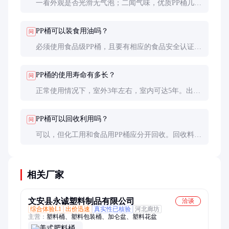
一看外观是否光滑无气泡；二闻气味，优质PP桶几乎
无味；三测壁厚均匀度；四做跌落测试，检查抗冲击
性。
PP桶可以装食用油吗？
问
必须使用食品级PP桶，且要有相应的食品安全认证。
普通化工级PP桶可能含有添加剂，不适合食品接触。
PP桶的使用寿命有多长？
问
正常使用情况下，室外3年左右，室内可达5年。出现
明显变脆、变色或变形时应更换。
PP桶可以回收利用吗？
问
可以，但化工用和食品用PP桶应分开回收。回收料通
常降级使用，如做花盆、周转箱等。
相关厂家
文安县永诚塑料制品有限公司
洽谈
综合体验L1
出价迅速
真实性已核验
河北廊坊
主营：
塑料桶、塑料包装桶、加仑盆、塑料花盆