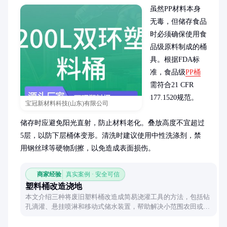
虽然PP材料本身
无毒，但储存食品
时必须确保使用食
品级原料制成的桶
具。根据FDA标
准，食品级
PP桶
需符合21 CFR 
177.1520规范。

宝冠新材料科技(山东)有限公司
储存时应避免阳光直射，防止材料老化。叠放高度不宜超过
5层，以防下层桶体变形。清洗时建议使用中性洗涤剂，禁
用钢丝球等硬物刮擦，以免造成表面损伤。
商家经验
真实案例 · 安全可信
塑料桶改造浇地
本文介绍三种将废旧塑料桶改造成简易浇灌工具的方法，包括钻
孔滴灌、悬挂喷淋和移动式储水装置，帮助解决小范围农田或花
园的浇水需求。