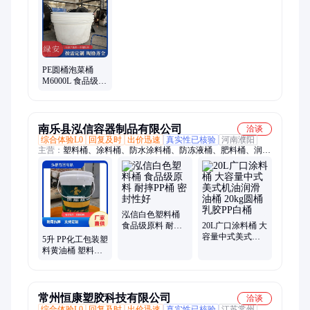
塔、化工储罐、加药箱、HDPE储罐、锥底储罐、锥底水塔、塑
料搅拌罐、pe水箱、塑料水箱
PE圆桶泡菜桶
M6000L 食品级PP
桶 防潮耐磨 支持
定制
南乐县泓信容器制品有限公司
洽谈
综合体验L0
回复及时
出价迅速
真实性已核验
河南濮阳
主营：
塑料桶、涂料桶、防水涂料桶、防冻液桶、肥料桶、润滑
油桶、饲料桶、化工桶、油漆桶
泓信白色塑料桶
食品级原料 耐摔
20L广口涂料桶 大
PP桶 密封性好
容量中式美式机
5升 PP化工包装塑
油润滑油桶 20kg
料黄油桶 塑料桶
圆桶乳胶PP白桶
广口pp桶 泓信容
器制品
常州恒康塑胶科技有限公司
洽谈
综合体验L0
回复及时
出价迅速
真实性已核验
江苏常州