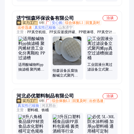
用 密封包装桶 济
水涂料pp桶 厂家
桶 化工农药桶 厂
泰
定制
家直营
济宁恒森环保设备有限公司
洽谈
6年
厂
安心购
综合体验L1
回复及时
出价迅速
真实性已核验
山东济宁
主营：
PP真空机组、PP反应釜搅拌罐、PP喷淋塔、PP真空计量
罐、PP冷凝器、PP储罐、PP过滤槽、PP非标设备、二手洒水车
适用酸碱物料pp
工业固液分离过
抽滤桶 聚丙烯材
滤设备立式聚丙
恒森设备反腐蚀
质工业化分离颗
烯pp真空过滤槽
酸碱立式聚丙烯3
粒 PP过滤槽
抽滤桶
立方pp过滤槽真
空抽滤桶
河北必优塑料制品有限公司
洽谈
6年
厂
综合体验L1
回复及时
出价迅速
真实性已核验
河北邢台
主营：
塑料桶、铁桶