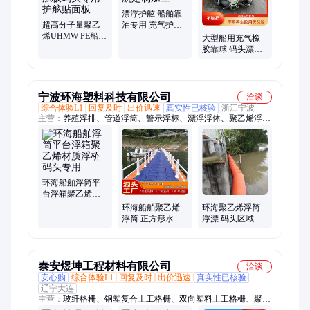
漂浮护舷 船舶靠
超高分子量聚乙
泊专用 充气护舷
烯UHMW-PE船舶
靠球 鲁航定制加
大型船用充气橡
防撞护舷板码头
工
胶靠球 码头漂浮
专用护舷贴面板
护舷 船舶碰垫支
持定制 鲁航供应
宁波环海塑料科技有限公司
洽谈
综合体验L1
回复及时
出价迅速
真实性已核验
浙江宁波
主营：
养殖浮排、管道浮筒、警示浮标、漂浮浮体、聚乙烯浮
筒、游船码头、水上警示浮体、浮筒塑料、海洋浮标、塑料浮
标、防撞浮漂、警示浮球、河道拦污、塑料浮球、禁航浮标、水
质监测、浮桥搭建、警示浮桶、水库拦污、PE浮体、PE水上浮
筒、龙舟浮排、拦污浮体、景区栈道浮桥、钓鱼浮排
环海船舶浮筒平
台浮箱聚乙烯材
质浮桥码头专用
环海船舶聚乙烯
环海聚乙烯浮筒
浮筒 正方形水上
浮漂 码头区域航
浮动平台 码头专
道警示浮排 直径
用浮箱
40公分
泰安煜坤工程材料有限公司
洽谈
安心购
综合体验L1
回复及时
出价迅速
真实性已核验
辽宁大连
主营：
玻纤格栅、钢塑复合土工格栅、双向塑料土工格栅、聚乙