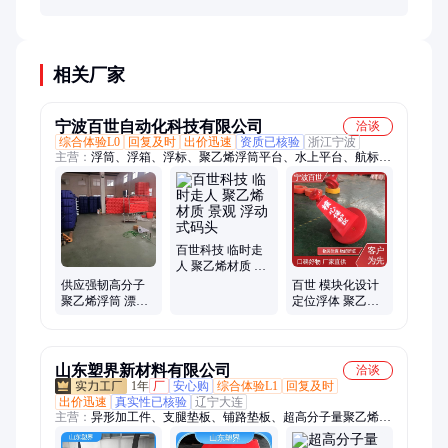
相关厂家
宁波百世自动化科技有限公司
洽谈
综合体验L0
回复及时
出价迅速
资质已核验
浙江宁波
主营：
浮筒、浮箱、浮标、聚乙烯浮筒平台、水上平台、航标、
水质监测、水电站拦污、航道助航
百世科技 临时走
人 聚乙烯材质 景
观 浮动式码头
供应强韧高分子
百世 模块化设计
聚乙烯浮筒 漂浮
定位浮体 聚乙烯
式吹塑浮体浮桥
材质 养殖海域
浮码头
山东塑界新材料有限公司
洽谈
1年
厂
安心购
综合体验L1
回复及时
出价迅速
真实性已核验
辽宁大连
主营：
异形加工件、支腿垫板、铺路垫板、超高分子量聚乙烯
板、HDPE高密度聚乙烯、含硼聚乙烯板、防水防腐衬片、pe锚