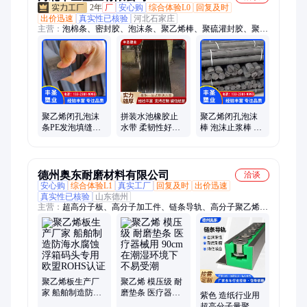
2年
厂
安心购
综合体验L0
回复及时
出价迅速
真实性已核验
河北石家庄
主营：
泡棉条、密封胶、泡沫条、聚乙烯棒、聚硫灌封胶、聚氨
酯弹性胶、聚乙烯发泡板、高压聚乙烯板、防水聚氨酯胶、聚氨
酯防水胶、聚氨酯结构胶、聚乙烯闭孔泡条、泡沫棒、泡沫板、
塑料棒、密封膏、塑料板、填缝材料、玻璃垫棒、膨胀止水胶、
非下垂灌封胶、自流平灌封胶、高弹性防水胶、桥梁泡沫止浆
棒、闭孔泡沫填缝条
聚乙烯闭孔泡沫
拼装水池橡胶止
聚乙烯闭孔泡沫
条PE发泡填缝板
水带 柔韧性好易
棒 泡沫止浆棒 材
河道堤坝港口码
安装 装配式建筑
质优良颜色可选
头用
密封件
丰圣塑业
德州奥东耐磨材料有限公司
洽谈
安心购
综合体验L1
真实工厂
回复及时
出价迅速
真实性已核验
山东德州
主营：
超高分子板、高分子加工件、链条导轨、高分子聚乙烯
板、聚乙烯板、聚乙烯链条导轨、超高分子聚乙烯板、聚乙烯加
工件、聚乙烯滑块、PP板、pe板、陶瓷衬板、高分子板、车厢滑
板、煤仓衬板、支腿垫板、含油mc尼龙板、尼龙加工件、滑块垫
块、高分子塑料加工件、尼龙板、高分子板加工、尼龙棒、
HDPE板
聚乙烯板生产厂
聚乙烯 模压级 耐
家 船舶制造防海
磨垫条 医疗器械
紫色 造纸行业用
水腐蚀 浮箱码头
用 90cm 在潮湿环
超高分子量聚乙