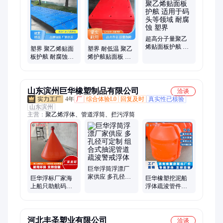
固板、冰球练习板、护舷贴面板
超高分子量聚乙
烯贴面板护舷 适
塑界 聚乙烯贴面
塑界 耐低温 聚乙
用于码头等领域
板护舷 耐腐蚀强
烯护舷贴面板 适
耐腐蚀 塑界
适用于码头等领
用于码头等领域
域 规格：可定制
尺寸：可定制
山东滨州巨华橡塑制品有限公司
洽谈
4年
厂
综合体验L0
回复及时
真实性已核验
山东滨州
主营：
聚乙烯浮体、管道浮筒、拦污浮筒
巨华浮筒浮漂厂
家供应 多孔径可
巨华浮标厂家海
巨华橡塑挖泥船
定制 组合式抽泥
上船只助航码头
浮体疏浚管件拦
管道疏浚警戒浮
警示全新料聚乙
污浮筒警示浮球
体
烯航标
PE材质美观便捷
河北丰圣塑业有限公司
洽谈