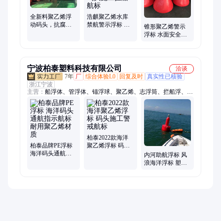
全新料聚乙烯浮
浩麒聚乙烯水库
动码头，抗腐耐
禁航警示浮标 防
锥形聚乙烯警示
晒景区垂钓龙舟
水耐腐码头施工
浮标 水面安全航
停靠观景浮桥
拦船航标
标 防水耐腐蚀
宁波柏泰塑料科技有限公司
洽谈
7年
厂
综合体验L0
回复及时
真实性已核验
浙江宁波
主营：
船浮体、管浮体、锚浮球、聚乙烯、志浮筒、拦船浮、管
道浮、标拦船、拦漂网、锥形罐、塑料拦、管浮筒、水电站、船
禁航、夹管道、片夹网、锚浮标、拦污排、拦污漂、塑料通、
bouy浮标、塑滚60cm、拦污浮漂、管线浮体、口拦垃圾
柏泰2022款海洋
柏泰品牌PE浮标
聚乙烯浮标 码头
海洋码头通航指
施工警戒航标
内河助航浮标 风
示航标 耐用聚乙
浪海洋浮标 塑料
烯材质
PE航标