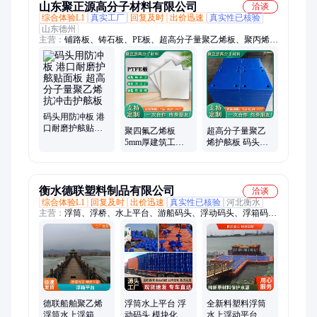
山东聚正源高分子材料有限公司
洽谈
综合体验L1
真实工厂
回复及时
出价迅速
真实性已核验
山东德州
主营：
铺路板、铸石板、PE板、超高分子量聚乙烯板、聚丙烯pp
板、聚乙烯路基板、聚乙烯板、聚乙烯加工件、聚氨酯板、聚四
氟乙烯板、可焊接pp板、upe板、链条导轨、支腿垫板、煤仓衬
板、pp水箱、pe水箱、尼龙板、U型衬板、地沟盖板、车厢滑
板、pe菜板、仿真冰板、护舷贴面板
码头用防冲板 港
口耐磨护舷贴面
聚四氟乙烯板
超高分子量聚乙
板 超高分子量聚
5mm厚建筑工程
烯护舷板 码头港
乙烯抗冲击护舷
楼梯滑动支座减
口防撞防护板 耐
板
震板 白色四氟板
磨抗压护舷贴面
可零切
板
衡水德联塑料制品有限公司
洽谈
综合体验L1
回复及时
出价迅速
真实性已核验
河北衡水
主营：
浮筒、浮桥、水上平台、游船码头、浮动码头、浮箱码
头、摩托艇泊位、尾矿库浮筒、管道浮筒、水上舞台、水上乐园
搭建、水上游泳池、水上平台架设
德联船舶聚乙烯
浮筒水上平台 浮
全新料塑料浮筒
浮筒水上浮箱平
动码头 模块化设
水上浮动平台漂