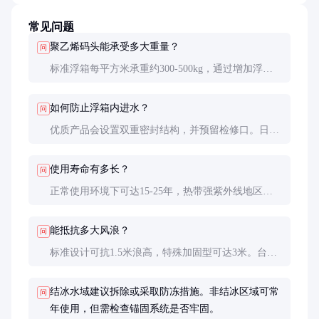
常见问题
聚乙烯码头能承受多大重量？
问
标准浮箱每平方米承重约300-500kg，通过增加浮箱
数量或尺寸可提升至1000kg/m²。专业计算需考虑动
载荷系数（通常取1.5）。
如何防止浮箱内进水？
问
优质产品会设置双重密封结构，并预留检修口。日常
应定期检查密封条，发现进水及时通过排水阀排出。
使用寿命有多长？
问
正常使用环境下可达15-25年，热带强紫外线地区约
10-15年。定期维护可延长寿命30%以上。
能抵抗多大风浪？
问
标准设计可抗1.5米浪高，特殊加固型可达3米。台风
来临前建议拆卸甲板减小受风面积。
结冰水域建议拆除或采取防冻措施。非结冰区域可常
问
年使用，但需检查锚固系统是否牢固。