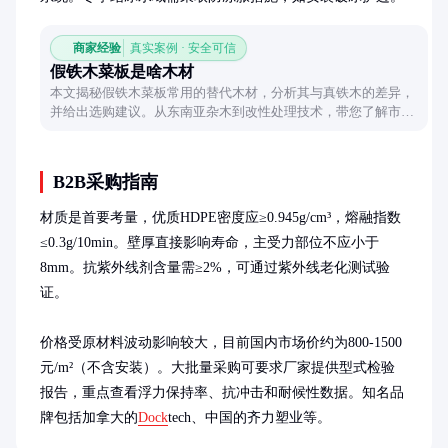
商家经验
真实案例 · 安全可信
假铁木菜板是啥木材
本文揭秘假铁木菜板常用的替代木材，分析其与真铁木的差异，
并给出选购建议。从东南亚杂木到改性处理技术，带您了解市场
上那些以假乱真的菜板材质真相。
B2B采购指南
材质是首要考量，优质HDPE密度应≥0.945g/cm³，熔融指数
≤0.3g/10min。壁厚直接影响寿命，主受力部位不应小于
8mm。抗紫外线剂含量需≥2%，可通过紫外线老化测试验
证。

价格受原材料波动影响较大，目前国内市场价约为800-1500
元/m²（不含安装）。大批量采购可要求厂家提供型式检验
报告，重点查看浮力保持率、抗冲击和耐候性数据。知名品
牌包括加拿大的
Dock
tech、中国的齐力塑业等。