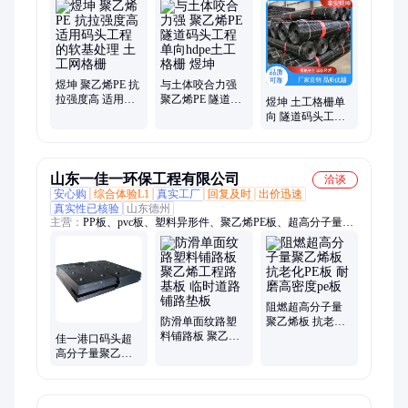
烯、单向塑料土工格栅、涤纶经编土工格栅、纤塑格栅、土工格
室、土工布、毛细排水管、毛细排水板、排水板、塑料盲沟、软
式透水管、抗裂贴、贴缝带、硬式透水管、PP焊接土工格栅、土
工膜、生态袋、膨润土防水毯、水土保护毯、蓄排水板、三维植
被网、钢塑复合拉筋带
煜坤 聚乙烯PE 抗
与土体咬合力强
拉强度高 适用码
聚乙烯PE 隧道码
煜坤 土工格栅单
头工程的软基处
头工程 单向hdpe
向 隧道码头工程
理 土工网格栅
土工格栅 煜坤
聚乙烯PE 延长使
用寿命
山东一佳一环保工程有限公司
洽谈
安心购
综合体验L1
真实工厂
回复及时
出价迅速
真实性已核验
山东德州
主营：
PP板、pvc板、塑料异形件、聚乙烯PE板、超高分子量聚
乙烯板、聚丙烯pp鱼池、环保pe板、煤仓耐磨、车厢衬板、U型
水槽、车厢滑板、护舷面板、焊接pp水箱、支腿垫板、仿真冰
板、吸水箱面板、导轨链条、塑料铺路板、塑料焊接制品、
UHMWPE板、路基板、耐酸碱PP接水盘、实验室耐酸碱托盘、
PE水箱、养殖水箱
阻燃超高分子量
防滑单面纹路塑
聚乙烯板 抗老化
料铺路板 聚乙烯
PE板 耐磨高密度
佳一港口码头超
工程路基板 临时
pe板
高分子量聚乙烯
道路铺路垫板
护舷面板 抗冲击
UHMWPE板