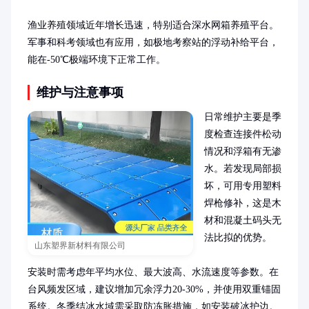
渔业养殖领域近年增长迅速，特别适合深水网箱养殖平台。
军事和科考领域也有应用，如极地考察站的浮动补给平台，
能在-50℃极端环境下正常工作。
维护与注意事项
日常维护主要是季
度检查连接件松动
情况和浮箱有无渗
水。若发现局部损
坏，可用专用塑料
焊枪修补，这是木
材和混凝土码头无
法比拟的优势。

山东塑界新材料有限公司
安装时需考虑年平均水位、最大波高、水流速度等参数。在
台风频发区域，建议增加冗余浮力20-30%，并使用双重锚固
系统。冬季结冰水域需采取防冻胀措施，如安装破冰护边。