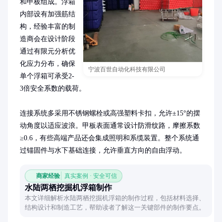
和甲板组成。浮箱
内部设有加强筋结
构，经验丰富的制
造商会在设计阶段
通过有限元分析优
化应力分布，确保
宁波百世自动化科技有限公司
单个浮箱可承受2-
3倍安全系数的载荷。

连接系统多采用不锈钢螺栓或高强塑料卡扣，允许±15°的摆
动角度以适应波浪。甲板表面通常设计防滑纹路，摩擦系数
≥0.6，有些高端产品还会集成照明和系缆装置。整个系统通
过锚固件与水下基础连接，允许垂直方向的自由浮动。
商家经验
真实案例 · 安全可信
水陆两栖挖掘机浮箱制作
本文详细解析水陆两栖挖掘机浮箱的制作过程，包括材料选择、
结构设计和制造工艺，帮助读者了解这一关键部件的制作要点。