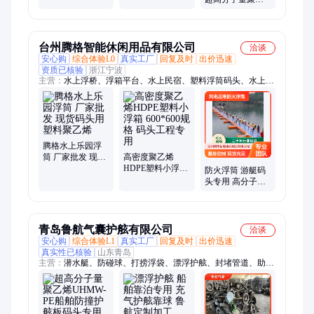
专用 欧盟ROHS
境下不易受潮
烯链条导轨 注塑
认证
级 5.5m 施工方便
台州腾格智能休闲用品有限公司
洽谈
安心购
综合体验L0
真实工厂
回复及时
出价迅速
资质已核验
浙江宁波
主营：
水上浮桥、浮箱平台、水上民宿、塑料浮筒码头、水上太
阳能、移动式平台、音乐表演平台、多用浮筒平台、水上工程
腾格水上乐园浮
筒 厂家批发 现货
高密度聚乙烯
码头用塑料聚乙
HDPE塑料小浮箱
防火浮筒 游艇码
烯
600*600规格 码头
头专用 高分子聚
工程专用
乙烯材质 抗风浪
承重强
青岛鲁航气囊护舷有限公司
洽谈
安心购
综合体验L1
真实工厂
回复及时
出价迅速
真实性已核验
山东青岛
主营：
潜水艇、防碰球、打捞浮袋、漂浮护舷、封堵管道、助浮
浮球、打捞气囊、轮胎链条、船用气囊、半潜护舷、橡胶护舷、
下水气囊、充气护舷、橡胶靠球、移动房子、橡胶气囊、弹性体
护舷、船用上下水、橡胶缓冲球、堵管道气囊、橡胶防撞球、滚
动充气气囊、水中搬运工具、管道封堵气囊