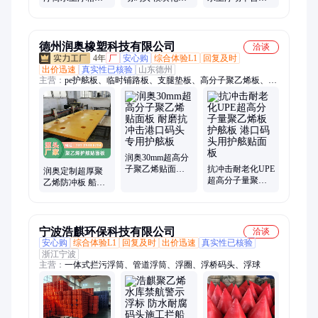
台水上栈道架设
计 耐腐蚀 适用于
浮码头快艇码头
游艇码头专用浮
游艇码头
浮桥水泊位搭建
桥
德州润奥橡塑科技有限公司
洽谈
4年
厂
安心购
综合体验L1
回复及时
出价迅速
真实性已核验
山东德州
主营：
pe护舷板、临时铺路板、支腿垫板、高分子聚乙烯板、聚
乙烯棒材、超高分子量聚乙烯板材、阻燃聚乙烯板材、聚乙烯电
缆夹、聚乙烯刮板、聚乙烯导轨、含硼聚乙烯板材、聚乙烯防撞
板、聚乙烯地沟盖板、聚乙烯脱水面板、U型衬板、煤仓衬板、
耐磨滑块、煤矿井下用防滑铺路板、防静电UPE板材、PP板材、
UPE车厢滑板、煤矿井下电缆沟盖板、尼龙齿轮、尼龙加工件、
PP焊接水箱
润奥30mm超高分
子聚乙烯贴面板
抗冲击耐老化UPE
润奥定制超厚聚
耐磨抗冲击港口
超高分子量聚乙
乙烯防冲板 船体
码头专用护舷板
烯板护舷板 港口
保护码头专用 高
码头用护舷贴面
强抗冲击
板
宁波浩麒环保科技有限公司
洽谈
安心购
综合体验L1
回复及时
出价迅速
真实性已核验
浙江宁波
主营：
一体式拦污浮筒、管道浮筒、浮圈、浮桥码头、浮球