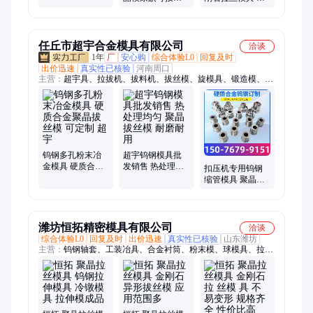
定制 不易磨损
型聚晶模 六角 正
方扁方 螺旋模 拉
管模
任丘市超宇合金模具有限公司
洽谈
1年
厂
安心购
综合体验L0
回复及时
出价迅速
真实性已核验
河南周口
主营：
超宇具、拉拔机、拔料机、拔丝模、旋模具、锻造模、凹
凸模、合成模、组合模、钻模套、钨钢模、金属模、拉伸模、成
型模、拔丝粉、圆衬套、拔丝油、拉丝机、钢轴套、金刚石、制
钉机、缩径机、拉拔粉、轴承配、钨钢件
钨钢多孔粉末冶
超宇钨钢模具批
金模具 硬质合金
发销售 热处理均
扣压机专用钨钢
聚晶拔丝模 可定
匀 聚晶拔丝模 耐
缩管模具 聚晶异
制 超宇
磨耐用
型模 超宇厂家供
应
潍坊恒拓精密模具有限公司
洽谈
综合体验L0
回复及时
出价迅速
真实性已核验
山东潍坊
主营：
钨钢轴套、工装冶具、合金衬筒、粉末模、球模具、拉丝
模具、钨钢模具、冷镦模具、拉伸模具、合金拉伸模、合金过线
模、合金电池模、合金冲压模、合金冷锻模、合金衬套模具、钨
钢轧辊模具、合金导轮模具、硬质合金、粉末冶金、合金密封
环、合金轴承圈、钨钢耐磨轴套