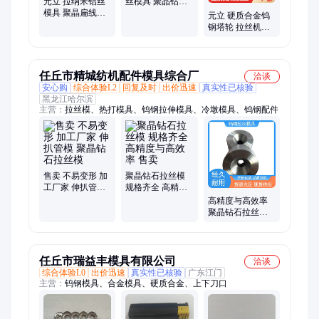
合金冲头
元立 拉纳米铝丝
丝模具 聚晶钻石
模具 聚晶扁线模
模 耐用型过线模
元立 硬质合金钨
正方模 电缆挤塑
钢塔轮 拉丝机用
机模 铜线绞线模
正方模具 水箱钻
石模 聚晶扁方模
任丘市精城纺机配件模具综合厂
洽谈
安心购
综合体验L2
回复及时
出价迅速
真实性已核验
黑龙江哈尔滨
主营：
拉丝模、热打模具、钨钢拉伸模具、冷墩模具、钨钢配件
售卖 不易变形 加
聚晶钻石拉丝模
工厂家 伸扒管模
规格齐全 高精度
聚晶钻石拉丝模
与高效率 售卖
高精度与高效率
聚晶钻石拉丝模
规格齐全 出售
任丘市瑞益丰模具有限公司
洽谈
综合体验L0
出价迅速
真实性已核验
广东江门
主营：
钨钢模具、合金模具、硬质合金、上下刀口