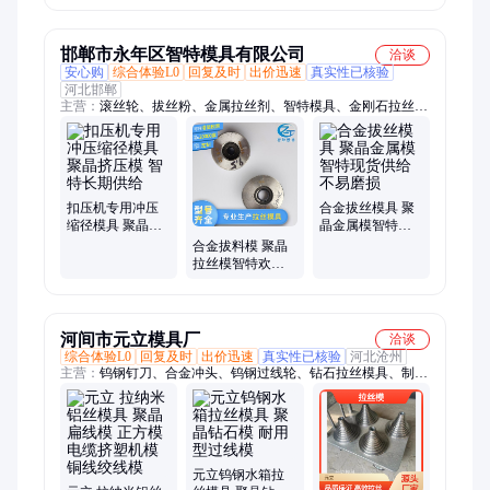
模钨钢拉拔模定
制
邯郸市永年区智特模具有限公司
洽谈
安心购
综合体验L0
回复及时
出价迅速
真实性已核验
河北邯郸
主营：
滚丝轮、拔丝粉、金属拉丝剂、智特模具、金刚石拉丝模
具、钻石模具、缩径机模具、拉丝模具、聚晶拉丝模具、高晶模
具、拔管模具、钨钢缩径机、拔料润滑剂、螺杆搓丝轮、滚丝机
配件、螺纹钢拉丝粉、硬质合金刀具、免酸洗拔料油、螺栓车丝
滚轮、缩径粉
扣压机专用冲压
合金拔丝模具 聚
缩径模具 聚晶挤
晶金属模智特现
压模 智特长期供
货供给 不易磨损
合金拔料模 聚晶
给
拉丝模智特欢迎
考察 设备先进
河间市元立模具厂
洽谈
综合体验L0
回复及时
出价迅速
真实性已核验
河北沧州
主营：
钨钢钉刀、合金冲头、钨钢过线轮、钻石拉丝模具、制钉
模具、聚晶异型拉丝模具、硬质合金模具、螺旋模具、水泥钢钉
模具、PCD钻石异型模具、钨钢过线模具、直纹模具、斜纹模
具、麻花螺旋模具、高速机制钉模具、拉管模、硬质合金纸管弯
头模具、红打模具、冷墩模具、模具、高油脂拔丝粉、钨钢轴
套、硬质合金钨钢材质机械配件、高速机钨钢钉刀、高速制钉机
元立钨钢水箱拉