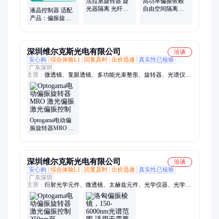
法拉第旋转器 旋
高功率偏振依赖
光器隔离 光纤精
自由空间隔离器
液晶控制器 适配
装效应 保持光线
813nm （旋转器/
产品：偏振旋转
性偏振 一站式服
旋光器）
器、可变延迟器
务
深圳维尔克斯光电有限公司
洽谈
安心购
综合体验L1
回复及时
出价迅速
真实性已核验
广东深圳
主营：
微透镜、复眼透镜、多功能光束整形、旋转器、光谱仪、
光斑分析仪、滤光片、显微镜载物台
Optogama电动偏
振旋转器MRO 激
光偏振 激光偏振
控制
深圳维尔克斯光电有限公司
洽谈
安心购
综合体验L1
回复及时
出价迅速
真实性已核验
广东深圳
主营：
衍射光学元件、微透镜、太赫兹元件、光学仪器、光学镜
片及晶体、光学配件、光学平台、平移台