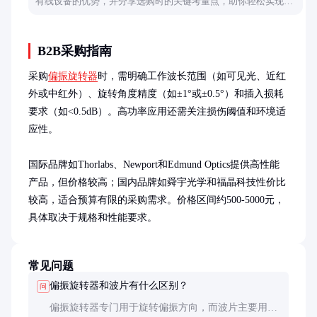
有线设备的优势，并分享选购时的关键考量点，助你轻松实现设
备无线连接。
B2B采购指南
采购
偏振旋转器
时，需明确工作波长范围（如可见光、近红
外或中红外）、旋转角度精度（如±1°或±0.5°）和插入损耗
要求（如<0.5dB）。高功率应用还需关注损伤阈值和环境适
应性。

国际品牌如Thorlabs、Newport和Edmund Optics提供高性能
产品，但价格较高；国内品牌如舜宇光学和福晶科技性价比
较高，适合预算有限的采购需求。价格区间约500-5000元，
具体取决于规格和性能要求。
常见问题
偏振旋转器和波片有什么区别？
问
偏振旋转器专门用于旋转偏振方向，而波片主要用于