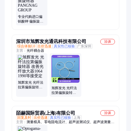
定、pvd涂层机、端铣刀座、led楼梯灯、hsc起重机、电源模块、
ccd摄像机、led固化灯
专业代购进口偏
钒酸钾 偏振旋转
器PANGNAG
GROUP
深圳市旭辉发光通讯科技有限公司
洽谈
综合体验L0
出价迅速
真实性已核验
广东深圳
主营：
光纤耦合器
旭辉发光 光纤法
拉第偏振旋转器
旭辉发光 光纤法
改善光 纤放大器
拉第偏振旋转器
1064 1990等接受
反射式旋光高稳
定
定性和可靠性可
定
皕赫国际贸易(上海)有限公司
洽谈
回复及时
出价迅速
真实性已核验
上海
主营：
测量模具、零电阻电流计、超声波测试仪、超声波测量
仪、电化学测试仪、收缩膨胀测量