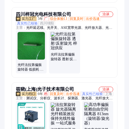
度的旋转
四川梓冠光电科技有限公司
洽谈
5年
厂
综合体验L1
回复及时
出价迅速
真实性已核验
四川绵阳
主营：
光纤延迟线、光开关、ASE宽带光源、光纤放大器、光纤
衰减器、脉冲光纤激光器、光器件、msme光衰减器、纳秒光开
关、多通道光延迟线
光纤法拉第偏振
旋转器 透射/反射
旋光 梓冠供应
光纤法拉第偏振
旋转器 低损耗 一
站式服务 梓冠光
电
筱晓(上海)光子技术有限公司
洽谈
6年
档
回复及时
出价迅速
真实性已核验
上海
主营：
测试仪、分析仪、波长计、探测器、激光器、光纤放大
器、激光控制器、滤波器、隔离器、红外观察镜、台式光源、光
纤拉锥机、光纤光栅、晶体