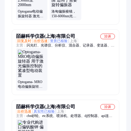
Optogama电动偏
洛匈偏振棱镜，
振旋转器 激光偏
150-6000nm光谱
振控制 250nm至
范围 适用于需要
2000nm
旋转偏振器
皕赫科学仪器(上海)有限公司
洽谈
回复及时
出价迅速
资质已核验
上海
主营：
闪光灯、光谱仪、分析仪、混合器、记录器、变送器、冷
却器、电动泵、测量仪、直列阀、气体池、离子源、热电偶、环
氧胶、气氛炉、变流仪、液氮罐、切断锯、铣削机、起重机、粒
度仪、氩弧焊、蛋白质、油处理、操纵杆
Optogama- MRO
电动偏振旋转器
用于激光偏振控
制的紧凑型电动
装置
皕赫科学仪器(上海)有限公司
洽谈
出价迅速
真实性已核验
上海
主营：
cbn砂轮、etc系统、喷涂机、处理器、dj控制器、api连接
器、led加热器、压缩机、过滤机、cpp薄膜、din导轨、led点胶、
ac-600-ec、hay合并、cpu风扇、gige相机、adme毒物、ncov测