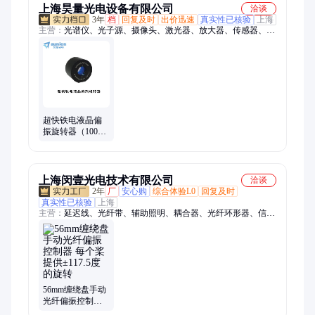
上海昊量光电设备有限公司
洽谈
3年
档
回复及时
出价迅速
真实性已核验
上海
主营：
光谱仪、光子源、摄像头、激光器、放大器、传感器、增
强器、示波器、鉴相器、探测器、测量仪、采集卡、单色仪、护
目镜、扫描镜、超稳腔、滤光片、成像仪、功率计、光纤束、磁
强计、相位计、照度计、检测仪、激光管
超快铁电液晶偏
振旋转器（100微
秒） 响应速度
快、帧频高
上海闵壹光电技术有限公司
洽谈
2年
厂
安心购
综合体验L0
回复及时
真实性已核验
上海
主营：
延迟线、光纤带、辅助照明、耦合器、光纤环形器、信号
合束器、可调光衰减器、在线光隔离器、光纤偏振控制器、光纤
分路器、光纤耦合器、法拉第旋转镜、光纤探头、多芯光纤扇、
单模单芯跳线、特种光纤跳线、保偏光纤跳线、保偏透镜光纤、
保偏光纤阵列、中红外光纤跳线、特种光纤、透镜光纤
56mm缠绕盘手动
光纤偏振控制器
每个桨提供±117.5