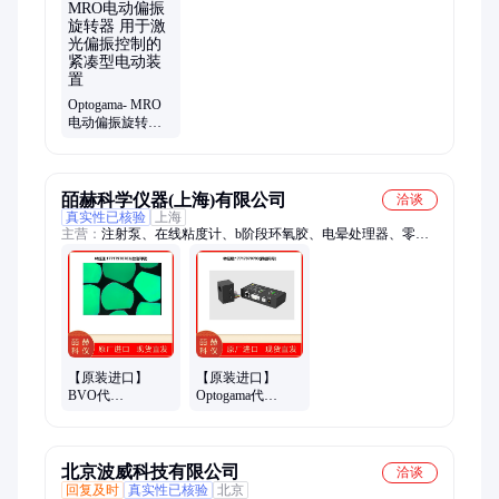
Optogama- MRO
电动偏振旋转器
用于激光偏振控
制的紧凑型电动
装置
皕赫科学仪器(上海)有限公司
洽谈
真实性已核验
上海
主营：
注射泵、在线粘度计、b阶段环氧胶、电晕处理器、零脉
冲柱塞泵、便携式粘度计、单组分环氧胶
【原装进口】
【原装进口】
BVO代
Optogama代
理|TN/NIR-
理|MRO电动偏振
TN/VIS-TN液晶偏
旋转器|激光偏振
振旋转器
控制
北京波威科技有限公司
洽谈
回复及时
真实性已核验
北京