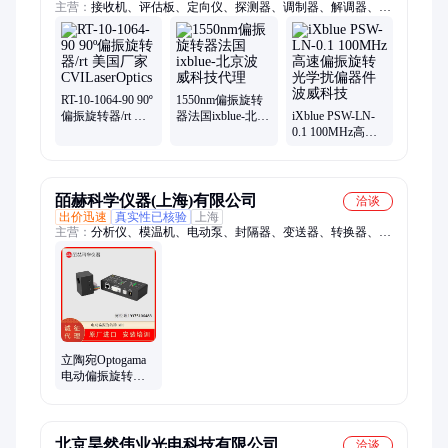
主营：
接收机、评估板、定向仪、探测器、调制器、解调器、偏
振片、双偏振、衰减器、光旋转、控制器、滤波片、分析仪、单
脉冲、脉冲源、波长计、窄带通、二极管、滤光片、分束镜、光
通信、中红外、光束匀、激光镜、电吸收
RT-10-1064-90 90º
1550nm偏振旋转
偏振旋转器/rt 美
器法国ixblue-北京
iXblue PSW-LN-
国厂家
波威科技代理
0.1 100MHz高速
CVILaserOptics
偏振旋转光学扰
偏器件 波威科技
皕赫科学仪器(上海)有限公司
洽谈
出价迅速
真实性已核验
上海
主营：
分析仪、模温机、电动泵、封隔器、变送器、转换器、吸
收器、旋转台、流通池、安培表、精制垫、数据表、离子源、安
全圈、热电偶、点焊机、研磨机、冷阴极、插装阀、电冷板、平
凸轮、油处理、圆螺母、密封件、电阻计
立陶宛Optogama
电动偏振旋转器
MRO 紧凑型电动
设备 极化旋转 器
北京昊然伟业光电科技有限公司
洽谈