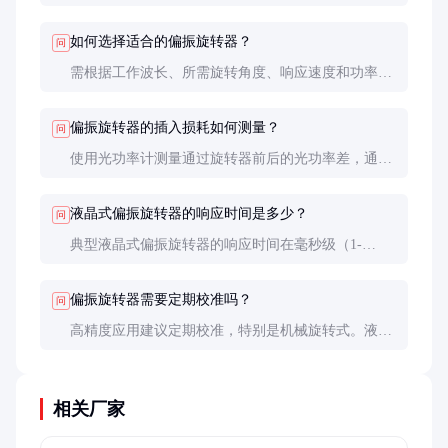
改变偏振态（如线偏振转圆偏振）。波片通过相位延
迟实现功能，而偏振旋转器通过物理旋转或电光效应
如何选择适合的偏振旋转器？
问
实现。
需根据工作波长、所需旋转角度、响应速度和功率耐
受性来选择。高精度应用建议选择液晶或波片式，大
功率应用则需关注损伤阈值。
偏振旋转器的插入损耗如何测量？
问
使用光功率计测量通过旋转器前后的光功率差，通常
以dB表示。优质产品的插入损耗应低于0.5dB。
液晶式偏振旋转器的响应时间是多少？
问
典型液晶式偏振旋转器的响应时间在毫秒级（1-
10ms），适用于大多数动态偏振控制应用。
偏振旋转器需要定期校准吗？
问
高精度应用建议定期校准，特别是机械旋转式。液晶
式由于是电控，稳定性较高，校准频率可降低。
相关厂家