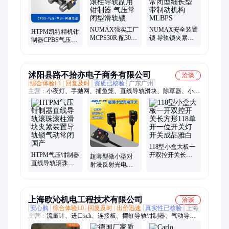
NUMAX强实工厂
NUMAX安全装置
HTPM凯特精机钳
MCPS30R 配30滚
锁 导轨锁夹紧器
制器CPBS气压常
柱导轨副用钳制
气压常闭型细长
闭带刹车型系列
器 气压常闭型滑
型带制动机构
导轨锁
轨锁
MLBPS
沭阳县路不拾亦电子商务有限公司
洽谈
综合体验L1
回复及时
资质已核验
广东广州
主营：
小夜灯、手抛网、捕鱼笼、直线导轨滑块、除草器、小铲
子、拔草器、捕鱼网、锄草器、led台灯、固定板、锄草铲子、园
艺工具、单层渔网、虾笼渔网、农用工具、扑鱼网笼、锄草工
具、黄鳝渔网、捕鱼工具、折叠渔网、台灯灯泡、寝室台灯、北
欧台灯、led插座灯、渔网鱼网
118型小盒大板一
HTPM气压钳制器
开双控开关长方
超薄型微小型对
直线导轨滚珠滚
形118单开一位开
射漫反射光电开
柱滑块夹紧装置
关灯开关成品雅
关EX-
导轨锁气动常闭
白
11EA11EBEX-
国产
13EA13EB EX-
14AB
上海欧沁机电工程技术有限公司
洽谈
安心购
综合体验L0
回复及时
出价迅速
真实性已核验
上海
主营：
流量计、进口sch、连接板、摆缸导轨钳制器、气动导轨
钳制器、保险丝、传感器、平行抓手、轴承电机、密封垫圈、旋