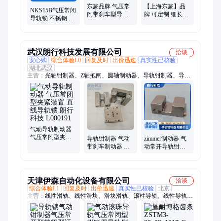
东篆品牌 气压常
【上海东篆】品
NKS15B气压常闭
闭带刹车型导轨
牌 可定制 细长型
导轨锁 不锈钢 自
锁TKBS系列 双作
导轨锁 钳制器 国
动化专用
用气缸
产制动器 TKS
武汉朗行科技发展有限公司
洽谈
安心购
综合体验L0
回复及时
出价迅速
真实性已核验
湖北武汉
主营：
光轴钳制器、Z轴抱闸、圆轴制动器、导轨钳制器、导轨
制动器、导轨刹车器、导轨锁、导轨夹紧器、液压导轨钳制器、
电动导轨钳制器、微型导轨锁、光轴制动器、Z轴抱闸-光轴钳制
器、气动夹持器、O型密封圈夹爪气缸、密封圈气缸、桁架机械
手抱闸、密封圈夹爪、雄克O型圈机械手、O型圈装配抓手、气
缸夹爪、平行夹爪
气动导轨制动器
气压常闭型夹紧
导轨钳制器 气动
zimmer制动器 气
装置 直线导轨锁
带刹车制动器 气
动常开导轨钳制
朗行科技 L000191
压常闭型导轨锁
器 安装方便 体积
UBPS 朗行科技
小巧 朗行科技
天津伊森自动化设备有限公司
洽谈
综合体验L1
回复及时
出价迅速
真实性已核验
北京
主营：
线性滑轨、线性滑块、滑块滑轨、滚柱导轨、线性导轨、
导轨滑块、丝杠导轨、机床导轨、滚珠导轨、直线导轨、上银导
轨、直线传动导轨、雕刻机滑块、低组装线轨、伺服电机、齿轮