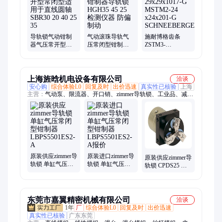
齿条、光栅尺、磁栅尺、编码器、称重传感器、轴承、模组、链
条、滚轮滑块
导轨锁气动钳制
气动滚珠导轨气
施耐博格齿条
器气压常开型常
压常闭型钳制器
ZSTM3-
闭型适用于直线
导轨锁HGH35 45
29x29x1017-G
圆轴SBR30 20 40
25 检测仪器 防偏
MSTM2-24
25 35
制动
x24x201-G
SCHNEEBERGER
上海旌晗机电设备有限公司
洽谈
安心购
综合体验L0
回复及时
出价迅速
真实性已核验
上海
主营：
气动泵、限流器、开口销、zimmer导轨锁、工业品、减速
机、测量仪、锂电池、夹紧杆、热电偶、扫描仪、变送器、spm
模块、同轴阀、遥控器、固定块、eta模块、补偿器、冷却器、采
集器、叶轮泵、平衡阀、cot架构、润滑油、密封件、圆弹簧
原装供应zimmer导
原装进口zimmer导
原装供应zimmer导
轨锁 单缸气压常
轨锁 单缸气压常
轨锁 CPDS25 单
闭型钳制器
闭型钳制器
缸气压常闭型钳
LBPS5501ES2-A
LBPS5501ES2-A
制器
报价
LBPS5501ES2-A
东莞市嘉翼精密机械有限公司
洽谈
1年
厂
综合体验L0
回复及时
出价迅速
真实性已核验
广东东莞