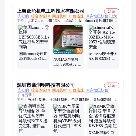
现货
器
上海欧沁机电工程技术有限公司
洽谈
安心购
综合体验L0
回复及时
出价迅速
真实性已核验
上海
主营：
gd312nc-c、li40-130s、m45x1.5mk、zimmer导轨钳制器、
m45x1.5ms、gd316nc-c、减速机、gp410so-c、m14x1.5ws、
m14x1.5wb、gp410sc-c、bk1036-08、m14x1.5wk、gp404sc-c、
gp1816n-b、bk1045-03、sw100d4-c、gz1020-01、mah45x1.5、
gd316no-c、dr.kaiser、gd303nc-c、dvr1125pb、gd303no-c、
m8x0.75rm、m8x0.75rh
德国zimmer导轨锁
schmersal安全开关
UBPS6505BS1LA
AZ 16-03ZIB1-
NUMAX导轨锁
气压型常闭型带
M16-2053 性能稳
LKPS2005AS2-A
制动
定安全
单缸气压常闭型
ZIMMER极马钳
制器
深圳市鑫润明科技有限公司
洽谈
安心购
综合体验L0
回复及时
出价迅速
真实性已核验
广东深圳
主营：
液压钳制器、手动钳制器、电动钳制器、导轨钳制器、导
轨锁、气动钳制器
XRMK导轨钳制