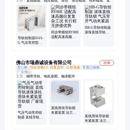
主营：
直线模组、线性模组、滑台、滑台模组、丝杆模组、皮带
模组、直角坐标机械手、机械手、内嵌模组、KK模组、齿轮齿
条模组
HB-G导轨钳制器
同步带模组RY80E
滚珠直线导轨锁
适配高速高频往
气压常开气动夹
导轨钳制器HAS-
复复杂工况 长行
紧器
G 气压常闭型导
程无拼接优势
轨锁 加工中心防
振动夹紧装置
佛山市瑞鼎诚设备有限公司
洽谈
安心购
综合体验L0
回复及时
出价迅速
资质已核验
广东佛山
主营：
钢带导轨、电机座图、轴承配件
直线滑块导轨锁
气压气动常闭钳
夹紧装置 法兰型
直线滑块导轨锁
制器 直线导轨滚
线性导轨 牢固坚
夹紧装置 法兰型
珠滚柱 滑块夹紧
硬 常闭气压钳制
线性导轨 牢固坚
装置导轨锁 厂家
器
硬 常闭气压钳制