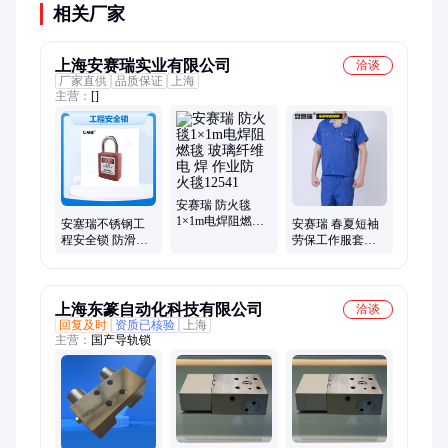
相关厂家
上海安赛瑞实业有限公司
洽谈
厂家直供
品质保证
上海
主营：
[]
安赛瑞 防火毯
1×1m电焊阻燃毯
安赛瑞 春夏短袖
安塞瑞不锈钢工
玻璃纤维电 焊 作
劳保工作服套装
程安全锁 防滑设
业防 火毯12541
（含裤子）夏季
计 红色钢制
透气涤棉
上海东篆自动化科技有限公司
洽谈
回复及时
资质已核验
上海
主营：
国产导轨锁