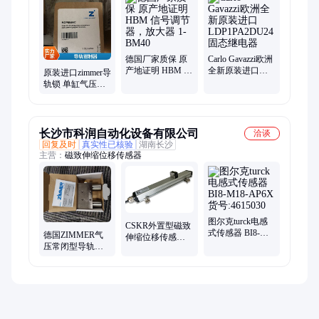
转把手、抓手夹具、旋转气缸、套筒滤芯、电机控制器、锯片夹
紧钳、防坠器拉杆、不锈钢接头、夹具联轴器、手动快换hwr、
电缆电磁阀、自动快换wwr、扁平回转摆缸、发光元件转接器、
同步带衬套卡盘
德国厂家质保 原
Carlo Gavazzi欧洲
产地证明 HBM 信
全新原装进口
原装进口zimmer导
号调节器，放大
LDP1PA2DU24固
轨锁 单缸气压常
器 1-BM40
态继电器
闭型钳制器
LBPS5501ES2-A
报价
长沙市科润自动化设备有限公司
洽谈
回复及时
真实性已核验
湖南长沙
主营：
磁致伸缩位移传感器
图尔克turck电感
CSKR外置型磁致
式传感器 BI8-
德国ZIMMER气
伸缩位移传感器
M18-AP6X 货
压常闭型导轨锁
KW系列 非接触式
号:4615030
断气夹紧型圆轴
锁 MKRS6000A