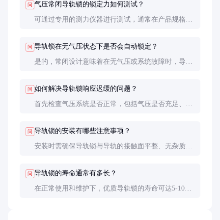
气压常闭导轨锁的锁定力如何测试？
问
可通过专用的测力仪器进行测试，通常在产品规格书
中会标明额定锁定力。实际应用中，建议定期进行功
能性测试，确保锁定力未因磨损而下降。
导轨锁在无气压状态下是否会自动锁定？
问
是的，常闭设计意味着在无气压或系统故障时，导轨
锁会自动锁定，确保设备安全。
如何解决导轨锁响应迟缓的问题？
问
首先检查气压系统是否正常，包括气压是否充足、管
路是否有泄漏。其次检查锁定机构是否有卡滞或污
染，必要时进行清洁和润滑。
导轨锁的安装有哪些注意事项？
问
安装时需确保导轨锁与导轨的接触面平整、无杂质。
同时，需调整好平行度和垂直度，通常要求误差在
0.1mm以内。
导轨锁的寿命通常有多长？
问
在正常使用和维护下，优质导轨锁的寿命可达5-10
年。实际寿命受使用频率、负载和环境条件影响较
大。