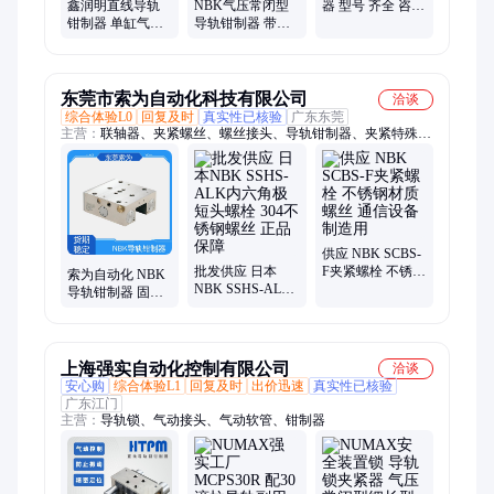
鑫润明直线导轨
NBK气压常闭型
器 型号 齐全 咨询
钳制器 单缸气压
导轨钳制器 带紧
客服定制 液压导
常闭型导轨锁
急制动机构YBPS
轨锁KWH85 货期
NCPS 接受定制
系列 替代进口
短
进口品质
UBPS锁
东莞市索为自动化科技有限公司
洽谈
综合体验L0
回复及时
真实性已核验
广东东莞
主营：
联轴器、夹紧螺丝、螺丝接头、导轨钳制器、夹紧特殊螺
丝
供应 NBK SCBS-
批发供应 日本
F夹紧螺栓 不锈钢
索为自动化 NBK
NBK SSHS-ALK
材质螺丝 通信设
导轨钳制器 固定
内六角极短头螺
备制造用
器 锁紧器 UBPS-
栓 304不锈钢螺丝
3502-CS1 气压常
正品保障
闭型
上海强实自动化控制有限公司
洽谈
安心购
综合体验L1
回复及时
出价迅速
真实性已核验
广东江门
主营：
导轨锁、气动接头、气动软管、钳制器