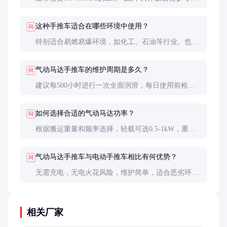
品说明书。气压不足会导致动力下降，气压过高可能
损坏马达。
这种手推车适合在哪些环境中使用？
问
特别适合易燃易爆环境，如化工、石油等行业。也适
用于需要频繁搬运重物的仓库和物流中心。
气动马达手推车的维护周期是多久？
问
建议每500小时进行一次全面润滑，每日使用前检查
气压和轮胎状况，确保设备处于最佳状态。
如何选择合适的气动马达功率？
问
根据搬运重量和频率选择，轻载可选0.5-1kW，重载
建议1.5-2kW。咨询供应商获取专业建议也很重要。
气动马达手推车与电动手推车相比有何优势？
问
无需充电，无电火花风险，维护简单，适合恶劣环
境。但需要稳定的压缩空气供应，这是其局限性。
相关厂家