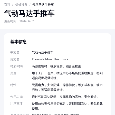
百科
/
机械设备
/
气动马达手推车
气动马达手推车
更新时间：2026-06-07
基本信息
中文名
气动马达手推车
英文名
Pneumatic Motor Hand Truck
材质/材料
高强度钢材、橡胶轮胎、铝合金框架
用途
用于工厂、仓库、物流中心等场所的重物搬运，特别
适合易燃易爆环境。
特性
无需电力，安全防爆；操作简便，维护成本低；动力
强劲，可适应重载搬运。
作用/功能
通过气动马达驱动，实现重物的高效、安全搬运。
注意事项
使用前检查气压是否充足，定期润滑马达，避免超载
使用。