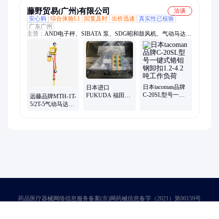
藤野贸易(广州)有限公司
洽谈
安心购
综合体验L1
回复及时
出价迅速
真实性已核验
广东广州
主营：
AND电子秤、SIBATA 泵、SDG昭和鼓风机、气动马达手
推车、TORAY东丽、THINKY搅拌机、SUIDEN瑞电、OJIDEN
开关、变压器、东方马达
日本tacoman品牌
日本进口
C-20SL型号一键
FUKUDA 福田电
远藤品牌MTH-1T-
式铬钼钢卸扣1.2-
机 FE42A-10KC
5/2T-5气动马达手
4.2吨工作负荷
逆V变压器
推车 化工厂专用
VW2121-3K
起重机
药品医疗器械网络信息服务备案(京)网药械信息备字（2021）第00159号
京ICP证030173号
京公网安备11000002000001号