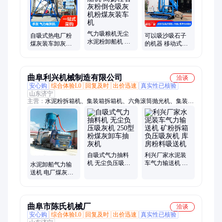
气力吸粮机无尘
自吸式热电厂粉
可以吸沙吸石子
水泥粉卸船机 高
煤灰装车卸灰机
的机器 移动式污
扬程石灰粉倒仓
无尘负压吸灰机
泥浆砂石料上料
吸灰机粉煤灰装
水泥清库气力输
机 电厂检修吸灰
车机
送机
机
曲阜利兴机械制造有限公司
洽谈
安心购
综合体验L0
回复及时
出价迅速
真实性已核验
山东济宁
主营：
水泥粉拆箱机、集装箱拆箱机、六角滚筒抛光机、集装箱
卸车机、集装箱卸灰机、气力输送机、气力吸灰机、气力吸粮
机、火烧铁干磨机、挖树机、移树机、扒谷机、扒粮机、斗式提
升机、螺旋输送机、地瓜切片机
自吸式气力抽料
利兴厂家水泥装
机 无尘负压吸灰
车气力输送机 矿
水泥卸船气力输
机 250型粉煤灰卸
粉拆箱负压吸灰
送机 电厂煤灰装
车抽灰机
机 库房粉料吸送
车负压吸灰机 环
机
保无尘集装箱清
灰机
曲阜市陈氏机械厂
洽谈
安心购
综合体验L0
回复及时
出价迅速
真实性已核验