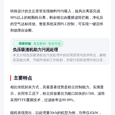
特殊设计的文丘里管实现物料均匀吸入，旋风分离器完成
90%以上的粗颗粒分离，剩余细尘由覆膜滤筒拦截，净化后
的空气达标排放。整套系统采用PLC控制，可实现一键启停
和故障自诊断。
商家经验
真实案例 · 安全可信
负压吸渣机助力污泥处理
本文介绍负压吸渣机在污泥处理中的应用原理与技术特点，解析
其高效分离、节能环保的工作机制，并探讨实际使用中的注意事
项与维护要点。
主要特点
相比传统卸灰方式，其最显著优势是粉尘控制能力。实测显
示，在同等工况下，粉尘排放量仅为敞口卸灰的1/500。滤筒
采用PTFE覆膜技术，过滤效率达99.99%。

能耗表现突出，以处理量50t/h的机型为例，功率仅45kW，