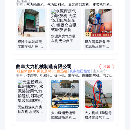
山东济宁
主营：
气力输送机、气力吸料机、集装箱卸灰机、皮带扒料机、
六角滚筒抛光机、螺旋扒料机
水泥库房气力吸
灰机 无尘负压卸
双除尘集装箱无
煤灰清库设备 干
灰装车机 钢板仓
尘卸车机厂家 集
水泥负压装车机
自吸式吸灰设备
装厢卸灰机图片
工业吸灰输送设
水泥装车气力输
备 粉煤灰输灰吸
送机
料机
曲阜大力机械制造有限公司
洽谈
综合体验L0
回复及时
出价迅速
真实性已核验
山东济宁
主营：
传送带、扒粮机、提斗机、卸车机、翻箱卸灰机、气力吸
灰机、拆箱卸灰机、气力输送系统、扒谷机、输送机、输送设
备、皮带运输机、滚筒抛光机、液压翻板机、环保除尘机械、除
铁锈抛光机、垂直斗式提升机
无尘粉煤灰库房
抽灰机 水泥装罐
大力碳钢无缝管
大力机械 150型号
用气力输送机 移
式螺旋输送机 倾
煤渣装袋气力输
动式集装箱卸灰
斜使用 皮带轮电
送机 高效作业负
机
机
压吸灰机