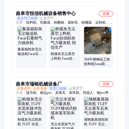
锦辉直供
曲阜市恒信机械设备销售中心
洽谈
真实性已核验
山东济宁
主营：
给料机、剂拨齿、粉翻箱、箱卸车、粉螺旋、淀粉机、色
母粉、输送机、螺旋上、加料机、粉震动、饲料粉、投料机、喂
料机、上料机、磨浆机、吸粮机、集装箱、投粉机、投加机、桃
胶粉、收粮机、口出粉、抽粮机、定量给料
集装箱卸灰无尘
输送机Facai石膏
粉煤灰无尘真空
粉气力抽灰机
上料机 Facai自动
304不锈钢化工粉
卸灰气力吸灰机
给料机Facai双驱
恒信生产
动树脂粉螺旋给
料机
曲阜市瑞铭机械设备厂
洽谈
回复及时
出价迅速
资质已核验
山东济宁
主营：
提升机、裙边pvc、灰装车、卸车机、托辊人、铭pvc带、
铭网带、皮带机、pvc糙面、瑞铭带、传送机、集装箱、粪装
车、散灰粉、输送机、长12皮带、石料装车、刮板挡板、电动升
降、化肥装车、粮食装车、裙边挡板、自动装车、升降装车、仓
库装车
粉煤灰无尘卸灰
瑞铭集装箱卸灰
机 TGFF 水泥灰
无尘水泥灰气力
机 TGFF 无尘装
脉冲负压气力吸
吸灰机 TGFF移动
车石灰气力吸灰