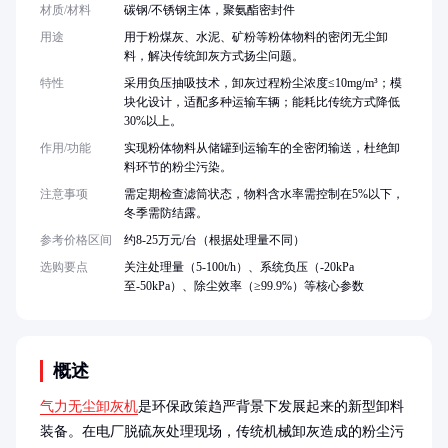
材质/材料
碳钢/不锈钢主体，聚氨酯密封件
用途
用于粉煤灰、水泥、矿粉等粉体物料的密闭无尘卸
料，解决传统卸灰方式扬尘问题。
特性
采用负压抽吸技术，卸灰过程粉尘浓度≤10mg/m³；模
块化设计，适配多种运输车辆；能耗比传统方式降低
30%以上。
作用/功能
实现粉体物料从储罐到运输车的全密闭输送，杜绝卸
料环节的粉尘污染。
注意事项
需定期检查滤筒状态，物料含水率需控制在5%以下，
冬季需防结露。
参考价格区间
约8-25万元/台（根据处理量不同）
选购要点
关注处理量（5-100t/h）、系统负压（-20kPa
至-50kPa）、除尘效率（≥99.9%）等核心参数
概述
气力无尘卸灰机
是环保政策趋严背景下发展起来的新型卸料
装备。在电厂脱硫灰处理现场，传统机械卸灰造成的粉尘污