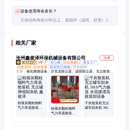
送砂石等颗粒物应选用正压输送系统。
设备使用寿命多长？
问
主体结构寿命10年以上，易损件（滤筒、软管）2-3
年更换。关键看维护质量，规范操作可延长30%使用
寿命。
相关厂家
沧州鑫俊泽环保机械设备有限公司
洽谈
5年
厂
安心购
综合体验L2
真实工厂
回复及时
出价迅速
真实性已核验
河北沧州
主营：
催化燃烧设备、沙克龙除尘器、滤筒除尘器、无尘散装
机、布袋除尘器、斗式提升机、仓顶除尘器、脱硫塔、塑烧板除
尘器、电捕焦油器、pp喷淋塔、湿式静电除尘器、活性炭吸附
箱、静电除油装置、按需定做、卧式酸雾净化塔、在线监测设
备、气旋混动喷淋塔、粉尘加湿机、打磨除尘工作台、除尘滤
芯、螺旋输送机、喷漆房、水帘柜
粉煤灰颗粒物料
干灰散装机无尘
气力库底散装机
罐车卸灰机 50t/h
粉煤灰颗粒物料
无尘罐伸缩卸灰
气力输送 水泥煤
气力库底散装机
机 鑫俊泽
渣高效装卸设备
无尘罐伸缩卸灰
机鑫俊泽按时发
货