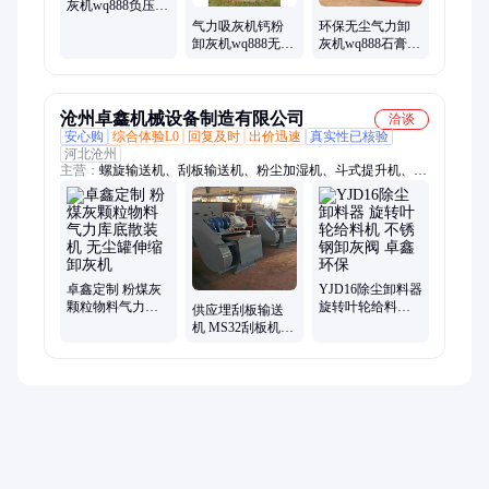
灰机wq888负压装
仓气力卸灰机
气力吸灰机钙粉
环保无尘气力卸
卸灰机wq888无尘
灰机wq888石膏粉
负压气力吸灰机
脉冲抽灰机设备
沧州卓鑫机械设备制造有限公司
洽谈
安心购
综合体验L0
回复及时
出价迅速
真实性已核验
河北沧州
主营：
螺旋输送机、刮板输送机、粉尘加湿机、斗式提升机、布
袋除尘器
卓鑫定制 粉煤灰
YJD16除尘卸料器
颗粒物料气力库
旋转叶轮给料机
供应埋刮板输送
底散装机 无尘罐
不锈钢卸灰阀 卓
机 MS32刮板机
伸缩卸灰机
鑫环保
耐热型链式运输
机生产厂家