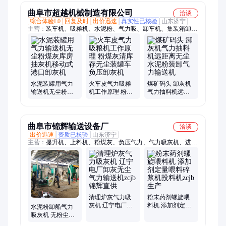
曲阜市超越机械制造有限公司
洽谈
综合体验L0
回复及时
出价迅速
真实性已核验
山东济宁
主营：
装车机、吸粮机、水泥粉、气力吸、卸车机、集装箱卸车
机、集装箱装罐车吸灰机、集装箱卸灰机、自吸式负压吸灰机、
港口卸集装箱水泥输灰机、码头卸集装箱拆箱设备、环保无尘卸
灰机、火车站卸水泥卸车机、输送机、粮食装车、粉煤灰装车、
集装箱拆箱机、火烧铁干磨机、六角滚筒抛光机、皮带输送机、
螺旋输送机、斗式提升机、去毛刺去锈滚筒机
水泥装罐用气力
火车皮气力吸粮
煤矿码头 卸灰机
输送机无尘粉煤
机工作原理 粉煤
气力抽料机远距
灰库房抽灰机移
灰清库存无尘装
离无尘水泥粉装
动式港口卸灰机
罐车负压卸灰机
卸气力输送机
曲阜市锦辉输送设备厂
洽谈
出价迅速
资质已核验
山东济宁
主营：
提升机、上料机、粉煤灰、负压气力、气力吸灰机、进罐
车气力、吸粮机、输送机、喂料机、垂直上、软管干沙、罐底清
灰、水泥干粉、脉冲除尘、铣胺螺旋、散粮软管、塑料盖皮带、
食品添加剂、驱饲料颗粒、剂粉料颗粒、螺旋加料机、大倾角皮
带、调速石墨粉、螺旋送料机、粮装车软管
清理炉灰气力吸
粉末药剂螺旋喂
灰机 辽宁电厂卸
料机 添加剂定量
水泥粉卸船气力
灰无尘气力输送
喂料碎浆机投料
吸灰机 无粉尘熟
机zcjb 锦辉直供
机zcjb 生产
料无尘装车机zcjb