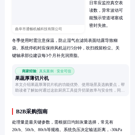
日常应监控真空表
读数，异常波动可
能预示管道堵塞或
密封失效。

曲阜市通畅机械科技有限公司
冬季使用时需注意保温，防止湿气在滤筒表面结露导致糊
袋。系统停机时应保持风机运行5分钟，吹扫残留粉尘。关
键轴承部位建议每3个月补充润滑脂。
商家经验
真实案例 · 安全可信
果蔬厚薄切片机
本文介绍果蔬厚薄切片机的功能优势、使用场景及选购要点，帮
助读者了解如何通过这款厨房工具提升切菜效率与安全性，同时
保持食材美观。
B2B采购指南
处理量是最关键参数，需根据日均卸灰量选择，常见有
20t/h、50t/h、80t/h等规格。系统负压决定输送距离，-30kPa