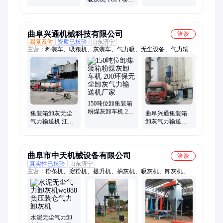
灰机
式粉煤灰装车卸
机
灰机
曲阜兴通机械科技有限公司
洽谈
回复及时
资质已核验
山东济宁
主营：
料装车、吸粮机、灰装车、气力吸、无尘设备、气力输送
设备、集装箱、上料机、水泥粉、水泥清、库装车、粉煤灰、装
车吸、输送机、脉冲除尘、装车环保、装车自动
150吨位卸集装箱
粉煤灰卸车机 200
集装箱卸灰无尘
曲阜兴通集装箱
环保无尘卸灰气
气力输送机 江西
卸灰气力输送机
力输送机厂家
水泥装罐气力上
无尘环保粉料自
料机 大型负压无
吸泵厂家
尘吸料机
曲阜市中天机械设备有限公司
洽谈
真实性已核验
山东济宁
主营：
粉条机、淀粉机、提升机、抽灰机、吸灰机、卸灰机、喂
料机、输送机、吸灰车、传送带、吸粮机、面条机、滤水机、淀
粉浆、米线机、皮带机、脱水机、给料机、去水机、抽粮机、蕨
根淀粉、管道疏通机、蕨根粉丝机、垂直斗提机、螺旋投料机
水泥无尘气力卸