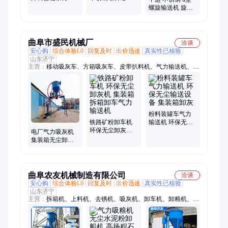
卸灰阀 粉煤灰无
机 叶片衬PP耐腐
螺旋输送机 旋转
尘装车气力吸灰
蚀 化工 输送设备
蛟龙给料机 按需
机
定制
曲阜市盛民机械厂
洽谈
安心购
综合体验L0
回复及时
出价迅速
真实性已核验
山东济宁
主营：
移动吸灰车、方箱吸灰车、皮带扒料机、气力输送机、气
力吸灰机、电厂吸灰机、电厂清灰机、气力吸料机、集装箱卸车
机、集装箱卸灰机、螺旋扒料机、螺旋上料机、螺旋输送机、皮
带输送机、石子扒料机、集装箱拆箱机、斗式提升机、管链输送
机、滚筒抛光机、火烧铁干磨机、滚石机、负压吸料机、泥浆吸
料机
粉料装罐车气力
铁路矿粉卸车机
输送机 环保无尘
环保无尘卸灰机
输送设备 集装箱
电厂气力吸灰机
集装箱拆箱卸车
卸灰
集装箱无尘卸灰
气力输送机
机 库房粉煤灰装
车机
曲阜农友机械制造有限公司
洽谈
安心购
综合体验L0
回复及时
出价迅速
真实性已核验
山东济宁
主营：
拆箱机、上料机、去锈机、吸灰机、卸车机、卸粮机、气
力输送机、吸送机、打磨机、研磨机、扒料机、输送机、装车
机、吸灰车、传送带、扒粮机、滚筒抛光机、挖树机、螺旋输送
机、皮带输送机、管链机