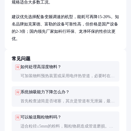
规格适合大多数工况。

建议优先选择配备变频调速的机型，能耗可再降15-20%。知
名品牌如克莱德、富勒的设备可靠性高，但价格是国产设备
的2-3倍；国内领先厂家如科行环保、龙净环保的性价比更
优。
常见问题
如何处理高湿度物料？
问
可加装物料预热装置或采用电伴热管道，必要时在进
料口添加干燥剂。极端情况需改用机械式密封卸料
器。
系统抽吸能力下降怎么办？
问
首先检查滤筒是否堵塞，其次是管道有无泄漏，最后
排查罗茨风机叶片磨损情况。三步排查法可解决90%
的故障。
可以输送颗粒物料吗？
问
适合粒径≤5mm的粉料，颗粒物易造成管道磨损。输