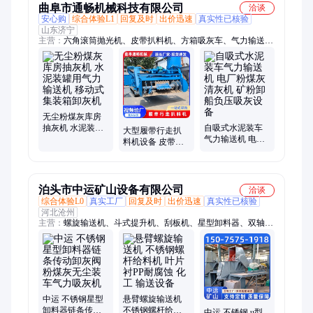
曲阜市通畅机械科技有限公司
洽谈
安心购
综合体验L1
回复及时
出价迅速
真实性已核验
山东济宁
主营：
六角滚筒抛光机、皮带扒料机、方箱吸灰车、气力输送
机、集装箱卸车机、螺旋自卸机、皮带输送机、大型吸粮机、地
瓜切片机
无尘粉煤灰库房
抽灰机 水泥装罐
自吸式水泥装车
大型履带行走扒
用气力输送机 移
气力输送机 电厂
料机设备 皮带装
动式集装箱卸灰
粉煤灰清灰机 矿
车输送机 粮食堆
机
粉卸船负压吸灰
料装车机通畅机
设备
械
泊头市中运矿山设备有限公司
洽谈
综合体验L0
真实工厂
回复及时
出价迅速
真实性已核验
河北沧州
主营：
螺旋输送机、斗式提升机、刮板机、星型卸料器、双轴螺
旋输送机、U型双轴螺旋输送机、管式螺旋输送机、称重螺旋输
送机、不锈钢螺旋输送机、垂直螺旋输送机、无轴螺旋输送机、
绞龙螺旋输送机、刮板输送机、除尘布袋、皮带输送机、绞龙给
料机、链板输送机、网带输送机、链板斗式提升机、水冷螺旋输
送机、水冷无轴螺旋输送机、布袋除尘器、定量螺旋输送机、无
轴蛟龙
中运 不锈钢星型
悬臂螺旋输送机
卸料器链条传动
不锈钢螺杆给料
中运 不锈钢 u型