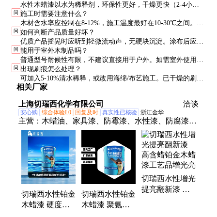
水性木蜡漆以水为稀释剂，环保性更好，干燥更快（2-4小时
问
施工时需要注意什么？
表干），但渗透性略逊于油性产品。传统木蜡油干燥慢（12-
木材含水率应控制在8-12%，施工温度最好在10-30℃之间。建
24小时），气味较大，但木材纹理表现更突出。
问
如何判断产品质量好坏？
议先打磨至300目以上，薄涂2-3遍，每遍间隔4-6小时。最后一
优质产品摇晃时应听到轻微流动声，无硬块沉淀。涂布后应均
遍施工后24小时内避免沾水。
问
能用于室外木制品吗？
匀渗透，无明显浮色。干燥后用指甲轻划无明显痕迹，滴水测
普通型号耐候性有限，不建议直接用于户外。如需室外使用，
试应呈珠状滚动。
问
出现刷痕怎么处理？
应选择添加了紫外线吸收剂的专用户外型号，并每1-2年维护
可加入5-10%清水稀释，或改用海绵/布艺施工。已干燥的刷痕
一次。
相关厂家
可用600目砂纸轻轻打磨后重涂。温度过高时建议加入少量专
用缓干剂。
上海切瑞西化学有限公司
洽谈
安心购
综合体验L0
回复及时
真实性已核验
浙江金华
主营：
木蜡油、家具漆、防霉漆、水性漆、防腐漆、
金属漆、木油、色浆、保养
切瑞西水性增光
提亮翻新漆 高
切瑞西水性铂金
切瑞西水性铂金
含蜡铂金木蜡漆
木蜡漆 硬度高
木蜡漆 聚氨酯
工艺品增光亮
耐划伤防腐耐候
高手感 含蜡硬