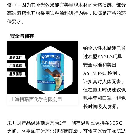
修中，因为其哑光效果能完美呈现木材的天然质感。部分
高端酒店也开始采用这种涂料进行内装，以满足严格的环
保要求。
安全与储存
铂金水性木蜡漆
已通
过欧盟EN71-3玩具
安全标准和美国
ASTM F963检测，
证实其对人体无害。
但在施工时仍建议佩
戴手套和口罩，避免
上海切瑞西化学有限公司
长时间吸入喷雾。

未开封产品保质期通常为2年，储存温度应保持在5-35℃
之间。冬季施工时若出现凝固现象，可将容器置于40℃温