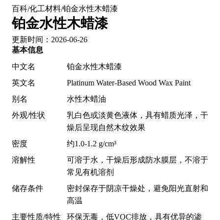
百科
化工材料
铂金水性木蜡漆
/
/
铂金水性木蜡漆
更新时间：2026-06-26
基本信息
中文名
铂金水性木蜡漆
英文名
Platinum Water-Based Wood Wax Paint
别名
水性木蜡油
外观/性状
乳白色或淡黄色液体，具有蜡质光泽，干
燥后呈现自然木纹效果
密度
约1.0-1.2 g/cm³
溶解性
可溶于水，干燥后形成防水膜层，不溶于
常见有机溶剂
储存条件
密封保存于阴凉干燥处，避免阳光直射和
高温
主要性质/特性
环保无毒，低VOC排放，具有优异的渗