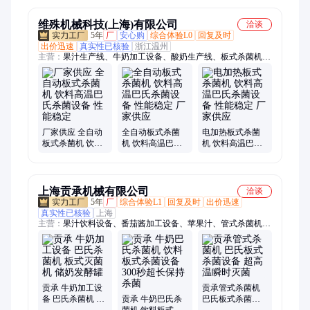
维殊机械科技(上海)有限公司
洽谈
5年
厂
安心购
综合体验L0
回复及时
出价迅速
真实性已核验
浙江温州
主营：
果汁生产线、牛奶加工设备、酸奶生产线、板式杀菌机、
巴氏奶生产线、管式杀菌机、喷淋杀菌机、列管式杀菌机、苹果
汁生产设备、常温奶生产线、豆奶生产线、乳酸菌生产线、茶饮
料生产线、碳酸饮料生产线、牛奶生产线、苏打水生产线、植物
蛋白饮料生产线、功能饮料生产线
厂家供应 全自动
全自动板式杀菌
电加热板式杀菌
板式杀菌机 饮料
机 饮料高温巴氏
机 饮料高温巴氏
高温巴氏杀菌设
杀菌设备 性能稳
杀菌设备 性能稳
备 性能稳定
定 厂家供应
定 厂家供应
上海贡承机械有限公司
洽谈
5年
厂
综合体验L1
回复及时
出价迅速
真实性已核验
上海
主营：
果汁饮料设备、番茄酱加工设备、苹果汁、管式杀菌机
UHT高温杀菌设备、牛奶巴氏杀菌机、板式杀菌机、列管式杀菌
机、苹果浓缩汁生产线设备、椰子汁椰奶生产线设备、BIB盒中
袋无菌灌装机、大袋无菌灌装设备、果酱浓缩设备、真空脱气
机、芒果酱加工设备、菠萝汁生产线、蒸发器浓缩设备
贡承 牛奶加工设
贡承管式杀菌机
备 巴氏杀菌机 板
贡承 牛奶巴氏杀
巴氏板式杀菌设