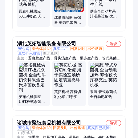
反应釜、制冷罐、提取罐、浓缩器、搅拌罐、球形浓缩器、不锈
钢提取罐、双效蒸发浓缩器、水果酵素生产线
冠泰机械供应
供应全自动苹果
500L牛奶巴氏杀
汁灌装设备 饮料
球形浓缩器 蒸馏
菌设备 全自动电
调配加工设备 芒
器 单效电加热不
加热板式杀菌机
果汁生产线
锈钢蒸发器 实验
真空浓缩器
湖北英拓智能装备有限公司
洽谈
安心购
综合体验L0
真实工厂
回复及时
出价迅速
真实性已核验
湖北孝感
主营：
蛋白肽生产线、骨头汤生产线、果冻生产线、管式杀菌
机、板式杀菌机、瞬时杀菌机、超高温瞬时杀菌机、胶原蛋白生
产线、饮料生产线、发酵罐、搅拌罐、反应釜、乳化罐、调配
罐、CIP清洗机、制冷罐、果汁生产线、储罐、配料罐、冷热
缸、哈密瓜原浆生产线、果汁生产设备、反渗透水处理机组、提
取浓缩设备
英拓机械 高剪切
果蔬 管式杀菌机
英拓机械供应
乳化罐 用于实验
全自动电加热 寿
UHT板式杀菌机
室场所 固定装置
命较长库存充足
全自动牛奶饮料
循环作业
英拓机械
果酒巴氏杀菌设
备定制
诸城市聚钰食品机械有限公司
洽谈
安心购
综合体验L0
回复及时
出价迅速
真实性已核验
山东潍坊
主营：
烟熏炉、红肠加工设备、灌肠机、杀菌锅、牛奶杀菌机、