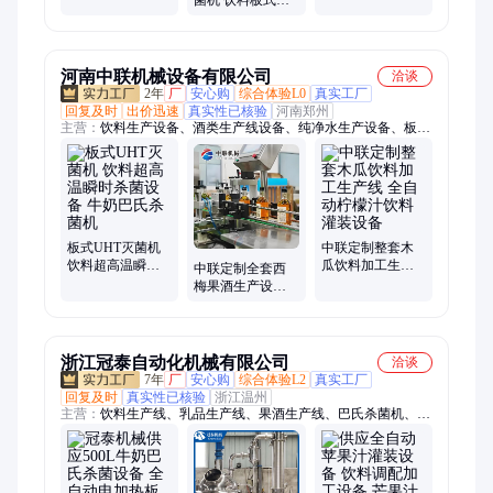
式灭菌机 储奶发
菌机 饮料板式杀
备 超高温瞬时灭
酵罐
菌设备 300秒超长
菌
保持杀菌
河南中联机械设备有限公司
洽谈
2年
厂
安心购
综合体验L0
真实工厂
回复及时
出价迅速
真实性已核验
河南郑州
主营：
饮料生产设备、酒类生产线设备、纯净水生产设备、板式
杀菌机、液态肥生产线设备、不锈钢储罐、不锈钢发酵罐、米酒
生产设备、黄酒生产设备、核桃露饮料生产设备、果汁饮料生产
设备、果酒生产设备、果醋饮料生产设备、果酱生产设备、草莓
酱生产设备、水果罐头生产设备、黄桃罐头生产设备、茶饮料生
产设备、蜂蜜生产设备、食用醋生产设备、梨膏生产设备、枇杷
膏生产设备、格瓦斯饮料生产设备、功能饮料生产设备、瓶装水
板式UHT灭菌机
中联定制整套木
饮料超高温瞬时
瓜饮料加工生产
生产设备
中联定制全套西
杀菌设备 牛奶巴
线 全自动柠檬汁
梅果酒生产设备
氏杀菌机
饮料灌装设备
全自动草莓果酒
加工流水线
浙江冠泰自动化机械有限公司
洽谈
7年
厂
安心购
综合体验L2
真实工厂
回复及时
真实性已核验
浙江温州
主营：
饮料生产线、乳品生产线、果酒生产线、巴氏杀菌机、列
管式杀菌机、板式杀菌机、果蔬酵素饮料生产线、功能性饮料生
产线、牛奶生产线、植物蛋白饮料生产线、碳酸饮料生产线、豆
奶生产线、超高温瞬时灭菌机、CIP清洗机、乳化罐、发酵罐、