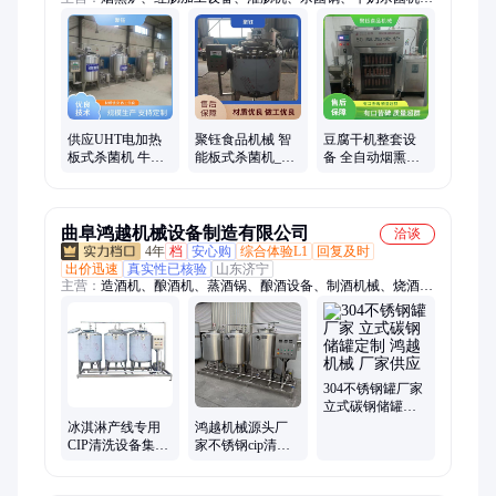
滚揉机、真空包装机、毛辊清洗、斩拌机、真空滚揉机、真空和
面机、液压真空滚揉机、烘干炉、牛奶生产线、酸奶机、制冷
罐、拌馅机
供应UHT电加热
聚钰食品机械 智
豆腐干机整套设
板式杀菌机 牛奶
能板式杀菌机_大
备 全自动烟熏豆
果酒饮料高温巴
型巴氏奶杀菌设
干机 建豆制品厂
氏杀菌设备
备_可定制
设备
曲阜鸿越机械设备制造有限公司
洽谈
4年
档
安心购
综合体验L1
回复及时
出价迅速
真实性已核验
山东济宁
主营：
造酒机、酿酒机、蒸酒锅、酿酒设备、制酒机械、烧酒设
备、流酒设备、造酒设备、固态蒸馏锅、啤酒蒸酒罐、烤酒烧酒
机、玉米酒设备、白酒蒸馏机、不锈钢蒸锅、小麦烧酒锅、五粮
烤酒机、白酒蒸酒器、啤酒烤酒设备、纯粮制酒设备、制酒发酵
设备、白酒煮酒设备、白酒酿酒蒸锅、精酿啤酒设备、酿酒蒸馏
设备、白兰地烧酒机
304不锈钢罐厂家
立式碳钢储罐定
制 鸿越机械 厂家
冰淇淋产线专用
鸿越机械源头厂
供应
CIP清洗设备集成
家不锈钢cip清洗
板式换热器巴氏
机果汁饮料清洗
杀菌消毒
设备操作便捷