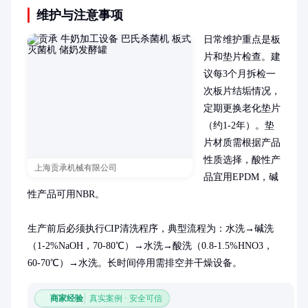
维护与注意事项
日常维护重点是板
片和垫片检查。建
议每3个月拆检一
次板片结垢情况，
定期更换老化垫片
（约1-2年）。垫
片材质需根据产品
性质选择，酸性产
上海贡承机械有限公司
品宜用EPDM，碱
性产品可用NBR。

生产前后必须执行CIP清洗程序，典型流程为：水洗→碱洗
（1-2%NaOH，70-80℃）→水洗→酸洗（0.8-1.5%HNO3，
60-70℃）→水洗。长时间停用需排空并干燥设备。
商家经验
真实案例 · 安全可信