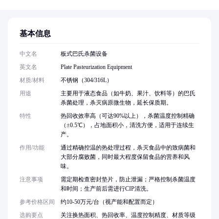
基本信息
中文名
板式巴氏杀菌设备
英文名
Plate Pasteurization Equipment
材质/材料
不锈钢（304/316L）
用途
主要用于液态食品（如牛奶、果汁、饮料等）的巴氏
杀菌处理，杀灭病原微生物，延长保质期。
特性
热回收效率高（可达90%以上），杀菌温度控制精确
（±0.5℃），占地面积小，清洗方便，适用于连续生
产。
作用/功能
通过精确控温的热处理过程，杀灭食品中的致病菌和
大部分腐败菌，同时最大程度保留食品的营养和风
味。
注意事项
需定期检查密封垫片，防止泄漏；严格控制杀菌温度
和时间；生产前后需进行CIP清洗。
参考价格区间
约10-50万元/台（视产能和配置而定）
选购要点
关注换热面积、热回收率、温度控制精度、材质等级