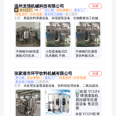
温州龙强机械科技有限公司
洽谈
5年
厂
安心购
综合体验L1
真实工厂
回复及时
出价迅速
真实性已核验
浙江温州
主营：
果蔬饮料果酱设备、浓缩提取设备、生物酵素加工机械、
超高温瞬时杀菌机、管式二合一超高温杀菌、胶原多肽生产设
备、无菌冷灌装生产线、多肽生产线、酱料生产线、无菌冷灌装
前处理生产、茶萃取生产线、乳品蛋白生产线、酵素生产线、饮
料生产线、CIP清洗机、宠物食品生产线设备、纯电热泵浓缩
器、海鲜肽生产设备、大豆肽加工成套生产线、海鲜多肽生产
线、鱼粉加工生产线、反渗透水处理设备、果蔬酵素生产线、瓶
装果汁生产线、奶制品加工生产线
不锈钢304材质蛋
小型蛋液板式巴
不锈钢巴氏康普
液板式巴氏杀菌
氏杀菌机 不锈钢
茶饮料板式杀菌
机 大孔隙全自动
全自动板片全蛋
机 茶饮料加工全
板片杀菌设备
液灭菌设备
自动灭菌设备
张家港市环宇饮料机械有限公司
洽谈
安心购
综合体验L1
真实工厂
回复及时
出价迅速
真实性已核验
江苏苏州
主营：
水处理反渗透成套设备、饮料前处理设备、二氧化碳混合
机、杀菌机、灌旋一体机、直线吹瓶机、三合一灌装机、含气饮
料灌装机、超洁净灌装机、瓶装水生产线、一次性桶装水生产
线、碳酸饮料生产线、茶饮料生产线、果汁生产线、果酒生产
线、啤酒灌装设备、功能饮料生产线、乳饮料生产线、植物饮料
生产线、热熔胶贴标机、装箱机、膜包机、汽水灌装线、液体灌
装流水线
欢迎 YCGF4型 啤