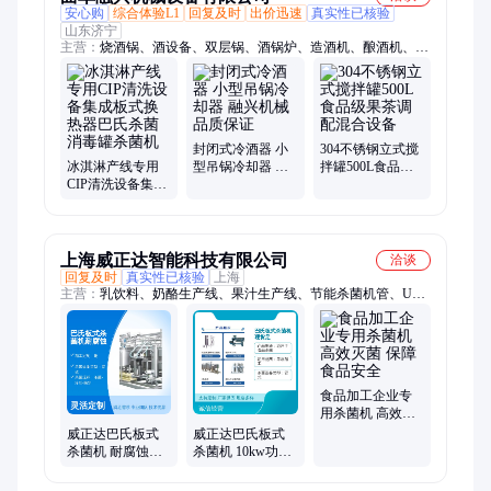
安心购
综合体验L1
回复及时
出价迅速
真实性已核验
山东济宁
主营：
烧酒锅、酒设备、双层锅、酒锅炉、造酒机、酿酒机、蒸
酒锅、纯露机、小灶酒、造酒工具、酿造设备、蒸馏设备、蒸粮
设备、制酒工具、玉米酿酒、小烧设备、煮酒烤酒机、啤酒蒸酒
罐、自动烤酒机、煮酒蒸酒器、米酒煮酒锅、粮食蒸酒机、烧酒
酿酒器、酿酒小设备、白酒蒸酒机
封闭式冷酒器 小
304不锈钢立式搅
冰淇淋产线专用
型吊锅冷却器 融
拌罐500L食品级
CIP清洗设备集成
兴机械 品质保证
果茶调配混合设
板式换热器巴氏
备
杀菌消毒罐杀菌
机
上海威正达智能科技有限公司
洽谈
回复及时
真实性已核验
上海
主营：
乳饮料、奶酪生产线、果汁生产线、节能杀菌机管、UHT
杀菌机、分离过滤设备、酵素灌装设备
食品加工企业专
用杀菌机 高效灭
菌 保障食品安全
威正达巴氏板式
威正达巴氏板式
杀菌机 耐腐蚀杀
杀菌机 10kw功率
菌设备 适用于果
果蔬加工设备
蔬加工