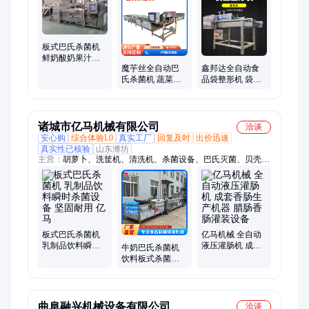
板式巴氏杀菌机
鲜奶酸奶果汁蛋
魔芋丝全自动巴
鑫邦达全自动食
液杀菌设备 饮料
氏杀菌机 蔬菜蒸
品袋整形机 袋装
乳品专用灭菌流
煮漂烫杀青机 泡
产品整平机 咸菜
水线
菜水浴式杀菌流
包装袋压平机
水线
诸城市亿马机械有限公司
洽谈
安心购
综合体验L0
真实工厂
回复及时
出价迅速
真实性已核验
山东潍坊
主营：
胡萝卜、洗筐机、清洗机、杀菌设备、巴氏灭菌、贝壳
类、蔬菜净菜、机械山芋、沙拉净菜、机械薯片、地瓜清洗、土
豆清洗、机械蔬菜、机械鸭苗、机械土豆、机械蒸煮、薯片净
菜、芦笋清洗、机械芋头、机械地瓜、机械果蔬、果蔬净菜、机
械净菜、草莓净菜、机械蛋糕
板式巴氏杀菌机
亿马机械 全自动
乳制品饮料瞬时
液压灌肠机 成套
牛奶巴氏杀菌机
杀菌设备 坚固耐
香肠生产机器 腊
饮料板式杀菌设
用 亿马
肠香肠灌装设备
备 保持杀菌 亿马
曲阜融兴机械设备有限公司
洽谈