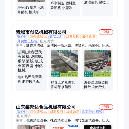
酒灌装机 易拉罐
环宇制造 塑料瓶
等压灌装设备 售
环宇HY制造 巴氏
吹瓶机 小型吹瓶
后完善
杀菌机 板式杀菌
生产线 ZG-330 全
设备 整套调配杀
国可售
菌系统 SJJ-4
诸城市创亿机械有限公司
洽谈
安心购
综合体验L0
真实工厂
回复及时
出价迅速
真实性已核验
山东潍坊
主营：
隧道速冻机、清洗风干流水线、洗筐机、杀菌锅、巴氏杀
菌机、果蔬清洗机、全自动炒锅、漂烫机、冷却线、液氮速冻
柜、液氮速冻机、速冻机、真空包装机、盒式包装机、油炸锅、
油炸流水线、蔬菜速冻设备、食品速冻设备、全自动洗菜机、烟
熏炉、螺旋速冻机、小型熟食加工设备、行星搅拌炒锅、塑料料
盘清洗机
电加热巴氏灭菌
机 泡脚凤爪杀菌
鲜食玉米蒸煮机
海参速冻隧道机
线 板式灭菌设备
香椿芽杀菌设备
网带式食品快速
创亿机械
玉米粒巴氏杀菌
冷冻保鲜设备 速
机 创亿机械
冻食品加工设备
山东鑫邦达食品机械有限公司
洽谈
安心购
综合体验L0
回复及时
出价迅速
真实性已核验
山东潍坊
主营：
包裹消毒设备、托盘清洗设备、周转筐清洗设备、巴氏杀
菌机、食品杀菌设备、低温灭菌流水线