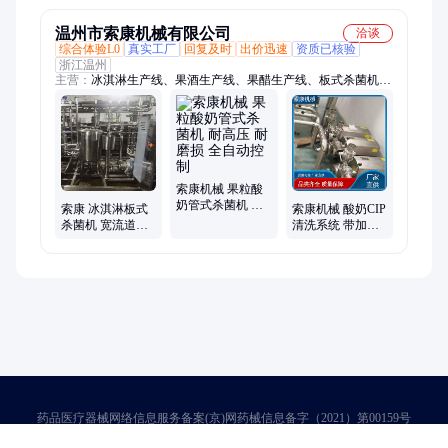
温州市索康机械有限公司
洽谈
综合体验L0
真实工厂
回复及时
出价迅速
资质已核验
浙江温州
主营：
冰淇淋生产线、果酒生产线、果醋生产线、板式杀菌机、
调配罐、发酵罐、乳化罐、反应釜、混料罐、提取罐、浓缩锅
索康机械 果粒酸
奶管式杀菌机 耐
索康 冰淇淋板式
索康机械 酸奶CIP
高压 耐磨损 全自
杀菌机 宽流道多
清洗系统 带加热/
动控制
段式结构巴氏灭
带冷却 酸碱回收
菌设备
降低人工成本
药品医疗器械网络信息服务备案(京)网药械信息备字（2021）第00159号
京ICP证030173号
京公网安备11000002000001号