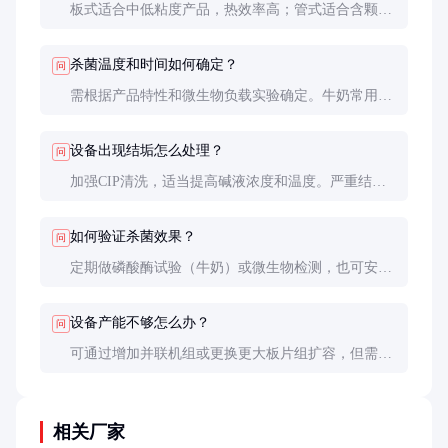
板式适合中低粘度产品，热效率高；管式适合含颗粒
或高粘度产品，耐压性更好。大部分液态食品优选板
式。
杀菌温度和时间如何确定？
问
需根据产品特性和微生物负载实验确定。牛奶常用
72-75℃/15-20秒，酸性果汁可用85-95℃/15-30秒。
设备出现结垢怎么处理？
问
加强CIP清洗，适当提高碱液浓度和温度。严重结垢
需拆解机械清洗或使用专用除垢剂。
如何验证杀菌效果？
问
定期做磷酸酶试验（牛奶）或微生物检测，也可安装
在线温度记录仪验证F值。
设备产能不够怎么办？
问
可通过增加并联机组或更换更大板片组扩容，但需确
保泵和管路系统匹配。
相关厂家