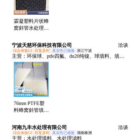
霖凝塑料片状蜂
窝斜管水处理材
料 50直径管状
斜管填料现场施
宁波天慈环保科技有限公司
洽谈
工
综合体验L0
回复及时
真实性已核验
浙江宁波
主营：
环保球、ptfe四氟、dn20纯镍、球填料、填料
hdpe、格栅填料、波纹填料、网环填料、生物填料、
塑料兰帕克、科斯特填料、cpvc阶梯、pp高流环、带
刺花环、泰勒花环、空心浮球、面空心球、液过滤
网、四氟丝网、六角内棱、不锈钢e网、47无边花
环、金属拉西环、金属不锈钢、流板除雾器
76mm PTFE塑
料蜂窝斜管填料
六角管状 规整
丝网波纹 用于
河南九丰水处理有限公司
洽谈
有机废水处理
综合体验L0
回复及时
真实性已核验
湖南株洲
主营：
水处理填料、水处理滤料