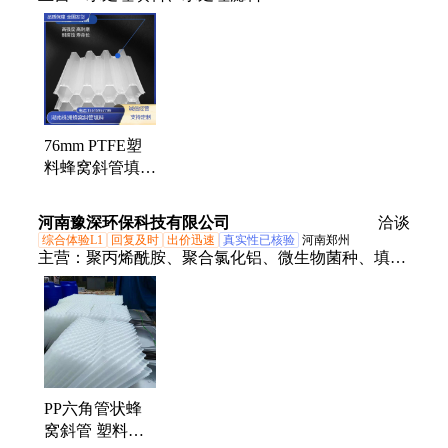
76mm PTFE塑
料蜂窝斜管填料
六角管状 规整
丝网波纹 用于
河南豫深环保科技有限公司
洽谈
有机废水处理
综合体验L1
回复及时
出价迅速
真实性已核验
河南郑州
主营：
聚丙烯酰胺、聚合氯化铝、微生物菌种、填
料、活性氧化铝球、聚合硫酸铁、一水葡萄糖、醋酸
钠乙酸钠、一水柠檬酸、聚合氯化铝铁、滤料
PP六角管状蜂
窝斜管 塑料沉