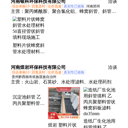
河南银科环保科技有限公司
洽谈
综合体验L0
回复及时
出价迅速
真实性已核验
河南郑州
主营：
聚丙烯酰胺、聚合氯化铝、蜂窝斜管、斜管填
料、活性氧化铝、纤维球滤料、蜂窝活性炭、除臭
剂、聚合硫酸铁、磁铁矿、多面空心球、悬浮球、活
性炭、卧式炭化炉
塑料片状蜂窝斜
管水处理材料
50直径管状斜管
填料现场施工
河南煜岩环保科技有限公司
洽谈
综合体验L0
回复及时
出价迅速
真实性已核验
贵州黔西南布依族苗族自治州
主营：
火山岩、石英砂、水处理滤料、水处理药剂
沉淀池斜管 乙
丙共聚塑料管状
蜂窝填料 50污
水处理生化池
造纸厂生化池用
煜岩 塑料片状
斜管填料 乙丙