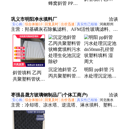
蜂窝斜管 PP材
共聚塑料管状蜂
料 50直径管状
窝斜板滤料
斜管填料 现场
dn35mm
巩义市明阳净水填料厂
洽谈
施工
安心购
综合体验L0
回复及时
出价迅速
真实性已核验
河南郑州
主营：
羟基磷灰石除氟滤料、AFM活性玻璃滤料、钾
明矾、立体弹性填料、聚丙烯酰胺、聚合氯化铝、
SDG酸气吸附剂、氧化铁脱硫剂、果壳活性炭、椰壳
活性炭、竹炭、柱状活性炭、粉状活性炭、松树皮、
蜂窝活性炭、石英砂、无烟煤滤料、火山岩、海绵铁
滤料、纤维球滤料、慧星式纤维滤料、纤维束、斜
沉淀池斜管 乙
明阳 pp斜管 污
管、多面空心球、聚苯乙烯泡沫颗粒
斜管填料 乙丙
丙共聚塑料管状
水处理沉淀池
共聚塑料管状蜂
蜂窝填料污水处
dn50mm孔径管
窝填料 dn35mm
理生化池沉淀除
状塑料填料 湿
造纸厂生化池
枣强县晟方玻璃钢制品厂(个体工商户)
砂
周大
洽谈
安心购
综合体验L0
回复及时
出价迅速
真实性已核验
河北衡水
主营：
冷却塔、凉水塔、逆流塔、淋水填料、塑料填
料、横流填料、冷却填料、冷却塔填料、淋水片、收
水器、化粪池、提升泵站、消防水箱、冷却塔维修、
中央空调冷却塔