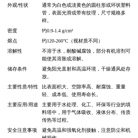
外观/性状
通常为白色或淡黄色的圆柱形或环状塑料
管，表面光滑或带有纹理，尺寸规格多
样。
密度
约0.9-1.4 g/cm³
熔点
约120-260°C（视材质不同）
溶解性
不溶于水，耐酸碱腐蚀，部分有机溶剂可
能使其溶胀或溶解。
储存条件
避免阳光直射和高温环境，干燥通风处存
放。
主要性质/特性
比表面积大、空隙率高、耐腐蚀、重量
轻、成本低、使用寿命长。
主要应用/用途
主要用于水处理、化工、环保等行业的填
料塔中，用于气体吸收、液体分布、传质
传热等过程。
安全注意事项
避免高温和强氧化剂接触，注意防尘和机
械损伤。