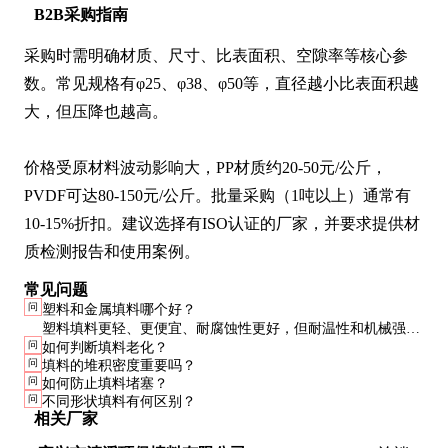
B2B采购指南
采购时需明确材质、尺寸、比表面积、空隙率等核心参
数。常见规格有φ25、φ38、φ50等，直径越小比表面积越
大，但压降也越高。

价格受原材料波动影响大，PP材质约20-50元/公斤，
PVDF可达80-150元/公斤。批量采购（1吨以上）通常有
10-15%折扣。建议选择有ISO认证的厂家，并要求提供材
质检测报告和使用案例。
常见问题
问
塑料和金属填料哪个好？
塑料填料更轻、更便宜、耐腐蚀性更好，但耐温性和机械强度
问
如何判断填料老化？
不如金属。高温高压环境选金属，普通工况选塑料更经济。
问
填料的堆积密度重要吗？
问
如何防止填料堵塞？
问
不同形状填料有何区别？
相关厂家