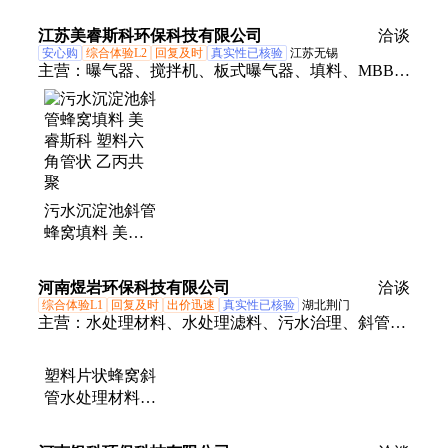
50型塑料管状填
料
江苏美睿斯科环保科技有限公司
洽谈
安心购
综合体验L2
回复及时
真实性已核验
江苏无锡
主营：
曝气器、搅拌机、板式曝气器、填料、MBBR
填料、斜管填料、悬浮球填料、组合填料、弹性填
料、花环填料、管式曝气器、盘式曝气器、平板曝气
器、多面空心球、纤维球、絮凝球、微孔曝气器、旋
混曝气器、旋流曝气器、加药搅拌机、小型搅拌机、
立式搅拌机
污水沉淀池斜管
蜂窝填料 美睿
斯科 塑料六角
管状 乙丙共聚
河南煜岩环保科技有限公司
洽谈
综合体验L1
回复及时
出价迅速
真实性已核验
湖北荆门
主营：
水处理材料、水处理滤料、污水治理、斜管填
料、水处理工程
塑料片状蜂窝斜
管水处理材料
50直径管状斜管
填料现场施工