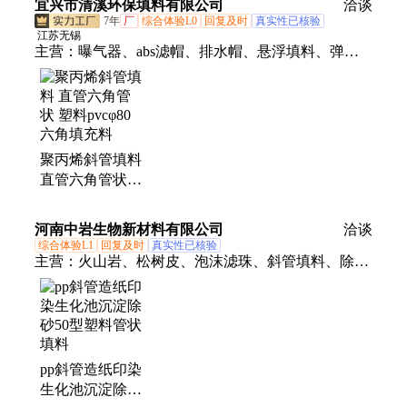
宜兴市清溪环保填料有限公司
洽谈
7年
厂
综合体验L0
回复及时
真实性已核验
江苏无锡
主营：
曝气器、abs滤帽、排水帽、悬浮填料、弹性
填料、组合填料、mbbr填料、斜管填料、管道配件、
调节支架、曝气管道、滤头滤帽、曝气设备、微孔曝
气器、板式曝气器、管式曝气器、单孔曝气器、长柄
滤头、曝气盘、曝气头
聚丙烯斜管填料
直管六角管状
塑料pvcφ80六角
填充料
河南中岩生物新材料有限公司
洽谈
综合体验L1
回复及时
真实性已核验
主营：
火山岩、松树皮、泡沫滤珠、斜管填料、除臭
箱填料、生物填料、竹炭、陶粒、沸石、聚苯乙烯泡
沫颗粒、活性碳、石英砂、彗星滤料、流化床、空心
球、喷砂除锈
pp斜管造纸印染
生化池沉淀除砂