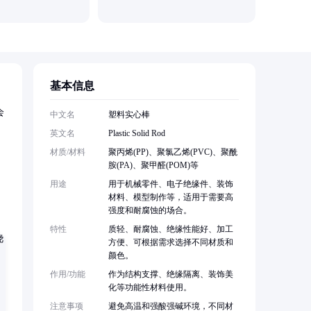
基本信息
会
中文名
塑料实心棒
英文名
Plastic Solid Rod
材质/材料
聚丙烯(PP)、聚氯乙烯(PVC)、聚酰
胺(PA)、聚甲醛(POM)等
用途
用于机械零件、电子绝缘件、装饰
材料、模型制作等，适用于需要高
强度和耐腐蚀的场合。
特性
质轻、耐腐蚀、绝缘性能好、加工
方便、可根据需求选择不同材质和
颜色。
作用/功能
作为结构支撑、绝缘隔离、装饰美
化等功能性材料使用。
注意事项
避免高温和强酸强碱环境，不同材