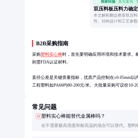
商家经验
真实案例 ·
双压料板压料力确定
本文解析翻边整形双压料
性、结构设计和工艺参数
B2B采购指南
采购
塑料实心棒
时，首先要明确应用环境和技术要求。耐
则需FDA认证材料。

直径公差是关键质量指标，优质产品控制在±0.05mm以内
工程塑料如PA66约80-200元/米。大批量采购可议价10-2
常见问题
塑料实心棒能替代金属棒吗？
问
在不需要极高强度和耐高温的场合可以替代。塑料
轻、不腐蚀、绝缘且噪音低，但在承载能力和温度