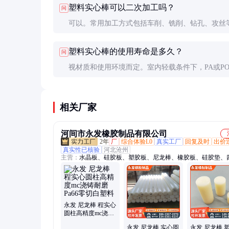
塑料实心棒可以二次加工吗？
问
不如金属。需要根据具体应用评估。
可以。常用加工方式包括车削、铣削、钻孔、攻丝
要注意：1)使用锋利刀具；2)控制进给速度；3)适
塑料实心棒的使用寿命是多久？
问
却；4)POM等材料加工后可能有轻微收缩。
视材质和使用环境而定。室内轻载条件下，PA或P
可使用5-10年；户外暴露或重载摩擦场合可能2-3
要更换。定期检查磨损情况很重要。
相关厂家
河间市永发橡胶制品有限公司
2年
厂
综合体验L0
真实工厂
回复及时
出价
真实性已核验
河北沧州
主营：
水晶板、硅胶板、塑胶板、尼龙棒、橡胶板、硅胶垫、
板、法兰胶垫、金属缠绕垫、半透明胶垫、四氟乙烯板、橡胶
块、四氟车削板、陶瓷纤维布、橡胶法兰垫片
永发 尼龙棒 程实心
圆柱高精度mc浇铸
耐磨 Pa66零切白塑
永发 尼龙棒 实心圆
永发 尼龙棒 