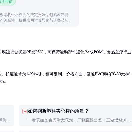
 安全可信
板结构中压料力的确定方法，包括材料特
的关联性，提供实用计算思路与调整技巧。
腐蚀场合优选PP或PVC，高负荷运动部件建议PA或POM，食品医疗行业
。长度通常为1-2米/根，也可定制。价格方面，普通PVC棒约20-50元/米
0%。
如何判断塑料实心棒的质量？
问
棒质
一看表面是否光滑无气泡；二测直径公差；三做燃烧测试
范围上
(不同塑料燃烧特性不同)；四检查材质证明文件。有条件