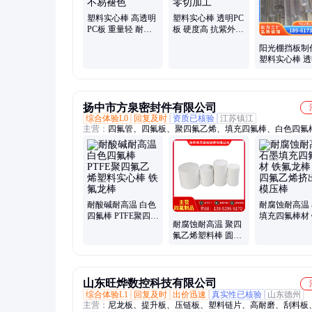
塑料实心棒 高透明
塑料实心棒 透明PC
PC板 重量轻 耐候
板 硬度高 抗紫外线
性好 不易褪色
可零切加工
阳光棚挡板制
塑料实心棒 透
棒 规格齐全 
割
扬中市方泉密封件有限公司
综合体验L0
回复及时
资质已核验
江苏镇江
主营：
四氟管、四氟板、聚四氟乙烯、填充四氟棒、白色四氟
氟空心棒、四氟异形件、四氟加工件、四氟填充管
耐酸碱耐高温 白色
耐腐蚀耐高温
四氟棒 PTFE聚四氟
填充四氟棒材
耐腐蚀耐高温 聚四
乙烯塑料实心棒 铁
龙棒 聚四氟
氟乙烯塑料棒 圆柱
氟龙棒
出棒 模压棒
体PTFE棒 化工用铁
氟龙棒
山东旺烨数控科技有限公司
综合体验L1
回复及时
出价迅速
真实性已核验
山东德州
主营：
尼龙板、提升板、压链板、塑料链片、高耐磨、刮料板、p