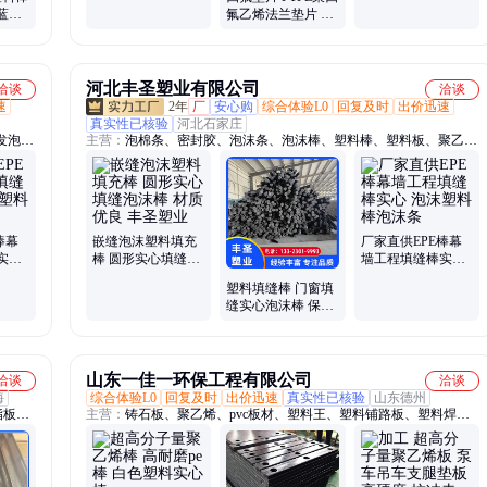
料实心聚乙烯 自润
色棉纱 耐磨耐高温
蓝色
氟乙烯法兰垫片 耐
滑绝缘耐磨
自润滑性
色浇筑
高温耐酸碱密封垫
河北丰圣塑业有限公司
洽谈
洽谈
速
2年
厂
安心购
综合体验L0
回复及时
出价迅速
真实性已核验
河北石家庄
发泡
主营：
泡棉条、密封胶、泡沫条、泡沫棒、塑料棒、塑料板、聚乙烯
缝板、
棒、玻璃垫棒、桥梁泡沫止浆棒、泡沫板、密封膏、填缝材料、聚硫
、灌封
灌封胶、膨胀止水胶、聚氨酯弹性胶、非下垂灌封胶、聚乙烯发泡
板、自流平灌封胶、高压聚乙烯板、防水聚氨酯胶、高弹性防水胶、
聚氨酯防水胶、聚氨酯结构胶、聚乙烯闭孔泡条、闭孔泡沫填缝条
棒幕
嵌缝泡沫塑料填充
厂家直供EPE棒幕
实心
棒 圆形实心填缝泡
墙工程填缝棒实心
沫条
沫棒 材质优良 丰圣
泡沫塑料棒泡沫条
塑料填缝棒 门窗填
塑业
缝实心泡沫棒 保温
隔音现货现发 丰圣
塑业
山东一佳一环保工程有限公司
洽谈
洽谈
海
综合体验L0
回复及时
出价迅速
真实性已核验
山东德州
脂板、
主营：
铸石板、聚乙烯、pvc板材、塑料王、塑料铺路板、塑料焊接
板、聚
制品、异形件、环保pe板、煤仓耐磨、车厢衬板、链条导轨、车厢滑
pom、
板、护舷面板、焊接水箱、支腿垫板、仿真冰板、吸水箱面板、一导
轨链条