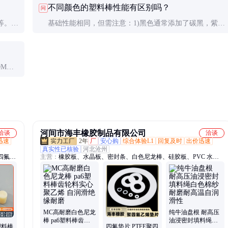
不同颜色的塑料棒性能有区别吗？
问
可送第三方检测力学性能。
等。但
基础性能相同，但需注意：1)黑色通常添加了碳黑，紫外
当冷
线防护更好；2)某些鲜艳颜色可能影响材料耐候性；3)食
品医疗应用需使用专用色母粒。
OM棒
年就需
河间市海丰橡胶制品有限公司
洽谈
洽谈
迅速
2年
厂
安心购
综合体验L1
回复及时
出价迅速
真实性已核验
河北沧州
四氟
主营：
橡胶板、水晶板、密封条、白色尼龙棒、硅胶板、PVC 水晶
减震
板、绝缘橡胶板、夹布橡胶板、阻燃橡胶板、防静电橡胶板、三元乙
丙橡胶板
MC高耐磨白色尼龙
纯牛油盘根 耐高压
棒 pa6塑料棒齿轮
油浸密封填料绳白
塑料棒
四氟垫片 PTFE聚四