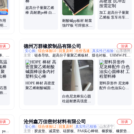
超高分子量聚乙烯
棒 高耐磨pe棒 白色
加工 超高分子量聚
塑料实心棒
乙烯板 泵车吊车支
作用
耐酸碱pp板材 耐腐
腿垫板 高硬度 抗冲
明PC
蚀PP板 可焊接水箱
击 按需定制
任意切
自润滑 可加工定制
高耐磨可施工
德州万群橡胶制品有限公司
洽谈
洽谈
安心购
综合体验L0
回复及时
出价迅速
真实性已核验
山东德州
棒、四
主营：
链条导轨、超高分子量聚乙烯板材、煤仓衬板、UHMW-PE棒
材、尼龙棒材、料仓衬板、粮仓衬板、稀土含油尼龙衬板、钢煤斗内
衬板、卸煤沟衬板、压延微晶板、尼龙板材、pp板材、铸石板、聚乙
烯板、聚丙烯板、PE板、尼龙加工件、尼龙轴套、尼龙滑块、足球训
练反弹板、铺路垫板、路基板、旱冰场围栏、高分子聚乙烯板
HDPE 棒材 高密度
塑料异形件 尼龙棒
 石墨
聚乙烯耐酸碱圆棒
配件 白色油实心圆
 铁氟
设备内衬塑料实心
棒材 工程塑料棒
白色尼龙棒实心圆
乙烯挤
棒
柱超耐磨高强度大
直径聚丙烯PP棒塑
料棒材加工
沧州鑫万佳密封材料有限公司
洽谈
洽谈
安心购
综合体验L2
回复及时
真实性已核验
山东济宁
a66
主营：
胶皮垫、减震垫、硅胶板、PA6实心棒销、橡胶板、橡胶垫、