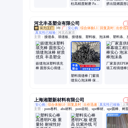
料
柱高精度耐磨 Pa6
挤出阻燃圆形
零切白塑料尼龙棒
含油PA66白
材
实心尼龙棒材
河北丰圣塑业有限公司
3年
厂
安心购
综合体验L1
回复及时
出价迅
真实性已核验
河北石家庄
主营：
接缝条、填缝板、接缝板、塑料板、泡沫棒、塑料条、
棒、塑料棒、止浆棒、泡沫条、泡沫板、异型件、膨胀胶、嵌
挡风条、珍珠棉、填缝胶、密封膏、圆柱管、密封胶、灌封膏
胶、止浆条、修复剂、闭孔板
嵌缝泡沫塑料填充
厂家直供EPE
棒 圆形实心填缝泡
墙工程填缝棒
沫棒 材质优良 丰圣
泡沫塑料棒泡
塑料填缝棒 门窗填
塑业
缝实心泡沫棒 保温
隔音现货现发 丰圣
塑业
上海湘塑新材料有限公司
安心购
综合体验L0
回复及时
出价迅速
真实性已核验
上
主营：
pom卷料、abs材料、pom齿轮、upe棒材、upe圆棒、树
耐磨upe、尼龙板、玻纤板、绝缘板、酚醛板、密封圈、塑钢
酰胺、pom板材、pps板材、peek-1000、板雕刻、胶木板、白色
pom垫片、俊pet板、导电pom、聚丙烯、pet螺杆