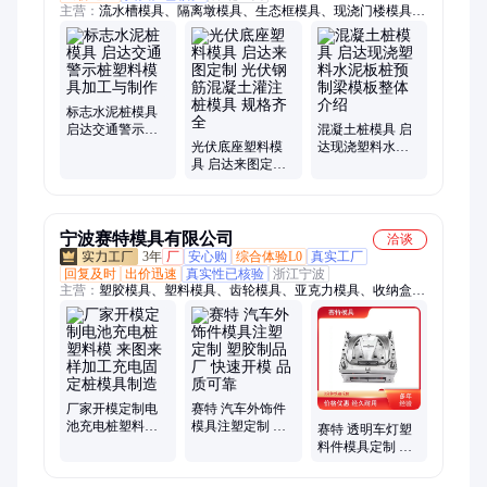
主营：
流水槽模具、隔离墩模具、生态框模具、现浇门楼模具、
围墙板模具、水泥房模具、鱼礁岛模具、软体排模具、光伏墩模
具、电缆槽模具、收费安全岛模具、配重块模具、化粪池模具、
遮板模具、扭王字块模具、风电基础模板、防撞墙模板
标志水泥桩模具
启达交通警示桩
混凝土桩模具 启
塑料模具加工与
光伏底座塑料模
达现浇塑料水泥
制作
具 启达来图定制
板桩预制梁模板
光伏钢筋混凝土
整体介绍
灌注桩模具 规格
齐全
宁波赛特模具有限公司
洽谈
3年
厂
安心购
综合体验L0
真实工厂
回复及时
出价迅速
真实性已核验
浙江宁波
主营：
塑胶模具、塑料模具、齿轮模具、亚克力模具、收纳盒模
具、塑料件模具、儿童椅子模具、定制精密模具、出风口面板模
具
厂家开模定制电
赛特 汽车外饰件
池充电桩塑料模
模具注塑定制 塑
赛特 透明车灯塑
来图来样加工充
胶制品厂 快速开
料件模具定制 注
电固定桩模具制
模 品质可靠
塑加工厂家 外观
造
精美 支持验厂