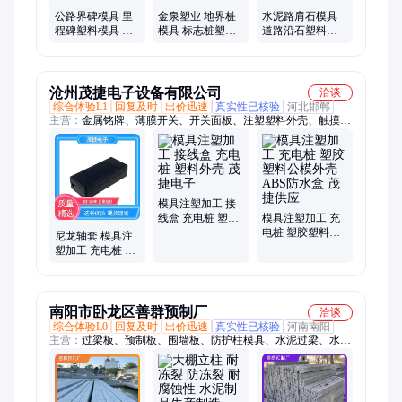
公路界碑模具 里
金泉塑业 地界桩
水泥路肩石模具
程碑塑料模具 印
模具 标志桩塑料
道路沿石塑料模
字百米桩模盒 规
模具 承载力强 尺
具 高速公路工程
格齐全 水泥现浇
寸可定制
用 品类齐全
施工
沧州茂捷电子设备有限公司
洽谈
综合体验L1
回复及时
出价迅速
真实性已核验
河北邯郸
主营：
金属铭牌、薄膜开关、开关面板、注塑塑料外壳、触摸按
键面贴、按键控制面贴、电子机箱外壳、开模电子仪表、电饭煲
控制面板、不干胶面贴开关、仪器外壳、亚克力定制面贴、电镀
膜工艺、金属铭牌定制、pc触摸按键贴膜、pc面贴薄膜按键面
板、pc夜光面贴定制、不干胶面贴定制、pc薄膜面贴、pc银浆控
制面板
模具注塑加工 接
线盒 充电桩 塑料
模具注塑加工 充
外壳 茂捷电子
电桩 塑胶塑料公
尼龙轴套 模具注
模外壳 ABS防水
塑加工 充电桩 塑
盒 茂捷供应
胶塑料公模外壳
茂捷电子
南阳市卧龙区善群预制厂
洽谈
综合体验L0
回复及时
出价迅速
真实性已核验
河南南阳
主营：
过梁板、预制板、围墙板、防护柱模具、水泥过梁、水泥
立柱、道口立柱、水泥柱子、加厚过板、轻质墙体板、葡萄架立
柱、家庭院子围墙、隔音轻质隔墙板