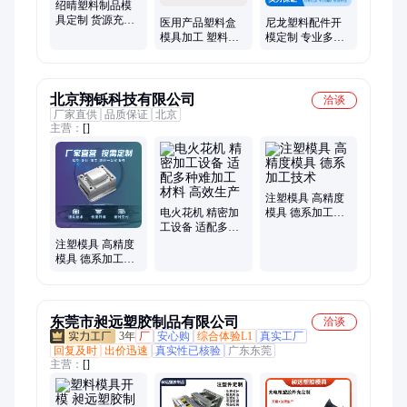
绍晴塑料制品模
具定制 货源充足
医用产品塑料盒
尼龙塑料配件开
多型腔行业口碑
模具加工 塑料产
模定制 专业多型
良好售后完善
品定制加工生产
腔模具货源充足
模具开模
品质保证
北京翔铄科技有限公司
洽谈
厂家直供
品质保证
北京
主营：
[]
注塑模具 高精度
电火花机 精密加
模具 德系加工技
工设备 适配多种
术
难加工材料 高效
注塑模具 高精度
生产
模具 德系加工技
术
东莞市昶远塑胶制品有限公司
洽谈
3年
厂
安心购
综合体验L1
真实工厂
回复及时
出价迅速
真实性已核验
广东东莞
主营：
[]