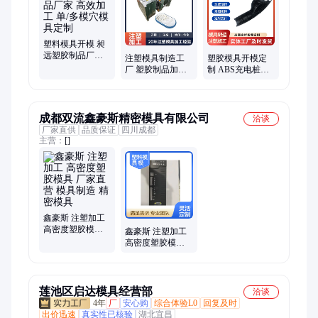
塑料模具开模 昶
远塑胶制品厂家
注塑模具制造工
塑胶模具开模定
高效加工 单/多模
厂 塑胶制品加工
制 ABS充电桩外
穴模具定制
一站式方案 来图
壳注塑加工 各种
来样按需定制
塑料配件定做厂
家
成都双流鑫豪斯精密模具有限公司
洽谈
厂家直供
品质保证
四川成都
主营：
[]
鑫豪斯 注塑加工
高密度塑胶模具
鑫豪斯 注塑加工
厂家直营 模具制
高密度塑胶模具
造 精密模具
厂家直营 模具制
造 精密模具
莲池区启达模具经营部
洽谈
4年
厂
安心购
综合体验L0
回复及时
出价迅速
真实性已核验
湖北宜昌