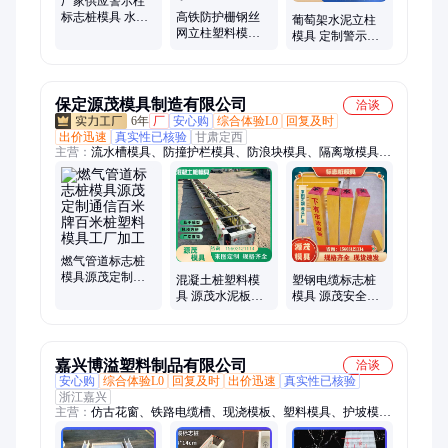
厂家供应警示柱
标志桩模具 水泥
高铁防护栅钢丝
葡萄架水泥立柱
百米桩塑料模具
网立柱塑料模具
模具 定制警示桩
现浇施工 起航
高速公路隔离桩
公路界碑塑料模
禁止入内水泥桩
具厂家 现浇施工
柱子
起航
保定源茂模具制造有限公司
洽谈
6年
厂
安心购
综合体验L0
回复及时
出价迅速
真实性已核验
甘肃定西
主营：
流水槽模具、防撞护栏模具、防浪块模具、隔离墩模具、
混凝土成型模具、防撞墙模具、生态框模具、基础墩模具、门楼
模具、水泥房模具、扭王字块模具、光伏墩模具、高标准农田水
渠模具、电缆槽模具、检查井模具、化粪池模具、井盖模具、配
重块模具、软体排模具、围墙板模具、围墙帽模具、水泥墩模
具、风电基础钢模板、拱形骨架模板
燃气管道标志桩
模具源茂定制通
混凝土桩塑料模
塑钢电缆标志桩
信百米牌百米桩
具 源茂水泥板桩
模具 源茂安全警
塑料模具工厂加
预制梁模板 厂家
示桩塑料模 具水
工
加工与制作
泥百米桩模 板
嘉兴博溢塑料制品有限公司
洽谈
安心购
综合体验L0
回复及时
出价迅速
真实性已核验
浙江嘉兴
主营：
仿古花窗、铁路电缆槽、现浇模板、塑料模具、护坡模
具、盖板模具、路沿石模具、六角护坡塑料模具、电缆槽模具、