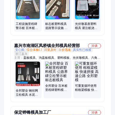
路基护栏模具、高铁桥护栏模具、水沟盖板塑料模具、空心砖模
具、彩砖模具、立柱模具、桥梁护栏模具、条纹盖板模具、水沟
模具、植草砖模具、围树模具、汀步石模具、现浇塑料模板、平
石塑料模具、缺口盖板、拱形骨架
工程设施里程碑
标志桩塑料模具
光伏墩基座塑料
警示桩 百米桩塑
道路警示设施 水
模具 灌注桩浇筑
料模具 可定制 博
泥制品 现货 博溢
广场公园使用
溢
嘉兴市南湖区凤桥镇全邦模具经营部
洽谈
安心购
综合体验L1
回复及时
出价迅速
真实性已核验
浙江嘉兴
主营：
盖板模具、沟盖板模具、塑料模板、光伏墩模具、六角护
坡模具、缺口盖板模具、空心砖模具、水沟盖板模具、连锁块模
具、塑料模具、路沿石模具、路平石模具、路侧石模具、护坡塑
料模具、六角模具、树桩模具、电缆槽模具、钢丝网立柱模具、
菜园槽模具、拱形骨架模具、井盖模具、植草砖模具、现浇模
板、塑钢模板、水沟模板
全邦塑业 百米桩
可重复循环使用
里程碑塑料模具
框格梁模板 快速
全邦塑业 钢丝网
公路界碑立柱警
拼接 高速公路 全
立柱模具 水泥公
示桩标志桩模具
邦塑模
路界碑百米桩塑
料模具 按需定制
保定铧锋模具加工厂
洽谈