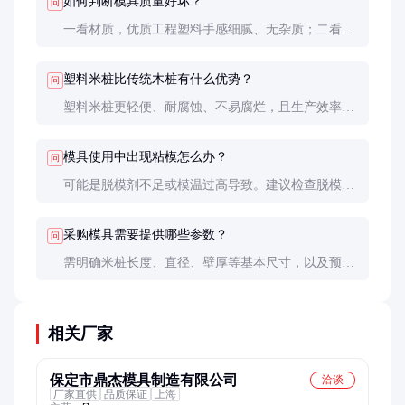
如何判断模具质量好坏？
问
一看材质，优质工程塑料手感细腻、无杂质；二看精
度，成型产品尺寸应均匀一致；三看细节，如顶针设
计、流道布局等是否合理。
塑料米桩比传统木桩有什么优势？
问
塑料米桩更轻便、耐腐蚀、不易腐烂，且生产效率
高、成本低。但承重能力略逊于优质木桩，需根据具
体用途选择。
模具使用中出现粘模怎么办？
问
可能是脱模剂不足或模温过高导致。建议检查脱模剂
喷涂是否均匀，适当降低模温，必要时抛光模腔表
面。
采购模具需要提供哪些参数？
问
需明确米桩长度、直径、壁厚等基本尺寸，以及预计
产量、使用环境等要求，以便厂家推荐合适材质和结
构的模具。
相关厂家
保定市鼎杰模具制造有限公司
洽谈
厂家直供
品质保证
上海