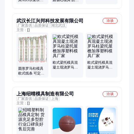
具ABS水渠水槽
路侧石模具 防撞
碑警示桩塑料模
边沟塑料模板多
路缘石路侧石钢
具
规格排水沟挡墙
模板 水泥现浇 凯
模具
鑫
武汉长江兴邦科技发展有限公司
洽谈
厂家直供
品质保证
湖北武汉
主营：
[]
欧式梁托模具混
欧式梁托模具混
凝土现浇罗马柱
凝土现浇罗马柱
圆形罗马柱模具
梁托屋檐加厚塑
梁托屋檐加厚塑
欧式线条 可定做
料模具厂家
料模具厂家
长江兴邦 复古 庭
院家居
上海绍晴模具制造有限公司
洽谈
厂家直供
品质保证
上海
主营：
[]