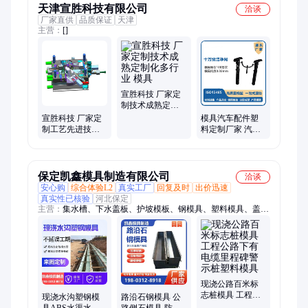
天津宣胜科技有限公司
洽谈
厂家直供
品质保证
天津
主营：
[]
宣胜科技 厂家定
制技术成熟定制
化多行业 模具
宣胜科技 厂家定
模具汽车配件塑
制工艺先进技术
料定制厂家 汽车
成熟多行业 模具
头枕导杆注塑模
具生产厂家
保定凯鑫模具制造有限公司
洽谈
安心购
综合体验L2
真实工厂
回复及时
出价迅速
真实性已核验
河北保定
主营：
集水槽、下水盖板、护坡模板、钢模具、塑料模具、盖板
模具、护坡模具、电缆槽模具、收费岛模具、六角砖模具、路平
石模具、排水沟模具、塑料遮板模具、预制路边石模具、预制水
泥房模具、铁路路基护坡、风机基础钢模板
现浇公路百米标
志桩模具 工程公
现浇水沟塑钢模
路沿石钢模具 公
路下有电缆里程