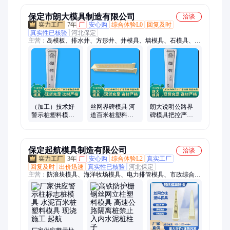
保定市朗大模具制造有限公司
洽谈
7年
厂
安心购
综合体验L0
回复及时
真实性已核验
河北保定
主营：
岛模板、排水井、方形井、井模具、墙模具、石模具、钢
模具、框模具、带模具、块模具、岛模具、雨污水、混泥土、检
查井、六角块、集水槽、铁模板、排水渠、混凝土、路缘石、泄
洪渠、隔离墩、生态框、分隔带、化粪池
（加工）技术好
丝网界碑模具 河
朗大说明公路界
警示桩塑料模具
道百米桩塑料模
碑模具把控严格
国道预制标志桩
具300*300*150 朗
国道百米桩塑料
模具 朗大构件模
大磨具
模具支持定制
具厂
保定起航模具制造有限公司
洽谈
3年
厂
安心购
综合体验L2
真实工厂
回复及时
出价迅速
真实性已核验
河北保定
主营：
防浪块模具、海洋牧场模具、电力排管模具、市政综合管
廊模具、电缆槽钢模具、装配式楼梯模具、装配式围墙模具、窑
洞模具、风电塔筒管片模具、拱形骨架护坡模具、路沿石模具、
预制围墙模具、挡墙模具、联锁块模具、电力箱变基础模具、四
角锥防浪块模具、挡土墙模具、乐高块挡土墙模具、隔离墩模
具、防撞墙模具、鱼礁岛模具、现浇门楼模具、圆涵过路涵模
具、风电基础钢模板、自建房地基模板