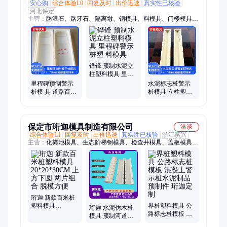
安心购
综合体验L0
回复及时
出价迅速
真实性已核验
河北保定
主营：
防浪石、路牙石、隔离墩、钢模具、料模具、门楼模具、
护坡模具、圆井模具、塑料模板、注塑模具、方井模具、枕轨模
具、立柱模具、础墩模具、风电模具、遮板模具、鱼礁模具、楼
梯模具、防浪模具、钢模板、高铁雨棚、监控灯杆、边沟盖板、
电缆槽模、地基模板
铧锋 预制水泥立
柱塑料模具 里程
碑警示桩塑 料模
里程碑预制警示
水泥标志桩警示
具
桩模 具 道路百米
桩模具 立柱塑料
桩塑料模具 铧锋
模具 铧锋 尺寸齐
全
保定市珩迦模具制造有限公司
洽谈
综合体验L1
回复及时
出价迅速
真实性已核验
浙江嘉兴
主营：
化粪池模具、生态阶梯钢模具、检查井模具、盖板模具、
基础墩模具、防浪块模具、光伏墩模具、连锁块模具、花池砖模
具、防古地砖模具、路沿石模具、防撞墙模具、隔离墩模具、护
坡模具、电缆槽模具、流水槽模具
珩迦 新款百米桩
塑料模具
界桩塑料模具 公
珩迦 水泥仿木桩
20*20*30CM 上方
路标志桩模板 混
模具 预制河道园
下圆 两片组合 脱
凝土警示桩水泥
林景观仿木纹混