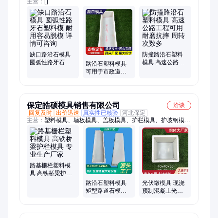
主营：
[]
缺口路沿石模具
防撞路沿石塑料
圆弧性路牙石塑
模具 高速公路工
路沿石塑料模具
料模 耐用容易脱
程可用 耐磨抗摔
可用于市政道路
模 详情可咨询
周转次数多
工程 拆装快捷 脱
模光滑 支持定制
保定皓硕模具销售有限公司
洽谈
回复及时
出价迅速
真实性已核验
河北保定
主营：
塑料模具、墙板模具、盖板模具、护栏模具、护坡钢模
具、电缆槽模具、挡土墙模具、检查井模具、光伏基础模具、标
志桩钢模具、安全岛钢模具、流水槽钢模具、连锁护坡模具、化
粪池钢模具、风电基础钢模具、预制防撞墙模具、防撞护栏钢模
具、路沿石、水泥防撞墩模板
路基栅栏塑料模
具 高铁桥梁护栏
模具 专业生产厂
路沿石塑料模具
光伏墩模具 现浇
家
矩型路道石模具
预制混凝土光伏
路牙石模 具 使用
基础模具光 伏发
率高
电基础塑料模具