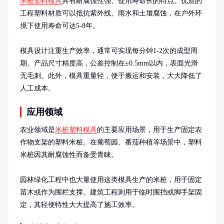
米桩塑料模具
具有耐腐蚀性强、使用寿命长的特点。优质的
工程塑料材质可以抵抗紫外线、雨水和土壤腐蚀，在户外环
境下使用寿命可达5-8年。

模具设计注重生产效率，通常可实现每分钟1-2次的成型周
期。产品尺寸精度高，公差控制在±0.5mm以内，表面光滑
无毛刺。此外，模具重量轻，便于搬运和安装，大大降低了
人工成本。
应用领域
农业领域是
米桩塑料模具
的主要应用场景，用于生产固定农
作物支架的塑料米桩。在葡萄园、番茄种植等场景中，塑料
米桩因其耐腐蚀性而备受青睐。

园林绿化工程中也大量使用这类模具生产的米桩，用于固定
苗木或作为围栏支撑。建筑工程则用于临时围挡或脚手架固
定，其轻便特性大大提高了施工效率。