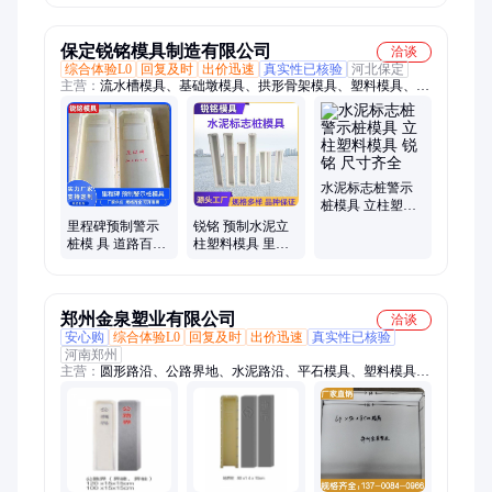
模方便
制品预制件 珩迦
凝土桩塑料模具
定制
厂家
保定锐铭模具制造有限公司
洽谈
综合体验L0
回复及时
出价迅速
真实性已核验
河北保定
主营：
流水槽模具、基础墩模具、拱形骨架模具、塑料模具、检
查井模具、光伏墩模具、门楼模具、遮板模具、高铁系列模板、
排水沟模板、地基模板
水泥标志桩警示
桩模具 立柱塑料
模具 锐铭 尺寸齐
里程碑预制警示
锐铭 预制水泥立
全
桩模 具 道路百米
柱塑料模具 里程
桩塑料模具 锐铭
碑警示桩塑 料模
具
郑州金泉塑业有限公司
洽谈
安心购
综合体验L0
回复及时
出价迅速
真实性已核验
河南郑州
主营：
圆形路沿、公路界地、水泥路沿、平石模具、塑料模具、
弯头模具、盖板模具、护坡模具、模具定制、地桩模具、路沿石
模具、路肩石模具、防护栏模具、隔热板模具、路肩板模具、花
池围树模具、井圈井盖模具、水泥围树模具、公路路平、圆弧路
沿石、混凝土路平、缺角线条路沿、高速道路路沿、耐高温隔热
板