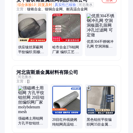
综合体验L0
回复及时
真实性已核验
河北衡水
主营：
镍铬合金、镍铜合金网、耐高温合金网
优质304不锈钢冲
孔网 空洞洞板圆
供应镍丝屏蔽网
哈市合金276钼网
孔筛网 冲孔过滤
平纹编织 阳极氧
厂家 编织工艺 平
网 可定做
化纯钛丝 纯钼网
纹编织 镍基哈氏
可定做
合金网 加工性强
河北宙斯盾金属材料有限公司
河北衡水
主营：
[]
强磁稀土用钼网
20目红外线烧烤
黑色钼丝平纹编
方孔平纹钼丝网
纯钼网高温钼澜
织网35目金属淬
20目钼丝编织网
合金过滤网承烧
火防护网钼金属
厂家 molybdenum