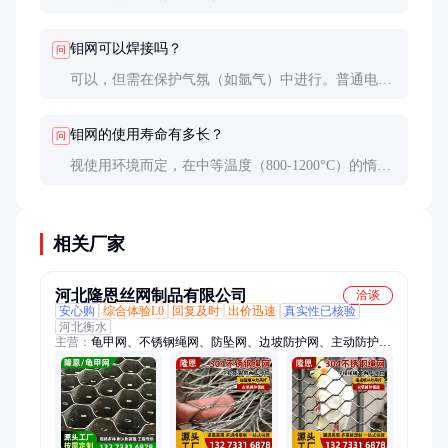
钼网性价比更高，在1600°C以下应用中更具优势。
钼网可以焊接吗？
问
可以，但需在保护气氛（如氩气）中进行。普通电弧
焊易导致脆化，建议采用电子束焊或激光焊等精密焊
接方法。
钼网的使用寿命有多长？
问
视使用环境而定，在中等温度（800-1200°C）的惰性
气氛中，通常可使用1-3年。高温或腐蚀性环境会显
著缩短寿命。
相关厂家
河北隆恩丝网制品有限公司
洽谈
安心购
综合体验L0
回复及时
出价迅速
真实性已核验
河北衡水
主营：
龟甲网、不锈钢绳网、防坠网、边坡防护网、主动防护
网、被动防护网、六角网