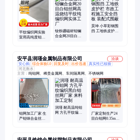
昊坤 小草彩钢围
钕铁硼磁材钼镧
挡 工地铁皮护栏
平纹编织网实验
合金网20目白钼
市政工程施工安
室用高纯度钼网
丝网高温烧结平
全挡板 装配式围
强磁材料高温烧
纹纯编织网实体
蔽
结用钼丝编织网
工厂
安平县润瑾金属制品有限公司
洽谈
安心购
综合体验L0
回复及时
出价迅速
真实性已核验
河北衡水
主营：
纯钼网、稀贵金属网、车间隔离网、不锈钢网
润瑾 耐高温纯钼
网 方孔平纹编织
钼网加工厂家 生
厂家定制生产24
黑白钼丝网厂家
产钼铼合金丝网
目白钼网0.35mm
来料加工定制
金属钼 网 纯钼丝
线径0.7mm孔径平
平纹斜纹编织网
纹编织纯钼丝网
安平县铁锦金属丝网制品有限公司
洽谈