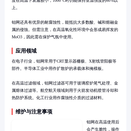
度在高温下衰减较小，1000°C时仍能保持室温强度的60%以
上。

钼网还具有优异的耐腐蚀性，能抵抗大多数酸、碱和熔融金
属的侵蚀。但需注意，在高温氧化性环境中会形成易挥发的
MoO3，因此需在保护气氛中使用。
应用领域
在电子行业，钼网常用于CRT显示器栅极、X射线管阳极等
部件。半导体工业中用作扩散炉的承载体和掩模板。

在高温过滤领域，钼网过滤器可用于玻璃窑炉尾气处理、金
属熔体过滤等。航空航天领域则用于火箭发动机喷管冷却和
热防护系统。化工行业用作腐蚀性介质的过滤材料。
维护与注意事项
钼网在高温使用后
会产生脆性，操作