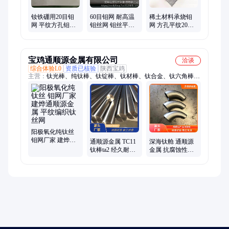
钕铁硼用20目钼
60目钼网 耐高温
稀土材料承烧钼
网 平纹方孔钼丝
钼丝网 钼丝平纹
网 方孔平纹20目
网 高温烧结钼网
编织网 钼网厂家
钼网 0.4mm丝径
实验室用钼丝网
货源 烧结钼网 钼
编织钼丝网 安恒
安恒
丝隔热网【安
恒】
宝鸡通顺源金属有限公司
洽谈
综合体验L0
资质已核验
陕西宝鸡
主营：
钛光棒、纯钛棒、钛锭棒、钛材棒、钛合金、钛六角棒、
可切割钛棒
阳极氧化纯钛丝
钼网厂家 建烨通
通顺源金属 TC11
深海钛舱 通顺源
顺源金属 平纹编
钛棒ta2 经久耐用
金属 抗腐蚀性能
织钛丝网
用于电子航天领
TA2 偏心大小头
域