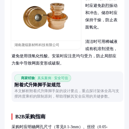
时应避免剧烈振动
和冲击。储存时应
保持干燥，防止表
面氧化。

清洁时可用稀碱液
湖南晟镭新材料科技有限公司
或有机溶剂浸泡，
避免使用强氧化性酸。安装时应注意均匀受力，防止局部应
力集中导致网面变形或破裂。
商家经验
真实案例 · 安全可信
附着式升降脚手架规范
本文解析附着式升降脚手架的设计要点，重点探讨架体全高与支
撑跨度乘积的限制原则，帮助理解其安全应用的关键参数。
B2B采购指南
采购时应明确网孔尺寸（常见0.1-3mm）、丝径（0.05-