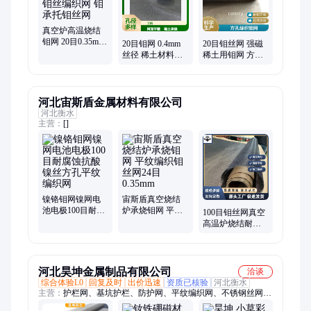
真空炉高温烧结
钼网 20目0.35mm
20目钼网 0.4mm
20目钼丝网 强磁
丝平纹钼丝编织
丝径 稀土材料承
稀土用钼网 方孔
网 钼承托钼丝网
烧用 方孔平纹编
平纹编织钼过滤
织钼丝网
网网molybdenum
河北宙斯盾金属材料有限公司
河北衡水
主营：
[]
镍铬钼网镍网电
宙斯盾真空烧结
池电极100目耐腐
炉承烧钼网 平纹
100目钼丝网真空
蚀抗酸镍丝方孔
编织钼丝网24目
高温炉烧结耐高
平纹编织网
0.35mm
温40目钕铁硼托
网平纹钼过滤网
河北昊坤金属制品有限公司
洽谈
综合体验L0
回复及时
出价迅速
资质已核验
河北衡水
主营：
护栏网、基坑护栏、防护网、平纹编织网、不锈钢丝网、
过滤网、围挡、金属丝网