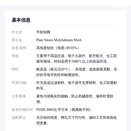
基本信息
中文名
平纹钼网
英文名
Plain Weave Molybdenum Mesh
材质/材料
高纯度钼丝（纯度≥99.95%）
用途
主要用于高温过滤、电子元器件、航空航天、化工防
腐等领域，特别适用于1000°C以上的高温环境。
特性
耐高温（熔点2620°C）、高强度、低热膨胀系数、良
好的导电导热性和耐腐蚀性。
作用/功能
作为高温过滤材料、电子器件支撑材料、化工防腐材
料等。
注意事项
避免与强氧化剂接触，防止机械损伤，储存时需防
潮。
参考价格区间
约500-3000元/平方米（视规格不同）
选购要点
关注钼丝纯度、网孔尺寸均匀性、编织工艺和表面处
理质量。