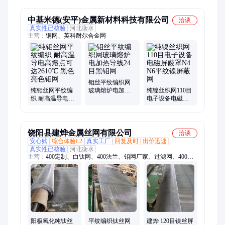
元件钼丝平纹编
网
mesh
织网
中基米德(安平)金属新材料科技有限公司
洽谈
真实性已核验
河北衡水
主营：
铜网、英科耐尔合金网
钼丝平纹编织网
纯钼丝网平纹编
玻璃熔炉电加热
纯镍丝织网110目
织 耐高温导电高
导线24目黑钼网
电子设备电磁屏
熔点可达2610℃
蔽罩N4 N6平纹镍
黑色亮色钼网
屏蔽网
饶阳县建烨金属丝网有限公司
洽谈
安心购
综合体验L2
真实工厂
回复及时
出价迅速
真实性已核验
河北衡水
主营：
400定制、白钛网、400法兰、钼网厂家、过滤网、400丝
网、蒙乃尔、黑钛网、钼丝网、400合金、纯镍网、钛丝网、镍
丝网、400等径、2507丝网、1.2m宽方、50目镍网、10目镍网、
40目镍网、镍网滤柱、不锈钢板、400不锈钢、电极镍网、镍丝
屏蔽、建烨金属、铜镍合金
阳极氧化纯钛丝
平纹编织钛丝网
建烨 120目镍丝屏