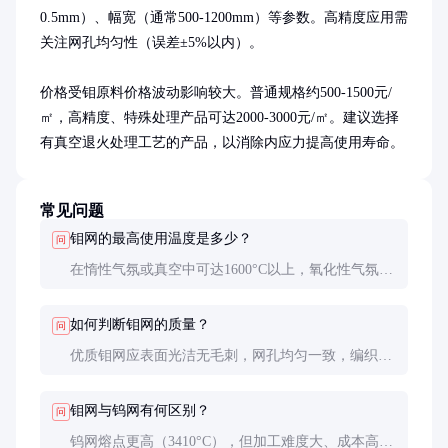
0.5mm）、幅宽（通常500-1200mm）等参数。高精度应用需
关注网孔均匀性（误差±5%以内）。

价格受钼原料价格波动影响较大。普通规格约500-1500元/
㎡，高精度、特殊处理产品可达2000-3000元/㎡。建议选择
有真空退火处理工艺的产品，以消除内应力提高使用寿命。
常见问题
钼网的最高使用温度是多少？
问
在惰性气氛或真空中可达1600°C以上，氧化性气氛中
建议不超过600°C，否则会因氧化而快速损耗。
如何判断钼网的质量？
问
优质钼网应表面光洁无毛刺，网孔均匀一致，编织紧
密无跳丝。可要求供应商提供材料纯度证明和力学性
能测试报告。
钼网与钨网有何区别？
问
钨网熔点更高（3410°C），但加工难度大、成本高。