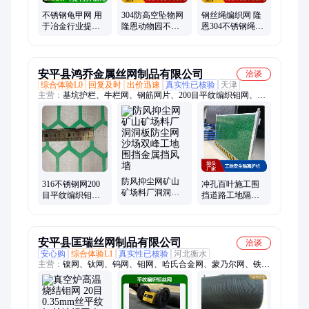
不锈钢龟甲网 用
304防高空坠物网
钢丝绳编织网 隆
于冶金行业提高
隆恩动物园不锈
恩304不锈钢绳网
炉衬的整体性 抗
钢绳网 柔性钢丝
高空安全防坠网
剥落性能
绳编织网
安平县鸿乔金属丝网制品有限公司
洽谈
综合体验L0
回复及时
出价迅速
真实性已核验
天津
主营：
基坑护栏、牛栏网、钢筋网片、200目平纹编织钼网、防
护刺绳、升降脚手架、防风抑尘网、挡风抑尘墙、施工电梯门、
封闭式围栏、铁皮围挡、彩钢围挡、井口防护门、围挡、爬架
网、石油振动筛网、建筑爬架网、冲孔网、金属冲孔网片、施工
工地围挡、市政施工围挡、彩钢板、市政道路围挡、建筑工程施
工围挡、护栏网、爬架网片
防风抑尘网矿山
316不锈钢网200
冲孔百叶施工围
矿场料厂洞洞板
目平纹编织钼网
挡道路工地隔离
防尘网沙场双峰
高抗拉强药材过
围栏建筑工程楼
工地围挡金属挡
滤网国标材质 宽
层临边防护 好安
风墙
幅网
装
安平县匡瑞丝网制品有限公司
洽谈
安心购
综合体验L1
真实性已核验
河北衡水
主营：
镍网、钛网、钨网、钼网、哈氏合金网、蒙乃尔网、铁铬
铝网、310s不锈钢网、2205不锈钢网、904L不锈钢网