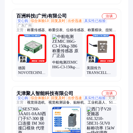
模块ET200AL ET
门子 ET200SP 模
接口模块原装现
拟量输入模块
货
百洲科技(广州)有限公司
洽谈
安心购
综合体验L0
回复及时
出价迅速
真实性已核验
广东广州
主营：
称重传感器、称重仪表、位移传感器、称重模块、扭矩传
感器、测力仪表、BLH Nobel、称重控制仪表、志美CHIMEI、
电子尺、TEDEA称重传感器、世铨称重传感器、志美仪表、数
字称重传感器、地磅传感器、料罐称重、反应釜称重传感器、检
重秤、杰曼称重仪表、德国HBM、美国传力、美国世铨、美国
Tedea特迪亚、韩国凯士CAS
中航电测ZEMIC
H6G-C3-150kg-
德国
美国传力
3B6 称重传感器
NOVOTECHNIK
TRANSCELL
原厂正品
MUP080-113 信号
BSS-1tSS ESH 称
转换器 信号模块
重传感器 快速发
电脑控制接口模
货 原厂正品
块
天津聚人智能科技有限公司
洽谈
安心购
综合体验L0
回复及时
出价迅速
真实性已核验
天津
主营：
视觉筛选机、视觉检测设备、贴标机、工业机器人、S120
电机、西门子G120变频器、西门子PLC、光学影像筛选机、机器
人管线包、西门子V90伺服电机、西门子V90伺服驱动、西门子
触摸屏、外观缺陷检测、外观检测、尺寸检测、分页贴标机、视
觉贴标机、片料贴标机、机器人配件、V20变频器、高惯量电
机、编码器线缆、六轴协作工业机器人、6轴机械臂、不干胶贴