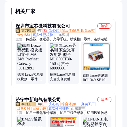
版。
相关厂家
深圳市宝芯微科技有限公司
洽谈
4年
档
安心购
综合体验L0
回复及时
出价迅速
真实性已核验
广东深圳
主营：
传感器、变送器、光导系统、模块接口零件、连接电缆
德国 Leuze劳易测
德国Leuze劳易测
德国Leuze劳易测
模块接口零件 MA
安全光幕发射器
BCL 348i SF 102
248i Profinet
型号MLC500T30-
固定式扫描器 条
Gateway
150 订货号
码阅读器
50112891
68000301
50116444
济宁中新电气有限公司
洽谈
3年
厂
安心购
综合体验L1
真实工厂
回复及时
出价迅速
真实性已核验
山东济宁
主营：
矿用一氧化碳传感器、矿用甲烷传感器、矿用风速传感
器、EM277通讯模块、矿用氧气传感器、矿用压力传感器、矿用
二氧化碳传感器、矿用负压传感器、矿用风压传感器、矿用二氧