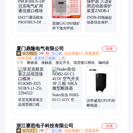
化氮传感器、矿用差压传感器、矿用管道压力传感器、矿用温湿
度传感器、矿用二氧化硫传感器、矿用温度传感器、煤矿用激光
甲烷传感器、矿用投入式液位传感器、开停传感器、矿用硫化氢
传感器、矿用烟雾传感器、矿用双向风速传感器、矿用风速风向
EM277通讯模块
ZNDB-III电磁起
PROFIBUS-DP 贝
动器综合保护器
传感器、矿用氢气传感器、煤矿用低浓度甲烷传感器、煤矿用一
思微GJG100J煤矿
克电气矿用通信
八达矿用启动器
氧化碳传感器
井下激光甲烷传
接口模块
保护装置ZNDB-I
感器GJG10J多种
输出信号
厦门鼎隆电气有限公司
洽谈
3年
档
安心购
综合体验L0
回复及时
出价迅速
真实性已核验
上海
主营：
断路器、接触器、接近开关、现货接口模块、编码器
Nader良信 NDB2-
菲尼克斯原装正
63 C1 415V 空气
沃帝威克UPS不间
品现货接口模块 -
开关3P 三相
断电源
FLKMS-D25
10KA微型断路器
10KVA/8000W服
SUB/S (1-25)
务器电脑稳压
2294322
G31-10KL长效机
浙江赛思电子科技有限公司
洽谈
2年
厂
安心购
综合体验L1
回复及时