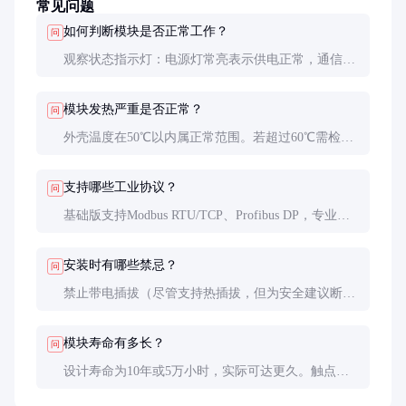
常见问题
如何判断模块是否正常工作？
问
观察状态指示灯：电源灯常亮表示供电正常，通信灯
闪烁表示数据收发。也可以通过配置软件查看通信质
量参数，误码率应低于0.01%。
模块发热严重是否正常？
问
外壳温度在50℃以内属正常范围。若超过60℃需检查
负载情况，可能是通信数据量过大或散热条件不佳导
致。
支持哪些工业协议？
问
基础版支持Modbus RTU/TCP、Profibus DP，专业版
额外支持DeviceNet、CANopen等。特殊协议可定制开
发。
安装时有哪些禁忌？
问
禁止带电插拔（尽管支持热插拔，但为安全建议断电
操作）；避免与变频器等强干扰源安装在同一柜内，
最小距离保持30cm以上。
模块寿命有多长？
问
设计寿命为10年或5万小时，实际可达更久。触点机
械寿命约5万次插拔，频繁插拔场景建议选用加固