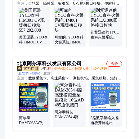
主营：
齿轮泵、隔膜泵、标准泵、CV现场接口模块、伸缩杆、
排污阀、电动泵、电磁阀、旁路泵、液压泵、密封圈、导航灯、
传感器、热电偶、卤钨灯、架油封、油压表、水温表、高级泵、
防护盒、障碍灯、调节器、液位表、转速表、插接件、真空表
到货迅速的TYCO
美国原装TYCO泰
可靠的TYCO泰科
泰科火警系统
科 FIM801 CV现
火警系统FIM801
EXI800回路接口
场接口模块
CV现场接口模块
模块
557.202.008
北京阿尔泰科技发展有限公司
洽谈
6年
档
综合体验L0
回复及时
出价迅速
真实性已核验
北京
主营：
数据采集卡、高速采集卡、测控机箱、采集模块、矩阵开
关模块、控制器、万用表卡、高速数字化仪、24位IEPE卡、高速
示波器卡、电压采集卡、电流采集卡、PXI、PCIe、PXIe、板
卡、开关卡、串口卡、数据采集器
阿尔泰科技
DAM-3054 4路高
阿尔泰
8路数字量输入 集
速模拟量采集模
DAM3038/W为8
电极开路输出模
块 16位AD 485通
路热电偶采集模
块 RS485通讯接
讯接口
块，RS485通讯接
口 DAM-3028C
口