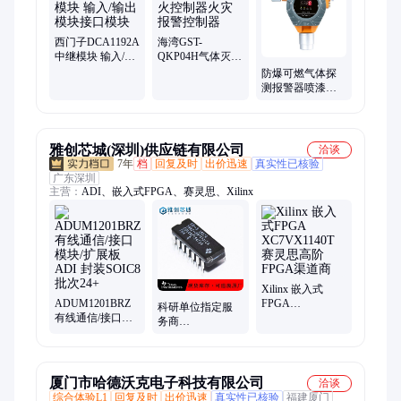
灾报警系统、联网型感温探测器、防爆火焰探测器、联网输出烟
感探测器、水浸传感器、烟温复合探测器、车库CO浓度监控探
测器、防爆手动报警按钮、消防电源箱、烟雾报警器、防爆红外
西门子DCA1192A
海湾GST-
火焰探测器、防爆气体检测仪、感温感烟火灾探测器、热解粒子
中继模块 输入/输
QKP04H气体灭火
出模块接口模块
控制器火灾报警
探测器、消防广播系统
防爆可燃气体探
控制器
测报警器喷漆房
加油站氨氢氧氯
浓度泄漏检测仪
雅创芯城(深圳)供应链有限公司
洽谈
7年
档
回复及时
出价迅速
真实性已核验
广东深圳
主营：
ADI、嵌入式FPGA、赛灵思、Xilinx
Xilinx 嵌入式
ADUM1201BRZ
FPGA
科研单位指定服
有线通信/接口模
XC7VX1140T 赛
务商
块/扩展板 ADI 封
灵思高阶FPGA渠
_SNJ54HC688J_
装SOIC8 批次24+
道商
雅创芯城
厦门市哈德沃克电子科技有限公司
洽谈
综合体验L1
回复及时
出价迅速
真实性已核验
福建厦门