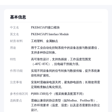
基本信息
中文名
PKE8415API接口模块
英文名
PKE8415API Interface Module
材质/材料
工程塑料、金属触点
用途
用于工业自动化控制系统中的设备连接与数据通信，
支持多种协议转换。
特性
高可靠性设计，支持热插拔，工作温度范围宽
（-40℃~85℃），抗电磁干扰能力强。
作用/功能
实现不同设备间的信号转换与数据传输，提升系统兼
容性和扩展性。
注意事项
安装时需确保电源关闭，避免静电损伤；长期使用需
定期检查触点氧化情况。
参考价格区间
约800-1500元/个（视采购量及配置不同）
选购要点
需确认兼容的协议类型（如Modbus、Profibus等）、
工作环境要求（温度、湿度）以及是否需要防水防尘
设计。