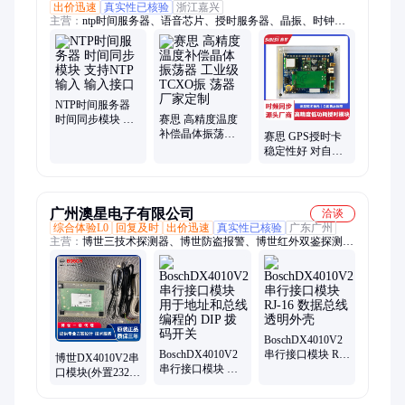
出价迅速
真实性已核验
浙江嘉兴
主营：
ntp时间服务器、语音芯片、授时服务器、晶振、时钟芯
片、时钟系统、授时安全防护装置、原子钟、授时板卡
NTP时间服务器
时间同步模块 支
赛思 高精度温度
持NTP输入 输入
补偿晶体振荡器
赛思 GPS授时卡
接口
工业级TCXO振
稳定性好 对自动
荡器 厂家定制
化装置有多种对
时方式 可灵活配
置
广州澳星电子有限公司
洽谈
综合体验L0
回复及时
出价迅速
真实性已核验
广东广州
主营：
博世三技术探测器、博世防盗报警、博世红外双鉴探测
器、DX4010V2串行接口模块、DS7400报警主机、海康威视报警
系统、脉冲电子围栏、博世品牌红外对射、网络入侵报警系统、
报警主机DS7400、脉冲电子围栏系统、红外双鉴探测器、博世
入侵报警系统、博世报警系统、博世振动探测器、博世玻璃破碎
探测器、博世吸顶探测器、博世总线制报警主机、对射红外探测
器、中文字符键盘、中文液晶键盘、红外传感器、总线报警主
BoschDX4010V2
BoschDX4010V2
串行接口模块 RJ-
机、烟雾报警器、被动红外探测器、主机键盘
博世DX4010V2串
串行接口模块 用
16 数据总线透明
口模块(外置232
于地址和总线编
外壳
界面连接口,可使
程的 DIP 拨码开
用在DS7000系列