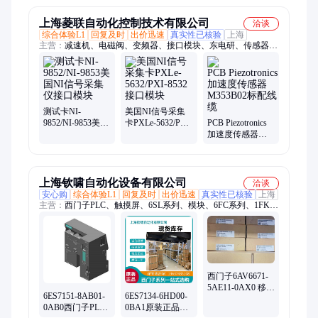
关
中)
上海菱联自动化控制技术有限公司
洽谈
综合体验L1
回复及时
出价迅速
真实性已核验
上海
主营：
减速机、电磁阀、变频器、接口模块、东电研、传感器、
编码器、控制器、触摸屏、主控板、驱动器、sss定位器、泽村
电机、伺服电机、纠偏电源、承总仓库、纠偏控制器、电眼、磁
粉张力
测试卡NI-
美国NI信号采集
9852/NI-9853美国
卡PXLe-5632/PXI-
PCB Piezotronics
NI信号采集仪接
8532接口模块
加速度传感器
口模块
M353B02标配线
缆
上海钦啸自动化设备有限公司
洽谈
安心购
综合体验L1
回复及时
出价迅速
真实性已核验
上海
主营：
西门子PLC、触摸屏、6SL系列、模块、6FC系列、1FK电
机、6SE6变频器、ABB变频器、昆仑触摸屏、华为 交换机、华
三交换机
西门子6AV6671-
5AE11-0AX0 移动
6ES7151-8AB01-
6ES7134-6HD00-
面板附件Phased
0AB0西门子PLC
0BA1原装正品西
out人机界面附件