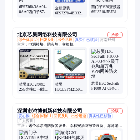
标机
6ES7360-3AA01-
西门子V20变频器
全新原装
0AA0西门子S7-
6SL3210-5BE31-
6ES7278-4BD32-
300 接口连接 IM
5UV0 标称功率
0XB0西门子S7-
360接口模块 代理
15kW 一级代理商
1200 PLC信号模
商
块SM1278
北京芯昊网络科技有限公司
洽谈
综合体验L0
回复及时
出价迅速
真实性已核验
河南郑州
主营：
电源模块、防火墙、交换机
芯昊H3C SecFath
芯昊H3C 24端口
芯昊
F1000-AI-03企业
25G光接口+4端口
H3CLSPM2150A
级千兆和超万兆
100G光接口模块
交换机路由器防
VPN网关防火墙
LSUM1YGS24CSSH0
火墙150W交流电
源模块PSR150-A1
深圳市鸿博创新科技有限公司
洽谈
安心购
综合体验L1
回复及时
出价迅速
真实性已核验
广东深圳
主营：
诺帝菲尔消防报警设备、泰和安消防报警设备、海湾消防
报警设备、西门子中继模块、图像型火灾探测器、青鸟消防火灾
报警设备、西门子消防报警设备、烟雾传感器RS485、配电房火