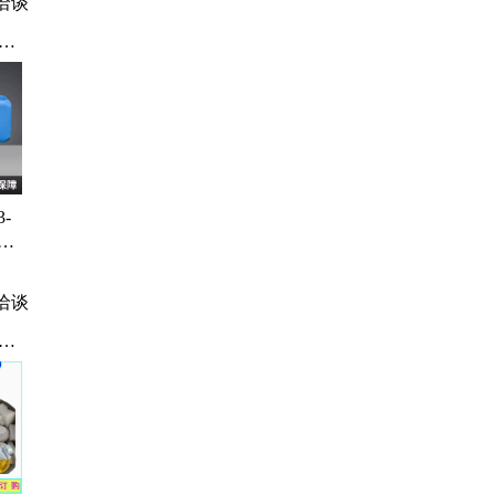
洽谈
、
-
温热
塑剂
洽谈
氧