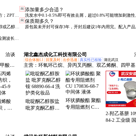
问
添加量多少合适？
；ZPT成
洗发水中0.1-0.5%即可有效去屑，超过0.8%可能增加刺激
问
保质期多久？
罗克酮。
先做小试确定最佳用量。
醇或乙醇后
原包装未开封可保存3年，开封后建议1年内用完。配入产品
性与配方有关，通常2-3年。
，检测波长
洽谈
湖北鑫杰成化工科技有限公司
综合体验L1
回复及时
出价迅速
真实性已核验
湖北武汉
二甲酸、
主营：
环氧环己烷、异丙叉丙酮、双乙烯酮、四甲基
-二羟基
氧化铵、五水合四甲基氢氧化铵、均苯四甲酸二酐、
、二水
聚甲醛、氯甲基三氯硅烷、双季戊四醇、月桂酸钠、
-樟脑
苯甲酮、聚硫橡胶、邻氯溴苯、水杨羟肟酸、甲基纤
、三羟
素、甲基丙烯酸十八酯、氨基磺酸、硫氢化钠、甲基
环状膦酸酯 聚酯
丙烯酸
吡啶酮乙醇胺盐
N-乙
酸、吐温、司盘、芥酸pko、pko-e
专用阻燃剂 CU
织，涂
吡罗克酮乙醇铵
2-羟乙基肼 109
170836-68-7 中间
5-9 有
68890-66-4 洗护
84-2 工业级 
体 液体
体
类化妆品
有机合成中间