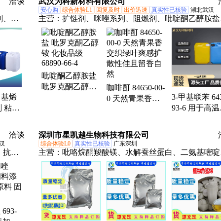
洽谈
武汉为科新材料有限公司
安心购
综合体验L1
回复及时
出价迅速
真实性已核验
湖北武汉
剂、抗
主营：
扩链剂、咪唑系列、阻燃剂、吡啶酮乙醇胺盐
剂、色
离子液体、催化剂、乙酰丙酮系列、固化剂系列
、聚氨
拉丝
剂、润
吡啶酮乙醇胺盐
塞环释
吡罗克酮乙醇铵
咖啡酊 84650-00-
聚甲基烯
3-甲基联苯 643
化妆品级 68890-
0 天然青果香交
 粘度
93-6 用于高
66-4
织绿叶爽感扩散
 一公
载体 树脂增
性佳且留香自然
洽谈
深圳市星凯越生物科技有限公司
汉
综合体验L0
真实性已核验
广东深圳
、抗氧
主营：
吡咯烷酮羧酸镁、水解蚕丝蛋白、二氨基嘧啶
化物
693-