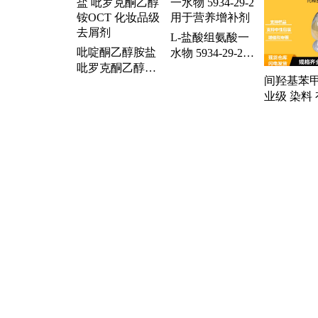
合剂、封头剂、丙二醇、酸二氢铝、聚乙烯醇、
苯、生物试剂、息香乙醚、异戊二醇、香精香料、
二醇、2-氯丙烯腈、2-己基癸酸、二甲胺硼烷
L-盐酸组氨酸一
吡啶酮乙醇胺盐
水物 5934-29-2
吡罗克酮乙醇铵
用于营养增补剂
间羟基苯甲
OCT 化妆品级
业级 染料
去屑剂
成中间体 10
4