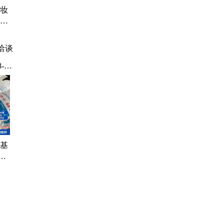
化妆
湿剂
洽谈
-
葡糖
酰
、
氢燕
己
氧基
酯
持小