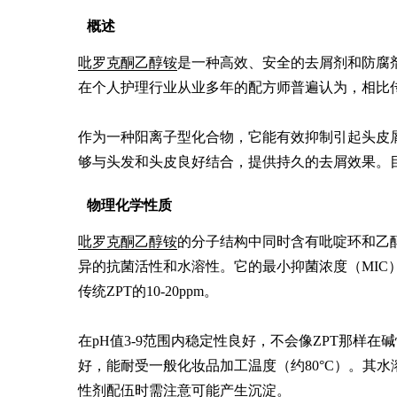
概述
吡罗克酮乙醇铵
是一种高效、安全的去屑剂和防腐剂
在个人护理行业从业多年的配方师普遍认为，相比传
作为一种阳离子型化合物，它能有效抑制引起头皮
够与头发和头皮良好结合，提供持久的去屑效果。
物理化学性质
吡罗克酮乙醇铵
的分子结构中同时含有吡啶环和乙
异的抗菌活性和水溶性。它的最小抑菌浓度（MIC）
传统ZPT的10-20ppm。

在pH值3-9范围内稳定性良好，不会像ZPT那样
好，能耐受一般化妆品加工温度（约80°C）。其
性剂配伍时需注意可能产生沉淀。