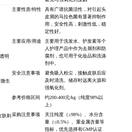
主要性质/特性
具有广谱抗菌活性，对引起头
皮屑的马拉色菌有显著抑制作
用，安全性高，刺激性低，稳
定性好。
主要应用/用途
主要用于洗发水、护发素等个
人护理产品中作为去屑剂和防
腐剂，也可用于化妆品和洗涤
合透明
剂中。
安全注意事项
避免吸入粉尘，接触皮肤后应
及时清洗。储存时远离火源和
面微生
强氧化剂。
参考价格区间
约200-400元/kg（纯度98%以
上）
采购注意事项
关注纯度（≥98%）、水分含
皮肤刺
量（≤0.5%）、重金属含量等
指标，优先选择有GMP认证