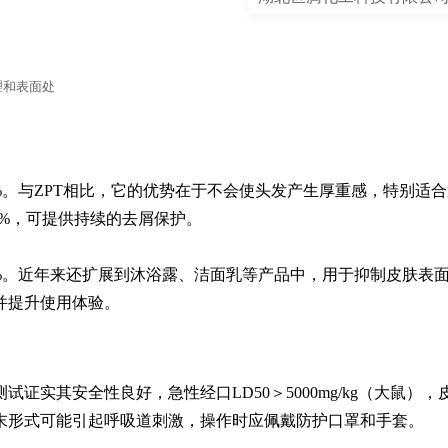
理和表面处
.5%。与ZPT相比，它的优势在于不会使头发产生厚重感，特别适
3%，可提供持续的去屑保护。

.3%。近年来还扩展到沐浴露、洁面乳等产品中，用于抑制皮肤表
并提升使用体验。
试证实其安全性良好，急性经口LD50＞5000mg/kg（大鼠），
末形式可能引起呼吸道刺激，操作时应佩戴防护口罩和手套。
