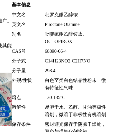
基本信息
中文名
吡罗克酮乙醇铵
推广。
英文名
Piroctone Olamine
别名
吡啶硫酮乙醇铵盐、
OCTOPIROX
使其能
CAS号
68890-66-4
分子式
C14H23NO2·C2H7NO
分子量
298.4
外观/性状
白色至类白色结晶性粉末，微
有特征性气味
熔点
130-135°C
溶解性
易溶于水、乙醇、甘油等极性
溶剂，微溶于非极性有机溶剂
储存条件
密封避光保存于阴凉干燥处，
司
避免与强氧化剂接触