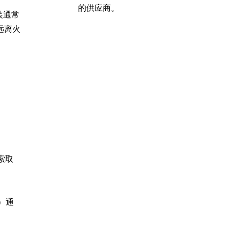
的供应商。
装通常
远离火
索取
）通