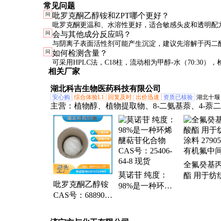
常见问题
问
吡罗克酮乙醇铵和ZPT哪个更好？
吡罗克酮更温和、水溶性更好，适合敏感头皮和透明配方
问
会与其他成分反应吗？
本更低，但可能沉淀且刺激性略高。高端产品多选用吡
与阴离子表面活性剂可能产生沉淀，建议先溶解于丙二
问
如何检测含量？
再加入。避免与强氧化剂直接混合。
可采用HPLC法，C18柱，流动相为甲醇-水（70:30）
相关厂家
305nm。需有标准品对照。
湖北科吉生物医药科技有限公司
安心购
综合体验L1
回复及时
出价迅速
资质已核验
湖北十堰
主营：
植物醇、植物提取物、8-二氨基萘、4-萘
8-氨基喹哪啶、聚二羟基吲哚、2-巯基噻唑啉、6
吲哚氢、磷钼酸、石胆酸、乙烯基膦酸、劳伦酸
合钼酸钠、4-辛氧基二苯碘六氟、麦角硫因、DL
醌、羟乙基磺酸、钼酸、甲基丙烯酸氧杂环丁烷
全氟癸基
甲基氨基甲烷盐酸、4-羟乙基哌嗪乙磺酸、5-甲基 
莫诺苷 纯度：
酯 用于纺
烯基、腺苷、L-谷氨酸-5-叔丁
吡罗克酮乙醇铵
98%是一种环烯
料 27905-4
CAS号：68890-
醚萜苷化合物
机氟中间
66-4 白色粉末 纯
CAS号：25406-
度98% 化工中间
64-8 现货