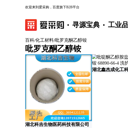
欢迎来到爱采购，百度旗下B2B平台
寻源宝典
工业
百科
化工材料
吡罗克酮乙醇铵
/
/
吡罗克酮乙醇铵
湖北鑫杰成化工
湖北科吉生物医药科技有限公司