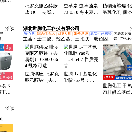
料添加剂
吡罗克酮乙醇胺
虫草素 虫草菌素
植物角鲨烯 
固体
盐 OCT 去屑剂
73-03-0 冬虫夏草
品乳化剂 保
OCTO 吡罗克酮
素
厂家现货
乙醇铵 68890-66-
洽谈
湖北世腾化工科技有限公司
4
宁
安心购
综合体验L0
回复及时
出价迅速
真实性已核验
内蒙古兴安
物、锂
主营：
壬二酸、羟乙基、三胜肽、玻色因、302776-68
酸、补
7、依克多因、抗坏血酸、谷胱甘肽、苯甲酸己酯、
c/c
基芦丁、紫外吸收剂、辛氧基甘油、生物素三肽、乙
铋、防
基四肽、棕榈酰三肽、肉豆蔻酰五肽、植物油脂肪酸
氨基羟苯甲酰、紫外线吸收剂、维生素c乙基醚、二
世腾供应 吡罗克
世腾 1-丁基氯化
麦生物碱、苯乙基间苯二酚、水杨酸乙基己酯、乙基
酮乙醇铵（去屑
吡啶 cas号：
基三嗪酮
in埃卡
世腾化工 甲
剂） 68890-66-4
1124-64-7 售后完
瑞丁含
肉桂酸乙基己
规格可选
善
蚊原液
5466-77-3 支
样
洽谈
镧、起
剂、粘