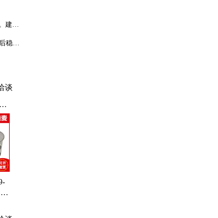
性。建议
后稳定
洽谈
氢
三
二
维
磺
-
国标
体