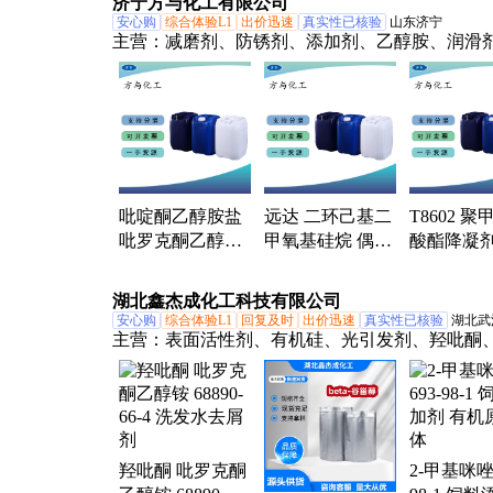
济宁方与化工有限公司
体
安心购
综合体验L1
出价迅速
真实性已核验
山东济宁
主营：
减磨剂、防锈剂、添加剂、乙醇胺、润滑
腐剂、丙烯酸、抗氧剂、改进剂、清净剂、极压
墨油墨、金属钝化剂、无灰分散剂、聚氨酯乳液
酯树脂、复合油墨树脂、高分子化合物、润滑脂
剂、润滑油破乳剂、膜强度增强剂、润滑油增稠
滑脂增粘剂、导热油复合剂、硫化烷基酚钙、活
放剂
吡啶酮乙醇胺盐
远达 二环己基二
T8602 
吡罗克酮乙醇铵
甲氧基硅烷 偶联
酸酯降凝剂
OCT 化妆品级
剂 含量99 现货包
指数改进剂
有报送码 国产
邮 可拍
斤起订
湖北鑫杰成化工科技有限公司
安心购
综合体验L1
回复及时
出价迅速
真实性已核验
湖北武
主营：
表面活性剂、有机硅、光引发剂、羟吡酮
剂、中间体、选矿药剂
羟吡酮 吡罗克酮
2-甲基咪唑 