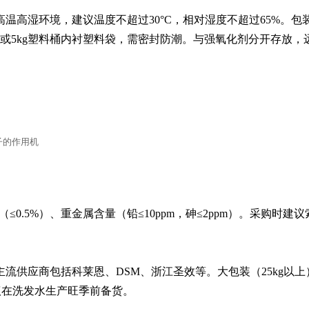
温高湿环境，建议温度不超过30°C，相对湿度不超过65%。包
袋或5kg塑料桶内衬塑料袋，需密封防潮。与强氧化剂分开存放，
子的作用机
0.5%）、重金属含量（铅≤10ppm，砷≤2ppm）。采购时建议
流供应商包括科莱恩、DSM、浙江圣效等。大包装（25kg以上
议在洗发水生产旺季前备货。