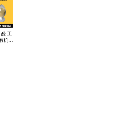
对氯溴
4-丁
醛 工
 有机合
0-83-
药品医疗器械网络信息服务备案(京)网药械信息备字（2021）第00159号