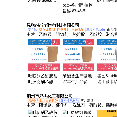
乙醇铵 68890-66-
98-1 饲
beta-谷甾醇 植物
4 洗发水去屑剂
有机原料 
甾醇 83-46-5 用
于化妆品原料 含
量95%
绿联(济宁)化学科技有限公司
安心购
综合体验L1
回复及时
出价迅速
真实性已核验
山东济
主营：
乙酸镁、阻燃剂、热熔胶、乙醇胺、聚合
电池、光电极、泡泡糖、氯丁胶、碳酸镉、新癸
差价、稀释剂、羟乙基、氧化铝、氧化铜、甲酸钾、
材料、碳酸锰、玻璃粉、硬光油、防腐剂、氧化
水剂、聚丙烯、增粘树
吡啶酮乙醇胺盐
磷酸盐生产基地
德国Saltid
吡罗克酮乙醇铵
27年生产经验 防
瑞丁派卡
OCT化妆品级有
锈漆用 超细磷酸
量98%驱
报送码国产
锌
一手现货
荆州市尹杰化工有限公司
综合体验L1
出价迅速
真实性已核验
湖北武汉
主营：
阻燃剂、催化剂、洗涤剂、硫酸铵、醋酸
泡剂、清洗剂、碳酸钙、抗氧剂、灭火剂、交联