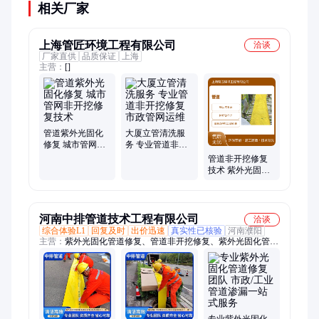
相关厂家
上海管匠环境工程有限公司
洽谈
厂家直供
品质保证
上海
主营：
[]
管道紫外光固化
大厦立管清洗服
修复 城市管网非
务 专业管道非开
开挖修复技术
挖修复 市政管网
管道非开挖修复
运维
技术 紫外光固化
修复 CIPP翻转内
衬修复
河南中排管道技术工程有限公司
洽谈
综合体验L1
回复及时
出价迅速
真实性已核验
河南濮阳
主营：
紫外光固化管道修复、管道非开挖修复、紫外光固化管道
修复软、紫外光固化车
专业紫外光固化