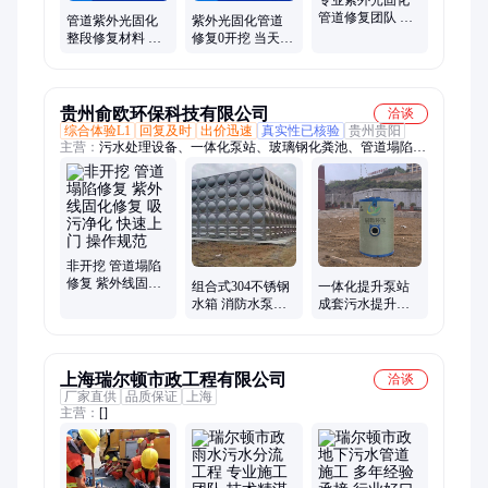
管道修复团队 市
管道紫外光固化
紫外光固化管道
政/工业管道渗漏
整段修复材料 管
修复0开挖 当天修
一站式服务
道修复内衬软管
复通车 节省50%
光固化修复
施工成本
贵州俞欧环保科技有限公司
洽谈
综合体验L1
回复及时
出价迅速
真实性已核验
贵州贵阳
主营：
污水处理设备、一体化泵站、玻璃钢化粪池、管道塌陷修
复、不锈钢水箱
非开挖 管道塌陷
修复 紫外线固化
组合式304不锈钢
一体化提升泵站
修复 吸污净化 快
水箱 消防水泵箱
成套污水提升处
速上门 操作规范
泵一体化供水设
理预制泵站 地埋
备 防渗漏耐腐蚀
式雨水分流设备
上海瑞尔顿市政工程有限公司
洽谈
厂家直供
品质保证
上海
主营：
[]