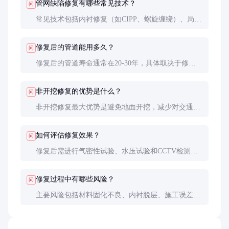
管网缺陷修复有哪些常见技术？
问
常见技术包括内衬修复（如CIPP、螺旋缠绕）、局部
修复（如点状内衬、不锈钢发泡筒）和非开挖修复
（如定向钻孔、微型隧道）。选择时需考虑缺陷类
修复后的管道能用多久？
问
型、管道材质和施工环境。
修复后的管道寿命通常在20-30年，具体取决于修复
技术和材料质量。环氧树脂内衬在给排水管道中表现
优异，不锈钢内衬则更适合高压和高温环境。
非开挖修复的优势是什么？
问
非开挖修复最大优势是避免地面开挖，减少对交通和
环境的干扰。此外，施工速度快（通常1-3天）、综
合成本低，特别适合城市中心和敏感区域。
如何评估修复效果？
问
修复后需进行气密性试验、水压试验和CCTV检测，
确保缺陷完全修复且无新问题。长期效果则通过定期
检测来评估，建议建立管道健康档案。
修复过程中有哪些风险？
问
主要风险包括材料固化不良、内衬脱层、施工误差
等。需严格控制施工参数，如温度、湿度和固化时
间，并由专业人员监督全过程。