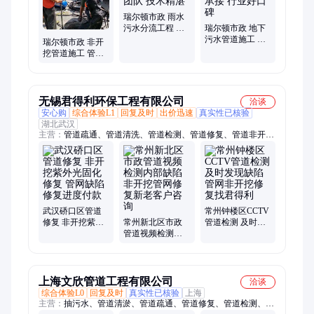
瑞尔顿市政 雨水
污水分流工程 专
瑞尔顿市政 地下
业施工团队 技术
污水管道施工 多
瑞尔顿市政 非开
精湛
年经验承接 行业
挖管道施工 管道
好口碑
修复施工队伍 实
力雄厚
无锡君得利环保工程有限公司
洽谈
安心购
综合体验L1
回复及时
出价迅速
真实性已核验
湖北武汉
主营：
管道疏通、管道清洗、管道检测、管道修复、管道非开挖
修复、管道光固化修复、管道顶管修复、管道CIPP修复、管道置
换、清理化粪池、清理污水池、清理沉淀池、清理污泥池、污泥
淤泥净化处理、雨水箱涵清淤、抽泥浆污水、河道鱼塘清淤、疏
通下水道
武汉硚口区管道
常州钟楼区CCTV
修复 非开挖紫外
常州新北区市政
管道检测 及时发
光固化修复 管网
管道视频检测内
现缺陷 管网非开
缺陷修复进度付
部缺陷非开挖管
挖修复找君得利
款
网修复新老客户
咨询
上海文欣管道工程有限公司
洽谈
综合体验L0
回复及时
真实性已核验
上海
主营：
抽污水、管道清淤、管道疏通、管道修复、管道检测、管