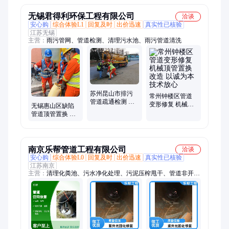
稳固
工程
无锡君得利环保工程有限公司
洽谈
安心购
综合体验L1
回复及时
出价迅速
真实性已核验
江苏无锡
主营：
雨污管网、管道检测、清理污水池、雨污管道清洗
苏州昆山市排污
常州钟楼区管道
管道疏通检测 清
变形修复 机械顶
无锡惠山区缺陷
理废水池沉淀池
管置换改造 以诚
管道顶管置换 管
工期短 微笑服务
为本 技术放心
网非开挖修复 不
花冤枉钱 联系君
得利
南京乐帮管道工程有限公司
洽谈
安心购
综合体验L0
回复及时
出价迅速
真实性已核验
江苏南京
主营：
清理化粪池、污水净化处理、污泥压榨甩干、管道非开挖
修复、管道疏通、疏通下水道、市政管道清淤、管道检测、马桶
疏通