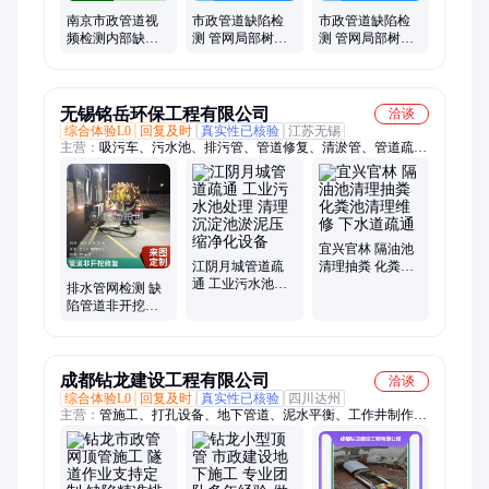
南京市政管道视
市政管道缺陷检
市政管道缺陷检
频检测内部缺陷
测 管网局部树脂
测 管网局部树脂
非开挖管网修复
修复 管网清淤及
修复 管网清淤及
乐帮新老客户咨
养护乐帮在附近
养护乐帮在附近
询
无锡铭岳环保工程有限公司
洽谈
综合体验L0
回复及时
真实性已核验
江苏无锡
主营：
吸污车、污水池、排污管、管道修复、清淤管、管道疏、
沉淀池、叠螺机、化粪池、管道清理、粪池清理、污泥清理、清
理化粪、污水管道、清洗管道、马桶厕所、清理疏通、抽粪管
道、清淤清洗、清掏管道、淤泥清理、河道清淤、压缩服务、管
道检测、人工湖清
宜兴官林 隔油池
江阴月城管道疏
清理抽粪 化粪池
通 工业污水池处
清理维修 下水道
排水管网检测 缺
理 清理沉淀池淤
疏通
陷管道非开挖修
泥压缩净化设备
复 污水管道清淤
修复
成都钻龙建设工程有限公司
洽谈
综合体验L0
回复及时
真实性已核验
四川达州
主营：
管施工、打孔设备、地下管道、泥水平衡、工作井制作、
定向钻施工、顶管管道施工、土压平衡顶管、马路污水顶管、非
开挖定向钻、非开挖顶管工程