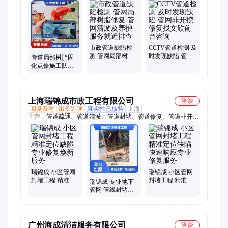
道清洗、清理污水
市政管道缺陷检
CCTV管道检测 及
测 管网局部树脂
时发现缺陷 管网
管道局部树脂固
修复 管网清淤及
非开挖修复找文
化点修施工队伍
养护 服务就近排
欣前台咨询
排水管网缺陷修
查
复一体施工
上海瑞锦成市政工程有限公司
洽谈
回复及时
出价迅速
真实性已核验
上海
主营：
管道疏通、管道清淤、管道封堵、管道修复、管道非开挖
修复、非开挖修复技术、高压清洗、疑难管道、工业管道、市政
管道疏通、管道检测、管道堵塞、疏通技术、清理化粪池、清理
污水池、疏通工程服务、全方位管道养护、雨污管道疏通清淤
瑞锦成 小区管网
瑞锦成 小区管网
封堵工程 精准定
封堵工程 精准定
瑞锦成 专业地下
位缺陷 专业修复
位缺陷 快速响应
管网 管线封堵修
焕新服务
专业修复服务
复工程 精准定位
缺陷 热力管路焕
新计
广州海成清洁服务有限公司
洽谈