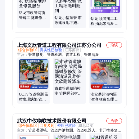
钻龙市政管网顶
管施工 隧道作业
钻龙小型顶管 市
钻龙 顶管施工工
支持定制 缺陷精
政建设地下施工
程 抽泥浆清淤 排
准排查修复服务
专业团队多年经
水燃气石油电力
验 做工精细随叫
通信专业施工
随到
上海文欣管道工程有限公司江苏分公司
洽谈
综合体验L0
真实性已核验
江苏苏州
主营：
管道修复、管道检测、管道工程、管道清淤
市政管道缺陷检
测 管网局部树脂
CCTV管道检测 及
淮安楚州清掏隔
修复 管网清淤及
时发现缺陷 管网
油池 收费合理 文
养护文欣附近派
非开挖修复找文
欣 完备的清洗设
车
欣公司
备
武汉中仪物联技术股份有限公司
洽谈
综合体验L0
回复及时
资质已核验
湖北武汉
主营：
管道潜望镜、管道声纳检测、管道机器人、非开挖修复、
管道修复设备、光固化修复设备、管道修复、管道检测、cctv管