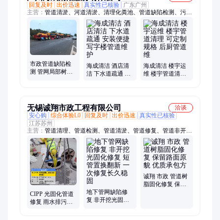
回复及时
出价迅速
真实性已核验
广东广州
主营：
管道清淤、河道清淤、清理化粪池、管道缺陷检测、污水
池清理、下水道疏通
市政管道缺陷检
海成清洁 酒店清
海成清洁 楼宇运
测 管网局部树脂
洁 下水道疏通 安
维 楼宇管道清理
修复 管网清淤及
装便捷 写字楼管
可定制规格 后厨
养护
道维护
管道维
无锡诚翔市政工程有限公司
洽谈
安心购
综合体验L0
回复及时
出价迅速
真实性已核验
江苏苏州
主营：
管道清理、管道检测、管道清淤、管道修复、管道非开挖
修复、雨水管道修复、管道局部修复、排水管道清淤清理、管道
CCTV检测、雨污水管道清淤、清淤管道、雨污水管道检测、市
政管道疏通清淤、管道排查、管道QV检测、化粪池清理、清理
污水池、排污池清理、沉淀池清理、废水沉淀池清理、排污池清
淤、污泥处理、雨水管道检测
诚翔 市政 管道树
脂固化修复 保留
地下管网缺陷修
路面原貌 优质承
CIPP 光固化管道
复 非开挖光固化
包方
修复 雨水排污管
修复 短管置换翻
网非开挖整改 局
新 一次修复长久
部缺陷无损抢修