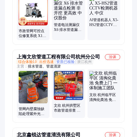
道机器人、cctv管道检测机器人、排水管道检测
AI管道机器人 X5-
管道电法测漏仪
HS2管道CCTV检
X6 排水管道漏点
测机器人 中仪
市政管网可控点
检测 非开挖 更高
位修复系统 X120-
效 中仪股份
D管道点位修复
排水管缺陷点修
复
上海文欣管道工程有限公司杭州分公司
洽谈
综合体验L0
出价迅速
资质已核验
浙江杭州
主营：
排水管道、管道清淤
文欣 杭州临平区
清掏化粪池 免费
上门 一体制施工
文欣 杭州拱墅区
管网内壁腐蚀缺
团队
市政管道排查 上
陷处理紫外光固
门处理 一体制施
化修复 根治渗漏
工团队
无需破路
北京鑫锐达管道清洗有限公司
洽谈