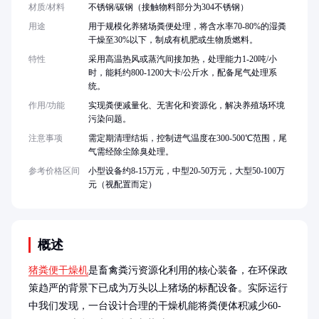
材质/材料
不锈钢/碳钢（接触物料部分为304不锈钢）
用途
用于规模化养猪场粪便处理，将含水率70-80%的湿粪
干燥至30%以下，制成有机肥或生物质燃料。
特性
采用高温热风或蒸汽间接加热，处理能力1-20吨/小
时，能耗约800-1200大卡/公斤水，配备尾气处理系
统。
作用/功能
实现粪便减量化、无害化和资源化，解决养殖场环境
污染问题。
注意事项
需定期清理结垢，控制进气温度在300-500℃范围，尾
气需经除尘除臭处理。
参考价格区间
小型设备约8-15万元，中型20-50万元，大型50-100万
元（视配置而定）
概述
猪粪便干燥机
是畜禽粪污资源化利用的核心装备，在环保政
策趋严的背景下已成为万头以上猪场的标配设备。实际运行
中我们发现，一台设计合理的干燥机能将粪便体积减少60-