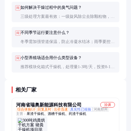
本后约2-3年回本。
如何解决干燥过程中的臭气问题？
问
三级处理方案最有效：一级旋风除尘去除颗粒物，二
级化学洗涤中和酸性气体，三级生物滤池降解
VOCs，最终排放可达GB14554-93标准。
不同季节运行要注意什么？
问
冬季需加强管道保温，防止冷凝水结冰；雨季要控制
原料含水率，必要时添加稻壳等调理剂改善流动性。
小型养殖场适合用什么类型设备？
问
推荐模块化箱式干燥机，处理量1-3吨/天，投资8-15
万元，可采用沼气或生物质颗粒作为热源，更适合中
小型场站。
相关厂家
河南省瑞奥新能源科技有限公司
洽谈
综合体验L0
回复及时
出价迅速
真实性已核验
河南郑州
主营：
果渣干燥机、酒糟干燥机、药渣干燥机