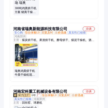
300吨鸡粪烘干机
方案 猪粪干燥机
项目现场 瑞奥
河南省瑞奥新能源科技有限公司
洽谈
安心购
综合体验L0
回复及时
出价迅速
真实性已核验
河南郑州
主营：
煤炭烘干机、果渣烘干机、酵母烘干、煤泥干燥机、酒糟
干燥机、饲料烘干、锯末烘干设备、药渣烘干机、秸秆烘干机、
污泥烘干机、牧草烘干机
瑞奥鸡粪烘干机
牛粪干燥机现场
带料试机 定制生
产
河南宏科重工机械设备有限公司
洽谈
6年
厂
综合体验L0
回复及时
出价迅速
真实性已核验
河南郑州
主营：
回转窑、球磨机