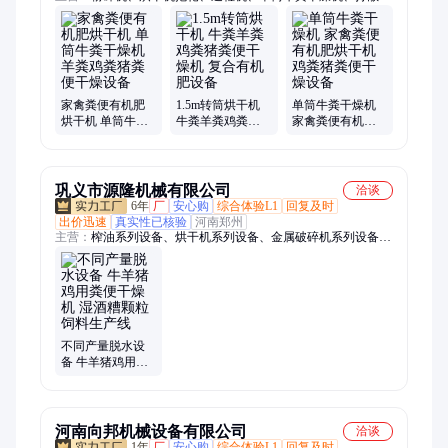
机、球磨机钢锻、烘干机托辊、粉土机、制砂机衬板、废水回收
机、球磨机钢球、挤压制粒机、粉碎机筛板、污水处理设备、煤
棒机、制棒机、粉碎机锤头、破碎机锤头、破碎机衬板、球磨机
衬板、高锰钢锤头、耐磨锤头、高铬合金锤头、破碎机筛板、制
砂机锤头
家禽粪便有机肥
1.5m转筒烘干机
单筒牛粪干燥机
烘干机 单筒牛粪
牛粪羊粪鸡粪猪
家禽粪便有机肥
干燥机 羊粪鸡粪
粪便干燥机 复合
烘干机 鸡粪猪粪
猪粪便干燥设备
有机肥设备
便干燥设备
巩义市源隆机械有限公司
洽谈
6年
厂
安心购
综合体验L1
回复及时
出价迅速
真实性已核验
河南郑州
主营：
榨油系列设备、烘干机系列设备、金属破碎机系列设备、
牛羊猪鸡用粪便干燥机、砂石线系列设备、铜米机、制碳系列设
备
不同产量脱水设
备 牛羊猪鸡用粪
便干燥机 湿酒糟
颗粒饲料生产线
河南向邦机械设备有限公司
洽谈
1年
厂
安心购
综合体验L1
回复及时