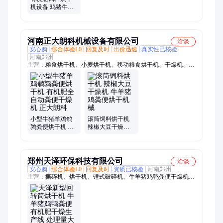
机设备 鸡猪牛羊
粪便干燥除湿设
备量身定制
河南正大朗科机械设备有限公司
洽谈
安心购
综合体验L0
回复及时
出价迅速
真实性已核验
河南郑州
主营：
粮食烘干机、小麦烘干机、移动粮食烘干机、干燥机、水
稻烘干机、玉米烘干机、高粱烘干机、球磨制砂机、制砂机、球
磨机、建筑砂、打碎机、打石子、烘干塔、棒磨机、洗石机、棒
磨制砂机、家用粮食烘干机、风化石、谷物烘干机、大豆烘干
机、机制沙、烘干机、碎破机、沙石线
小型牛猪羊鸡鹌
滚筒饲料烘干机
鹑粪便烘干机 有
辣椒大豆干燥机
机肥全自动粪便
牛羊猪鸡粪便烘
干燥机 正大朗科
干机械
郑州天泽环保科技有限公司
洽谈
安心购
综合体验L0
回复及时
资质已核验
河南郑州
主营：
撕碎机、烘干机、锤式破碎机、牛羊猪鸡鸭粪便干燥机、
压榨脱水机、筛石机、滚筒筛