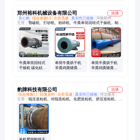
性能稳定材质好
郑州裕科机械设备有限公司
洽谈
安心购
综合体验L0
出价迅速
真实性已核验
河南郑州
主营：
鄂破机、打砂机、粉碎机、牛粪单筒回转式干燥机、制砂
机、碎石机、颚破机、破碎机、立轴制砂机、球磨机、立轴数控
制砂机、箱式破碎机、转筒烘干机、砂子烘干机、河沙烘干机、
反击式破碎机、石灰石破碎机、磨粉机
牛粪单筒回转式
单筒牛粪烘干机
单筒牛粪烘干机
干燥机 碳化硅污
羊粪鸡粪猪粪便
羊粪鸡粪猪粪便
泥直筒烘干机 鸡
干燥设备 养殖场
干燥设备 养殖场
粪猪粪便干燥设
有机肥干燥机 裕
有机肥干燥机
备
科
豹牌科技有限公司
洽谈
综合体验L1
回复及时
出价迅速
真实性已核验
河北衡水
主营：
辊压造粒机、对辊造粒机、化肥造粒机、挤压造粒机、辊
压造粒生产线、对辊造粒制粒机、复合肥干粉辊压造粒机
有机肥饲料烘干