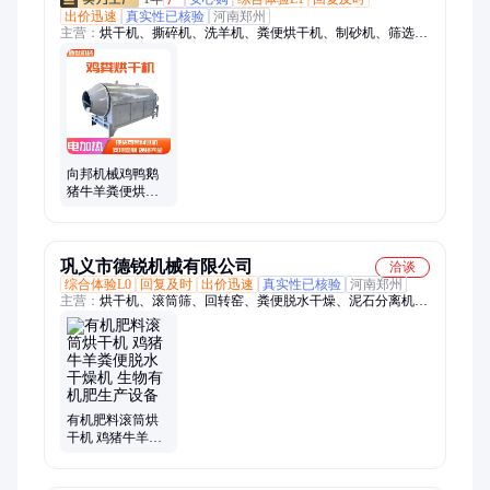
出价迅速
真实性已核验
河南郑州
主营：
烘干机、撕碎机、洗羊机、粪便烘干机、制砂机、筛选设
备、粉土机、移动破碎机、连续式烘干机、颚式破碎机、锤式破
碎机、车载式破碎机、履带式破碎机
向邦机械鸡鸭鹅
猪牛羊粪便烘干
机 多功能养殖场
饲料颗粒干燥设
备
巩义市德锐机械有限公司
洽谈
综合体验L0
回复及时
出价迅速
真实性已核验
河南郑州
主营：
烘干机、滚筒筛、回转窑、粪便脱水干燥、泥石分离机、
除尘器
有机肥料滚筒烘
干机 鸡猪牛羊粪
便脱水干燥机 生
物有机肥生产设
备