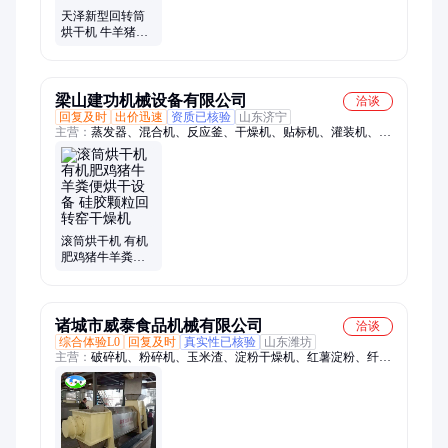
天泽新型回转筒
烘干机 牛羊猪鸡
鸭粪便有机肥干
燥生产线 处理量
大
梁山建功机械设备有限公司
洽谈
回复及时
出价迅速
资质已核验
山东济宁
主营：
蒸发器、混合机、反应釜、干燥机、贴标机、灌装机、烘
干机、包装机、压滤机、包衣机、包装设备、食品设备、实验室
仪器、制药设备、浓缩提取、工业离心机、储运设备、粉碎设
备、蒸馏设备、冻干机、制粒机、颗粒机、冷凝器、饮料生产线
滚筒烘干机 有机
肥鸡猪牛羊粪便
烘干设备 硅胶颗
粒回转窑干燥机
诸城市威泰食品机械有限公司
洽谈
综合体验L0
回复及时
真实性已核验
山东潍坊
主营：
破碎机、粉碎机、玉米渣、淀粉干燥机、红薯淀粉、纤维
管束、旋转管束、螺旋挤压、玉米纤维、玉米胚芽、螺旋酱渣、
真空冷冻、螺旋压榨、饼打散机、石膏管束、软湿物料、塑料薄
膜、防腐管束、淀粉管束、杆挤干机、蒸汽管束、湿泥粘土、干
燥料块、淀粉脱水机、挤压脱水机