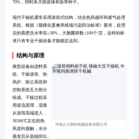
70%，同时杀灭病原体和杂草种子。

现代干燥机通常采用滚筒式结构，结合热风循环和废气处理
系统。根据《规模化畜禽养殖场污染防治标准》要求，处理
后的粪肥含水率应≤30%，大肠菌群数≤100个/克，这样的标
准只有专业干燥设备才能稳定达到。
结构与原理
典型设备由进料系
统、干燥滚筒、热
风炉、除尘系统和
控制系统五大部分
组成。干燥过程采
用逆流原理，湿粪
从滚筒高端进入，
与500℃左右的热
河南正大朗科机械设备有限公司
风逆向接触，水分
蒸发后从低端排出。
