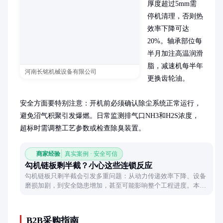
厚度超过5mm需
停机清理，否则热
效率下降可达
20%。轴承部位每
半月加注高温润滑
脂，减速机每半年
河南长铭机械设备有限公司
更换齿轮油。

安全方面要特别注意：开机前必须确认除尘系统正常运行，
避免沼气积聚引发爆燃。日常监测排气口NH3和H2S浓度，
超标时需调整工艺参数或检查除臭装置。
商家经验
真实案例 · 安全可信
勾机链板剩半截？小心这些连锁反应
勾机链板只剩半截会引发多重问题：从动力传递效率下降、设备
磨损加剧，到安全隐患增加，甚至可能影响整个工程进度。本文
将详细解析这些影响及应对方案。
B2B采购指南