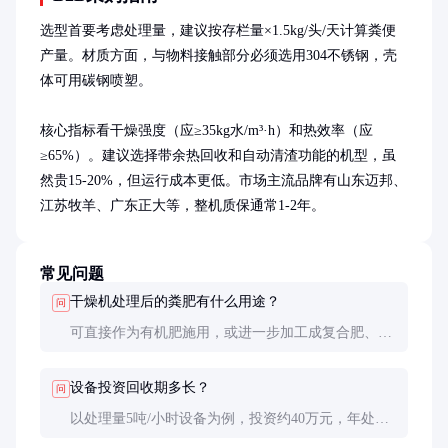
选型首要考虑处理量，建议按存栏量×1.5kg/头/天计算粪便
产量。材质方面，与物料接触部分必须选用304不锈钢，壳
体可用碳钢喷塑。

核心指标看干燥强度（应≥35kg水/m³·h）和热效率（应
≥65%）。建议选择带余热回收和自动清渣功能的机型，虽
然贵15-20%，但运行成本更低。市场主流品牌有山东迈邦、
江苏牧羊、广东正大等，整机质保通常1-2年。
常见问题
干燥机处理后的粪肥有什么用途？
问
可直接作为有机肥施用，或进一步加工成复合肥、生
物炭。高热值产品（含水率≤20%）可作为燃料，与
煤掺烧比例可达30%。
设备投资回收期多长？
问
以处理量5吨/小时设备为例，投资约40万元，年处理
粪便1.5万吨，按有机肥售价400元/吨计，扣除运行成