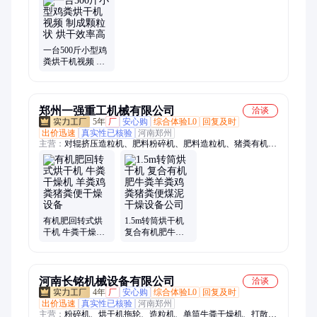
一台500斤小型鸡
粪烘干机视频 制
成颗粒状 烘干效
率高
郑州一强重工机械有限公司
洽谈
5年
厂
安心购
综合体验L0
回复及时
出价迅速
真实性已核验
河南郑州
主营：
对辊挤压造粒机、肥料粉碎机、肥料造粒机、猪粪有机肥
设备、有机肥设备、复合肥设备、有机肥发酵设备、有机肥造粒
机、BB肥设备、有机肥生产线、粉状有机肥设备、圆盘造粒
机、转股造粒机、发酵翻堆机、履带式翻堆机、轮盘翻堆机、有
机肥烘干机
有机肥回转式烘
1.5m转筒烘干机
干机 牛粪干燥机
复合有机肥牛粪
羊粪鸡粪猪粪便
羊粪鸡粪猪粪便
干燥设备
煤泥干燥设备公
司
河南长铭机械设备有限公司
洽谈
4年
厂
安心购
综合体验L0
回复及时
出价迅速
真实性已核验
河南郑州
主营：
粉碎机、烘干机拖轮、造粒机、单筒牛粪干燥机、打散