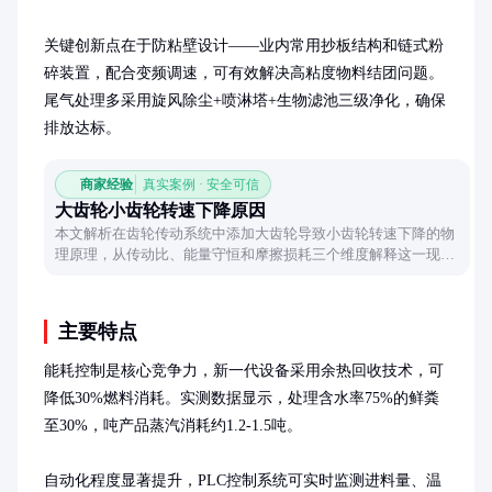
关键创新点在于防粘壁设计——业内常用抄板结构和链式粉
碎装置，配合变频调速，可有效解决高粘度物料结团问题。
尾气处理多采用旋风除尘+喷淋塔+生物滤池三级净化，确保
排放达标。
商家经验
真实案例 · 安全可信
大齿轮小齿轮转速下降原因
本文解析在齿轮传动系统中添加大齿轮导致小齿轮转速下降的物
理原理，从传动比、能量守恒和摩擦损耗三个维度解释这一现
象，帮助读者理解机械传动的基本规律。
主要特点
能耗控制是核心竞争力，新一代设备采用余热回收技术，可
降低30%燃料消耗。实测数据显示，处理含水率75%的鲜粪
至30%，吨产品蒸汽消耗约1.2-1.5吨。

自动化程度显著提升，PLC控制系统可实时监测进料量、温