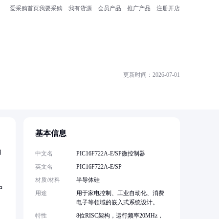
爱采购首页
我要采购
我有货源
会员产品
推广产品
注册开店
更新时间：2026-07-01
基本信息
内
中文名
PIC16F722A-E/SP微控制器
英文名
PIC16F722A-E/SP
材质/材料
半导体硅
中
用途
用于家电控制、工业自动化、消费
电子等领域的嵌入式系统设计。
特性
8位RISC架构，运行频率20MHz，