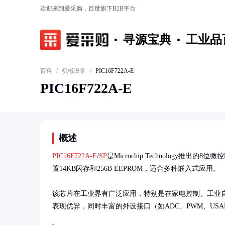
欢迎来到爱采购，百度旗下B2B平台
寻源宝典
工业品
百科
/
机械设备
/
PIC16F722A-E
PIC16F722A-E
概述
PIC16F722A-E
/
SP
是Microchip Technology推
置14KB闪存和256B EEPROM，适合多种嵌入式应用。

该芯片在工业界有广泛应用，特别是在家电控制、工业
表现优异，同时丰富的外设接口（如ADC、PWM、US