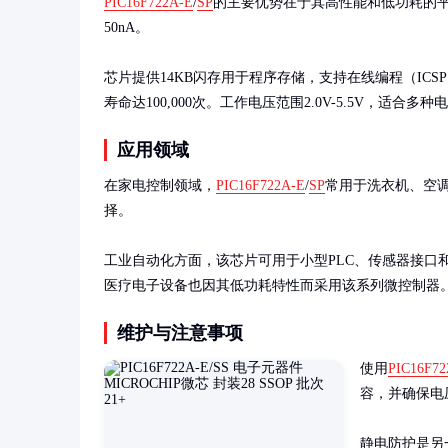
PIC16F722A-E
/
SP
的主要优势在于其高性能和低功耗的平衡
50nA。

芯片提供14KB闪存用于程序存储，支持在线编程（ICSP
寿命达100,000次。工作电压范围2.0V-5.5V，适合多
应用领域
在家电控制领域，
PIC16F722A-E
/
SP
常用于洗衣机、空
择。

工业自动化方面，该芯片可用于小型PLC、传感器接口
医疗电子设备也因其低功耗特性而采用该系列微控制器
维护与注意事项
使用
PIC16F72
容，并确保电
静电防护是另