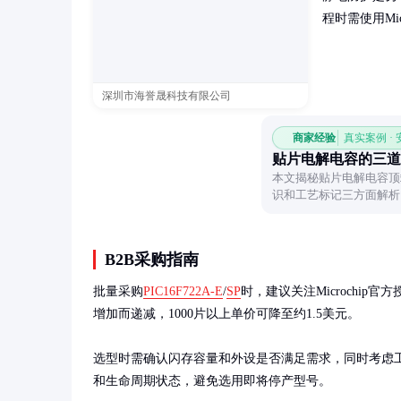
程时需使用Mi
深圳市海誉晟科技有限公司
商家经验
真实案例 ·
贴片电解电容的三道
本文揭秘贴片电解电容顶
识和工艺标记三方面解析
细节。
B2B采购指南
批量采购
PIC16F722A-E
/
SP
时，建议关注Microchip官
增加而递减，1000片以上单价可降至约1.5美元。

选型时需确认闪存容量和外设是否满足需求，同时考虑工作
和生命周期状态，避免选用即将停产型号。