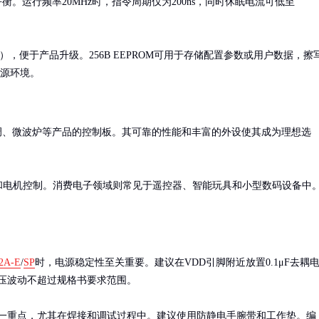
。运行频率20MHz时，指令周期仅为200ns，同时休眠电流可低至
），便于产品升级。256B EEPROM可用于存储配置参数或用户数据，擦
种电源环境。
调、微波炉等产品的控制板。其可靠的性能和丰富的外设使其成为理想选
和电机控制。消费电子领域则常见于遥控器、智能玩具和小型数码设备中
。
2A-E
/
SP
时，电源稳定性至关重要。建议在VDD引脚附近放置0.1μF去耦
压波动不超过规格书要求范围。

一重点，尤其在焊接和调试过程中。建议使用防静电手腕带和工作垫。编