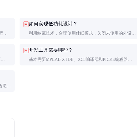
如何实现低功耗设计？
问
编程。
利用纳瓦技术，合理使用休眠模式，关闭未使用的外设时
钟，选择适当的工作频率可显著降低功耗。
开发工具需要哪些？
问
压
基本需要MPLAB X IDE、XC8编译器和PICKit编程器。
精度。
仿真调试可选MPLAB ICD 4或PICkit 4。
合硬件