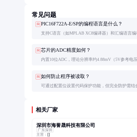
常见问题
PIC16F722A-E/SP的编程语言是什么？
问
支持C语言（如MPLAB XC8编译器）和汇编语言
Microchip提供完善的开发工具链和代码库。
芯片的ADC精度如何？
问
内置10位ADC，理论分辨率约4.88mV（5V参考电
下）。实际应用中建议进行校准和滤波以提高测量
如何防止程序被读取？
问
可通过配置位设置代码保护功能，但完全防护需结
加密方案，如使用专用加密芯片。
相关厂家
深圳市海誉晟科技有限公司
广东深圳
主营：
[]