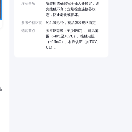
注意事项
安装时需确保完全插入并锁定，避
免接触不良；定期检查连接器状
态，防止老化或损坏。
参考价格区间
约5-50元/个，视品牌和规格而定
选购要点
关注IP等级（至少IP67）、耐温范
围（-40℃至+85℃）、接触电阻
（≤0.5mΩ）、材质认证（如TUV、
UL）。
达