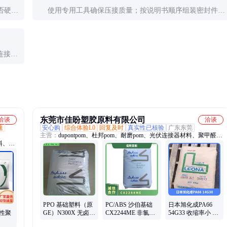
否硬
使用专用工具确保压接质量；按说明书顺序组装密封件；
插入到位后需听到咔嗒锁定声；最后做拉力测试确认牢
固。
连接后
积水。
东莞市佳盼塑胶原料有限公司
洽谈
洽谈
速
安心购
综合体验L0
回复及时
真实性已核验
广东东莞
主营：
dupontpom、杜邦pom、耐磨pom、光伏连接器材料、聚甲醛、
料、亨
pomgh-25d、润滑剂、增韧pom、pomlw90f2、pomm90-44、pomtc-
pc、
20l、pomlw90s2、pphg820mo、增强pom、黄卡sgs、pom密度、pomtr-
10d、pa6塑胶、pom润滑、pom塑胶、pomuv270z、杜邦900d、杜邦
900p、伽马线pp、celconuv90z、耐侯性pom
PPO 基础塑料（原
PC/ABS 沙伯基础
日本旭化成PA66
塑性聚
GE）N300X 无卤阻
CX2244ME 非氯非
54G33 收缩率小 运
燃V0 抗紫外线 光
溴阻燃 中流动 薄壁
输和储存简单