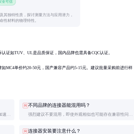
 安全可信
及其独特性质，探讨测量方法与应用潜力，
命性材料的物理特性。
证如TUV、UL是品质保证，国内品牌也需具备CQC认证。

C4单价约20-50元，国产兼容产品约5-15元。建议批量采购前进行样
不同品牌的连接器能混用吗？
问
加速老
强烈建议不要混用，即使外观相似也可能存在兼容性问
。
题，导致接触不良或防水失效。
连接器安装要注意什么？
问