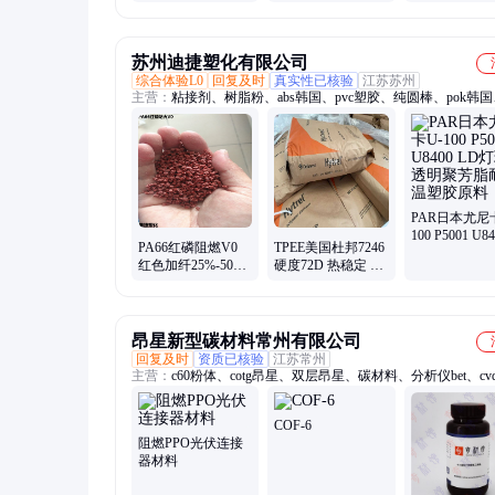
US70AU 注塑
老化级 高耐
tpu
苏州迪捷塑化有限公司
综合体验L0
回复及时
真实性已核验
江苏苏州
主营：
粘接剂、树脂粉、abs韩国、pvc塑胶、纯圆棒、pok韩国、
韩国、加铁氟龙、ppa长碳纤、abs合金料、纤导电pom、pa6
长纤塑料、紫外线pok、塑料颗粒、分子pe粉末、韩国lg塑料
填充、食品级树脂、灰黑色塑料、导电防静电、防静电塑料、
棒材、聚酰亚胺树脂、抗紫外线塑胶
PAR日本尤尼
100 P5001 U84
PA66红磷阻燃V0
TPEE美国杜邦7246
LD灯珠用 透
红色加纤25%-50%
硬度72D 热稳定 医
脂耐高温塑胶
94V0防火加纤30%
疗用品 护理用品 薄
光伏连接器材料
膜用海翠料
昂星新型碳材料常州有限公司
回复及时
资质已核验
江苏常州
主营：
c60粉体、cotg昂星、双层昂星、碳材料、分析仪bet、cv
烯、单层昂星、3d多层独立、电位分析仪、富勒醇昂星、双层
烯、石墨烯昂星、油橄榄油荷、石墨烯粉体、荧光光谱仪、工
COF-6
布、氧化石墨烯、氟化石墨烯、石墨烯薄膜、石墨烯浆料、水
阻燃PPO光伏连接
仪、单层石墨烯、辅助激光解、水凝胶原液、漫反射测试昂
器材料