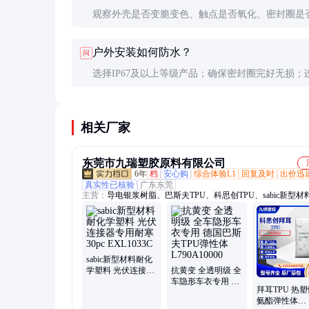
观察外壳是否变脆变色、触点是否氧化、密封圈是
化。使用5年以上的系统应增加检查频率。
户外安装如何防水？
问
选择IP67及以上等级产品；确保密封圈完好无损；
可用防水胶带缠绕加固；避免连接器朝上安装防止
相关厂家
东莞市九瑞塑胶原料有限公司
6年
档
安心购
综合体验L1
回复及时
出价迅
真实性已核验
广东东莞
主营：
导电银浆树脂、巴斯夫TPU、科思创TPU、sabic新型材
斯迈TPU、路博润TPU、peek薄膜、peek网布、高温尼龙、高温
油墨树脂、PPSU
sabic新型材料耐化
学塑料 光伏连接器
抗黄变 全透明级 全
专用耐寒30pc
车隐形车衣专用 德
拜耳TPU 热
EXL1033C
国巴斯夫TPU弹性
氨酯弹性体
体L790A10000