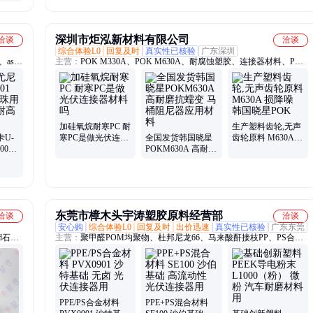
型 耐
伏连接器材料
产品
冲击性
深圳市炬泓新材料有限公司
洽谈
洽谈
综合体验L0
回复及时
真实性已核验
广东深圳
asa
主营：
POK M330A、POK M630A、耐腐蚀塑胶、连接器材料、POK
长碳纤、
加纤
、加石墨
酰亚胺
加硅氧烷耐寒PC 耐
生产塑料齿轮,无声
卡U-
寒PC是做光伏连接
全国发货韩国晓星
齿轮原料 M630A
00
器材料吗
POKM630A 高耐磨
损降噪 韩国晓星
明聚芳
抗蠕变 马桶阻尼器
POK
原料
应用材料
东莞市樟木头宇涛塑胶原料经营部
洽谈
洽谈
安心购
综合体验L0
回复及时
出价迅速
真实性已核验
广东东莞
d石墨
主营：
聚甲醛POM均聚物、杜邦尼龙66、马来酸酐接枝PP、PS合金
石墨
材料、陶氏聚合物改性剂、PTFE微粉、聚四氟乙烯乳液、汽车密封
业熔喷
条TPV、ptw增韧剂、塞拉尼斯TPV、东岳 ETFE、马来酸酐接枝、增
分测定
强POM、PVDC水性分散体、PPS喷涂粉、耐高温PA12粉、改性
PEEK粉末、矿物增强PA66、尼龙66颗粒、增韧剂PTW、TPX塑料、
PEI粉末、PPS塑胶原料、增强塑料、粘合剂
PPE/PS合金材料
PPE+PS混合材料