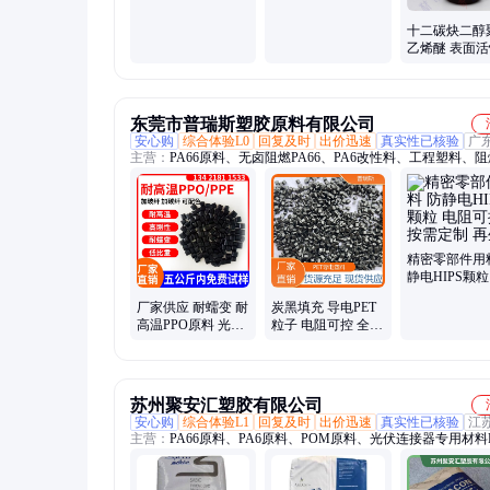
十二碳炔二醇
乙烯醚 表面
东莞市普瑞斯塑胶原料有限公司
安心购
综合体验L0
回复及时
出价迅速
真实性已核验
广
主营：
PA66原料、无卤阻燃PA66、PA6改性料、工程塑料、阻
PA66、改性塑料、改性尼龙、特种塑料、PEEK原料、PPS原
PA6原料、TPEE塑料、PEI改性料、TPE、TPU、导电防静电
PEEK板棒、PEI板棒、铁氟龙原料、3D打印耗材、PSU、PPS
PES、PEEK粉末、导电塑料
精密零部件用
静电HIPS颗粒
可控 按需定制
厂家供应 耐蠕变 耐
炭黑填充 导电PET
料
高温PPO原料 光伏
粒子 电阻可控 全新
连接器ppo材料
料改性 厂家批发
苏州聚安汇塑胶有限公司
安心购
综合体验L1
回复及时
出价迅速
真实性已核验
江
主营：
PA66原料、PA6原料、POM原料、光伏连接器专用材料
PA尼龙