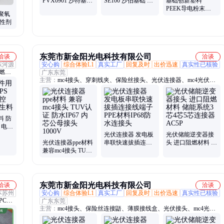
PVX0901 沙特基础
SE100 沙伯基础 高
基础创新塑料
无卤 光伏连接器用
流动性 光伏连接器
PEEK导电粉末
聚氧
用
L1000（粉） 微粉
活性剂
汽车耐磨材料用
东莞市新金阳光电科技有限公司
洽谈
洽谈
东河源
安心购
综合体验L1
真实工厂
回复及时
出价迅速
真实性已核验
燃
广东东莞
主营：
mc4接头、穿刺线夹、保险丝接头、光伏连接器、mc4光伏连
料、
接器、光伏接线盒、光伏直流电缆、光伏直流线、mc4连接器、保险
塑料、
丝连接器、光伏线束、光伏隔离开关、光伏延长线、光伏线夹、光伏
U、
板接线盒、带线光伏接头、光伏保险丝连接器、光伏接头、mc4光伏
专用接头、光伏直流线接头、光伏mc4接头、光伏板接头、光伏插
料 防
头、薄膜接线盒、一转换插头
 电阻
 再生
光伏连接器 发电板
光伏储能逆变器接
光伏连接器ppe材料
串联快速拔插连接
头 进口阻燃材料 储
兼容mc4接头 TUV
线端子PPE材料
能系统3芯4芯5芯连
认证 防水IP67 内芯
IP68防水连接头
接器AC5P
公母接头1000V
东莞市新金阳光电科技有限公司
洽谈
洽谈
苏苏州
安心购
综合体验L1
真实工厂
回复及时
出价迅速
真实性已核验
PC、
广东东莞
主营：
mc4接头、保险丝连接鼯、薄膜接线盒、光伏接头、mc4光伏
专用接头、光伏直流线接头、光伏mc4接头、光伏板接头、光伏插