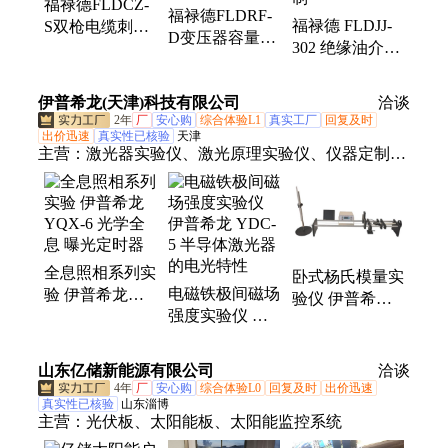
福禄德FLDCZ-
福禄德FLDRF-
福禄德 FLDJJ-
S双枪电缆刺扎
D变压器容量特
302 绝缘油介电
器定时刺伤仪线
性测试仪空负载
强度测试仪 便
缆穿刺提示刺穿
损耗参数检测仪
携式有耐压检测
仪厂家
伊普希龙(天津)科技有限公司
洽谈
可定制
仪 可定制
2年
厂
安心购
综合体验L1
真实工厂
回复及时
出价迅速
真实性已核验
天津
主营：
激光器实验仪、激光原理实验仪、仪器定制、
实验仪器
全息照相系列实
卧式杨氏模量实
电磁铁极间磁场
验 伊普希龙
验仪 伊普希龙
强度实验仪 伊
YQX-6 光学全
YLX-2 横卧式
普希龙 YDC-5
息 曝光定时器
结构 微小位移
半导体激光器的
测量装置
山东亿储新能源有限公司
洽谈
电光特性
4年
厂
安心购
综合体验L0
回复及时
出价迅速
真实性已核验
山东淄博
主营：
光伏板、太阳能板、太阳能监控系统