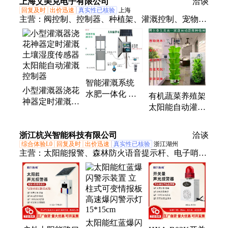
上海艾美克电子有限公司
洽谈
元素含量比色卡
回复及时
出价迅速
真实性已核验
上海
主营：
阀控制、控制器、种植架、灌溉控制、宠物喂
水、浇花神器、种菜神器、自动灌溉、灌溉系统、喷
灌设备、定时灌溉、节水灌溉、浇水神器、灌溉设
备、智能灌溉、湿度传感器、雨量传感器、太阳能灌
溉、水肥控制系统、太阳能灭蚊灯
智能灌溉系统
小型灌溉器浇花
水肥一体化 无
有机蔬菜养殖架
神器定时灌溉土
线室外分机 太
太阳能自动灌溉
壤湿度传感器太
阳能 土壤湿度
系统城市阳台必
阳能自动灌溉控
定时控制灌溉
备种菜神器自动
浙江杭兴智能科技有限公司
制器
洽谈
灌溉
综合体验L0
回复及时
出价迅速
真实性已核验
浙江湖州
主营：
太阳能报警、森林防火语音提示杆、电子哨
兵、声光报警器、联网声光报警器、远程遥控声光报
警器、开关量声光报警器、激光防撞报警器、太阳能
红蓝爆闪灯、预警哨兵、微波感应报警器、交通诱导
信息屏、led信息发布屏、行人过街预警器、智能语音
警示灯
太阳能红蓝爆闪