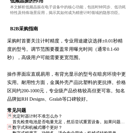
低频晶振的作用
本文解析低频晶振在电子设备中的核心功能，包括时钟同步、低功耗
特性及特殊场景应用，揭示其如何成为精密计时领域的隐形功臣。
B2B采购指南
采购时首要关注计时精度，专业用途建议选择±0.01秒精
度的型号。调节范围要覆盖常用曝光时间（通常0.1-60
秒），高级用户可能需要更宽范围。

操作界面应直观易用，有背光显示的型号在暗房环境中更
实用。耐用性方面，金属外壳产品比塑料的更抗摔。价格
区间约200-1000元，专业级产品价格较高但更可靠。知名
品牌如RH Designs、Gralab等口碑较好。
常见问题
问
光定时器计时不准怎么办？
首先检查电池是否电量充足，然后尝试重置设备。如果问题依
问
数字式和机械式哪个更好？
旧，可能是内部晶振损坏，需要专业维修或更换。