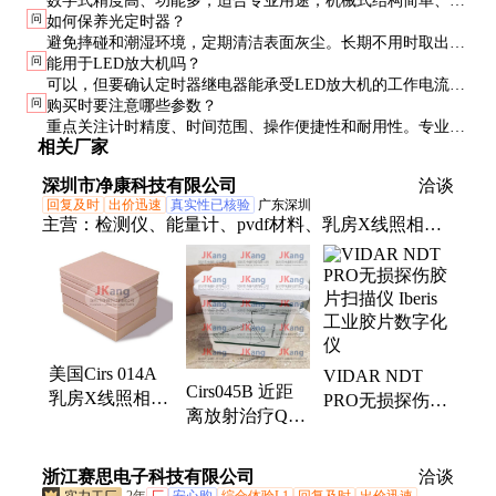
数字式精度高、功能多，适合专业用途；机械式结构简单、故
问
如何保养光定时器？
障率低，适合基础需求。目前主流是数字式产品。
避免摔碰和潮湿环境，定期清洁表面灰尘。长期不用时取出电
问
能用于LED放大机吗？
池，每年至少通电检查一次功能是否正常。
可以，但要确认定时器继电器能承受LED放大机的工作电流。
问
购买时要注意哪些参数？
部分高功率LED可能需要外接继电器。
重点关注计时精度、时间范围、操作便捷性和耐用性。专业用
相关厂家
途还需考虑是否支持分段计时、声光提示等高级功能。
深圳市净康科技有限公司
洽谈
回复及时
出价迅速
真实性已核验
广东深圳
主营：
检测仪、能量计、pvdf材料、乳房X线照相光
定时器、pa水听器、超声模体、分析仪器、脊柱体
模、检测模体、气体测定仪、氨气发生器、粒子计数
器、nh1000水听器、粒子监测仪、气体分析仪、烟气
分析仪、检测监控器、低氧发生器、超声qat模体、臭
氧分析仪、针式水听器、臭氧监测仪、乳房造影模
美国Cirs 014A
VIDAR NDT
体、硫化氢分析仪、臭氧监测系统、氧溶度分析仪
Cirs045B 近距
乳房X线照相光
PRO无损探伤胶
离放射治疗QA
定时器 一致性
片扫描仪 Iberis
体模 美国CIRS
测试板
工业胶片数字化
质控模体
仪
浙江赛思电子科技有限公司
洽谈