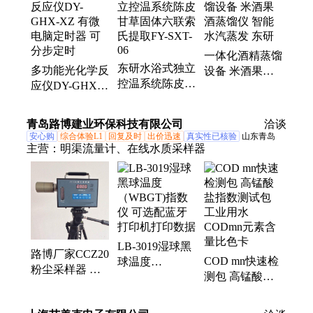
化硫蒸馏仪、分子蒸馏仪
一体化酒精蒸馏
东研水浴式独立
多功能光化学反
设备 米酒果酒
控温系统陈皮甘
应仪DY-GHX-
蒸馏仪 智能水
草固体六联索氏
XZ 有微电脑定
汽蒸发 东研
提取FY-SXT-06
时器 可分步定
青岛路博建业环保科技有限公司
洽谈
时
安心购
综合体验L1
回复及时
出价迅速
真实性已核验
山东青岛
主营：
明渠流量计、在线水质采样器
LB-3019湿球黑
路博厂家CCZ20
COD mn快速检
球温度
粉尘采样器 矿
测包 高锰酸盐
（WBGT)指数
用本质安全型
指数测试包 工
仪 可选配蓝牙
可自动定时
业用水CODmn
打印机打印数据