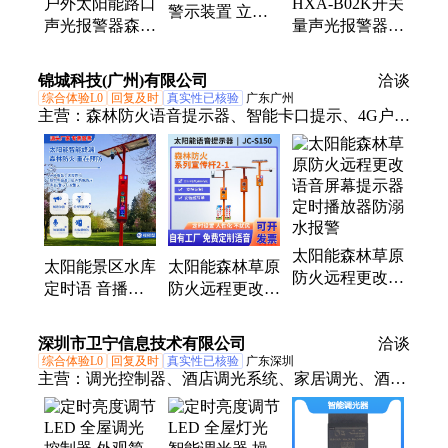
户外太阳能路口
HXA-B02K开关
警示装置 立柱
声光报警器森林
量声光报警器可
式可变情报板高
防火语音宣传杆
接门磁液位摄像
速爆闪警示灯
工地景区定时播
头多路信号触发
15*15cm
锦城科技(广州)有限公司
洽谈
报器
警报器
综合体验L0
回复及时
真实性已核验
广东广州
主营：
森林防火语音提示器、智能卡口提示、4G户外
语音警报器、户外森林防火声光报警、太阳能语音宣
传杆、森林防火视频监控杆
太阳能森林草原
太阳能景区水库
太阳能森林草原
防火远程更改语
定时语 音播报
防火远程更改语
音屏幕提示器定
器户外森林声光
音屏幕提示器定
时播放器防溺水
报警器工地语音
时播放器防溺水
深圳市卫宁信息技术有限公司
报警
洽谈
提示器
报警
综合体验L0
回复及时
真实性已核验
广东深圳
主营：
调光控制器、酒店调光系统、家居调光、酒店
客房控制系统、智慧酒店系统、酒店RCU