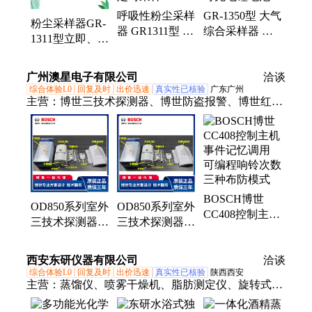
样器、深水洗井采样器、便携式水样抽滤器、烟气综
呼吸性粉尘采样
GR-1350型 大气
合分析仪、红外CO2分析仪、恶臭气体检测仪、水质
粉尘采样器GR-
器 GR1311型 无
综合采样器 两
抽滤仪、红外烟气综合分析仪、紫外臭氧测定仪、便
1311型立即、定
脉动气流 负载
路大气一路TSP
携式明渠流量计、颗粒物采样器
时采样模式可选
能力大 自动定
可选配内置可充
择 厂家现货直
广州澳星电子有限公司
时采样
电锂电池
洽谈
供
综合体验L0
回复及时
出价迅速
真实性已核验
广东广州
主营：
博世三技术探测器、博世防盗报警、博世红外
双鉴探测器、DS7400报警主机、海康威视报警系
统、脉冲电子围栏、博世品牌红外对射、网络入侵报
警系统、报警主机DS7400、脉冲电子围栏系统、红
外双鉴探测器、博世入侵报警系统、博世报警系统、
博世振动探测器、博世玻璃破碎探测器、博世吸顶探
BOSCH博世
测器、博世总线制报警主机、对射红外探测器、中文
OD850系列室外
OD850系列室外
CC408控制主机
字符键盘、中文液晶键盘、红外传感器、总线报警主
三技术探测器可
三技术探测器
事件记忆调用
机、烟雾报警器、被动红外探测器、主机键盘
调定时继电器输
可调定时继电器
可编程响铃次数
出2秒至十分钟
输出信号处理功
西安东研仪器有限公司
三种布防模式
洽谈
能
综合体验L0
回复及时
出价迅速
真实性已核验
陕西西安
主营：
蒸馏仪、喷雾干燥机、脂肪测定仪、旋转式光
化学反应仪、索氏提取器、微生物限度检测仪、二氧