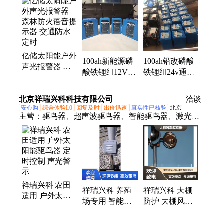
亿储太阳能户外
100ah新能源磷
100ah铅改磷酸
声光报警器 森
酸铁锂组12V房
铁锂组24v通信
林防火语音提示
车供电通用型托
基站通用型轨道
器 交通防水定
盘车启动电源支
车启动电瓶支持
北京祥瑞兴科科技有限公司
时
洽谈
持定制
定制
安心购
综合体验L0
回复及时
出价迅速
真实性已核验
北京
主营：
驱鸟器、超声波驱鸟器、智能驱鸟器、激光驱
鸟器、太阳能激光超声波驱鸟器、光伏驱鸟、驱鸟设
备、多功能综合驱鸟器、电力驱鸟、不锈钢驱鸟器、
太阳能超声波驱鸟器、驱鸟剂、铁路驱鸟器、鱼塘驱
鸟器、路灯驱鸟器、农业驱鸟器、语音驱鸟器、风力
驱鸟器、绝缘驱鸟器、风车驱鸟器、果园驱鸟器、机
祥瑞兴科 农田
场驱鸟、变电站驱鸟、防鸟设备、电力驱鸟器
祥瑞兴科 养殖
祥瑞兴科 大棚
适用 户外太阳
场专用 智能驱
防护 大棚风车
能驱鸟器 定时
鸟器 定时控制
驱鸟器 反光效
控制 声光警示