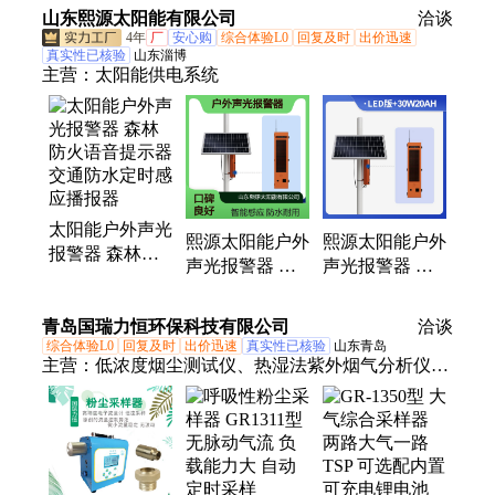
降低鸟害损失
果显著 景区鸟
山东熙源太阳能有限公司
洽谈
类管控
4年
厂
安心购
综合体验L0
回复及时
出价迅速
真实性已核验
山东淄博
主营：
太阳能供电系统
太阳能户外声光
熙源太阳能户外
熙源太阳能户外
报警器 森林防
声光报警器 森
声光报警器 森
火语音提示器
林防火语音提示
林防火语音提示
交通防水定时感
器 交通防水定
器 交通防水定
青岛国瑞力恒环保科技有限公司
应播报器
洽谈
时感
时感应
综合体验L0
回复及时
出价迅速
真实性已核验
山东青岛
主营：
低浓度烟尘测试仪、热湿法紫外烟气分析仪、
手持气体检测仪、生物毒性检测仪、大流量空气微生
物采样、β射线烟尘直读检测仪、环境空气综合采样
器、WBGT指数仪、水质自动采样器、大流量采样
器、碳排放监测仪、红外CO分析仪、浓缩微生物采