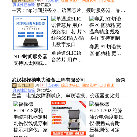
2年
厂
安心购
综合体验L1
回复及时
出价迅速
真实性已核验
浙江嘉兴
主营：
ntp时间服务器、语音芯片、授时服务器、晶
振、时钟芯片、时钟系统、授时安全防护装置、原子
钟、授时板卡
赛思 AT切谐振
单通道SLIC语
器 低功耗 宽温
NTP时间服务器
音芯片 用户线
高精度 规格多
支持以太网或令
路接口芯 片 3线
样 支持定制
牌环网 定时广
的SSI输入/输出
播时间功能
武汉福禄德电力设备工程有限公司
数字接口
洽谈
3年
厂
安心购
综合体验L1
回复及时
出价迅速
真实性已核验
湖北武汉
主营：
电缆故障测试仪、串联谐振、变压器变比测试
仪、高压试验设备、互感器综合测试仪