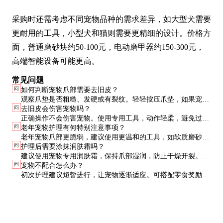
采购时还需考虑不同宠物品种的需求差异，如大型犬需要
更耐用的工具，小型犬和猫则需要更精细的设计。价格方
面，普通磨砂块约50-100元，电动磨甲器约150-300元，
高端智能设备可能更高。
常见问题
问
如何判断宠物爪部需要去旧皮？
观察爪垫是否粗糙、发硬或有裂纹。轻轻按压爪垫，如果宠物
问
去旧皮会伤害宠物吗？
有明显不适反应，可能角质过厚。定期检查可预防问题恶化。
正确操作不会伤害宠物。使用专用工具，动作轻柔，避免过度
问
老年宠物护理有何特别注意事项？
打磨。如不确定，可请教专业宠物美容师或兽医。
老年宠物爪部更脆弱，建议使用更温和的工具，如软质磨砂
问
护理后需要涂抹润肤霜吗？
块。护理频率可适当增加，但每次处理量减少，避免一次性过
建议使用宠物专用润肤霜，保持爪部湿润，防止干燥开裂。避
度刺激。
问
宠物不配合怎么办？
免使用人用产品，可能含有对宠物有害的成分。
初次护理建议短暂进行，让宠物逐渐适应。可搭配零食奖励，
建立正向关联。如宠物极度抗拒，可寻求专业帮助，避免强迫
操作引发应激。