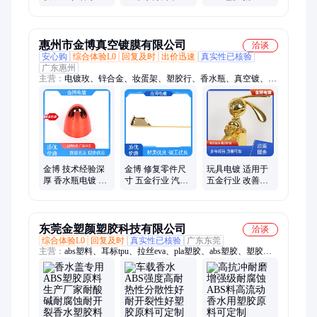
PU皮贴ABS塑胶
化 塑胶包五金网
造厂商 新能源纯
壳 盈泰
电汽车
惠州市金博真空镀膜有限公司
洽谈
安心购
综合体验L0
回复及时
出价迅速
真实性已核验
广东惠州
主营：
电镀玫、锌合金、妆蛋架、塑胶行、香水瓶、真空镀、铝
合金、新能源、玩具车、精油瓶、修眉刀、装饰条、滑板车、家
电电、汽车制、空电镀、推剪器、内饰件、粉饼盒、品饰品、睫
毛夹、口红管、玩具枪、五金行、雨滴纹
金博 技术经验深
金博 修复零件尺
玩具电镀 适用于
厚 香水瓶电镀 装
寸 五金行业 汽车
五金行业 改善表
饰性强 适用于塑
电镀后视镜壳 工
面附着力 产能自
胶行业
艺自主研发
主可控 金博
东莞金塑颜塑胶科技有限公司
洽谈
综合体验L0
回复及时
真实性已核验
广东东莞
主营：
abs塑料、耳标tpu、拉丝eva、pla塑胶、abs塑胶、塑胶
pmma、通用abs、abs母料、兰色母、abs母粒、色母粒、abs防
锈、abs注塑、吹膜abs、led灯罩、注塑蓝、塑料配、abs天蓝、背
心袋、eps注塑、黑色母、pet磨砂、pe吹膜pp、通用pppe、pppe
薄膜