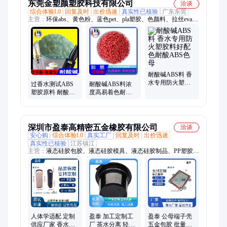
东莞金塑颜塑胶科技有限公司
洽谈
综合体验L0
回复及时
出价迅速
真实性已核验
广东东莞
主营：
环保abs、黄色粉、蓝色pet、pla塑胶、色颜料、拉丝eva、
绿色tpu、荧光粉、绿颜料、pet珠光、pet吹瓶、蜡色粉、塑料
abs、兰色母、abs母料、蓝色tpu、专用pvc、tpu无卤、无纺布、
色纺纱、abs注塑、tpu增韧、pet高光、发泡eva、半成品
耐酸碱ABS料 香
水专用防火塑胶
过香水测试ABS
耐酸碱ABS料浓
料好配色耐酸
塑胶原料 耐酸碱
度高易着色耐腐
ABS色母
耐开裂耐腐蚀香
蚀性香水专用塑
水专用
胶料可定制
深圳市盈泰高精密五金橡胶有限公司
洽谈
安心购
综合体验L0
真实工厂
回复及时
出价迅速
真实性已核验
江苏镇江
主营：
液态硅胶包胶、液态硅胶模具、液态硅胶制品、PP塑胶配
件、ABS塑胶外壳、小型电器塑胶产品、液态硅胶防水密封件、
LSR硅胶产品、注塑包胶、二次注塑包硅胶、五金包胶结构件、
注塑模具、PE塑料垫片、液态硅胶包铝合金件、液态硅胶包注塑
件、注塑加工、双色注塑件、开模生产、模具设计与加工、迷你
硅胶外壳、液态硅胶包不锈钢件、液体硅胶O圈
人体学适配 定制
盈泰 加工定制工
盈泰 公母端子壳
供应厂家 香水瓶
厂 茶水分离 轻量
五金包胶 批量制