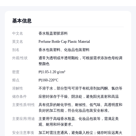
基本信息
中文名
香水瓶盖塑胶原料
英文名
Perfume Bottle Cap Plastic Material
别名
香水包装塑料、化妆品包装塑料
外观/性状
通常为透明或半透明颗粒，可根据需求添加色母粒调
整颜色
密度
约1.05-1.20 g/cm³
熔点
约160-220°C
溶解性
不溶于水，部分型号可溶于有机溶剂如丙酮、氯仿等
储存条件
应密封保存于干燥、阴凉处，避免阳光直射和高温
主要性质/特性
具有优异的耐化学性、耐候性、低气味、高透明度和
良好的加工性能，符合化妆品包装安全标准。
主要应用/用途
主要用于高端香水瓶盖、化妆品包装等，需满足美
观、耐用和环保要求。
安全注意事项
加工时需注意通风，避免吸入粉尘；储存时应远离火