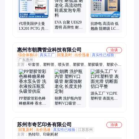
基础、德国巴斯夫、日本宝理、美国苏威
EVA 台聚 UE629
代理美国伊士曼
抗静电 高流动 低
透明 高弹性 耐低
LX201 PCTG 共聚
翘曲 阻燃级 LCP
温 耐老化 高流动
多酯 92%透射率
LX70U30-B 日本
性 鞋底发泡专用
香水包装应用塑
东丽 电子电器应
料
胶颗粒
用
惠州市朝腾管业科技有限公司
洽谈
综合体验L0
真实工厂
回复及时
出价迅速
真实性已核验
广东惠州
主营：
针套管、塑料管、喷头管、塑胶管、塑胶吸管、塑胶小
管、吸水管、毛细管、护套管、支撑管、吸力管、按压管、塑料
套管、棒棒糖管、玩具配件、塑料硬管、塑料吸管、小管定制、
套管定制、瓶内吸管、水杯吸管、塑料小管、吸管定制、配件套
管、水杯配件
源头工厂 V口PE
PP塑胶管彩色棒
朝腾 洗护瓶内管
塑料管 表面光滑
棒糖果棒 香水泵
塑料V口吸管 耐
切断面切口平整
头管 洗衣液按压
腐蚀耐老化 长度
瓶泵头吸管供应
支持定制
苏州市奇艺印务有限公司
洽谈
回复及时
出价迅速
真实性已核验
江苏苏州
主营：
热转印、印刷耗材