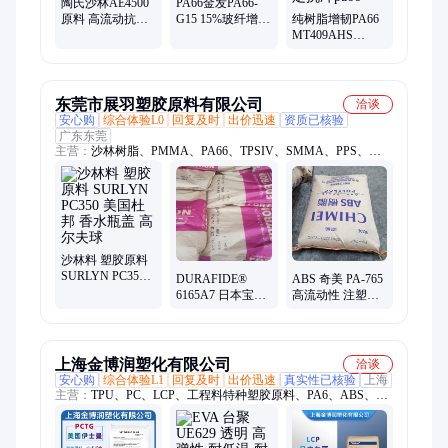
陶氏沙林AE4500
PA66金发PA66-
原料 高流动抗刮
G15 15%玻纤增强
纯树脂增韧PA66
香水瓶盖专用塑
高耐热级汽车部
MT409AHS
胶颗粒
件机器部件
NC010/BK010美
国杜邦热稳定抗
冲pa66
东莞市展羽塑胶原料有限公司
洽谈
安心购
综合体验L0
回复及时
出价迅速
资质已核验
广东东莞
主营：
沙林树脂、PMMA、PA66、TPSIV、SMMA、PPS、
COC、POM、PC、PBT、SAN、ABS、PC/ABS
沙林料 塑胶原料
SURLYN PC350
DURAFIDE®
ABS 奇美 PA-765
美国杜邦 香水瓶
6165A7 日本宝理
高流动性 注塑级
盖 高尔夫球
PPS 玻璃矿物60%
医疗器械配件应
阻燃 尺寸稳定 聚
用
苯硫醚
上海金博润塑化有限公司
洽谈
安心购
综合体验L1
回复及时
出价迅速
真实性已核验
上海
主营：
TPU、PC、LCP、工程料特种塑胶原料、PA6、ABS、
PEEK、TPEE、PTFE、EVA、POM、PET、PMMA、PA66、
PA12、PBT、COC、PPS、TPE、美国杜邦、德国科思创、沙伯