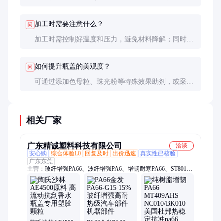
10/2011（欧盟食品接触材料法规）、RoHS（限制有
害物质指令）等。
加工时需要注意什么？
问
加工时需控制好温度和压力，避免材料降解；同时注
意干燥处理，防止气泡或银纹等缺陷。
如何提升瓶盖的美观度？
问
可通过添加色母粒、珠光粉等特殊效果助剂，或采用
电镀、喷涂等后处理工艺来提升美观度。
相关厂家
广东精诚塑料科技有限公司
洽谈
安心购
综合体验L0
回复及时
出价迅速
真实性已核验
广东东莞
主营：
玻纤增强PA66、波纤增强PA6、增韧耐寒PA66、ST801、
70G33L、70G43L、A3EG6、A3EG3