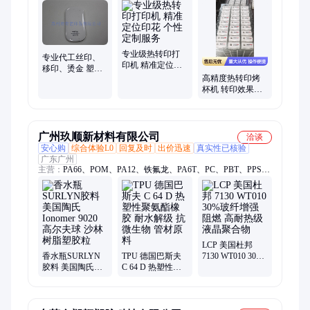
专业级热转印打
专业代工丝印、
印机 精准定位印
移印、烫金 塑胶
花 个性定制服务
高精度热转印烤
件多色套印，香
杯机 转印效果清
水瓶转印
晰 工业级印花加
工利器
广州玖顺新材料有限公司
洽谈
安心购
综合体验L0
回复及时
出价迅速
真实性已核验
广东广州
主营：
PA66、POM、PA12、铁氟龙、PA6T、PC、PBT、PPS、
LCP、PPA
LCP 美国杜邦
香水瓶SURLYN
TPU 德国巴斯夫
7130 WT010 30%
胶料 美国陶氏
C 64 D 热塑性聚
玻纤增强 阻燃 高
Ionomer 9020 高尔
氨酯橡胶 耐水解
耐热级 液晶聚合
夫球 沙林树脂塑
级 抗微生物 管材
物
胶粒
原料