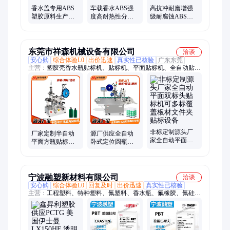
香水盖专用ABS
车载香水ABS强
高抗冲耐磨增强
塑胶原料生产厂
度高耐热性分散
级耐腐蚀ABS料
家耐酸碱耐腐蚀
性好耐开裂性好
高流动香水用塑
耐开裂香水塑胶
塑胶原料可定制
胶原料可定制
料
东莞市祥森机械设备有限公司
洽谈
安心购
综合体验L0
出价迅速
真实性已核验
广东东莞
主营：
塑胶壳香水瓶贴标机、贴标机、平面贴标机、全自动贴标
机
非标定制源头厂
厂家定制半自动
源厂供应全自动
家全自动平面双
平面方瓶贴标机
卧式定位圆瓶贴
标头贴标机可多
不干胶塑胶壳香
标机医药化妆品
标覆盖板材文件
水瓶贴标设备
包装瓶不干胶膜
夹贴标设备
贴标
宁波融塑新材料有限公司
洽谈
安心购
综合体验L0
回复及时
出价迅速
真实性已核验
主营：
工程塑料、特种塑料、氟塑料、香水瓶、氟橡胶、氟硅
胶、热塑性弹性体