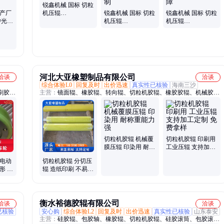
锐鑫机械 国标 切粒
生产厂
机压辊
锐鑫机械 国标 切粒
锐鑫机械 国标 切粒
砂光机
1420*700*930mm
机压辊
机压辊
实力工厂家定制
1420*700*930mm
1420*700*930mm
规模生产 支持定制
品类多样 质量保障
河北大亚橡塑制品有限公司
洽谈
洽谈
综合体验L0
回复及时
出价迅速
真实性已核验
海南三沙
刷胶
主营：
镜面辊、橡胶辊、转向辊、切粒机胶辊、橡胶胶辊、机械胶
胶辊、
辊、输送轮胶辊、聚氨酯胶辊、滚筒口罩机、无纺布纤维辊、印刷覆
辊生产
膜胶辊
、家具
切粒机胶辊 机械覆
切粒机胶辊 印刷用
膜压辊 印染用 耐称
工业压辊 支持加工
重能力强
定制 免费拿样
 电动
切粒机胶辊 分切压
形 厂
辊 造纸印刷 不易磨
盛
损 生产厂家
衡水裕德胶辊有限公司
洽谈
洽谈
已核验
安心购
综合体验L2
回复及时
出价迅速
真实性已核验
山东泰安
主营：
硅胶辊、包胶轴、橡胶辊、切粒机胶辊、硅胶滚筒、包胶滚