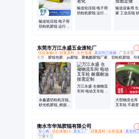
输送轮压辊 电子用
输送设备用 
切粒机胶辊 运行稳
家 工业压辊 
定 耐老化
胶辊 按图定做
输送轮压辊 电子用
切粒机胶辊 运行稳
定 使用寿命长
东莞市万江永盛五金滚轮厂
综合体验L0
回复及时
出价迅速
真实性已核验
广东东莞
主营：
胶辊包胶、pu胶辊、聚氨酯胶辊厂家、切粒机胶辊、印
辊、东莞胶辊、东莞胶辊厂、电动叉车轮、承重胶轮、防静电
覆膜胶辊、硅胶辊、胶辊、胶辊厂、胶辊厂家、胶辊打磨、胶
厂家、聚氨酯胶辊、砂光机胶辊、橡胶辊、折页机胶辊、胶轮
木业用胶辊、硅胶胶辊、橡胶胶辊
万江永盛 仓储物流
车间 电动叉车轮 耐
腐耐油 按需定制
永鑫盛切粒机压辊_
大型物流仓库
砂光机胶辊_根据客
叉车轮 不易变
户要求定做
家直供 万江永
衡水市华旭胶辊有限公司
安心购
综合体验L0
真实工厂
回复及时
出价迅速
真实性
宁夏中卫