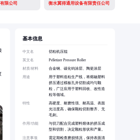
有限公司
衡水冀得通用设备有限责任公司
基本信息
接
中文名
切粒机压辊
英文名
Pelletizer Pressure Roller
材质/材料
合金钢、碳化钨涂层、陶瓷涂层
度
用途
用于塑料造粒生产线，将熔融塑料
挤压通过模板孔并切割成均匀颗
粒，广泛应用于塑料回收、改性造
粒等领域。
特性
高硬度、耐磨性强、耐高温、表面
光洁度高，确保颗粒切割整齐、无
毛刺。
作用/功能
与切刀配合完成塑料熔体的挤压成
型和切割，决定颗粒形状和产量。
注意事项
需定期检查磨损情况，保持表面清