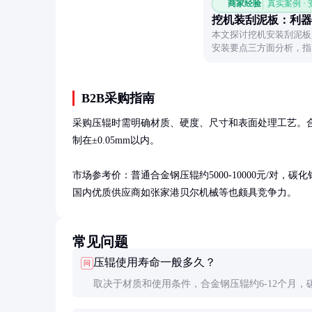
商家经验
真实案例 ·
挖机装刮泥板：利器
本文探讨挖机安装刮泥板
安装要点三方面分析，指
问题。
B2B采购指南
采购压辊时需明确材质、硬度、尺寸和表面处理工艺。合
制在±0.05mm以内。

市场参考价：普通合金钢压辊约5000-10000元/对，碳化钨
国内优质供应商如张家港贝尔机械等也颇具竞争力。
常见问题
压辊使用寿命一般多久？
问
取决于材质和使用条件，合金钢压辊约6-12个月，
涂层可达2-3年。回收料造粒会缩短寿命30-50%。