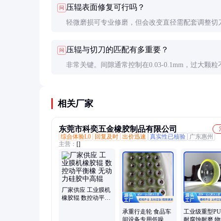
压辊表面修复可行吗？
问
轻微磨损可专业修磨，但会改变直径需配套调整切
置。严重磨损或涂层脱落建议直接更换。
压辊与切刀的匹配有多重要？
问
非常关键。间隙通常控制在0.03-0.1mm，过大颗粒
齐，过小加速磨损。更换压辊时建议同时检查切刀
相关厂家
东莞市科奕五金橡胶制品有限公司
综合体验L0
回复及时
出价迅速
真实性已核验
广东惠州
主营：
[]
厂家供应 工业膜机
橡胶辊 数控动平衡
橡 无动力硅胶中高
承重行走轮 食品车
工业级重型P
辊
间设备专用低噪音
耐腐蚀耐磨 