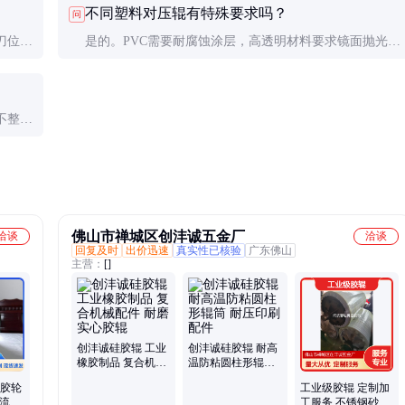
不同塑料对压辊有特殊要求吗？
问
刀位
是的。PVC需要耐腐蚀涂层，高透明材料要求镜面抛光，
填充料多的需更高硬度（HRC60以上）。
不整
状态。
佛山市禅城区创沣诚五金厂
洽谈
洽谈
回复及时
出价迅速
真实性已核验
广东佛山
主营：
[]
创沣诚硅胶辊 工业
创沣诚硅胶辊 耐高
橡胶制品 复合机械
温防粘圆柱形辊筒
配件 耐磨实心胶辊
耐压印刷配件
U胶轮
工业级胶辊 定制加
物流分
工服务 不锈钢砂光