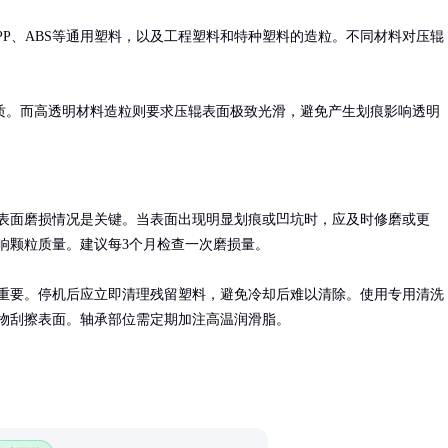
PP、ABS等通用塑料，以及工程塑料和特种塑料的造粒。不同材料对压辊
质。而高透明材料造粒则要求压辊表面极致光滑，避免产生划痕影响透明
表面磨损情况是关键。当表面出现明显划痕或凹坑时，应及时修磨或更
响颗粒质量。建议每3个月检查一次磨损量。

重要。停机后应立即清理残留塑料，避免冷却后难以清除。使用专用清洗
物刮擦表面。轴承部位需定期加注高温润滑脂。