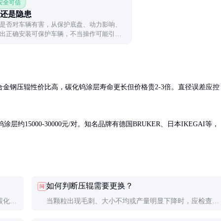
 安全可信
还是隐患
是否对车辆有害，从保护底盘、动力影响、
出正确安装可保护车辆，不当操作可能引发
金钢压辊性价比高，碳化钨涂层寿命更长但价格贵2-3倍。直径误差应控
涂层约15000-30000元/对。知名品牌有德国BRUKER、日本IKEGAI等，
如何判断压辊需要更换？
问
碳化钨
当颗粒出现毛刺、大小不均或产量明显下降时，应检查压
辊磨损情况。表面凹坑深度超过0.2mm建议更换。