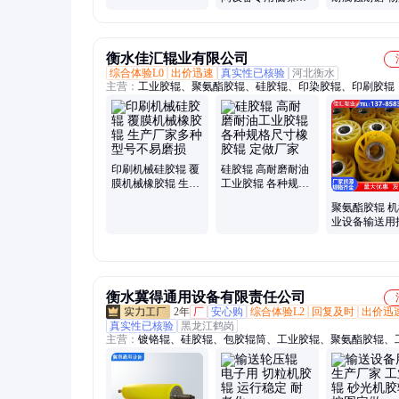
高承重轮 高弹性缓
拣设备专用 
冲抗压
全
衡水佳汇辊业有限公司
综合体验L0
出价迅速
真实性已核验
河北衡水
主营：
工业胶辊、聚氨酯胶辊、硅胶辊、印染胶辊、印刷胶辊
印刷机械硅胶辊 覆
硅胶辊 高耐磨耐油
膜机械橡胶辊 生产
工业胶辊 各种规格
厂家多种型号不易
尺寸橡胶辊 定做厂
聚氨酯胶辊 
磨损
家
业设备输送用
可加工定制
衡水冀得通用设备有限责任公司
2年
厂
安心购
综合体验L2
回复及时
出价迅
真实性已核验
黑龙江鹤岗
主营：
镀铬辊、硅胶辊、包胶辊筒、工业胶辊、聚氨酯胶辊、
械钢辊、工业包胶胶辊、聚氨酯pu行走轮