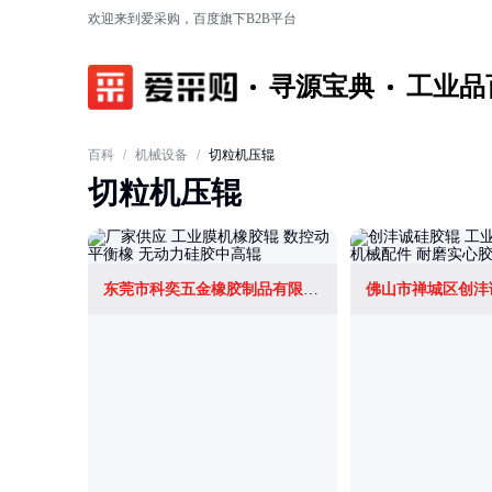
欢迎来到爱采购，百度旗下B2B平台
寻源宝典
工业品
百科
/
机械设备
/
切粒机压辊
切粒机压辊
东莞市科奕五金橡胶制品有限公司
佛山市禅城区创沣