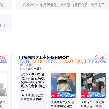
。例如
先检查密封条是否老化，真空泵油是否变质，管路是否有
钟。
泄漏。如仍不达标，可能需要更换真空泵或检修控制系
统。
装袋材
山东信志达工业装备有限公司
洽谈
洽谈
已核验
安心购
综合体验L0
真实工厂
回复及时
出价迅速
真实性已核验
山东潍坊
主营：
真空包装机
DZ-1000型滚动式
真空包装机 狗粮猫
电动式
预制菜双室真空包
玉米深加工成套流
粮连续式真空机定
机电
装机 羊腿定制型真
水线设备厂家 黑玉
制 信志达