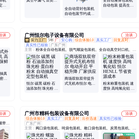
标机
真空不漏气 豆类谷
全自动液体包装机
定制
物真空保鲜包装机
自动包装 提高生产
全自动背封包装机
干胶
器
操作简单 适用于各
自动包装节约成本
类液体
多场景适用
广州恒尔电子设备有限公司
洽谈
洽谈
5年
厂
安心购
综合体验L0
真实工厂
回复及时
真实性已核验
广东广州
主营：
粉体全自动包装机、脱气螺旋包装机、全自动真空封口机、珠
光粉粉末包装机、超细粉包装机、全自动粉末包装机、吨袋包装机、
石墨粉包装机、正负极材料包装机
外抽真
效密封
商场双轨双帘提升
恒尔 碳黑 碳粉 石
式无机布恒尔 电动
粉末称重包装机 速
油添加剂 珠光粉 蛋
开启 平稳升降 厂家
度快 高纯氧化铝 恒
白粉 粉末 自动抽真
供应
尔HENLL 节省资源
空定型包装机
成本
广州市精科包装设备有限公司
洽谈
洽谈
综合体验L0
真实工厂
回复及时
出价迅速
真实性已核验
螺带、
广东广州
主营：
阀口袋包装机、吨袋包装机、敞口袋包装机、炭黑包装机、钙
螺带、
锌稳定剂包装机、石墨包装机、二氧化硅包装机、纳米粉体包装机、
动配料