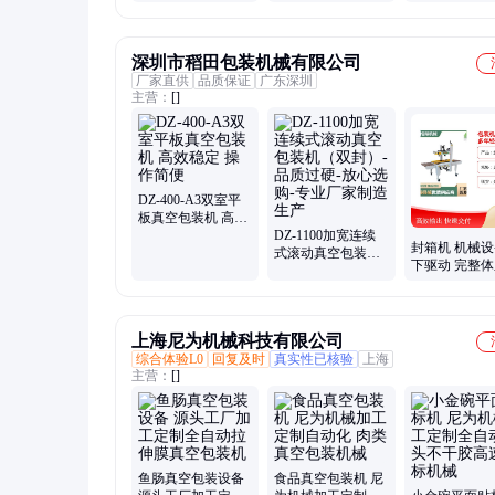
式真空封口机 食品
子芯片真空打
真空机
深圳市稻田包装机械有限公司
厂家直供
品质保证
广东深圳
主营：
[]
DZ-400-A3双室平
板真空包装机 高效
稳定 操作简便
DZ-1100加宽连续
封箱机 机械
式滚动真空包装机
下驱动 完整
（双封）-品质过
质齐全 直营
硬-放心选购-专业
年经验
厂家制造生产
上海尼为机械科技有限公司
综合体验L0
回复及时
真实性已核验
上海
主营：
[]
鱼肠真空包装设备
食品真空包装机 尼