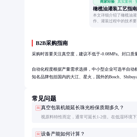
商家经验
真实案例 ·
橄榄油灌装工艺指南
本文详细介绍了橄榄油灌
作、灌装过程中的技术要
解如何高效、安全地完成
B2B采购指南
采购时首要关注真空度，建议不低于-0.08MPa。封口
自动化程度根据产量需求选择，中小型企业可选半自动机型
知名品牌包括国内的大江、星火，国外的Bosch、Shib
常见问题
真空包装机能延长珠光粉保质期多久？
问
视原料特性而定，通常可延长1-2倍。在低湿环境
空包装的珠光粉保质期可从6个月延长至12-18个月
设备产能如何计算？
问