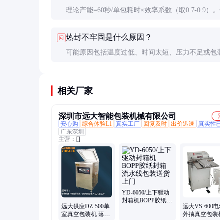
理论产能=60秒/单包耗时×效率系数（取0.7-0.9）
单包耗时3秒，效率系数0.8，则实际产能约16包/分
热封不牢固是什么原因？
问
可能原因包括温度过低、时间太短、压力不足或包
质不匹配。需逐一排查并调整参数。
相关厂家
深圳市远大智能包装机械有限公司
安心购
综合体验L1
真实工厂
回复及时
出价迅速
真实性
广东深圳
主营：
[]
YD-6050/上下驱动
封箱机BOPP胶纸封
远大供应DZ-500单
远大VS-600
箱流水线包装送货
室真空包装机 落地
外抽真空包装
上门