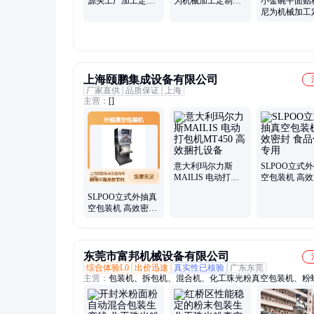
源头工厂加工定制
为机械加工定制自
小金碗平面贴
全自动拉伸膜真空
动化 肉类真空包装
尼为机械加工
包装机
机械
全自动罐头不
高速贴标机械
上海颐鹏集成设备有限公司
厂家直供
品质保证
上海
主营：
[]
意大利玛尔力斯
SLPOO立式
MAILIS 电动打包
空包装机 高
机MT450 高效捆扎
食品保鲜专用
SLPOO立式外抽真
设备
空包装机 高效密封
食品保鲜专用
东莞市富邦机械设备有限公司
综合体验L0
出价迅速
真实性已核验
广东东莞
主营：
包装机、拆包机、混合机、化工珠光粉真空包装机、粉
粉末定量、称重配料、小袋拆包、粉末螺带、粉体螺带、冷却
粉体真空、无尘真空、卧式螺带混合机、粉末包装机、粉体自