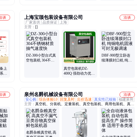
包机
空机厂家信志达
米扒皮机 信志达
上海宝颉包装设备有限公司
洽谈
洽谈
厂家直供
品质保证
上海
主营：
[]
DZ-300小型台式真
DBF-900型立卧连
空包装机 304不锈
续薄膜封口机 纯铜
钢材质 抽气速度快
电机固液可封无极
设备上
真空包装机DZ-
调速
体系资
400Q 强劲动力优质
优惠多
20大真空泵 抽气效
果好
泉州名爵机械设备有限公司
洽谈
洽谈
安心购
综合体验L0
回复及时
出价迅速
真实性已核验
福建泉州
主营：
真空机、分装机、定量装机、真空包装机、商用包装机、真空
打包机、真空封口机、灌装封口机、真空封装机、计量灌装机、杂粮
干货密封、自动计量机器、定量灌装设备、自动称重设备、豆类称重
打包机、药粉调料灌装机、杂粮包装一体机
名爵杂粮真空机 高