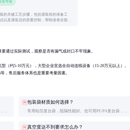
 安全可信
装的关键工艺步骤，包括灌装前的准备工
点以及灌装后的质量控制，帮助读者全面了
橄榄油灌装。
质量要通过实际测试，观察是否有漏气或封口不牢现象。

（约5-10万元），大型企业宜选全自动连线设备（15-20万元以上）。
uya等，售后服务体系也是重要考量因素。
包装袋材质如何选择？
问
下，真
常用铝箔复合袋，阻隔性能好。也可用PE/PA复合袋，成
。
本较低但阻隔性稍差。要确保材料与热封参数匹配。
真空度达不到要求怎么办？
问